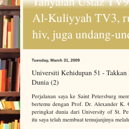
Tanyalah Ustaz TV9
Al-Kuliyyah TV3, r
hiv, juga undang-un
Tuesday, March 31, 2009
Universiti Kehidupan 51 - Takkan
Dunia (2)
Perjalanan saya ke
Saint Petersburg
memp
bertemu dengan
Prof. Dr
. Alexander K. 
peringkat dunia dari
University
of
St. Pe
itu saya telah membuat temujanjinya melal