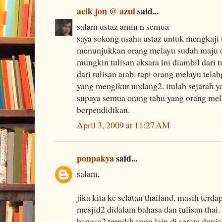
acik jon @ azul
said...
salam ustaz amin n semua
saya sokong usaha ustaz untuk mengkaji tu
menunjukkan orang melayu sudah maju 
mungkin tulisan aksara ini diambil dari t
dari tulisan arab. tapi orang melayu te
yang mengikut undang2. itulah sejarah yan
supaya semua orang tahu yang orang mel
berpendidikan.
April 3, 2009 at 11:27 AM
ponpakya
said...
salam,
jika kita ke selatan thailand, masih terda
mesjid2 didalam bahasa dan tulisan thai.
bangsa2 terpilih yang lain di serata dunia