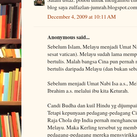
blog saya zulfazlan-jumrah.blogspot.com.
December 4, 2009 at 10:11 AM
Anonymous said...
Sebelum Islam, Melayu menjadi Umat Nabi
sesat vatican). Melayu sudah lama mem
bertulis. Malah bangsa Cina pun perna
bertulis daripada Melayu (dan bukan seba
Sebelum menjadi Umat Nabi Isa a.s., M
Ibrahim a.s. melalui ibu kita Keturah.
Candi Budha dan kuil Hindu yg dijumpa
Tetapi kepunyaan pedagang-pedagang Ci
Raja Chola drp India pernah menghancu
Melayu. Maka Kerling tersebut yg membin
pedagang-pedagang mereka mensyirik