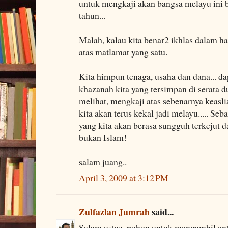
untuk mengkaji akan bangsa melayu ini
tahun...
Malah, kalau kita benar2 ikhlas dalam hal
atas matlamat yang satu.
Kita himpun tenaga, usaha dan dana... d
khazanah kita yang tersimpan di serata d
melihat, mengkaji atas sebenarnya keasli
kita akan terus kekal jadi melayu..... Seb
yang kita akan berasa sungguh terkejut d
bukan Islam!
salam juang..
April 3, 2009 at 3:12 PM
Zulfazlan Jumrah
said...
Salam ustaz. pohon untuk mengambil ent