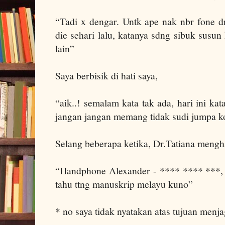
“Tadi x dengar. Untk ape nak nbr fone d
die sehari lalu, katanya sdng sibuk susu
lain”
Saya berbisik di hati saya,
“aik..! semalam kata tak ada, hari ini k
jangan jangan memang tidak sudi jumpa ko
Selang beberapa ketika,
Dr.Tatiana mengha
“Handphone Alexander - **** **** ***, 
tahu ttng manuskrip melayu kuno”
* no saya tidak nyatakan atas tujuan menj