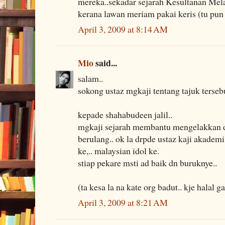
mereka..sekadar sejarah Kesultanan Me
kerana lawan meriam pakai keris (tu pun 
April 3, 2009 at 8:14 AM
Mio
said...
salam..
sokong ustaz mgkaji tentang tajuk tersebu
kepade shahabudeen jalil..
mgkaji sejarah membantu mengelakkan 
berulang.. ok la drpde ustaz kaji akademi 
ke,.. malaysian idol ke.
stiap pekare msti ad baik dn buruknye..
(ta kesa la na kate org badut.. kje halal ga
April 3, 2009 at 8:21 AM