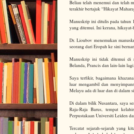
Beliau telah menemui dan telah 
terakhir bertajuk “Hikayat Mahar
Manuskrip ini ditulis pada tahun
yang ditemui. Ini kerana, hikayat-h
Dr. Lioubov menemukan manuskrip
seorang dari Eropah ke sini berna
Manuskrip ini tidak ditemui di
Belanda, Prancis dan lain-lain lag
Saya terfikir, bagaimana khazan
luar mengambil dan menyimpanny
Melayu ada di luar dan di dalam 
Di dalam bilik Nusantara, saya 
Raja-Raja Barus, tempat kelah
Perpustakaan Universiti Leiden da
Tercatat sejarah-sejarah yang ki