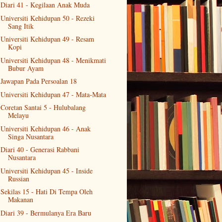
Diari 41 - Kegilaan Anak Muda
Universiti Kehidupan 50 - Rezeki
Sang Itik
Universiti Kehidupan 49 - Resam
Kopi
Universiti Kehidupan 48 - Menikmati
Bubur Ayam
Jawapan Pada Persoalan 18
Universiti Kehidupan 47 - Mata-Mata
Coretan Santai 5 - Hulubalang
Melayu
Universiti Kehidupan 46 - Anak
Singa Nusantara
Diari 40 - Generasi Rabbani
Nusantara
Universiti Kehidupan 45 - Inside
Russian
Sekilas 15 - Hati Di Tempa Oleh
Makanan
Diari 39 - Bermulanya Era Baru