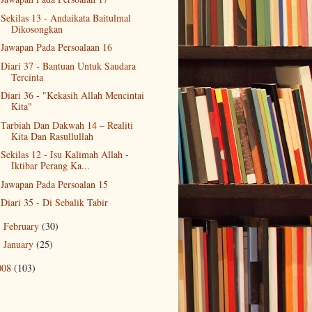
Sekilas 13 - Andaikata Baitulmal
Dikosongkan
Jawapan Pada Persoalaan 16
Diari 37 - Bantuan Untuk Saudara
Tercinta
Diari 36 - "Kekasih Allah Mencintai
Kita"
Tarbiah Dan Dakwah 14 – Realiti
Kita Dan Rasullullah
Sekilas 12 - Isu Kalimah Allah -
Iktibar Perang Ka...
Jawapan Pada Persoalan 15
Diari 35 - Di Sebalik Tabir
February
(30)
►
January
(25)
►
008
(103)