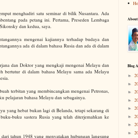
H
emput menghadiri satu seminar di bilik Nusantara. Ada
About
entang pada petang ini. Pertama, Preseden Lembaga
 Sikonsky dan kedua, saya.
tangannya mengenai kajiannya terhadap budaya dan
ntangannya ada di dalam bahasa Rusia dan ada di dalam
 Sarjana dan Doktor yang mengkaji mengenai Melayu dan
Blog A
eh bertutur di dalam bahasa Melayu sama ada Melayu
2
►
esia.
2
►
ebuah terbitan yang membincangkan mengenai Petronas,
2
►
ku pelajaran bahasa Melayu dan sebagainya.
2
►
2
►
yu yang hebat bukan lagi di Belanda, tetapi sekarang di
2
buku-buku sastera Rusia yang telah diterjemahkan ke
►
2
►
2
►
 dari tahun 1948 yang menyatakan hubungan langsung