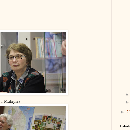
yu Malaysia
2
►
Labels