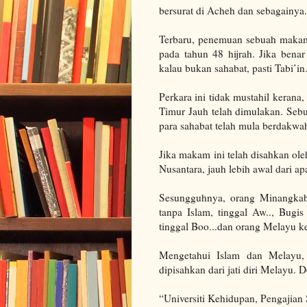
bersurat di Acheh dan sebagainya.
Terbaru, penemuan sebuah makam
pada tahun 48 hijrah. Jika bena
kalau bukan sahabat, pasti Tabi’in
Perkara ini tidak mustahil kerana
Timur Jauh telah dimulakan. Se
para sahabat telah mula berdakwah
Jika makam ini telah disahkan ol
Nusantara, jauh lebih awal dari ap
Sesungguhnya, orang Minangkaba
tanpa Islam, tinggal Aw.., Bugi
tinggal Boo...dan orang Melayu ke
Mengetahui Islam dan Melayu,
dipisahkan dari jati diri Melayu. 
“Universiti Kehidupan, Pengajian