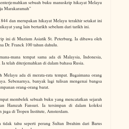
menterjemahkan sebuah buku manuskrip hikayat Melayu
aja Marakaramah”
 1844 dan merupakan hikayat Melayu terakhir setakat ini
ikayat yang lain bertarikh sebelum dari tarikh ini.
 ini di Muzium Asiatik St. Peterburg. Ia dibawa oleh
ma Dr. Franck 100 tahun dahulu.
 mana-mana tempat sama ada di Malaysia, Indonesia,
i. Ia telah diterjemahkan di dalam bahasa Rusia.
ah Melayu ada di merata-rata tempat. Bagaimana orang
a. Sebenarnya, banyak lagi tulisan mengenai bangsa
simpanan orang-orang barat.
sempat membelek sebuah buku yang mencatatkan sejarah
iran Hamzah Fansuri. Ia tersimpan di dalam koleksi
n juga di Tropen Institute, Amsterdam.
ta tidak tahu seperti perang Sultan Ibrahim dari Barus