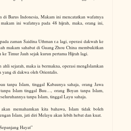
 di Barus Indonesia, Makam ini mencatatkan wafatnya
r makam ini wafatnya pada 48 hijrah, maka, orang ini,
.
, pada zaman Saidina Uthman r.a lagi, operasi dakwah ke
buah makam sahabat di Guang Zhou China membukitkan
 ke Timur Jauh sejak kurun pertama Hijrah lagi.
eh ahli sejarah, maka ia bermakna, operasi mengIslamkan
a yang di dakwa oleh Orientalis.
u tanpa Islam, tinggal Kabaunya sahaja, orang Jawa
s tanpa Islam tinggal Buu…, orang Boyan tanpa Islam,
seluruhannya tanpa Islam, tinggal Layu sahaja.
 akan memahamkan kita bahawa, Islam tidak boleh
Dengan Islam, jati diri Melayu akan lebih hebat dan kuat.
 Sepanjang Hayat”