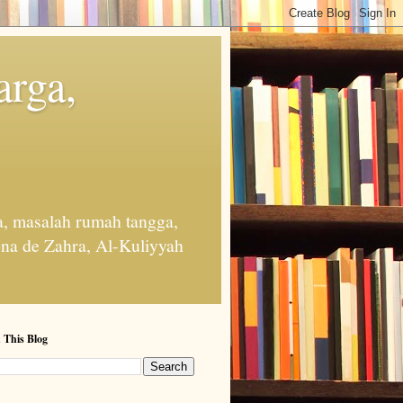
arga,
, masalah rumah tangga,
na de Zahra, Al-Kuliyyah
 This Blog