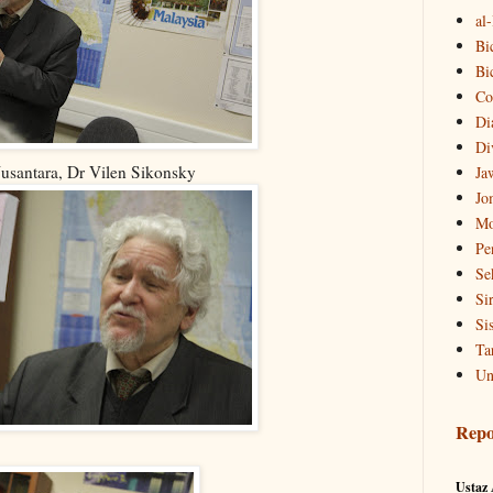
al
Bi
Bi
Co
Di
Di
usantara, Dr Vilen Sikonsky
Ja
Jo
Mo
Pe
Se
Si
Si
Ta
Un
Repo
Ustaz