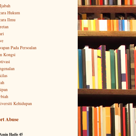
-Ijabah
cara Hukum
cara Ilmu
retan
ari
ve
wapan Pada Persoalan
m Kongsi
tivasi
ngenalan
kilas
rah
sipan
rbiah
iversiti Kehidupan
rt Abuse
 Amin Hadis 45