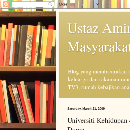
Ustaz Amin
Masyarakat
Blog yang membicarakan m
keluarga dan rakaman ran
TV3, rumah kebajikan anak
Saturday, March 21, 2009
Universiti Kehidupan
Dunia