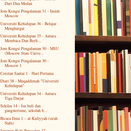
Dari Dua Medan
Jom Kongsi Pengalaman 31 - Inside
Moscow
Universiti Kehidupan 36 - Belajar
Menghargai
Universiti Kehidupan 35 - Antara
Membaca Dan Berfi...
Jom Kongsi Pengalaman 30 - MSU
(Moscow State Unive...
Jom Kongsi Pengalaman 30 -
Moscow 1
Coretan Santai 1 - Hari Pertama
Diari 38 - Muqaddimah "Universiti
Kehidupan"
Universiti Kehidupan 34 - Antara
Tiga Darjat
Sekilas 14 - Isu buli dan
gangsterisme, sekolah b...
Bicara Ilmu 1 – al-Kuliyyah (sirah
Nabi)
Jawapan Pada Persoalan 17