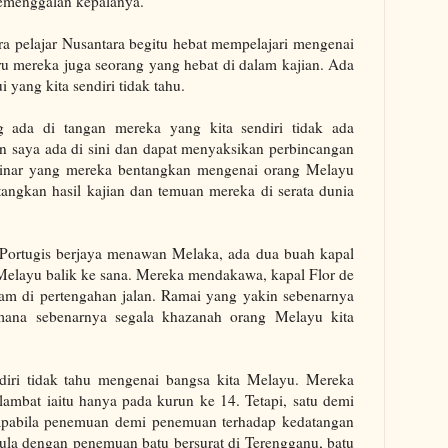
emenggalan kepalanya.
para pelajar Nusantara begitu hebat mempelajari mengenai
u mereka juga seorang yang hebat di dalam kajian. Ada
 yang kita sendiri tidak tahu.
ada di tangan mereka yang kita sendiri tidak ada
n saya ada di sini dan dapat menyaksikan perbincangan
minar yang mereka bentangkan mengenai orang Melayu
tangkan hasil kajian dan temuan mereka di serata dunia
ka Portugis berjaya menawan Melaka, ada dua buah kapal
layu balik ke sana. Mereka mendakawa, kapal Flor de
am di pertengahan jalan. Ramai yang yakin sebenarnya
 mana sebenarnya segala khazanah orang Melayu kita
diri tidak tahu mengenai bangsa kita Melayu. Mereka
ambat iaitu hanya pada kurun ke 14. Tetapi, satu demi
an apabila penemuan demi penemuan terhadap kedatangan
ula dengan penemuan batu bersurat di Terengganu, batu