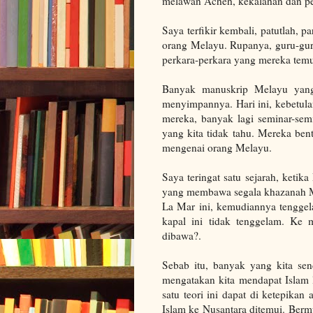
melawan Acheh, kekalahan dan p
Saya terfikir kembali, patutlah, 
orang Melayu. Rupanya, guru-gur
perkara-perkara yang mereka temui
Banyak manuskrip Melayu yang 
menyimpannya. Hari ini, kebetula
mereka, banyak lagi seminar-se
yang kita tidak tahu. Mereka ben
mengenai orang Melayu.
Saya teringat satu sejarah, keti
yang membawa segala khazanah Me
La Mar ini, kemudiannya tenggel
kapal ini tidak tenggelam. Ke
dibawa?.
Sebab itu, banyak yang kita sen
mengatakan kita mendapat Islam l
satu teori ini dapat di ketepik
Islam ke Nusantara ditemui. Berm