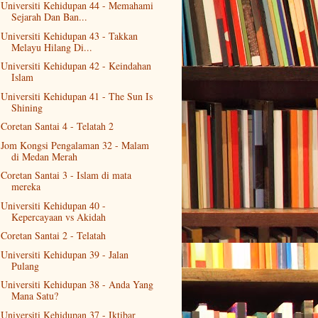
Universiti Kehidupan 44 - Memahami
Sejarah Dan Ban...
Universiti Kehidupan 43 - Takkan
Melayu Hilang Di...
Universiti Kehidupan 42 - Keindahan
Islam
Universiti Kehidupan 41 - The Sun Is
Shining
Coretan Santai 4 - Telatah 2
Jom Kongsi Pengalaman 32 - Malam
di Medan Merah
Coretan Santai 3 - Islam di mata
mereka
Universiti Kehidupan 40 -
Kepercayaan vs Akidah
Coretan Santai 2 - Telatah
Universiti Kehidupan 39 - Jalan
Pulang
Universiti Kehidupan 38 - Anda Yang
Mana Satu?
Universiti Kehidupan 37 - Iktibar