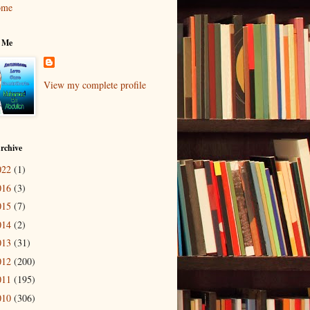
ome
 Me
View my complete profile
rchive
022
(1)
016
(3)
015
(7)
014
(2)
013
(31)
012
(200)
011
(195)
010
(306)