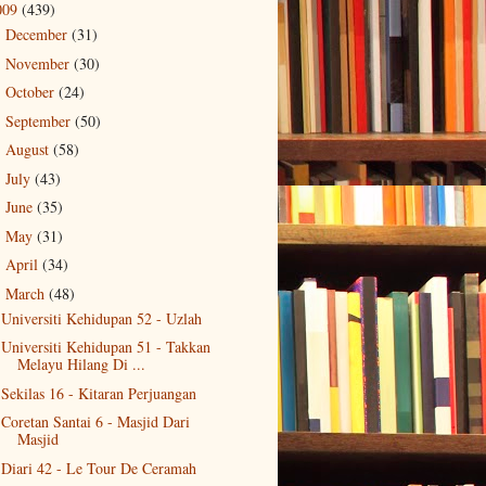
009
(439)
December
(31)
►
November
(30)
►
October
(24)
►
September
(50)
►
August
(58)
►
July
(43)
►
June
(35)
►
May
(31)
►
April
(34)
►
March
(48)
▼
Universiti Kehidupan 52 - Uzlah
Universiti Kehidupan 51 - Takkan
Melayu Hilang Di ...
Sekilas 16 - Kitaran Perjuangan
Coretan Santai 6 - Masjid Dari
Masjid
Diari 42 - Le Tour De Ceramah