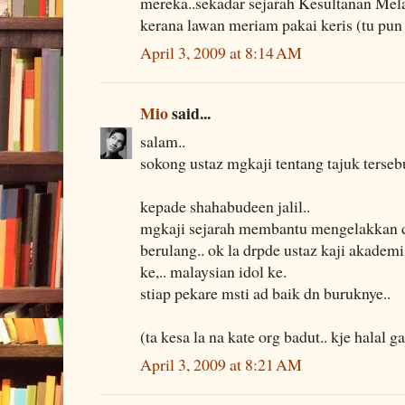
mereka..sekadar sejarah Kesultanan Me
kerana lawan meriam pakai keris (tu pun 
April 3, 2009 at 8:14 AM
Mio
said...
salam..
sokong ustaz mgkaji tentang tajuk tersebu
kepade shahabudeen jalil..
mgkaji sejarah membantu mengelakkan 
berulang.. ok la drpde ustaz kaji akademi 
ke,.. malaysian idol ke.
stiap pekare msti ad baik dn buruknye..
(ta kesa la na kate org badut.. kje halal ga
April 3, 2009 at 8:21 AM