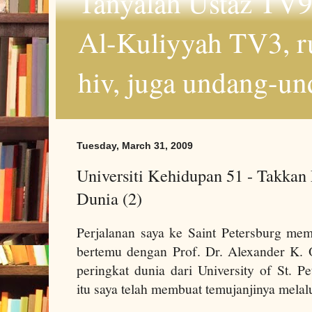
Tanyalah Ustaz TV9
Al-Kuliyyah TV3, r
hiv, juga undang-un
Tuesday, March 31, 2009
Universiti Kehidupan 51 - Takkan
Dunia (2)
Perjalanan saya ke
Saint Petersburg
memp
bertemu dengan
Prof. Dr
. Alexander K. 
peringkat dunia dari
University
of
St. Pe
itu saya telah membuat temujanjinya melal