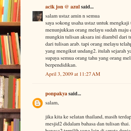
acik jon @ azul
said...
salam ustaz amin n semua
saya sokong usaha ustaz untuk mengkaji tu
menunjukkan orang melayu sudah maju 
mungkin tulisan aksara ini diambil dari t
dari tulisan arab. tapi orang melayu te
yang mengikut undang2. itulah sejarah yan
supaya semua orang tahu yang orang mel
berpendidikan.
April 3, 2009 at 11:27 AM
ponpakya
said...
salam,
jika kita ke selatan thailand, masih terda
mesjid2 didalam bahasa dan tulisan thai.
bangsa2 terpilih yang lain di serata dunia