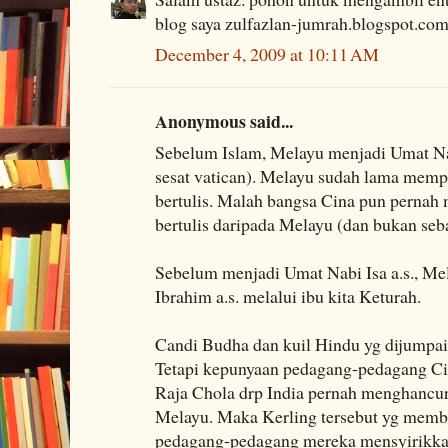
blog saya zulfazlan-jumrah.blogspot.com.
December 4, 2009 at 10:11 AM
Anonymous said...
Sebelum Islam, Melayu menjadi Umat Nabi
sesat vatican). Melayu sudah lama mem
bertulis. Malah bangsa Cina pun perna
bertulis daripada Melayu (dan bukan seba
Sebelum menjadi Umat Nabi Isa a.s., M
Ibrahim a.s. melalui ibu kita Keturah.
Candi Budha dan kuil Hindu yg dijumpa
Tetapi kepunyaan pedagang-pedagang Ci
Raja Chola drp India pernah menghancu
Melayu. Maka Kerling tersebut yg membin
pedagang-pedagang mereka mensyirik