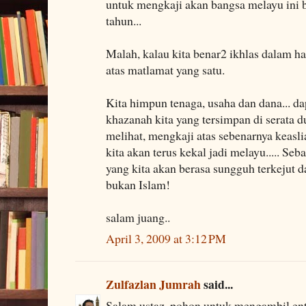
untuk mengkaji akan bangsa melayu ini
tahun...
Malah, kalau kita benar2 ikhlas dalam hal
atas matlamat yang satu.
Kita himpun tenaga, usaha dan dana... d
khazanah kita yang tersimpan di serata d
melihat, mengkaji atas sebenarnya keasli
kita akan terus kekal jadi melayu..... Seb
yang kita akan berasa sungguh terkejut d
bukan Islam!
salam juang..
April 3, 2009 at 3:12 PM
Zulfazlan Jumrah
said...
Salam ustaz. pohon untuk mengambil ent