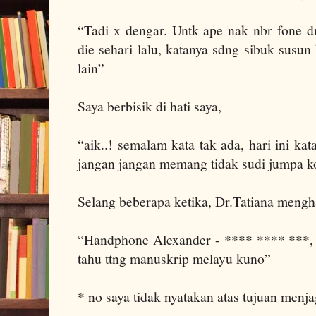
“Tadi x dengar. Untk ape nak nbr fone d
die sehari lalu, katanya sdng sibuk susu
lain”
Saya berbisik di hati saya,
“aik..! semalam kata tak ada, hari ini k
jangan jangan memang tidak sudi jumpa ko
Selang beberapa ketika,
Dr.Tatiana mengha
“Handphone Alexander - **** **** ***, 
tahu ttng manuskrip melayu kuno”
* no saya tidak nyatakan atas tujuan menj