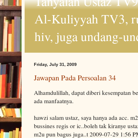
Tanyalah Ustaz TV9
Al-Kuliyyah TV3, r
hiv, juga undang-un
Friday, July 31, 2009
Jawapan Pada Persoalan 34
Alhamdulillah, dapat diberi kesempatan 
ada manfaatnya.
hawzi salam ustaz, saya hanya ada acc. m2u
bussines regis or ic..boleh tak kiranye us
m2u pun bagus juga..t 2009-07-29 1:56 