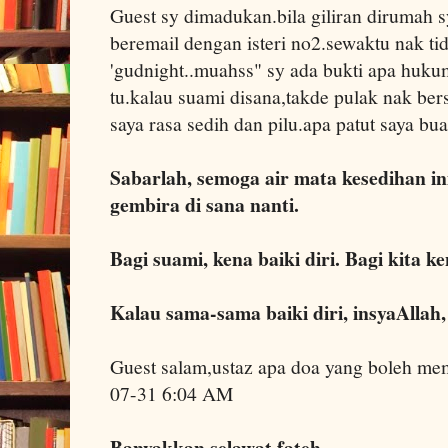
Guest sy dimadukan.bila giliran dirumah 
beremail dengan isteri no2.sewaktu nak ti
'gudnight..muahss" sy ada bukti apa huk
tu.kalau suami disana,takde pulak nak ber
saya rasa sedih dan pilu.apa patut saya b
Sabarlah, semoga air mata kesedihan i
gembira di sana nanti.
Bagi suami, kena baiki diri. Bagi kita ke
Kalau sama-sama baiki diri, insyaAllah
Guest salam,ustaz apa doa yang boleh me
07-31 6:04 AM
Banyakkan selawat fateh