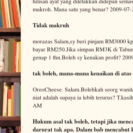
tulisan ayat yang diletakkan didepan se
makroh. Mana satu yang benar? 2009-07
Tidak makruh
morazas Salam,sy beri pinjam RM3000 k
bayar RM250.Jika simpan RM3K di TabungH
genap 1 thn.Boleh sy kenakan profit? 20
tak boleh, mana-mana kenaikan di atas 
OreoCheese. Salam.Bolehkah seorg wanita
niat adalah supaya ia lebih terurus? T.kas
AM
Hukum asal tak boleh, tetapi jika menc
darurat tak apa. Dalam bab mencabut k