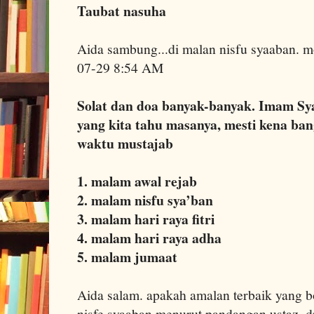
Taubat nasuha
Aida sambung...di malan nisfu syaaban. 
07-29 8:54 AM
Solat dan doa banyak-banyak. Imam Sya
yang kita tahu masanya, mesti kena b
waktu mustajab
1. malam awal rejab
2. malam nisfu sya’ban
3. malam hari raya fitri
4. malam hari raya adha
5. malam jumaat
Aida salam. apakah amalan terbaik yang 
nisfe syaaban menurut pandangan ustaz. d