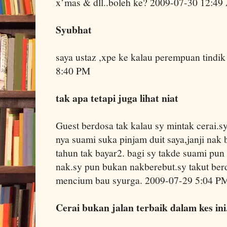
x’mas & dll..boleh ke? 2009-07-30 12:4
Syubhat
saya ustaz ,xpe ke kalau perempuan tindik
8:40 PM
tak apa tetapi juga lihat niat
Guest berdosa tak kalau sy mintak cerai.
nya suami suka pinjam duit saya,janji nak 
tahun tak bayar2. bagi sy takde suami pun
nak.sy pun bukan nakberebut.sy takut berd
mencium bau syurga. 2009-07-29 5:04 P
Cerai bukan jalan terbaik dalam kes ini