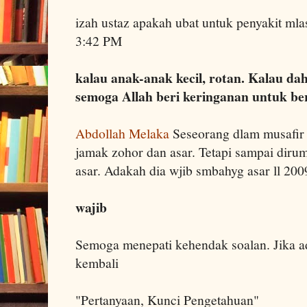
izah ustaz apakah ubat untuk penyakit ml
3:42 PM
kalau anak-anak kecil, rotan. Kalau da
semoga Allah beri keringanan untuk be
Abdollah Melaka
Seseorang dlam musafi
jamak zohor dan asar. Tetapi sampai dir
asar. Adakah dia wjib smbahyg asar ll 20
wajib
Semoga menepati kehendak soalan. Jika a
kembali
"Pertanyaan, Kunci Pengetahuan"