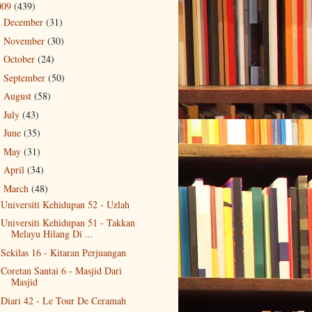
009
(439)
December
(31)
►
November
(30)
►
October
(24)
►
September
(50)
►
August
(58)
►
July
(43)
►
June
(35)
►
May
(31)
►
April
(34)
►
March
(48)
▼
Universiti Kehidupan 52 - Uzlah
Universiti Kehidupan 51 - Takkan
Melayu Hilang Di ...
Sekilas 16 - Kitaran Perjuangan
Coretan Santai 6 - Masjid Dari
Masjid
Diari 42 - Le Tour De Ceramah