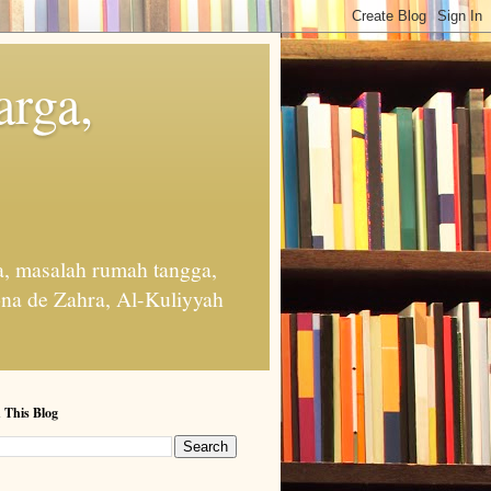
arga,
, masalah rumah tangga,
na de Zahra, Al-Kuliyyah
 This Blog