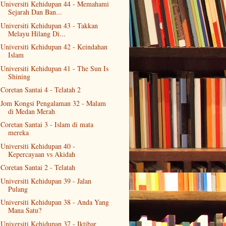
Universiti Kehidupan 44 - Memahami
Sejarah Dan Ban...
Universiti Kehidupan 43 - Takkan
Melayu Hilang Di...
Universiti Kehidupan 42 - Keindahan
Islam
Universiti Kehidupan 41 - The Sun Is
Shining
Coretan Santai 4 - Telatah 2
Jom Kongsi Pengalaman 32 - Malam
di Medan Merah
Coretan Santai 3 - Islam di mata
mereka
Universiti Kehidupan 40 -
Kepercayaan vs Akidah
Coretan Santai 2 - Telatah
Universiti Kehidupan 39 - Jalan
Pulang
Universiti Kehidupan 38 - Anda Yang
Mana Satu?
Universiti Kehidupan 37 - Iktibar