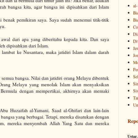
t dan ia bermula dari timur jauh ini? Jika benar, adakah
al
arah bangsa kita, agar bangsa ini dipisahkan dari Islam
Bi
di benak pemikiran saya.
Saya sudah menemui titik-titik
Bi
yu.
Co
Di
 awal dari apa yang diberitahu kepada kita. Dan saya
Di
oleh dipisahkan dari Islam.
Ja
 lambat ke Nusantara, maka jatidiri Islam dalam darah
Jo
Mo
Pe
Se
emua bangsa. Nilai dan jatidiri orang Melayu dibentuk
Si
. Orang Melayu yang menolak Islam akan menyaksikan
a. Bermula dengan mempertikai, akhirnya akan memaki
Si
Ta
Un
Abu Huzaifah al-Yamani, Saad al-Ghifari dan lain-lain
n bangsa yang berbagai. Tetapi, mereka disatukan dengan
Repo
lim, mereka menyembah Allah Yang Satu dan mereka
Ustaz