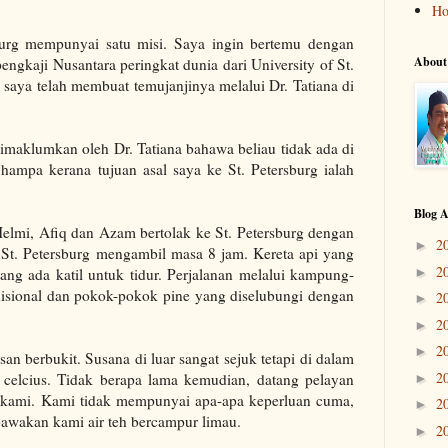
H
urg
mempunyai satu misi. Saya ingin bertemu dengan
About
pengkaji Nusantara peringkat dunia dari
University
of
St.
saya telah membuat temujanjinya melalui Dr. Tatiana di
dimaklumkan oleh Dr. Tatiana bahawa beliau tidak ada di
hampa kerana tujuan asal saya ke
St. Petersburg
ialah
Blog A
elmi, Afiq dan Azam bertolak ke St. Petersburg dengan
2
►
e
St. Petersburg
mengambil masa 8 jam.
Kereta api yang
2
g ada katil untuk tidur.
Perjalanan melalui kampung-
►
sional dan pokok-pokok pine yang diselubungi dengan
2
►
2
►
2
►
n berbukit. Susana di luar sangat sejuk tetapi di dalam
2
celcius.
Tidak berapa lama kemudian, datang pelayan
►
 kami.
Kami tidak mempunyai apa-apa keperluan cuma,
2
►
bawakan kami air teh bercampur limau.
2
►