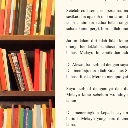
Setelah cuti semester pertama, 
sesikat dan apakah makna jarum d
ialah cantuman kedua belah tang
sahaja kamu pergi, hormatilah oran
Jarum dalam diri ialah lidah kera
orang, hendaklah sentiasa menja
bahasa Melayu.
Ini cantik dan in
Dr Alexandra berbual dengan saya
Dia menunjukan kitab Sulalatus Sa
bahasa Rusia. Mereka mempunyai m
Saya berbual dengannya dan dia
Melayu kuno sebelum wujudnya t
tahun.
Dia menerangkan kepada saya m
bertulis Melayu yang baru dite
lama.