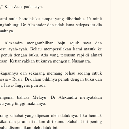
,” Kata Zack pada saya.
mi mula bertolak ke tempat yang diberitahu.
45 minit
ghubungi Dr Alexander dan tidak lama selepas itu dia
umahnya.
. Alexandra mengambilkan baju sejuk saya dan
rti ayah-ayah.
Beliau mempersilakan kami masuk ke
ya penuh dengan buku.
Ada
yang tersusun rapi di almari
acaan. Kebanyakkan bukunya mengenai Nusantara.
-kajiannya dan sekarang memang beliau sedang sibuk
esia
– Rusia.
Di dalam biliknya penuh dengan buku dan
a Jawa- Inggeris pun ada.
ngenai bahasa Melayu. Dr Alexandra menyatakan
yu yang tinggi maknanya.
orang sahabat yang dipesan oleh datuknya. Jika hendak
ikat dan jarum di dalam diri kamu.
Sahabat ini pening
cuba
disampaikan oleh datuk ini.