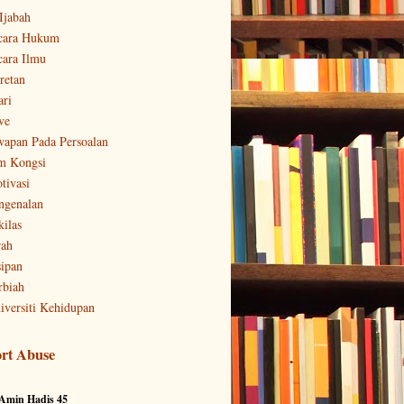
-Ijabah
cara Hukum
cara Ilmu
retan
ari
ve
wapan Pada Persoalan
m Kongsi
tivasi
ngenalan
kilas
rah
sipan
rbiah
iversiti Kehidupan
rt Abuse
 Amin Hadis 45