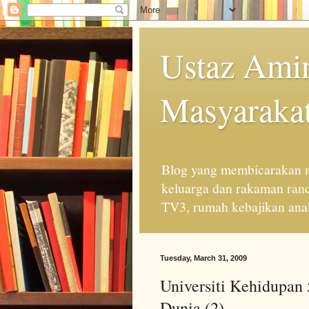
Ustaz Amin
Masyarakat
Blog yang membicarakan m
keluarga dan rakaman ran
TV3, rumah kebajikan anak
Tuesday, March 31, 2009
Universiti Kehidupan
Dunia (2)