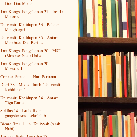
Dari Dua Medan
Jom Kongsi Pengalaman 31 - Inside
Moscow
Universiti Kehidupan 36 - Belajar
Menghargai
Universiti Kehidupan 35 - Antara
Membaca Dan Berfi...
Jom Kongsi Pengalaman 30 - MSU
(Moscow State Unive...
Jom Kongsi Pengalaman 30 -
Moscow 1
Coretan Santai 1 - Hari Pertama
Diari 38 - Muqaddimah "Universiti
Kehidupan"
Universiti Kehidupan 34 - Antara
Tiga Darjat
Sekilas 14 - Isu buli dan
gangsterisme, sekolah b...
Bicara Ilmu 1 – al-Kuliyyah (sirah
Nabi)
Jawapan Pada Persoalan 17