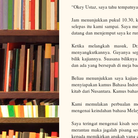
“Okey Ustaz, saya tahu tempatnya
Jam menunjukkan pukul 10.30, ka
selepas itu kami sampai.
Saya men
datang dan menjemput saya ke r
Ketika melangkah masuk, Dr
menyangkutkannya. Gayanya sepe
bilik kajiannya. Suasana bilikn
dan ada yang bersepah di meja b
Beliau menunjukkan saya kajian
menyiapakan kamus Bahasa
Indon
kitab dari Nusantara. Kamus bahas
Kami memulakan perbualan me
mengenai keindahan bahasa Mela
Saya teringat mengenai kisah se
merantau maka jagalah pisang ses
kepada memikirkan apakah yang