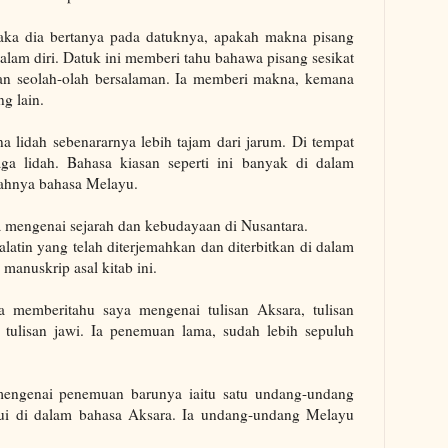
maka dia bertanya pada datuknya, apakah makna pisang
alam diri.
Datuk ini memberi tahu bahawa pisang sesikat
an seolah-olah bersalaman. Ia memberi makna, kemana
g lain.
na lidah sebenararnya lebih tajam dari jarum. Di tempat
ga lidah.
Bahasa kiasan seperti ini banyak di dalam
dahnya bahasa Melayu.
 mengenai sejarah dan kebudayaan di Nusantara.
latin yang telah diterjemahkan dan diterbitkan di dalam
anuskrip asal kitab ini.
 memberitahu saya mengenai tulisan Aksara, tulisan
ulisan jawi. Ia penemuan lama, sudah lebih sepuluh
engenai penemuan barunya iaitu satu undang-undang
mui di dalam bahasa Aksara. Ia undang-undang Melayu