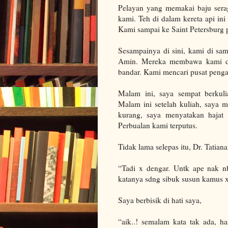
Pelayan yang memakai baju ser
kami. Teh di dalam kereta api in
Kami sampai ke
Saint Petersburg
p
Sesampainya di sini, kami di sam
Amin.
Mereka membawa kami dir
bandar. Kami mencari pusat pengaji
Malam ini, saya sempat berkulia
Malam ini setelah kuliah, saya 
kurang, saya menyatakan hajat
Perbualan kami terputus.
Tidak lama selepas itu, Dr. Tatia
“Tadi x dengar. Untk ape nak nb
katanya sdng sibuk susun kamus x
Saya berbisik di hati saya,
“aik..! semalam kata tak ada, h