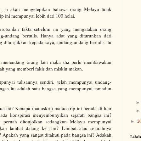
ik, ia akan mengetepikan bahawa orang Melayu tidak
 ini mempunyai lebih dari 100 helai.
berubahlah fakta sebelum ini yang mengatakan orang
-undang bertulis. Hanya adat yang diturunkan dari
ng ditunjukkan kepada saya, undang-undang bertulis itu
ng menendang orang lain maka dia perlu membawakan
arah yang memberi fakir dan miskin makan.
punyai tulisannya sendiri, telah mempunyai undang-
angsa itu adalah satu bangsa yang mempunyai tamadun
mua ini? Kenapa manuskrip-manuskrip ini berada di luar
 ada konspirasi menyembunyikan sejarah bangsa ini?
2
 pernah ditonjolkan sedangkan Melayu mempunyai
►
takan lambat datang ke sini? Lambat atau sejarahnya
? Apakah yang sangat ditakuti pada bangsa ini? Adakah
Labels