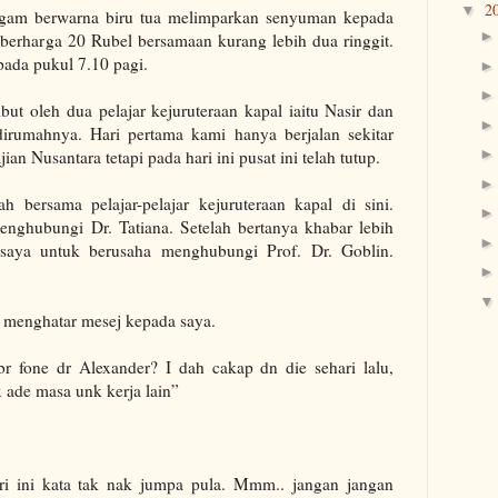
2
▼
agam berwarna biru tua melimparkan senyuman kepada
i berharga 20 Rubel bersamaan kurang lebih dua ringgit.
ada pukul 7.10 pagi.
but oleh dua pelajar kejuruteraan kapal iaitu Nasir dan
umahnya. Hari pertama kami hanya berjalan sekitar
an Nusantara tetapi pada hari ini pusat ini telah tutup.
h bersama pelajar-pelajar kejuruteraan kapal di sini.
menghubungi Dr. Tatiana.
Setelah bertanya khabar lebih
 saya untuk berusaha menghubungi Prof. Dr. Goblin.
na menghatar mesej kepada saya.
r fone dr Alexander? I dah cakap dn die sehari lalu,
 ade masa unk kerja lain”
ari ini kata tak nak jumpa pula. Mmm.. jangan jangan