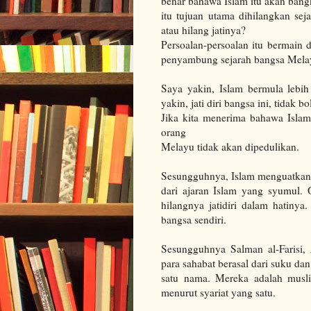
benar bahawa Islam itu akan bangki
itu tujuan utama dihilangkan sej
atau hilang jatinya?
Persoalan-persoalan itu bermain 
penyambung sejarah bangsa Mela
Saya yakin, Islam bermula lebih
yakin, jati diri bangsa ini, tidak b
Jika kita menerima bahawa Islam
orang
Melayu tidak akan dipedulikan.
Sesungguhnya, Islam menguatkan s
dari ajaran Islam yang syumul
hilangnya jatidiri dalam hatiny
bangsa sendiri.
Sesungguhnya Salman al-Farisi, 
para sahabat berasal dari suku da
satu nama. Mereka adalah mus
menurut syariat yang satu.