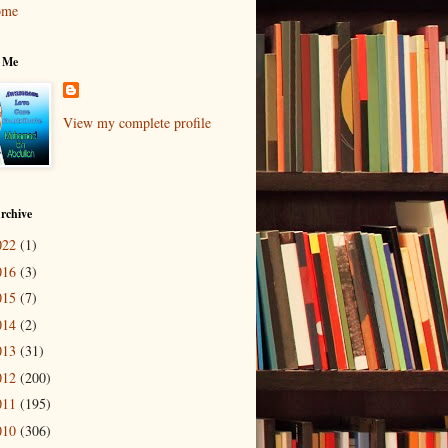
ome
 Me
View my complete profile
rchive
022
(1)
016
(3)
015
(7)
014
(2)
013
(31)
012
(200)
011
(195)
010
(306)