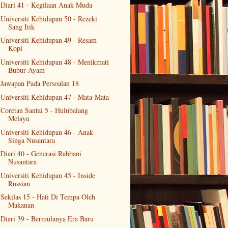
Diari 41 - Kegilaan Anak Muda
Universiti Kehidupan 50 - Rezeki
Sang Itik
Universiti Kehidupan 49 - Resam
Kopi
Universiti Kehidupan 48 - Menikmati
Bubur Ayam
Jawapan Pada Persoalan 18
Universiti Kehidupan 47 - Mata-Mata
Coretan Santai 5 - Hulubalang
Melayu
Universiti Kehidupan 46 - Anak
Singa Nusantara
Diari 40 - Generasi Rabbani
Nusantara
Universiti Kehidupan 45 - Inside
Russian
Sekilas 15 - Hati Di Tempa Oleh
Makanan
Diari 39 - Bermulanya Era Baru