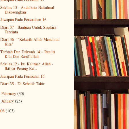
Sekilas 13 - Andaikata Baitulmal
Dikosongkan
Jawapan Pada Persoalaan 16
Diari 37 - Bantuan Untuk Saudara
Tercinta
Diari 36 - "Kekasih Allah Mencintai
Kita"
Tarbiah Dan Dakwah 14 – Realiti
Kita Dan Rasullullah
Sekilas 12 - Isu Kalimah Allah -
Iktibar Perang Ka...
Jawapan Pada Persoalan 15
Diari 35 - Di Sebalik Tabir
February
(30)
►
January
(25)
►
008
(103)