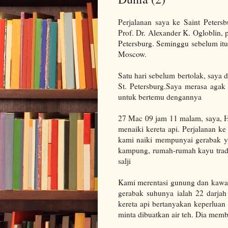
Perjalanan saya ke
Saint Petersb
Prof. Dr
. Alexander K. Ogloblin, 
Petersburg
.
Seminggu sebelum itu 
Moscow.
Satu hari sebelum bertolak, saya 
St. Petersburg
.
Saya merasa agak 
untuk bertemu dengannya
27 Mac 09 jam 11 malam, saya, H
menaiki kereta api.
Perjalanan k
kami naiki mempunyai gerabak yan
kampung, rumah-rumah kayu tradi
salji
Kami merentasi gunung dan kawasa
gerabak suhunya ialah 22 darjah 
kereta api bertanyakan keperluan
minta dibuatkan air teh. Dia mem