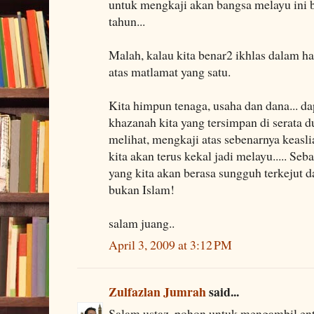
untuk mengkaji akan bangsa melayu ini
tahun...
Malah, kalau kita benar2 ikhlas dalam hal
atas matlamat yang satu.
Kita himpun tenaga, usaha dan dana... d
khazanah kita yang tersimpan di serata d
melihat, mengkaji atas sebenarnya keasli
kita akan terus kekal jadi melayu..... Seb
yang kita akan berasa sungguh terkejut d
bukan Islam!
salam juang..
April 3, 2009 at 3:12 PM
Zulfazlan Jumrah
said...
Salam ustaz. pohon untuk mengambil ent