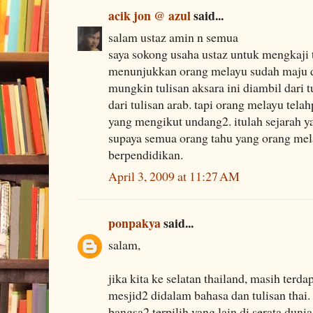
acik jon @ azul
said...
salam ustaz amin n semua
saya sokong usaha ustaz untuk mengkaji tu
menunjukkan orang melayu sudah maju 
mungkin tulisan aksara ini diambil dari t
dari tulisan arab. tapi orang melayu te
yang mengikut undang2. itulah sejarah yan
supaya semua orang tahu yang orang mel
berpendidikan.
April 3, 2009 at 11:27 AM
ponpakya
said...
salam,
jika kita ke selatan thailand, masih terda
mesjid2 didalam bahasa dan tulisan thai.
bangsa2 terpilih yang lain di serata dunia