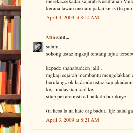
mereka..sekadar sejarah Kesultanan Me
kerana lawan meriam pakai keris (tu pun 
April 3, 2009 at 8:14 AM
Mio
said...
salam..
sokong ustaz mgkaji tentang tajuk tersebu
kepade shahabudeen jalil..
mgkaji sejarah membantu mengelakkan 
berulang.. ok la drpde ustaz kaji akademi 
ke,.. malaysian idol ke.
stiap pekare msti ad baik dn buruknye..
(ta kesa la na kate org badut.. kje halal ga
April 3, 2009 at 8:21 AM