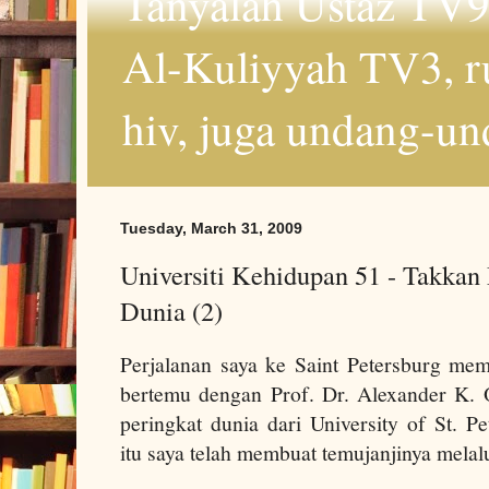
Tanyalah Ustaz TV9
Al-Kuliyyah TV3, r
hiv, juga undang-un
Tuesday, March 31, 2009
Universiti Kehidupan 51 - Takkan
Dunia (2)
Perjalanan saya ke
Saint Petersburg
memp
bertemu dengan
Prof. Dr
. Alexander K. 
peringkat dunia dari
University
of
St. Pe
itu saya telah membuat temujanjinya melal