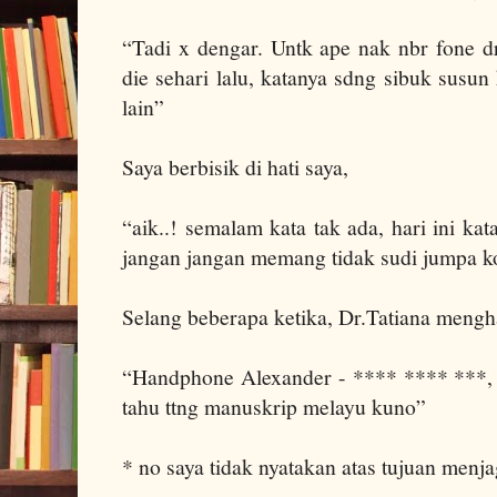
“Tadi x dengar. Untk ape nak nbr fone d
die sehari lalu, katanya sdng sibuk susu
lain”
Saya berbisik di hati saya,
“aik..! semalam kata tak ada, hari ini k
jangan jangan memang tidak sudi jumpa ko
Selang beberapa ketika,
Dr.Tatiana mengha
“Handphone Alexander - **** **** ***, 
tahu ttng manuskrip melayu kuno”
* no saya tidak nyatakan atas tujuan menj