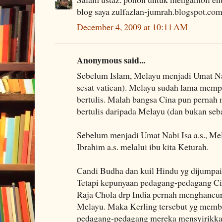
blog saya zulfazlan-jumrah.blogspot.com.
December 4, 2009 at 10:11 AM
Anonymous said...
Sebelum Islam, Melayu menjadi Umat Nabi
sesat vatican). Melayu sudah lama mem
bertulis. Malah bangsa Cina pun perna
bertulis daripada Melayu (dan bukan seba
Sebelum menjadi Umat Nabi Isa a.s., M
Ibrahim a.s. melalui ibu kita Keturah.
Candi Budha dan kuil Hindu yg dijumpa
Tetapi kepunyaan pedagang-pedagang Ci
Raja Chola drp India pernah menghancu
Melayu. Maka Kerling tersebut yg membin
pedagang-pedagang mereka mensyirik