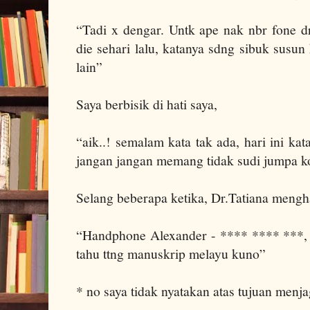
“Tadi x dengar. Untk ape nak nbr fone d
die sehari lalu, katanya sdng sibuk susu
lain”
Saya berbisik di hati saya,
“aik..! semalam kata tak ada, hari ini k
jangan jangan memang tidak sudi jumpa ko
Selang beberapa ketika,
Dr.Tatiana mengha
“Handphone Alexander - **** **** ***, 
tahu ttng manuskrip melayu kuno”
* no saya tidak nyatakan atas tujuan menj