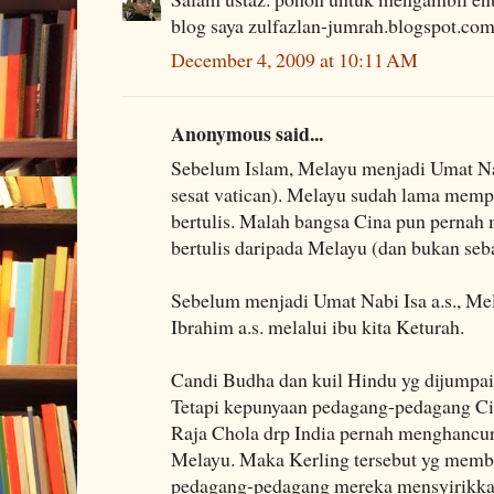
blog saya zulfazlan-jumrah.blogspot.com.
December 4, 2009 at 10:11 AM
Anonymous said...
Sebelum Islam, Melayu menjadi Umat Nabi
sesat vatican). Melayu sudah lama mem
bertulis. Malah bangsa Cina pun perna
bertulis daripada Melayu (dan bukan seba
Sebelum menjadi Umat Nabi Isa a.s., M
Ibrahim a.s. melalui ibu kita Keturah.
Candi Budha dan kuil Hindu yg dijumpa
Tetapi kepunyaan pedagang-pedagang Ci
Raja Chola drp India pernah menghancu
Melayu. Maka Kerling tersebut yg membin
pedagang-pedagang mereka mensyirik