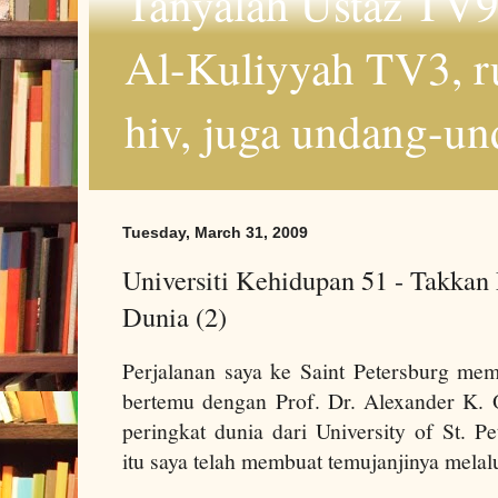
Tanyalah Ustaz TV9
Al-Kuliyyah TV3, r
hiv, juga undang-un
Tuesday, March 31, 2009
Universiti Kehidupan 51 - Takkan
Dunia (2)
Perjalanan saya ke
Saint Petersburg
memp
bertemu dengan
Prof. Dr
. Alexander K. 
peringkat dunia dari
University
of
St. Pe
itu saya telah membuat temujanjinya melal