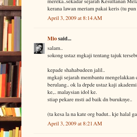
mereka..sekadar sejarah Kesultanan Me
kerana lawan meriam pakai keris (tu pun 
April 3, 2009 at 8:14 AM
Mio
said...
salam..
sokong ustaz mgkaji tentang tajuk tersebu
kepade shahabudeen jalil..
mgkaji sejarah membantu mengelakkan 
berulang.. ok la drpde ustaz kaji akademi 
ke,.. malaysian idol ke.
stiap pekare msti ad baik dn buruknye..
(ta kesa la na kate org badut.. kje halal ga
April 3, 2009 at 8:21 AM