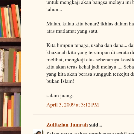
untuk mengkaji akan bangsa melayu ini
tahun...
Malah, kalau kita benar2 ikhlas dalam hal
atas matlamat yang satu.
Kita himpun tenaga, usaha dan dana... d
khazanah kita yang tersimpan di serata d
melihat, mengkaji atas sebenarnya keasli
kita akan terus kekal jadi melayu..... Seb
yang kita akan berasa sungguh terkejut d
bukan Islam!
salam juang..
April 3, 2009 at 3:12 PM
Zulfazlan Jumrah
said...
Salam ustaz. pohon untuk mengambil ent