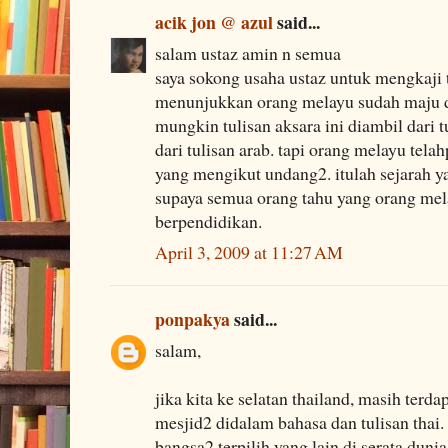
acik jon @ azul
said...
salam ustaz amin n semua
saya sokong usaha ustaz untuk mengkaji tu
menunjukkan orang melayu sudah maju 
mungkin tulisan aksara ini diambil dari t
dari tulisan arab. tapi orang melayu te
yang mengikut undang2. itulah sejarah yan
supaya semua orang tahu yang orang mel
berpendidikan.
April 3, 2009 at 11:27 AM
ponpakya
said...
salam,
jika kita ke selatan thailand, masih terda
mesjid2 didalam bahasa dan tulisan thai.
bangsa2 terpilih yang lain di serata dunia