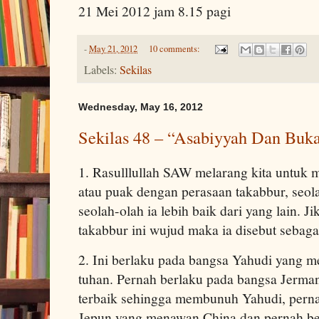
21 Mei 2012 jam 8.15 pagi
-
May 21, 2012
10 comments:
Labels:
Sekilas
Wednesday, May 16, 2012
Sekilas 48 – “Asabiyyah Dan Buka
1. Rasulllullah SAW melarang kita untuk 
atau puak dengan perasaan takabbur, seola
seolah-olah ia lebih baik dari yang lain. J
takabbur ini wujud maka ia disebut sebag
2. Ini berlaku pada bangsa Yahudi yang m
tuhan. Pernah berlaku pada bangsa Jerm
terbaik sehingga membunuh Yahudi, perna
Jepun yang menawan China dan pernah be