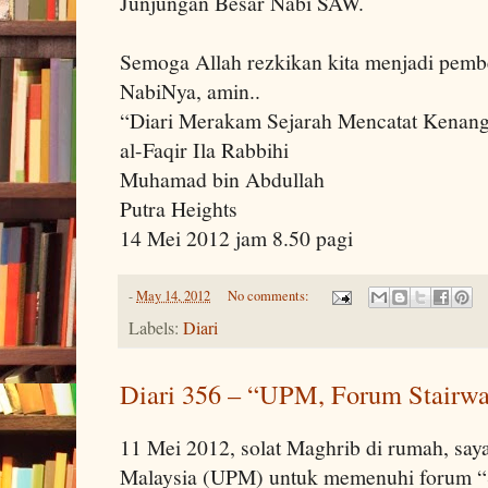
Junjungan Besar Nabi SAW.
Semoga Allah rezkikan kita menjadi pem
NabiNya, amin..
“Diari Merakam Sejarah Mencatat Kenan
al-Faqir Ila Rabbihi
Muhamad bin Abdullah
Putra Heights
14 Mei 2012 jam 8.50 pagi
-
May 14, 2012
No comments:
Labels:
Diari
Diari 356 – “UPM, Forum Stairwa
11 Mei 2012, solat Maghrib di rumah, saya 
Malaysia (UPM) untuk memenuhi forum “S