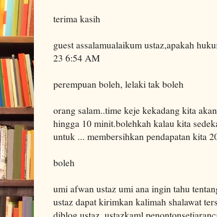
terima kasih
guest assalamualaikum ustaz,apakah huk
23 6:54 AM
perempuan boleh, lelaki tak boleh
orang salam..time keje kekadang kita aka
hingga 10 minit.bolehkah kalau kita sedek
untuk ... membersihkan pendapatan kita 
boleh
umi afwan ustaz umi ana ingin tahu tentan
ustaz dapat kirimkan kalimah shalawat ter
diblog ustaz. ustazkaml penontonsetiaranc