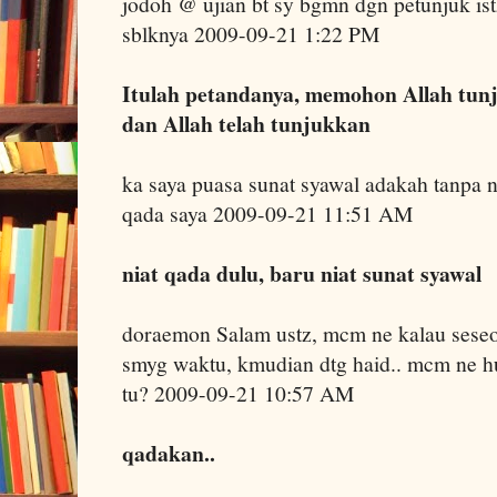
jodoh @ ujian bt sy bgmn dgn petunjuk is
sblknya 2009-09-21 1:22 PM
Itulah petandanya, memohon Allah tun
dan Allah telah tunjukkan
ka saya puasa sunat syawal adakah tanpa 
qada saya 2009-09-21 11:51 AM
niat qada dulu, baru niat sunat syawal
doraemon Salam ustz, mcm ne kalau seseo
smyg waktu, kmudian dtg haid.. mcm ne h
tu? 2009-09-21 10:57 AM
qadakan..