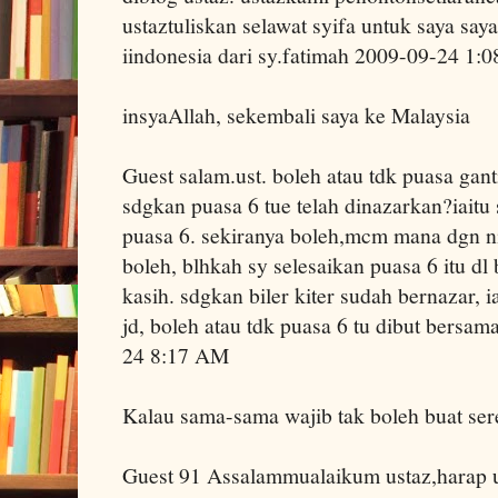
ustaztuliskan selawat syifa untuk saya saya
iindonesia dari sy.fatimah 2009-09-24 1
insyaAllah, sekembali saya ke Malaysia
Guest salam.ust. boleh atau tdk puasa gan
sdgkan puasa 6 tue telah dinazarkan?iaitu 
puasa 6. sekiranya boleh,mcm mana dgn ni
boleh, blhkah sy selesaikan puasa 6 itu dl 
kasih. sdgkan biler kiter sudah bernazar, i
jd, boleh atau tdk puasa 6 tu dibut bersa
24 8:17 AM
Kalau sama-sama wajib tak boleh buat ser
Guest 91 Assalammualaikum ustaz,harap us