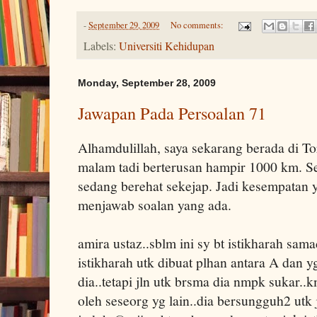
-
September 29, 2009
No comments:
Labels:
Universiti Kehidupan
Monday, September 28, 2009
Jawapan Pada Persoalan 71
Alhamdulillah, saya sekarang berada di T
malam tadi berterusan hampir 1000 km. 
sedang berehat sekejap. Jadi kesempatan 
menjawab soalan yang ada.
amira ustaz..sblm ini sy bt istikharah sama
istikharah utk dibuat plhan antara A dan yg 
dia..tetapi jln utk brsma dia nmpk sukar..
oleh seseorg yg lain..dia bersungguh2 utk j