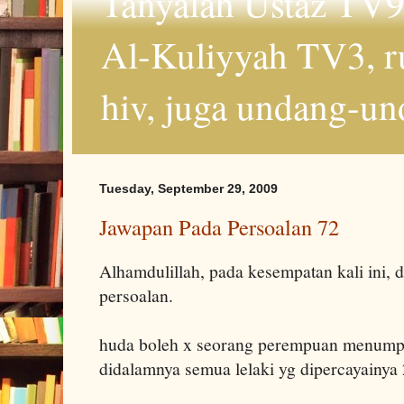
Tanyalah Ustaz TV9
Al-Kuliyyah TV3, r
hiv, juga undang-un
Tuesday, September 29, 2009
Jawapan Pada Persoalan 72
Alhamdulillah, pada kesempatan kali ini,
persoalan.
huda boleh x seorang perempuan menump
didalamnya semua lelaki yg dipercayainy