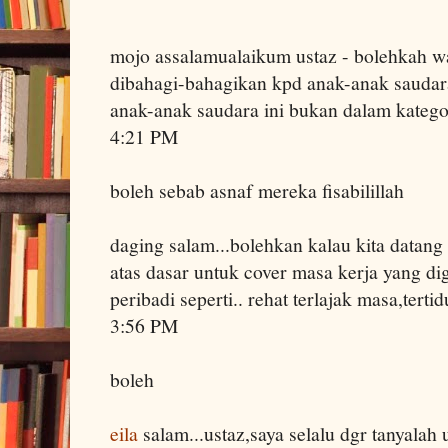
mojo assalamualaikum ustaz - bolehkah 
dibahagi-bahagikan kpd anak-anak saudara 
anak-anak saudara ini bukan dalam kateg
4:21 PM
boleh sebab asnaf mereka fisabilillah
daging salam...bolehkan kalau kita datang 
atas dasar untuk cover masa kerja yang d
peribadi seperti.. rehat terlajak masa,terti
3:56 PM
boleh
eila
salam...ustaz,saya selalu dgr tanyalah 