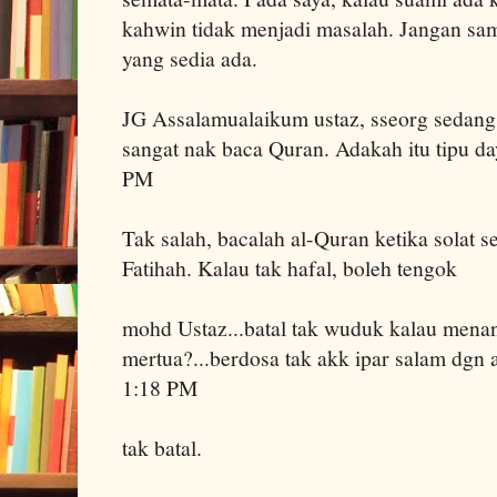
kahwin tidak menjadi masalah. Jangan sa
yang sedia ada.
JG Assalamualaikum ustaz, sseorg sedang s
sangat nak baca Quran. Adakah itu tipu d
PM
Tak salah, bacalah al-Quran ketika solat s
Fatihah. Kalau tak hafal, boleh tengok
mohd Ustaz...batal tak wuduk kalau mena
mertua?...berdosa tak akk ipar salam dgn a
1:18 PM
tak batal.