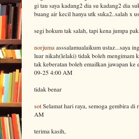
gi tau saya kadang2 dia su kadang2 dia su
buang air kecil hanya utk suka2..salah x
segi hokum tak salah, tapi kena jumpa pa
norjuma
asssalamualaikum ustaz...saya in
luar nikah(lelaki) tidak boleh mengimam 
tak keberatan boleh emailkan jawapan ke 
09-25 4:00 AM
tidak benar
sot
Selamat hari raya, semoga gembira di 
AM
terima kasih,