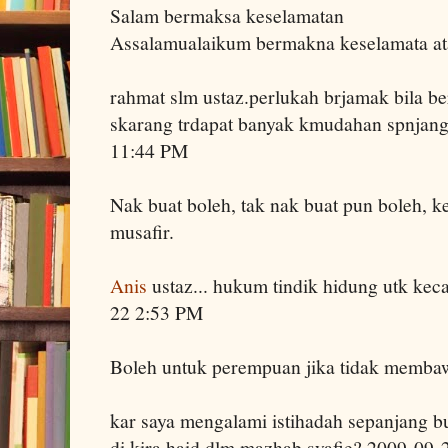
Salam bermaksa keselamatan
Assalamualaikum bermakna keselamata a
rahmat slm ustaz.perlukah brjamak bila b
skarang trdapat banyak kmudahan spnjang
11:44 PM
Nak buat boleh, tak nak buat pun boleh, 
musafir.
Anis
ustaz... hukum tindik hidung utk kec
22 2:53 PM
Boleh untuk perempuan jika tidak membaw
kar saya mengalami istihadah sepanjang bu
di kira haid dlm mazhab syafie? 2009-09