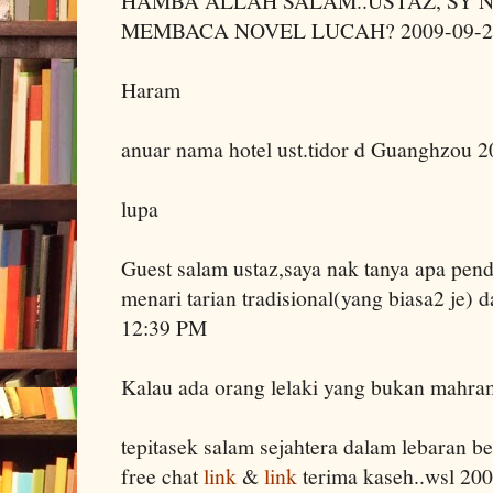
HAMBA ALLAH SALAM..USTAZ, SY
MEMBACA NOVEL LUCAH? 2009-09-23
Haram
anuar nama hotel ust.tidor d Guanghzou 
lupa
Guest salam ustaz,saya nak tanya apa pen
menari tarian tradisional(yang biasa2 je) 
12:39 PM
Kalau ada orang lelaki yang bukan mahr
tepitasek salam sejahtera dalam lebaran b
free chat
link
&
link
terima kaseh..wsl 20