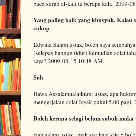
baca surah al-kafi tu berapa kali.. 2009-
Yang paling baik yang khusyuk. Kalau s
cukup
Edwina Salam ustaz, boleh saya sembahyan
(selepas bangun tidur) kemudian solat taha
saya? 2009-08-15 10:48 AM
Sah
Hawa Assalamualaikum, ustaz, apa hukum
mengerjakan solat Isyak pukul 5.00 pagi
Boleh kerana selagi belum subuh maka 
izah salam ustaz...mak sye kate kite x bo