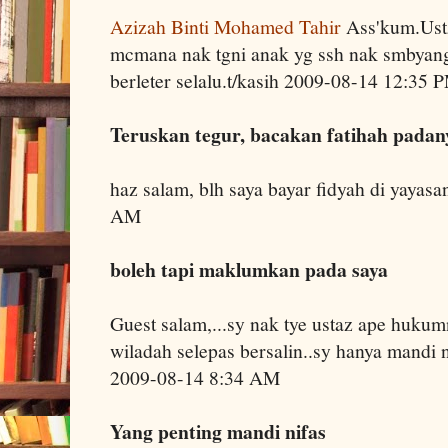
Azizah Binti Mohamed Tahir
Ass'kum.Ustz
mcmana nak tgni anak yg ssh nak smbyang
berleter selalu.t/kasih 2009-08-14 12:35 
Teruskan tegur, bacakan fatihah padan
haz salam, blh saya bayar fidyah di yayasa
AM
boleh tapi maklumkan pada saya
Guest salam,...sy nak tye ustaz ape hukum
wiladah selepas bersalin..sy hanya mandi n
2009-08-14 8:34 AM
Yang penting mandi nifas