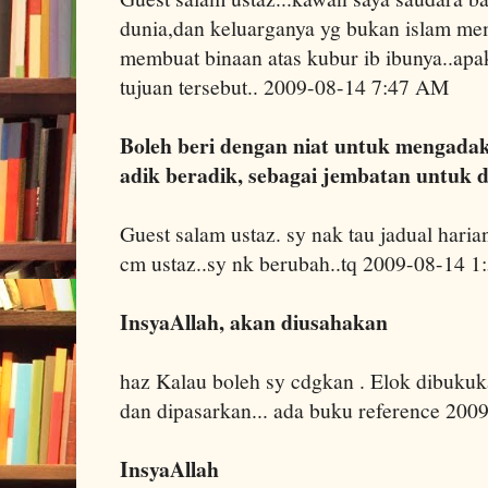
dunia,dan keluarganya yg bukan islam me
membuat binaan atas kubur ib ibunya..apak
tujuan tersebut.. 2009-08-14 7:47 AM
Boleh beri dengan niat untuk mengada
adik beradik, sebagai jembatan untuk
Guest salam ustaz. sy nak tau jadual haria
cm ustaz..sy nk berubah..tq 2009-08-14 
InsyaAllah, akan diusahakan
haz Kalau boleh sy cdgkan . Elok dibuku
dan dipasarkan... ada buku reference 20
InsyaAllah