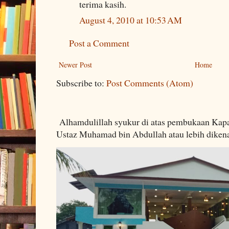
terima kasih.
August 4, 2010 at 10:53 AM
Post a Comment
Newer Post
Home
Subscribe to:
Post Comments (Atom)
Alhamdulillah syukur di atas pembukaan Kapa
Ustaz Muhamad bin Abdullah atau lebih dikenal