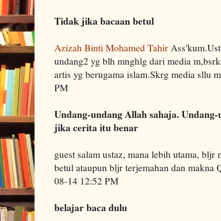
Tidak jika bacaan betul
Azizah Binti Mohamed Tahir
Ass'kum.Ustz
undang2 yg blh mnghlg dari media m,bsrka
artis yg berugama islam.Skrg media sllu 
PM
Undang-undang Allah sahaja. Undang-u
jika cerita itu benar
guest salam ustaz, mana lebih utama, bljr
betul ataupun bljr terjemahan dan makna 
08-14 12:52 PM
belajar baca dulu