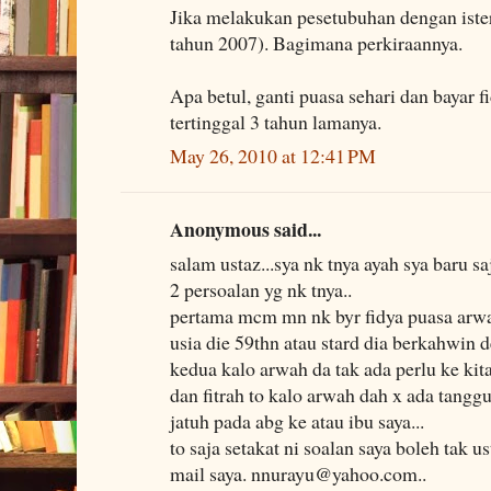
Jika melakukan pesetubuhan dengan ister
tahun 2007). Bagimana perkiraannya.
Apa betul, ganti puasa sehari dan bayar f
tertinggal 3 tahun lamanya.
May 26, 2010 at 12:41 PM
Anonymous said...
salam ustaz...sya nk tnya ayah sya baru s
2 persoalan yg nk tnya..
pertama mcm mn nk byr fidya puasa arwa
usia die 59thn atau stard dia berkahwin 
kedua kalo arwah da tak ada perlu ke kita
dan fitrah to kalo arwah dah x ada tangg
jatuh pada abg ke atau ibu saya...
to saja setakat ni soalan saya boleh tak u
mail saya. nnurayu@yahoo.com..