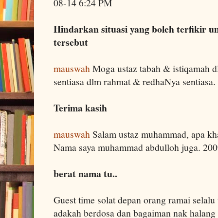
08-14 6:24 PM
Hindarkan situasi yang boleh terfikir 
tersebut
mauswah
Moga ustaz tabah & istiqamah 
sentiasa dlm rahmat & redhaNya sentiasa
Terima kasih
mauswah
Salam ustaz muhammad, apa kha
Nama saya muhammad abdulloh juga. 200
berat nama tu..
Guest time solat depan orang ramai selalu t
adakah berdosa dan bagaiman nak halang 