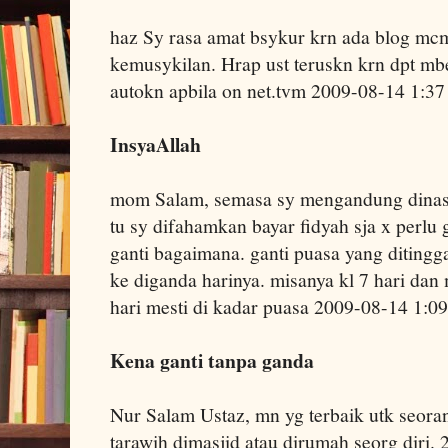
haz Sy rasa amat bsykur krn ada blog mc
kemusykilan. Hrap ust teruskn krn dpt mbe
autokn apbila on net.tvm 2009-08-14 1:3
InsyaAllah
mom Salam, semasa sy mengandung dinasi
tu sy difahamkan bayar fidyah sja x perlu
ganti bagaimana. ganti puasa yang ditingg
ke diganda harinya. misanya kl 7 hari dan
hari mesti di kadar puasa 2009-08-14 1:
Kena ganti tanpa ganda
Nur Salam Ustaz, mn yg terbaik utk seorang
tarawih dimasjid atau dirumah seorg diri