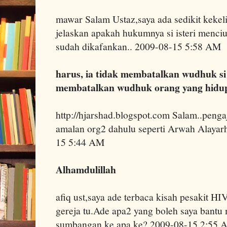
mawar Salam Ustaz,saya ada sedikit kekel
jelaskan apakah hukumnya si isteri menci
sudah dikafankan.. 2009-08-15 5:58 AM
harus, ia tidak membatalkan wudhuk si 
membatalkan wudhuk orang yang hidu
http://hjarshad.blogspot.com Salam..penga
amalan org2 dahulu seperti Arwah Alayarh
15 5:44 AM
Alhamdulillah
afiq ust,saya ade terbaca kisah pesakit H
gereja tu.Ade apa2 yang boleh saya bant
sumbangan ke apa ke? 2009-08-15 2:55 