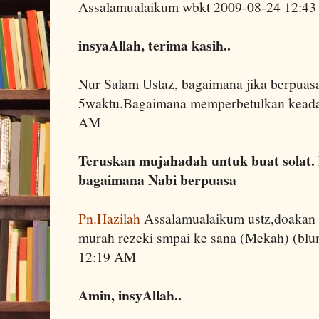
Assalamualaikum wbkt 2009-08-24 12:4
insyaAllah, terima kasih..
Nur Salam Ustaz, bagaimana jika berpuasa 
5waktu.Bagaimana memperbetulkan keadaa
AM
Teruskan mujahadah untuk buat solat. B
bagaimana Nabi berpuasa
Pn.Hazilah
Assalamualaikum ustz,doakan 
murah rezeki smpai ke sana (Mekah) (bl
12:19 AM
Amin, insyAllah..