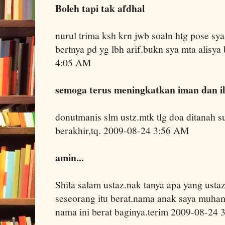
Boleh tapi tak afdhal
nurul trima ksh krn jwb soaln htg pose sya.
bertnya pd yg lbh arif.bukn sya mta alisya
4:05 AM
semoga terus meningkatkan iman dan i
donutmanis slm ustz.mtk tlg doa ditanah 
berakhir,tq. 2009-08-24 3:56 AM
amin...
Shila salam ustaz.nak tanya apa yang us
seseorang itu berat.nama anak saya muh
nama ini berat baginya.terim 2009-08-24