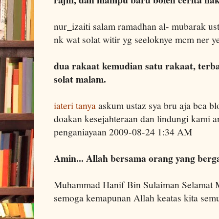
nur_izaiti salam ramadhan al- mubarak ust
nk wat solat witir yg seeloknye mcm ner 
dua rakaat kemudian satu rakaat, terbai
solat malam.
iateri tanya
askum ustaz sya bru aja bca bl
doakan kesejahteraan dan lindungi kami a
penganiayaan 2009-08-24 1:34 AM
Amin... Allah bersama orang yang ber
Muhammad Hanif Bin Sulaiman Selamat
semoga kemapunan Allah keatas kita se