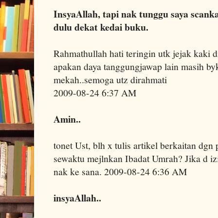
InsyaAllah, tapi nak tunggu saya scank
dulu dekat kedai buku.
Rahmathullah hati teringin utk jejak kaki d
apakan daya tanggungjawap lain masih byk
mekah..semoga utz dirahmati
2009-08-24 6:37 AM
Amin..
tonet Ust, blh x tulis artikel berkaitan dg
sewaktu mejlnkan Ibadat Umrah? Jika d izi
nak ke sana. 2009-08-24 6:36 AM
insyaAllah..