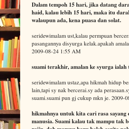
Dalam tempoh 15 hari, jika datang dar
haid, kalau lebih 15 hari, maka itu dar
walaupun ada, kena puasa dan solat.
seridewimalam ust,kalau permpuan bercera
pasangannya disyurga kelak.apakah amal
2009-08-24 1:55 AM
suami terakhir, amalan ke syurga ialah 
seridewimalam ustaz,apa hikmah hidup b
lain,tapi sy nak bercerai.sy ada perasaan.
suami.suami pun gj cukup mkn je. 2009-
hikmahnya untuk kita cari rasa sayang 
manusia. Suami kalau tak mampu tak bol
rajin, dah mampu baru boleh cerita nak