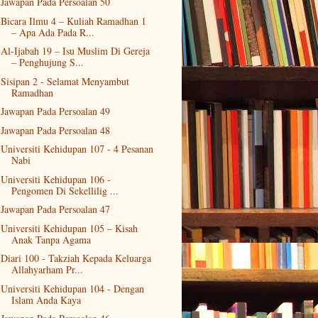
Jawapan Pada Persoalan 50
Bicara Ilmu 4 – Kuliah Ramadhan 1
– Apa Ada Pada R...
Al-Ijabah 19 – Isu Muslim Di Gereja
– Penghujung S...
Sisipan 2 - Selamat Menyambut
Ramadhan
Jawapan Pada Persoalan 49
Jawapan Pada Persoalan 48
Universiti Kehidupan 107 - 4 Pesanan
Nabi
Universiti Kehidupan 106 -
Pengomen Di Sekellilig ...
Jawapan Pada Persoalan 47
Universiti Kehidupan 105 – Kisah
Anak Tanpa Agama
Diari 100 - Takziah Kepada Keluarga
Allahyarham Pr...
Universiti Kehidupan 104 - Dengan
Islam Anda Kaya