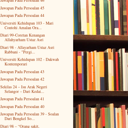
Jawapan Pada Persoalan 46
Jawapan Pada Persoalan 45
Jawapan Pada Persoalan 44
Universiti Kehidupan 103 - Mari
Contohi Amalan Ora...
Diari 99-Coretan Kenangan
Allahyarham Ustaz Asri
Diari 98 - Allayarham Ustaz Asri
Rabbani - "Pergi...
Universiti Kehidupan 102 - Dakwah
Kontemporari
Jawapan Pada Persoalan 43
Jawapan Pada Persoalan 42
Sekilas 24 – Isu Arak Negeri
Selangor – Dari Kedai...
Jawapan Pada Persoalan 41
Jawapan Pada Persoalan 40
Jawapan Pada Persoalan 39 - Soalan
Dari Bengkel So...
Diari 98 – “Orang sakit,