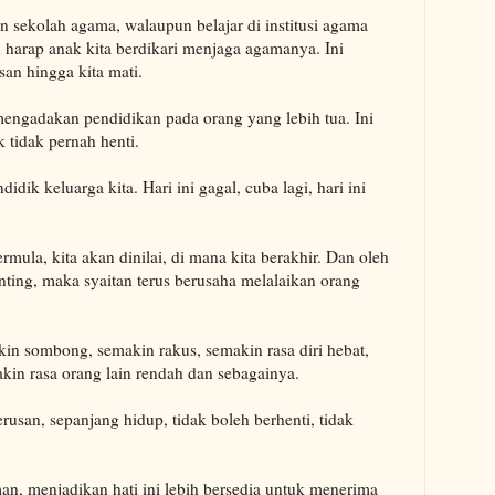
 sekolah agama, walaupun belajar di institusi agama
h harap anak kita berdikari menjaga agamanya. Ini
san hingga kita mati.
mengadakan pendidikan pada orang yang lebih tua. Ini
 tidak pernah henti.
didik keluarga kita. Hari ini gagal, cuba lagi, hari ini
ermula, kita akan dinilai, di mana kita berakhir. Dan oleh
enting, maka syaitan terus berusaha melalaikan orang
akin sombong, semakin rakus, semakin rasa diri hebat,
akin rasa orang lain rendah dan sebagainya.
rusan, sepanjang hidup, tidak boleh berhenti, tidak
, menjadikan hati ini lebih bersedia untuk menerima