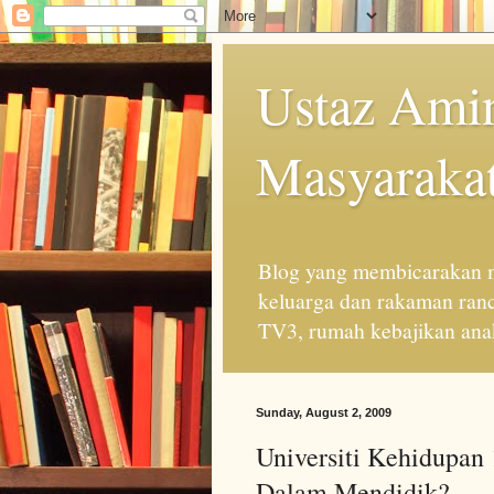
Ustaz Amin
Masyarakat
Blog yang membicarakan m
keluarga dan rakaman ran
TV3, rumah kebajikan anak
Sunday, August 2, 2009
Universiti Kehidupan
Dalam Mendidik?