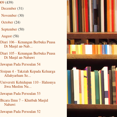
009
(439)
December
(31)
►
November
(30)
►
October
(24)
►
September
(50)
►
August
(58)
▼
Diari 106 - Kenangan Berbuka Puasa
Di Masjd an-Nab...
Diari 105 - Kenangan Berbuka Puasa
Di Masjd an-Nabawi
Jawapan Pada Persoalan 54
Sisipan 4 - Takziah Kepada Keluarga
Allahyarham Se...
Universiti Kehidupan 110 - Halusnya
Jiwa Muslim Nu...
Jawapan Pada Persoalan 53
Bicara Ilmu 7 – Khutbah Masjid
Nabawi
Jawapan Pada Persoalan 52