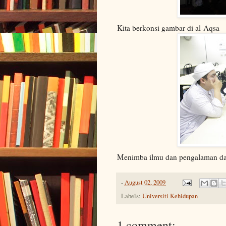
Kita berkonsi gambar di al-Aqsa
Menimba ilmu dan pengalaman da
-
August 02, 2009
Labels:
Universiti Kehidupan
1 comment: