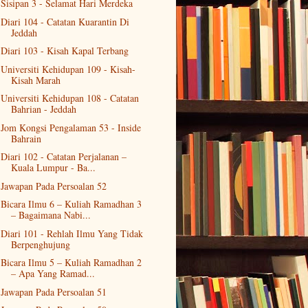
Sisipan 3 - Selamat Hari Merdeka
Diari 104 - Catatan Kuarantin Di
Jeddah
Diari 103 - Kisah Kapal Terbang
Universiti Kehidupan 109 - Kisah-
Kisah Marah
Universiti Kehidupan 108 - Catatan
Bahrian - Jeddah
Jom Kongsi Pengalaman 53 - Inside
Bahrain
Diari 102 - Catatan Perjalanan –
Kuala Lumpur - Ba...
Jawapan Pada Persoalan 52
Bicara Ilmu 6 – Kuliah Ramadhan 3
– Bagaimana Nabi...
Diari 101 - Rehlah Ilmu Yang Tidak
Berpenghujung
Bicara Ilmu 5 – Kuliah Ramadhan 2
– Apa Yang Ramad...
Jawapan Pada Persoalan 51