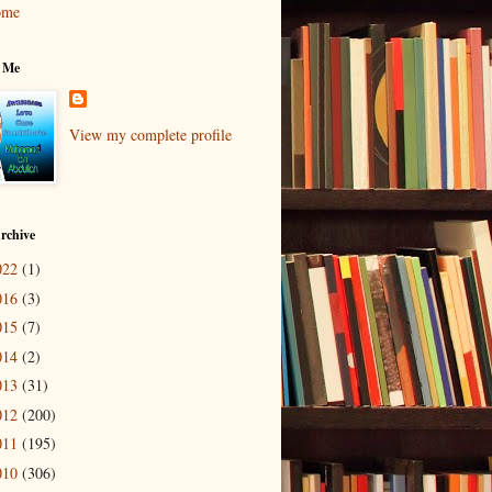
ome
 Me
View my complete profile
rchive
022
(1)
016
(3)
015
(7)
014
(2)
013
(31)
012
(200)
011
(195)
010
(306)