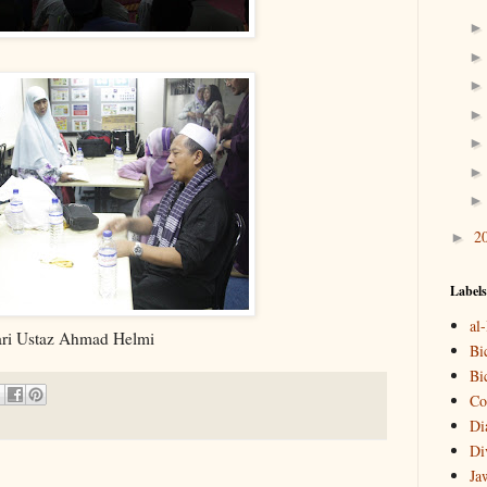
2
►
Labels
al
ri Ustaz Ahmad Helmi
Bi
Bi
Co
Di
Di
Ja