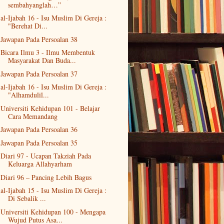
sembahyanglah…”
al-Ijabah 16 - Isu Muslim Di Gereja :
"Berehat Di...
Jawapan Pada Persoalan 38
Bicara Ilmu 3 - Ilmu Membentuk
Masyarakat Dan Buda...
Jawapan Pada Persoalan 37
al-Ijabah 16 - Isu Muslim Di Gereja :
"Alhamdulil...
Universiti Kehidupan 101 - Belajar
Cara Memandang
Jawapan Pada Persoalan 36
Jawapan Pada Persoalan 35
Diari 97 - Ucapan Takziah Pada
Keluarga Allahyarham
Diari 96 – Pancing Lebih Bagus
al-Ijabah 15 - Isu Muslim Di Gereja :
Di Sebalik ...
Universiti Kehidupan 100 - Mengapa
Wujud Putus Asa...