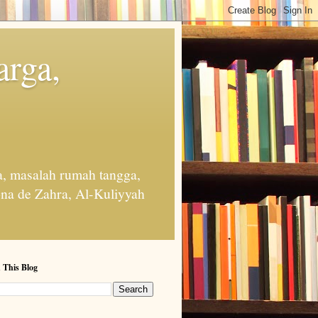
arga,
, masalah rumah tangga,
na de Zahra, Al-Kuliyyah
 This Blog