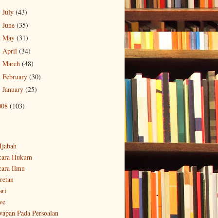
July
(43)
►
June
(35)
►
May
(31)
►
April
(34)
►
March
(48)
►
February
(30)
►
January
(25)
►
008
(103)
-Ijabah
cara Hukum
cara Ilmu
retan
ari
ve
wapan Pada Persoalan