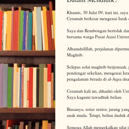
Khamis, 30 Julai 09, hari ini, sa
Ceramah berkisar mengenai Israk 
Saya dan Rombongan bertolak dari
bersama warga Pusat Asasi Univer
Alhamdulillah, perjalanan diperm
Maghrib.
Selepas solat maghrib berjemaah,
pendengar sekelian, mengenai Isr
pengalaman berada di al-Aqsa dua
Ceramah kali ini, dihadiri oleh 
Saya kagumi tawadhuk beliau.
Biasanya, ustaz senior, jarang ya
anak muda. Tetapi, beliau duduk d
Semoga Allah mengekalkan sifat i