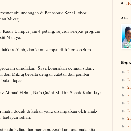
H
ya memenuhi undangan di Panasonic Senai Johor.
About
dan Mikraj.
 Kuala Lumpur jam 4 petang, sejurus selepas program
siti Malaya.
udahkan Allah, dan kami sampai di Johor sebelum
Blog A
 program dimulakan. Saya kongsikan dengan sidang
2
►
ak dan Mikraj beserta dengan catatan dan gambar
2
 bulan lepas.
►
2
►
Ustaz Ahmad Helmi, Naib Qadhi Mukim Senai/ Kulai Jaya.
2
►
2
►
2
ng mahu duduk di kuliah yang disampaikan oleh anak-
►
i hadapan sekali.
2
►
2
►
ni pada beliau dan menganugerahkan juga pada kita