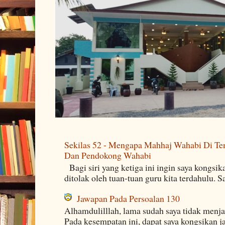
Sekilas 52 - Mengapa Mahhaj Wahabi Di Ten
Dan Pendokong Wahabi
Bagi siri yang ketiga ini ingin saya kongsi
ditolak oleh tuan-tuan guru kita terdahulu. 
Jawapan Pada Persoalan 130
Alhamdulilllah, lama sudah saya tidak menj
Pada kesempatan ini, dapat saya kongsikan j