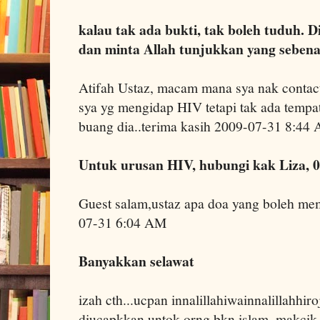
kalau tak ada bukti, tak boleh tuduh. 
dan minta Allah tunjukkan yang sebena
Atifah Ustaz, macam mana sya nak contact
sya yg mengidap HIV tetapi tak ada tempat
buang dia..terima kasih 2009-07-31 8:44
Untuk urusan HIV, hubungi kak Liza, 
Guest salam,ustaz apa doa yang boleh me
07-31 6:04 AM
Banyakkan selawat
izah cth...ucpan innalillahiwainnalillahhiro
diucapkkan untok orng bkn islam..makcik s