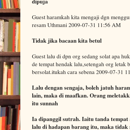
dipuja
Guest haramkah kita mengaji dgn menggu
resam Uthmani 2009-07-31 11:56 AM
Tidak jika bacaan kita betul
Guest lalu di dpn org sedang solat apa h
de tempat hendak lalu,setengah org letak 
bersolat.itukah cara sebena 2009-07-31 
Lalu dengan sengaja, boleh jatuh haram
lain, maka di maafkan. Orang meletakk
itu sunnah
Ia dipanggil sutrah. Iaitu tanda tempa
lalu di hadapan barang itu, maka tida