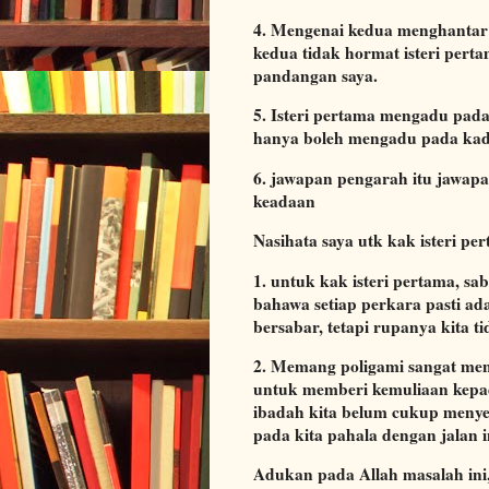
4. Mengenai kedua menghantar 
kedua tidak hormat isteri pert
pandangan saya.
5. Isteri pertama mengadu pada
hanya boleh mengadu pada kadi
6. jawapan pengarah itu jawap
keadaan
Nasihata saya utk kak isteri pe
1. untuk kak isteri pertama, s
bahawa setiap perkara pasti ada
bersabar, tetapi rupanya kita t
2. Memang poligami sangat men
untuk memberi kemuliaan kepada
ibadah kita belum cukup menye
pada kita pahala dengan jalan i
Adukan pada Allah masalah ini,