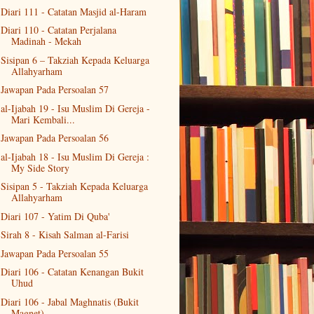
Diari 111 - Catatan Masjid al-Haram
Diari 110 - Catatan Perjalana
Madinah - Mekah
Sisipan 6 – Takziah Kepada Keluarga
Allahyarham
Jawapan Pada Persoalan 57
al-Ijabah 19 - Isu Muslim Di Gereja -
Mari Kembali...
Jawapan Pada Persoalan 56
al-Ijabah 18 - Isu Muslim Di Gereja :
My Side Story
Sisipan 5 - Takziah Kepada Keluarga
Allahyarham
Diari 107 - Yatim Di Quba'
Sirah 8 - Kisah Salman al-Farisi
Jawapan Pada Persoalan 55
Diari 106 - Catatan Kenangan Bukit
Uhud
Diari 106 - Jabal Maghnatis (Bukit
Magnet)