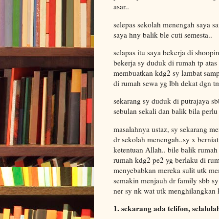
asar..
selepas sekolah menengah saya sam
saya hny balik ble cuti semesta..
selapas itu saya bekerja di shoop
bekerja sy duduk di rumah tp ata
membuatkan kdg2 sy lambat sampai 
di rumah sewa yg lbh dekat dgn tm
sekarang sy duduk di putrajaya sb
sebulan sekali dan balik bila perlu
masalahnya ustaz, sy sekarang me
dr sekolah menengah..sy x bernia
ketentuan Allah.. bile balik ruma
rumah kdg2 pe2 yg berlaku di rum
menyebabkan mereka sulit utk me
semakin menjauh dr family sbb sy 
ner sy nk wat utk menghilangkan k
1. sekarang ada telifon, selal