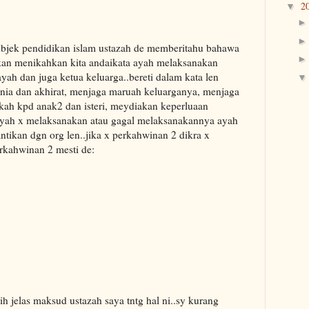
2
▼
bjek pendidikan islam ustazah de memberitahu bahawa
akan menikahkan kita andaikata ayah melaksanakan
ah dan juga ketua keluarga..bereti dalam kata len
ia dan akhirat, menjaga maruah keluarganya, menjaga
ah kpd anak2 dan isteri, meydiakan keperluaan
 ayah x melaksanakan atau gagal melaksanakannya ayah
ntikan dgn org len..jika x perkahwinan 2 dikra x
rkahwinan 2 mesti de:
bih jelas maksud ustazah saya tntg hal ni..sy kurang