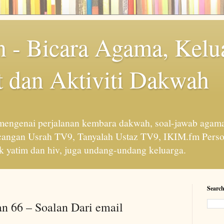
 - Bicara Agama, Kelu
 dan Aktiviti Dakwah
engenai perjalanan kembara dakwah, soal-jawab agama
cangan Usrah TV9, Tanyalah Ustaz TV9, IKIM.fm Perso
 yatim dan hiv, juga undang-undang keluarga.
Search
n 66 – Soalan Dari email