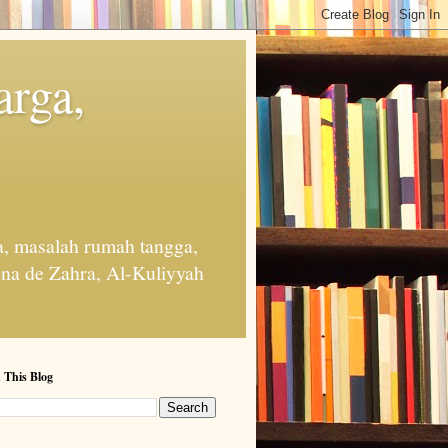
arga,
, masalah rumah tangga,
na de Zahra, Al-Kuliyyah
 This Blog