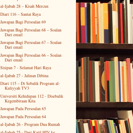
al-Ijabah 28 – Kisah Mercun
Diari 116 – Santai Raya
Jawapan Bagi Persoalan 69
Jawapan Bagi Persoalan 68 – Soalan
Dari email
Jawapan Bagi Persoalan 67 – Soalan
Dari email
Jawapan Bagi Persoalan 66 – Soalan
Dari email
Sisipan 7 - Selamat Hari Raya
al-Ijabah 27 - Jalinan Dibina
Diari 115 – Di Sebalik Program al-
Kuliyyah TV3
Universiti Kehidupan 112 - Disebalik
Kegembiraan Kita
Jawapan Pada Persoalan 65
Jawapan Pada Persoalan 64
al-Ijabah 26 - Program Dua Rumah
al-Ijabah 25 - Dari Katil HIV ke