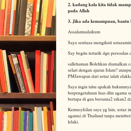
2. kadang kala kita tidak ma
pada Allah
3. Jika ada kemampuan, bantu 
Assalamualaikum
Saya sentiasa mengikuti ustazami
Say begitu tertarik dgn persoalan 
sallehaman Bolehkan diamalkan c
selari dengan ajaran Islam? atau
PMJawapan dari ustaz ialah elakk
Saya ingin tahu apakah hukumnya.
berpengetahuan luas dlm agama se
bertapa di gua bersama2 rakan2 da
Kemusykilan saya yg lain, ustaz i
agama) di Thailand tanpa memberi
lelaki.