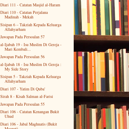
Diari 111 - Catatan Masjid al-Haram
Diari 110 - Catatan Perjalana
Madinah - Mekah
Sisipan 6 – Takziah Kepada Keluarga
Allahyarham
Jawapan Pada Persoalan 57
al-Ijabah 19 - Isu Muslim Di Gereja -
Mari Kembali...
Jawapan Pada Persoalan 56
al-Ijabah 18 - Isu Muslim Di Gereja :
My Side Story
Sisipan 5 - Takziah Kepada Keluarga
Allahyarham
Diari 107 - Yatim Di Quba'
Sirah 8 - Kisah Salman al-Farisi
Jawapan Pada Persoalan 55
Diari 106 - Catatan Kenangan Bukit
Uhud
Diari 106 - Jabal Maghnatis (Bukit
Magnet)