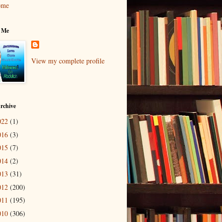
ome
 Me
View my complete profile
rchive
022
(1)
016
(3)
015
(7)
014
(2)
013
(31)
012
(200)
011
(195)
010
(306)