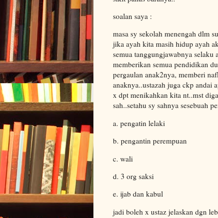
soalan saya :
masa sy sekolah menengah dlm su
jika ayah kita masih hidup ayah 
semua tanggungjawabnya selaku ay
memberikan semua pendidikan dun
pergaulan anak2nya, memberi nafk
anaknya..ustazah juga ckp andai
x dpt menikahkan kita nt..mst diga
sah..setahu sy sahnya sesebuah pe
a. pengatin lelaki
b. pengantin perempuan
c. wali
d. 3 org saksi
e. ijab dan kabul
jadi boleh x ustaz jelaskan dgn le