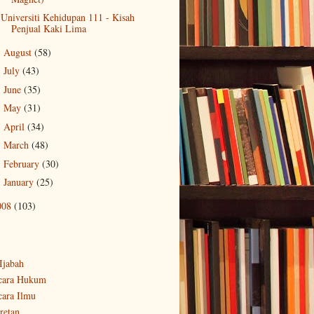
Universiti Kehidupan 111 - Kisah
Penjual Kaki Lima
August
(58)
►
July
(43)
►
June
(35)
►
May
(31)
►
April
(34)
►
March
(48)
►
February
(30)
►
January
(25)
►
008
(103)
-Ijabah
cara Hukum
cara Ilmu
retan