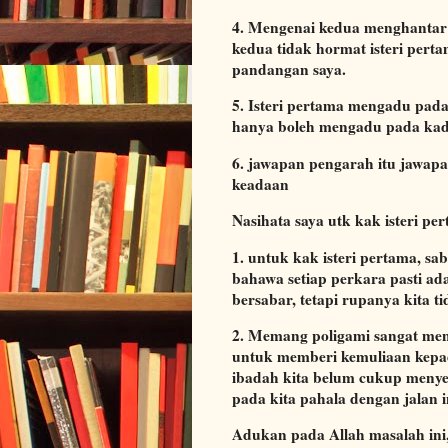
4. Mengenai kedua menghantar 
kedua tidak hormat isteri pert
pandangan saya.
5. Isteri pertama mengadu pada
hanya boleh mengadu pada kadi
6. jawapan pengarah itu jawap
keadaan
Nasihata saya utk kak isteri pe
1. untuk kak isteri pertama, s
bahawa setiap perkara pasti ada
bersabar, tetapi rupanya kita t
2. Memang poligami sangat men
untuk memberi kemuliaan kepada
ibadah kita belum cukup menye
pada kita pahala dengan jalan i
Adukan pada Allah masalah ini,