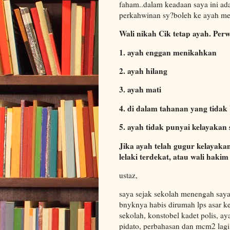
faham..dalam keadaan saya ini ad
perkahwinan sy?boleh ke ayah m
Wali nikah Cik tetap ayah. Perw
1. ayah enggan menikahkan
2. ayah hilang
3. ayah mati
4. di dalam tahanan yang tidak
5. ayah tidak punyai kelayakan 
Jika ayah telah gugur kelayak
lelaki terdekat, atau wali ha
ustaz,
saya sejak sekolah menengah saya
bnyknya habis dirumah lps asar k
sekolah, konstobel kadet polis, aya
pidato, perbahasan dan mcm2 lagi