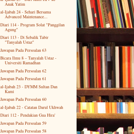
Anak Yatim
al-Ijabah 24 - Sehari Bersama
Advanced Maintenance...
Diari 114 - Program Solat "Panggilan
Agung"
Diari 113 - Di Sebalik Tabir
"Tanyalah Ustaz"
Jawapan Pada Persoalan 63
Bicara Ilmu 8 – Tanyalah Ustaz -
Universiti Ramadhan
Jawapan Pada Persoalan 62
Jawapan Pada Persoalan 61
al-Ijabah 23 - DYMM Sultan Dan
Kami
Jawapan Pada Persoalan 60
al-Ijabah 22 - Catatan Darul Ukhwah
Diari 112 - Pendakian Gua Hira'
Jawapan Pada Persoalan 59
Jawapan Pada Persoalan 58