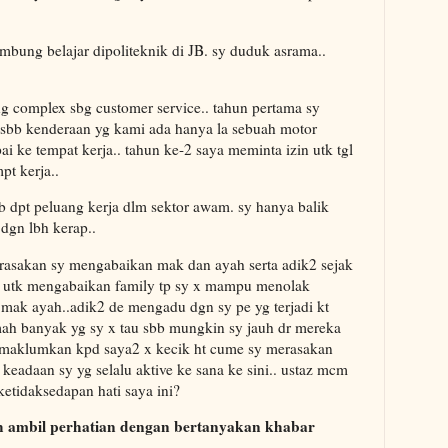
bung belajar dipoliteknik di JB. sy duduk asrama..
ing complex sbg customer service.. tahun pertama sy
s sbb kenderaan yg kami ada hanya la sebuah motor
ke tempat kerja.. tahun ke-2 saya meminta izin utk tgl
pt kerja..
b dpt peluang kerja dlm sektor awam. sy hanya balik
 dgn lbh kerap..
rasakan sy mengabaikan mak dan ayah serta adik2 sejak
t utk mengabaikan family tp sy x mampu menolak
h mak ayah..adik2 de mengadu dgn sy pe yg terjadi kt
ah banyak yg sy x tau sbb mungkin sy jauh dr mereka
maklumkan kpd saya2 x kecik ht cume sy merasakan
keadaan sy yg selalu aktive ke sana ke sini.. ustaz mcm
etidaksedapan hati saya ini?
ulah ambil perhatian dengan bertanyakan khabar