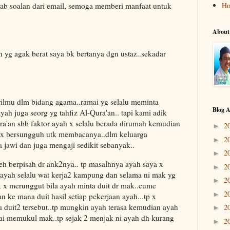
ab soalan dari email, semoga memberi manfaat untuk
H
About
 yg agak berat saya bk bertanya dgn ustaz..sekadar
ilmu dlm bidang agama..ramai yg selalu meminta
Blog A
yah juga seorg yg tahfiz Al-Qura'an.. tapi kami adik
a'an sbb faktor ayah x selalu berada dirumah kemudian
2
►
 x bersungguh utk membacanya..dlm keluarga
2
►
 jawi dan juga mengaji sedikit sebanyak..
2
►
h berpisah dr ank2nya.. tp masalhnya ayah saya x
2
►
 ayah selalu wat kerja2 kampung dan selama ni mak yg
2
►
 x merunggut bila ayah minta duit dr mak..cume
2
►
 ke mana duit hasil setiap pekerjaan ayah...tp x
 duit2 tersebut..tp mungkin ayah terasa kemudian ayah
2
►
ai memukul mak..tp sejak 2 menjak ni ayah dh kurang
2
►