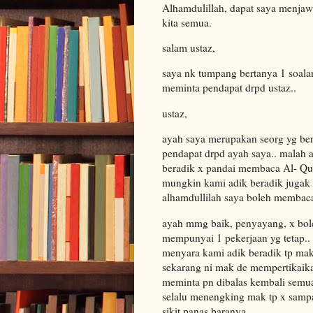
Alhamdulillah, dapat saya menjaw
kita semua.
salam ustaz,
saya nk tumpang bertanya 1 soalan
meminta pendapat drpd ustaz..
ustaz,
ayah saya merupakan seorg yg ber
pendapat drpd ayah saya.. malah a
beradik x pandai membaca Al- Qur
mungkin kami adik beradik jugak
alhamdullilah saya boleh membaca
ayah mmg baik, penyayang, x bole
mempunyai 1 pekerjaan yg tetap..
menyara kami adik beradik tp mak
sekarang ni mak de mempertikaikan
meminta pn dibalas kembali semua
selalu menengking mak tp x samp
sikit panas baranya..