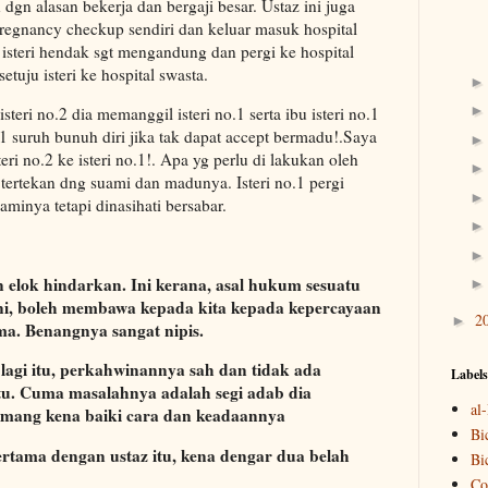
 dgn alasan bekerja dan bergaji besar. Ustaz ini juga
pregnancy checkup sendiri dan keluar masuk hospital
 isteri hendak sgt mengandung dan pergi ke hospital
etuju isteri ke hospital swasta.
teri no.2 dia memanggil isteri no.1 serta ibu isteri no.1
.1 suruh bunuh diri jika tak dapat accept bermadu!.Saya
eri no.2 ke isteri no.1!. Apa yg perlu di lakukan oleh
tu tertekan dng suami dan madunya. Isteri no.1 pergi
inya tetapi dinasihati bersabar.
n elok hindarkan. Ini kerana, asal hukum sesuatu
ini, boleh membawa kepada kita kepada kepercayaan
2
►
a. Benangnya sangat nipis.
lagi itu, perkahwinannya sah dan tidak ada
Labels
u. Cuma masalahnya adalah segi adab dia
al
emang kena baiki cara dan keadaannya
Bi
pertama dengan ustaz itu, kena dengar dua belah
Bi
Co