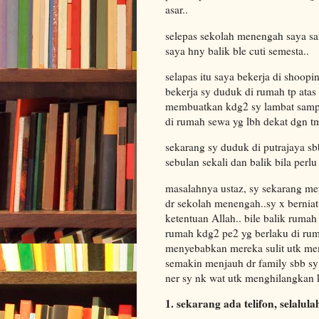
asar..
selepas sekolah menengah saya sam
saya hny balik ble cuti semesta..
selapas itu saya bekerja di shoop
bekerja sy duduk di rumah tp ata
membuatkan kdg2 sy lambat sampai 
di rumah sewa yg lbh dekat dgn tm
sekarang sy duduk di putrajaya sb
sebulan sekali dan balik bila perlu
masalahnya ustaz, sy sekarang me
dr sekolah menengah..sy x bernia
ketentuan Allah.. bile balik ruma
rumah kdg2 pe2 yg berlaku di rum
menyebabkan mereka sulit utk me
semakin menjauh dr family sbb sy 
ner sy nk wat utk menghilangkan k
1. sekarang ada telifon, selal