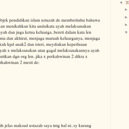
2
▼
bjek pendidikan islam ustazah de memberitahu bahawa
akan menikahkan kita andaikata ayah melaksanakan
ah dan juga ketua keluarga..bereti dalam kata len
ia dan akhirat, menjaga maruah keluarganya, menjaga
ah kpd anak2 dan isteri, meydiakan keperluaan
 ayah x melaksanakan atau gagal melaksanakannya ayah
ntikan dgn org len..jika x perkahwinan 2 dikra x
rkahwinan 2 mesti de:
bih jelas maksud ustazah saya tntg hal ni..sy kurang