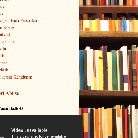
ari
ve
wapan Pada Persoalan
m Kongsi
tivasi
ngenalan
kilas
rah
sipan
rbiah
iversiti Kehidupan
rt Abuse
 Amin Hadis 45