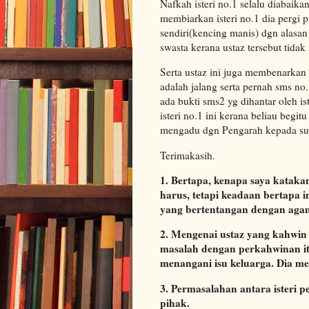
Nafkah isteri no.1 selalu diabaikan
membiarkan isteri no.1 dia pergi 
sendiri(kencing manis) dgn alasan
swasta kerana ustaz tersebut tidak s
Serta ustaz ini juga membenarkan is
adalah jalang serta pernah sms no
ada bukti sms2 yg dihantar oleh ist
isteri no.1 ini kerana beliau begi
mengadu dgn Pengarah kepada suam
Terimakasih.
1. Bertapa, kenapa saya kataka
harus, tetapi keadaan bertapa 
yang bertentangan dengan agam
2. Mengenai ustaz yang kahwin 
masalah dengan perkahwinan it
menangani isu keluarga. Dia m
3. Permasalahan antara isteri 
pihak.