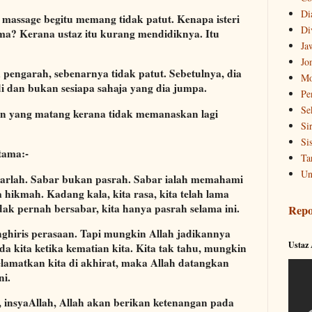
Di
massage begitu memang tidak patut. Kenapa isteri
Di
ama? Kerana ustaz itu kurang mendidiknya. Itu
Ja
Jo
 pengarah, sebenarnya tidak patut. Sebetulnya, dia
Mo
 dan bukan sesiapa sahaja yang dia jumpa.
Pe
Se
an yang matang kerana tidak memanaskan lagi
Si
Si
rtama:-
Ta
Un
abarlah. Sabar bukan pasrah. Sabar ialah memahami
 hikmah. Kadang kala, kita rasa, kita telah lama
idak pernah bersabar, kita hanya pasrah selama ini.
Repo
ghiris perasaan. Tapi mungkin Allah jadikannya
Ustaz
 kita ketika kematian kita. Kita tak tahu, mungkin
lamatkan kita di akhirat, maka Allah datangkan
ni.
 insyaAllah, Allah akan berikan ketenangan pada