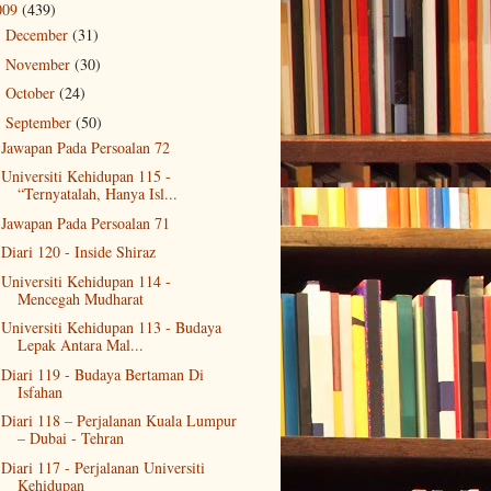
009
(439)
December
(31)
►
November
(30)
►
October
(24)
►
September
(50)
▼
Jawapan Pada Persoalan 72
Universiti Kehidupan 115 -
“Ternyatalah, Hanya Isl...
Jawapan Pada Persoalan 71
Diari 120 - Inside Shiraz
Universiti Kehidupan 114 -
Mencegah Mudharat
Universiti Kehidupan 113 - Budaya
Lepak Antara Mal...
Diari 119 - Budaya Bertaman Di
Isfahan
Diari 118 – Perjalanan Kuala Lumpur
– Dubai - Tehran
Diari 117 - Perjalanan Universiti
Kehidupan