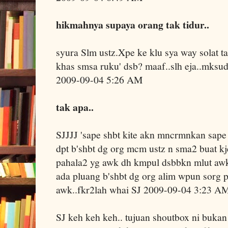
hikmahnya supaya orang tak tidur..
syura Slm ustz.Xpe ke klu sya way solat t
khas smsa ruku' dsb? maaf..slh eja..mksud s
2009-09-04 5:26 AM
tak apa..
SJJJJ 'sape shbt kite akn mncrmnkan sape 
dpt b'shbt dg org mcm ustz n sma2 buat kj
pahala2 yg awk dh kmpul dsbbkn mlut aw
ada pluang b'shbt dg org alim wpun sorg p
awk..fkr2lah whai SJ 2009-09-04 3:23 A
SJ keh keh keh.. tujuan shoutbox ni bukan 