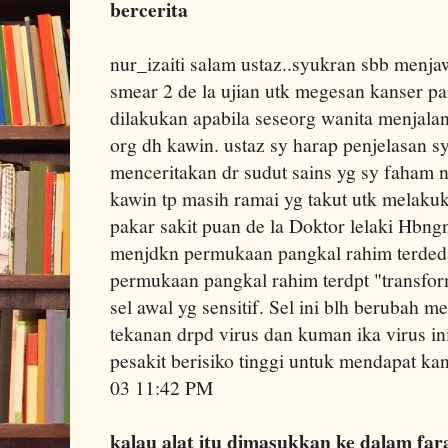
bercerita
nur_izaiti salam ustaz..syukran sbb menja
smear 2 de la ujian utk megesan kanser pa
dilakukan apabila seseorg wanita menjalan
org dh kawin. ustaz sy harap penjelasan sy
menceritakan dr sudut sains yg sy faham n
kawin tp masih ramai yg takut utk melaku
pakar sakit puan de la Doktor lelaki Hbng
menjdkn permukaan pangkal rahim terded
permukaan pangkal rahim terdpt "transform
sel awal yg sensitif. Sel ini blh berubah me
tekanan drpd virus dan kuman ika virus i
pesakit berisiko tinggi untuk mendapat k
03 11:42 PM
kalau alat itu dimasukkan ke dalam far