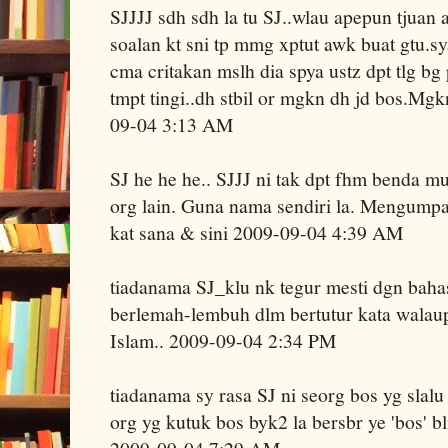
SJJJJ sdh sdh la tu SJ..wlau apepun tjuan
soalan kt sni tp mmg xptut awk buat gtu.sy
cma critakan mslh dia spya ustz dpt tlg b
tmpt tingi..dh stbil or mgkn dh jd bos.Mgk
09-04 3:13 AM
SJ he he he.. SJJJ ni tak dpt fhm benda 
org lain. Guna nama sendiri la. Mengumpat
kat sana & sini 2009-09-04 4:39 AM
tiadanama SJ_klu nk tegur mesti dgn bahas
berlemah-lembuh dlm bertutur kata wala
Islam.. 2009-09-04 2:34 PM
tiadanama sy rasa SJ ni seorg bos yg slalu 
org yg kutuk bos byk2 la bersbr ye 'bos' b