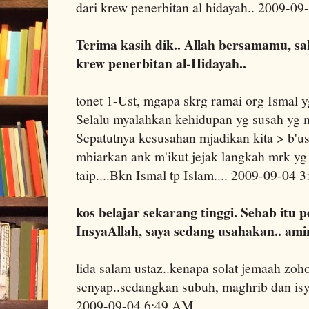
dari krew penerbitan al hidayah.. 2009-0
Terima kasih dik.. Allah bersamamu, s
krew penerbitan al-Hidayah..
tonet 1-Ust, mgapa skrg ramai org Ismal y
Selalu myalahkan kehidupan yg susah yg my
Sepatutnya kesusahan mjadikan kita > b'u
mbiarkan ank m'ikut jejak langkah mrk yg 
taip....Bkn Ismal tp Islam.... 2009-09-04
kos belajar sekarang tinggi. Sebab itu 
InsyaAllah, saya sedang usahakan.. amin
lida salam ustaz..kenapa solat jemaah zoh
senyap..sedangkan subuh, maghrib dan isy
2009-09-04 6:49 AM