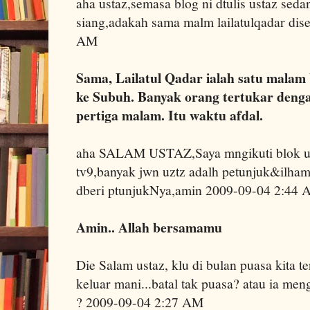
aha ustaz,semasa blog ni dtulis ustaz seda
siang,adakah sama malm lailatulqadar dis
AM
Sama, Lailatul Qadar ialah satu mala
ke Subuh. Banyak orang tertukar denga
pertiga malam. Itu waktu afdal.
aha SALAM USTAZ,Saya mngikuti blok ust
tv9,banyak jwn uztz adalh petunjuk&ilham
dberi ptunjukNya,amin 2009-09-04 2:44
Amin.. Allah bersamamu
Die Salam ustaz, klu di bulan puasa kita t
keluar mani...batal tak puasa? atau ia me
? 2009-09-04 2:27 AM