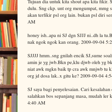
Tujuan dia untuk kita shout apa kita fikir.
dulu. Sng ckp. unt org mengumpat, mmg s
akan terfikir psl org lain. bukan psl diri s
AM
honey ish..apa ni SJ dgn SJJJ ni..dh la tu.
nak ngok ngok kan orang. 2009-09-04 5
SJJJJ hmm..sng gnilah encik SJ,sume soaln
amin je yg jwb.Bkn pe,klu djwb oleh yg bkn 
niat awk mgkn baik tp cra awk mnjwb tu 
org jd dosa lak..x gitu ke? 2009-09-04 4
SJ saya bagi penyelesaian. Cari kesalahan 
salahkan bos sepanjang masa, mudah ler k
4:40 AM