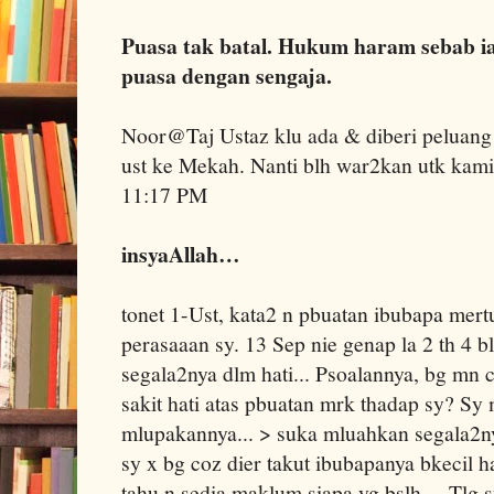
Puasa tak batal. Hukum haram sebab i
puasa dengan sengaja.
Noor@Taj Ustaz klu ada & diberi peluang
ust ke Mekah. Nanti blh war2kan utk kami 
11:17 PM
insyaAllah…
tonet 1-Ust, kata2 n pbuatan ibubapa mertu
perasaaan sy. 13 Sep nie genap la 2 th 4 
segala2nya dlm hati... Psoalannya, bg mn 
sakit hati atas pbuatan mrk thadap sy? Sy
mlupakannya... > suka mluahkan segala2ny
sy x bg coz dier takut ibubapanya bkecil h
tahu n sedia maklum siapa yg bslh.... Tlg s