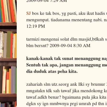
2009-09-04 7:29 AM
SJ
bos ke tak bos, yg pasti, aku ikut hadi
mengumpat. tiadanama menentang nabi. n
12:19 PM
tarmizi mengenai solat dlm masjid,btlkah s
blm bersnt? 2009-09-04 8:30 AM
kanak-kanak tak sunat menanggung naj
Sentuh tak apa, jangan menanggung m
dia duduk atas peha kita.
zahariah slm utz.seorg ank llki sy brumur 
mngatakn tdk sah tawaf jika mendokong k
tawaf.adkh benar? bgaimana pula jika ki
dgkn sy ign mmbwnya prgi umrah pd thn in