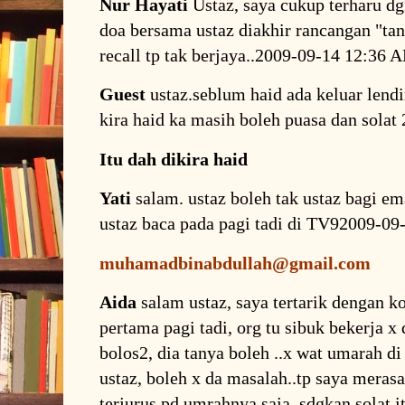
Nur Hayati
Ustaz, saya cukup terharu 
doa bersama ustaz diakhir rancangan "tan
recall tp tak berjaya..2009-09-14 12:36 
Guest
ustaz.seblum haid ada keluar lendi
kira haid ka masih boleh puasa dan sola
Itu dah dikira haid
Yati
salam. ustaz boleh tak ustaz bagi em
ustaz baca pada pagi tadi di TV92009-0
muhamadbinabdullah@gmail.com
Aida
salam ustaz, saya tertarik dengan 
pertama pagi tadi, org tu sibuk bekerja x
bolos2, dia tanya boleh ..x wat umarah d
ustaz, boleh x da masalah..tp saya meras
terjurus pd umrahnya saja, sdgkan solat i