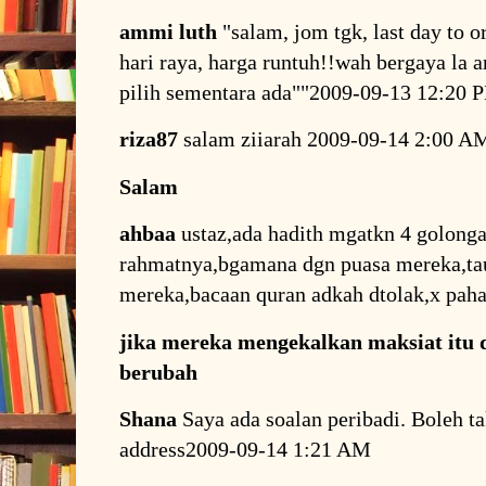
ammi luth
"salam, jom tgk, last day to o
hari raya, harga runtuh!!wah bergaya la an
pilih sementara ada""2009-09-13 12:20 
riza87
salam ziiarah 2009-09-14 2:00 A
Salam
ahbaa
ustaz,ada hadith mgatkn 4 golong
rahmatnya,bgamana dgn puasa mereka,tau
mereka,bacaan quran adkah dtolak,x pa
jika mereka mengekalkan maksiat itu d
berubah
Shana
Saya ada soalan peribadi. Boleh ta
address2009-09-14 1:21 AM