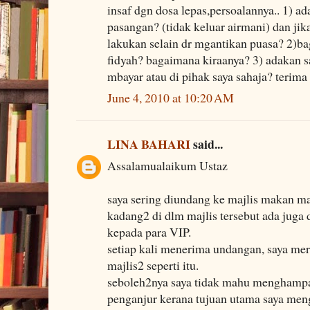
insaf dgn dosa lepas,persoalannya.. 1) ad
pasangan? (tidak keluar airmani) dan jik
lakukan selain dr mgantikan puasa? 2)b
fidyah? bagaimana kiraanya? 3) adakan s
mbayar atau di pihak saya sahaja? terima 
June 4, 2010 at 10:20 AM
LINA BAHARI
said...
Assalamualaikum Ustaz
saya sering diundang ke majlis makan m
kadang2 di dlm majlis tersebut ada jug
kepada para VIP.
setiap kali menerima undangan, saya me
majlis2 seperti itu.
seboleh2nya saya tidak mahu menghampa
penganjur kerana tujuan utama saya meng