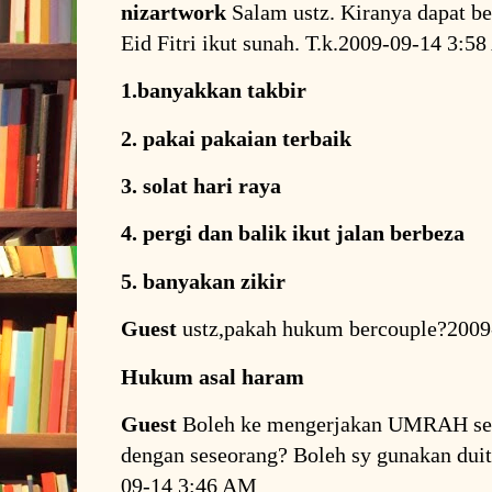
nizartwork
Salam ustz. Kiranya dapat b
Eid Fitri ikut sunah. T.k.2009-09-14 3:5
1.banyakkan takbir
2. pakai pakaian terbaik
3. solat hari raya
4. pergi dan balik ikut jalan berbeza
5. banyakan zikir
Guest
ustz,pakah hukum bercouple?200
Hukum asal haram
Guest
Boleh ke mengerjakan UMRAH seki
dengan seseorang? Boleh sy gunakan d
09-14 3:46 AM