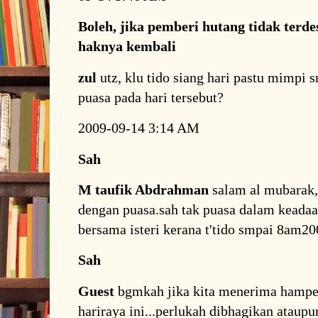
Boleh, jika pemberi hutang tidak ter
haknya kembali
zul
utz, klu tido siang hari pastu mimpi 
puasa pada hari tersebut?
2009-09-14 3:14 AM
Sah
M taufik Abdrahman
salam al mubarak,u
dengan puasa.sah tak puasa dalam keada
bersama isteri kerana t'tido smpai 8am
Sah
Guest
bgmkah jika kita menerima hampe
hariraya ini...perlukah dibhagikan ataupun