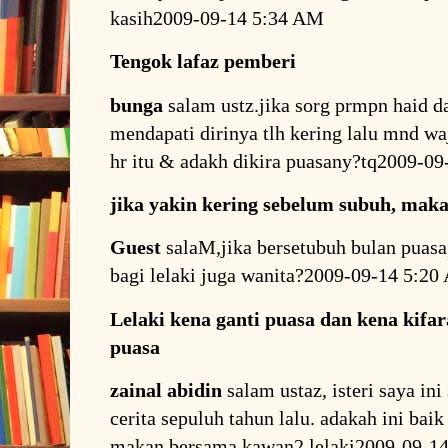
kasih2009-09-14 5:34 AM
Tengok lafaz pemberi
bunga
salam ustz.jika sorg prmpn haid 
mendapati dirinya tlh kering lalu mnd wa
hr itu & adakh dikira puasany?tq2009-0
jika yakin kering sebelum subuh, maka
Guest
salaM,jika bersetubuh bulan puasa
bagi lelaki juga wanita?2009-09-14 5:2
Lelaki kena ganti puasa dan kena kifa
puasa
zainal abidin
salam ustaz, isteri saya in
cerita sepuluh tahun lalu. adakah ini baik
makan bersama kawan2 lelaki2009-09-1