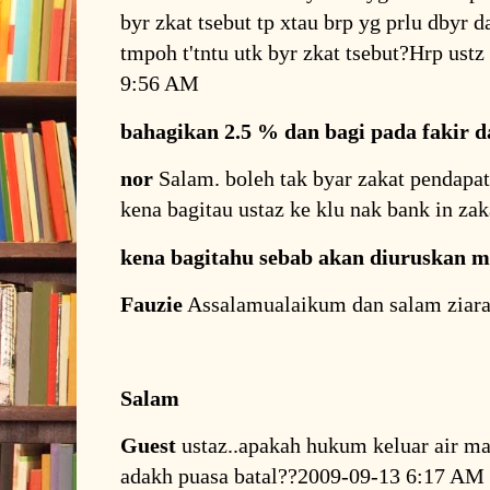
byr zkat tsebut tp xtau brp yg prlu dbyr d
tmpoh t'tntu utk byr zkat tsebut?Hrp ustz
9:56 AM
bahagikan 2.5 % dan bagi pada fakir d
nor
Salam. boleh tak byar zakat pendapata
kena bagitau ustaz ke klu nak bank in za
kena bagitahu sebab akan diuruskan me
Fauzie
Assalamualaikum dan salam ziar
Salam
Guest
ustaz..apakah hukum keluar air maz
adakh puasa batal??2009-09-13 6:17 AM