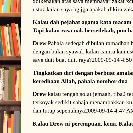
xdikenakan atas saya membayar zakat xc
ustaz.kalau saya bg jga apakah dikira z
Kalau dah pejabat agama kata macam 
Tapi kalau rasa nak bersedekah, pun b
Drew
Pahala sedeqah dibulan ramadhan 
dengan bulan syawal. kalau camtu kan ust
save duit buat duit raya?2009-09-14 4:5
Tingkatkan diri dengan berbuat amala
keredhaan Allah, pahala nombor dua
Drew
kalau tengah solat jemaah, tiba2 te
terkoyak sedikit sahaja menampakkan kuli
dan tutup sepenuhnya2009-09-14 4:47 A
Kalau Drew ni perempuan, kena. Kalau