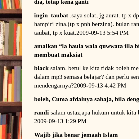
dia, tetap kena ganti
ingin_taubat
.saya solat, jg aurat. tp x d
hampiri zina.(tp x pnh berzina). bulan r
taubat, tp x kuat.2009-09-13 5:54 PM
amalkan “la haula wala quwwata illa bi
membuat maksiat
black
salam. betul ke kita tidak boleh 
dalam mp3 semasa belajar? dan perlu sen
mendengarnya?2009-09-13 4:42 PM
boleh, Cuma afdalnya sahaja, bila den
ramli
salam ustaz,apa hukum untuk kita 
2009-09-13 1:29 PM
Wajib jika benar jemaah Islam