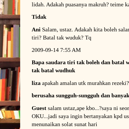
lidah. Adakah puasanya makruh? teime 
Tidak
Ani
Salam, ustaz. Adakah kita boleh sala
tiri? Batal tak wuduk? Tq
2009-09-14 7:55 AM
Bapa saudara tiri tak boleh dan batal 
tak batal wudhuk
liza
apakah amalan utk murahkan rezeki
berusaha sungguh-sungguh dan banya
Guest
salam ustaz,ape kbo...?saya ni seo
OKU...jadi saya ingin bertanyakan kpd us
menunaikan solat sunat hari