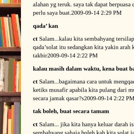
alahan yg teruk. saya tak dapat berpuasa
perlu saya buat.2009-09-14 2:29 PM
qada’ kan
ct
Salam...kalau kita sembahyang tersilap 
qada’solat itu sedangkan kita yakin arah 
takbir2009-09-14 2:22 PM
kalau masih dalam waktu, kena buat b
ct
Salam...bagaimana cara untuk mengqad
ketiks musafir apabila kita pulang dari m
secara jamak qasar?s2009-09-14 2:22 P
tak boleh, buat secara tamam
ct
Salam... jika kita hanya keluar darah i
sembahyang,sahaja,boleh kah kita solat 