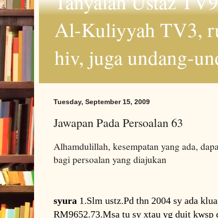
Tanyalah Ustaz TV9
Al-Kuliyyah TV3, r
hiv, juga undang-un
Tuesday, September 15, 2009
Jawapan Pada Persoalan 63
Alhamdulillah, kesempatan yang ada, dapa
bagi persoalan yang diajukan
syura
1.Slm ustz.Pd thn 2004 sy ada klu
RM9652.73.Msa tu sy xtau yg duit kwsp d