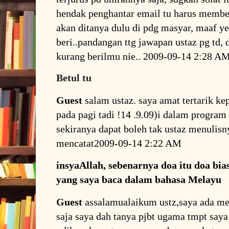
hendak penghantar email tu harus member
akan ditanya dulu di pdg masyar, maaf ye
beri..pandangan ttg jawapan ustaz pg td, d
kurang berilmu nie.. 2009-09-14 2:28 A
Betul tu
Guest
salam ustaz. saya amat tertarik ke
pada pagi tadi !14 .9.09)i dalam program 
sekiranya dapat boleh tak ustaz menulisny
mencatat2009-09-14 2:22 AM
insyaAllah, sebenarnya doa itu doa bi
yang saya baca dalam bahasa Melayu
Guest
assalamualaikum ustz,saya ada me
saja saya dah tanya pjbt ugama tmpt saya