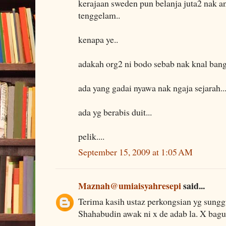
kerajaan sweden pun belanja juta2 nak a
tenggelam..
kenapa ye..
adakah org2 ni bodo sebab nak knal bang
ada yang gadai nyawa nak ngaja sejarah..
ada yg berabis duit...
pelik....
September 15, 2009 at 1:05 AM
Maznah@umiaisyahresepi
said...
Terima kasih ustaz perkongsian yg sung
Shahabudin awak ni x de adab la. X bag