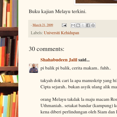
Buku kajian Melayu terkini.
-
March 21, 2009
Labels:
Universiti Kehidupan
30 comments:
Shahabudeen Jalil
said...
pi balik pi balik, cerita makam.. fuhh..
takyah dok cari la apa manuskrip yang hil
Cipta sejarah.. bukan asyik ulang alik m
orang Melayu takdak la maju macam Rom
Uthmaniah.. setakat bandar (kampung) ke
kena diberi perlindungan oleh Siam dan l