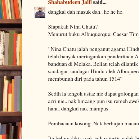
Shahabudeen Jalil
said...
dangkal dah masuk dah.. he he he.
Siapakah Nina Chatu?
Menurut buku Albuquerque: Caesar Tim
“Nina Chatu ialah penganut agama Hind
telah banyak meringankan penderitaan A
banduan di Melaka. Beliau telah dilanti
saudagar-saudagar Hindu oleh Albuquer
membunuh diri pada tahun 1514”
Sedih la tengok ustaz nie dapat golong
azri nie.. nak bincang pun isu remeh awek 
haha. dangkal nak mampus.
Pembacaan kosong. Nak berhujah macam 
Itu belum dikira nak jadi sainstis pulak l