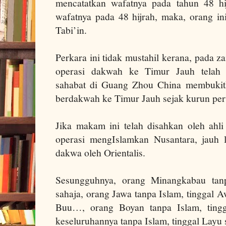
mencatatkan wafatnya pada tahun 48 hi
wafatnya pada 48 hijrah, maka, orang ini
Tabi’in.
Perkara ini tidak mustahil kerana, pada z
operasi dakwah ke Timur Jauh telah
sahabat di Guang Zhou China membukitk
berdakwah ke Timur Jauh sejak kurun pert
Jika makam ini telah disahkan oleh ahli
operasi mengIslamkan Nusantara, jauh 
dakwa oleh Orientalis.
Sesungguhnya, orang Minangkabau tanp
sahaja, orang Jawa tanpa Islam, tinggal Aw
Buu…, orang Boyan tanpa Islam, tingg
keseluruhannya tanpa Islam, tinggal Layu 