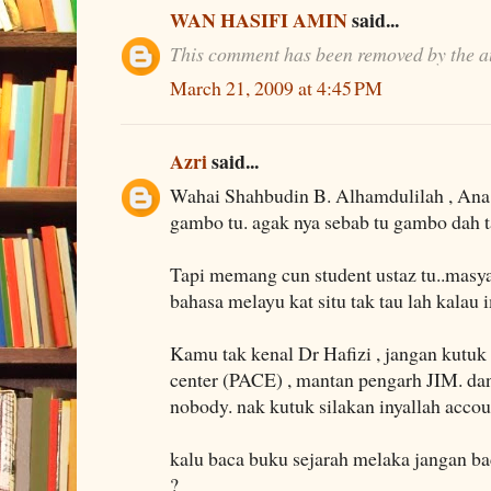
WAN HASIFI AMIN
said...
This comment has been removed by the a
March 21, 2009 at 4:45 PM
Azri
said...
Wahai Shahbudin B. Alhamdulilah , Ana 
gambo tu. agak nya sebab tu gambo dah t
Tapi memang cun student ustaz tu..masya
bahasa melayu kat situ tak tau lah kalau 
Kamu tak kenal Dr Hafizi , jangan kutuk 
center (PACE) , mantan pengarh JIM. dan 
nobody. nak kutuk silakan inyallah acco
kalu baca buku sejarah melaka jangan ba
?