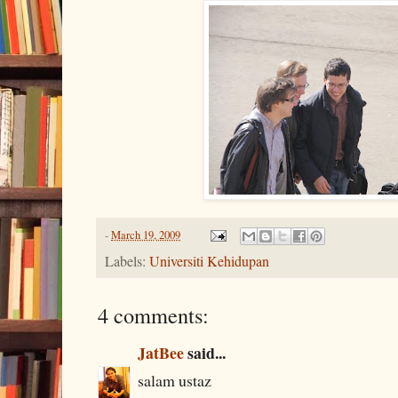
-
March 19, 2009
Labels:
Universiti Kehidupan
4 comments:
JatBee
said...
salam ustaz