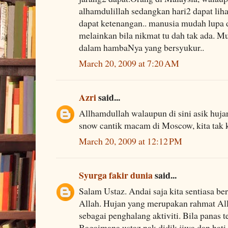
alhamdulillah sedangkan hari2 dapat lihat
dapat ketenangan.. manusia mudah lupa 
melainkan bila nikmat tu dah tak ada. M
dalam hambaNya yang bersyukur..
March 20, 2009 at 7:20 AM
Azri
said...
Allhamdullah walaupun di sini asik hujan
snow cantik macam di Moscow, kita tak 
March 20, 2009 at 12:12 PM
Syurga fakir dunia
said...
Salam Ustaz. Andai saja kita sentiasa b
Allah. Hujan yang merupakan rahmat Al
sebagai penghalang aktiviti. Bila panas 
Bagaimana ustaz nak didik jiwa dan hati