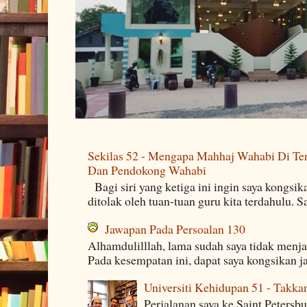
Sekilas 52 - Mengapa Mahhaj Wahabi Di Ten
Dan Pendokong Wahabi
Bagi siri yang ketiga ini ingin saya kongsi
ditolak oleh tuan-tuan guru kita terdahulu. 
Jawapan Pada Persoalan 130
Alhamdulilllah, lama sudah saya tidak menj
Pada kesempatan ini, dapat saya kongsikan j
Universiti Kehidupan 51 - Takka
Perjalanan saya ke Saint Petersb