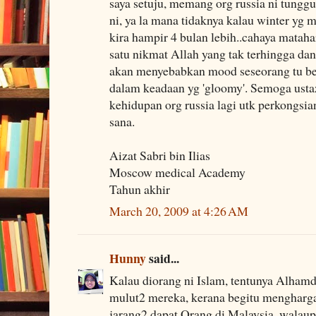
saya setuju, memang org russia ni tunggu
ni, ya la mana tidaknya kalau winter yg 
kira hampir 4 bulan lebih..cahaya mataha
satu nikmat Allah yang tak terhingga d
akan menyebabkan mood seseorang tu ber
dalam keadaan yg 'gloomy'. Semoga usta
kehidupan org russia lagi utk perkongsia
sana.
Aizat Sabri bin Ilias
Moscow medical Academy
Tahun akhir
March 20, 2009 at 4:26 AM
Hunny
said...
Kalau diorang ni Islam, tentunya Alhamdu
mulut2 mereka, kerana begitu mengharga
jarang2 dapat.Orang di Malaysia, walau