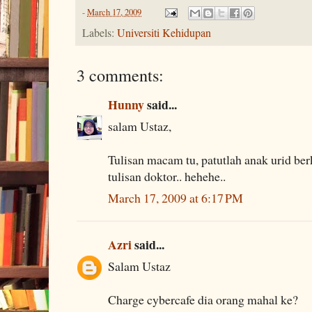
-
March 17, 2009
Labels:
Universiti Kehidupan
3 comments:
Hunny
said...
salam Ustaz,
Tulisan macam tu, patutlah anak urid be
tulisan doktor.. hehehe..
March 17, 2009 at 6:17 PM
Azri
said...
Salam Ustaz
Charge cybercafe dia orang mahal ke?