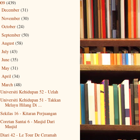
009
(439)
December
(31)
►
November
(30)
►
October
(24)
►
September
(50)
►
August
(58)
►
July
(43)
►
June
(35)
►
May
(31)
►
April
(34)
►
March
(48)
▼
Universiti Kehidupan 52 - Uzlah
Universiti Kehidupan 51 - Takkan
Melayu Hilang Di ...
Sekilas 16 - Kitaran Perjuangan
Coretan Santai 6 - Masjid Dari
Masjid
Diari 42 - Le Tour De Ceramah