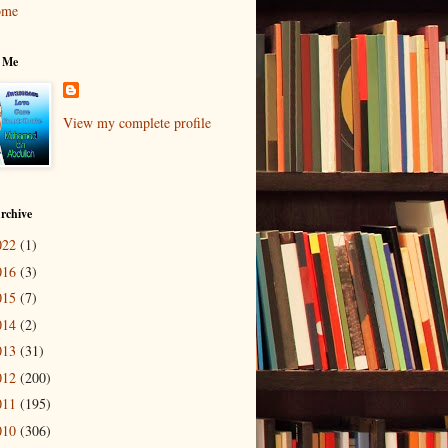
ome
 Me
View my complete profile
rchive
022
(1)
016
(3)
015
(7)
014
(2)
013
(31)
012
(200)
011
(195)
010
(306)