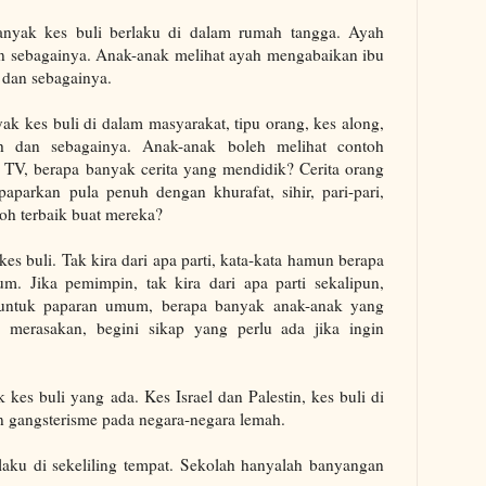
banyak kes buli berlaku di dalam rumah tangga. Ayah
n sebagainya. Anak-anak melihat ayah mengabaikan ibu
dan sebagainya.
ak kes buli di dalam masyarakat, tipu orang, kes along,
h dan sebagainya. Anak-anak boleh melihat contoh
i TV, berapa banyak cerita yang mendidik? Cerita orang
paparkan pula penuh dengan khurafat, sihir, pari-pari,
oh terbaik buat mereka?
es buli. Tak kira dari apa parti, kata-kata hamun berapa
. Jika pemimpin, tak kira dari apa parti sekalipun,
untuk paparan umum, berapa banyak anak-anak yang
 merasakan, begini sikap yang perlu ada jika ingin
 kes buli yang ada. Kes Israel dan Palestin, kes buli di
an gangsterisme pada negara-negara lemah.
laku di sekeliling tempat. Sekolah hanyalah banyangan