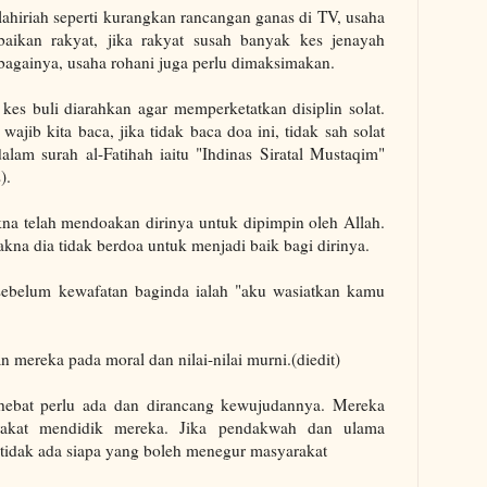
ahiriah seperti kurangkan rancangan ganas di TV, usaha
aikan rakyat, jika rakyat susah banyak kes jenayah
ebagainya, usaha rohani juga perlu dimaksimakan.
es buli diarahkan agar memperketatkan disiplin solat.
ajib kita baca, jika tidak baca doa ini, tidak sah solat
dalam surah al-Fatihah iaitu "Ihdinas Siratal Mustaqim"
).
na telah mendoakan dirinya untuk dipimpin oleh Allah.
akna dia tidak berdoa untuk menjadi baik bagi dirinya.
 sebelum kewafatan baginda ialah "aku wasiatkan kamu
n mereka pada moral dan nilai-nilai murni.(diedit)
ebat perlu ada dan dirancang kewujudannya. Mereka
akat mendidik mereka. Jika pendakwah dan ulama
tidak ada siapa yang boleh menegur masyarakat