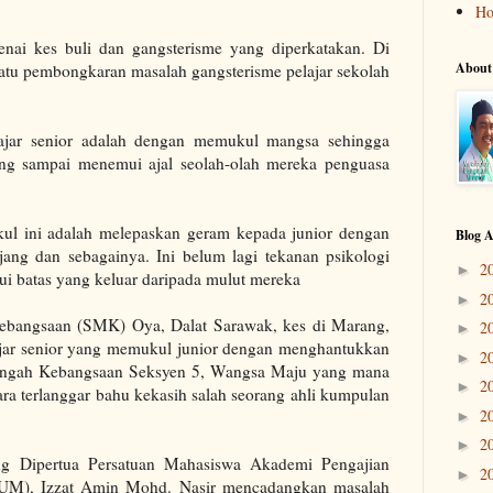
H
nai kes buli dan gangsterisme yang diperkatakan. Di
About
 satu pembongkaran masalah gangsterisme pelajar sekolah
lajar senior adalah dengan memukul mangsa sehingga
ang sampai menemui ajal seolah-olah mereka penguasa
ul ini adalah melepaskan geram kepada junior dengan
Blog A
jang dan sebagainya. Ini belum lagi tekanan psikologi
2
►
i batas yang keluar daripada mulut mereka
2
►
ebangsaan (SMK) Oya, Dalat Sarawak, kes di Marang,
2
►
jar senior yang memukul junior dengan menghantukkan
2
►
nengah Kebangsaan Seksyen 5, Wangsa Maju yang mana
2
►
ra terlanggar bahu kekasih salah seorang ahli kumpulan
2
►
2
►
ang Dipertua Persatuan Mahasiswa Akademi Pengajian
2
►
IUM), Izzat Amin Mohd. Nasir mencadangkan masalah