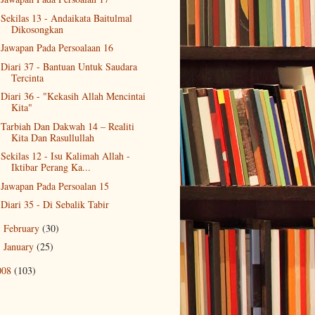
Sekilas 13 - Andaikata Baitulmal
Dikosongkan
Jawapan Pada Persoalaan 16
Diari 37 - Bantuan Untuk Saudara
Tercinta
Diari 36 - "Kekasih Allah Mencintai
Kita"
Tarbiah Dan Dakwah 14 – Realiti
Kita Dan Rasullullah
Sekilas 12 - Isu Kalimah Allah -
Iktibar Perang Ka...
Jawapan Pada Persoalan 15
Diari 35 - Di Sebalik Tabir
February
(30)
►
January
(25)
►
008
(103)