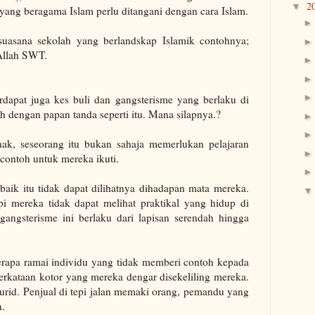
2
▼
 yang beragama Islam perlu ditangani dengan cara Islam.
suasana sekolah yang berlandskap Islamik contohnya;
Allah SWT.
erdapat juga kes buli dan gangsterisme yang berlaku di
 dengan papan tanda seperti itu. Mana silapnya.?
nak, seseorang itu bukan sahaja memerlukan pelajaran
contoh untuk mereka ikuti.
aik itu tidak dapat dilihatnya dihadapan mata mereka.
api mereka tidak dapat melihat praktikal yang hidup di
angsterisme ini berlaku dari lapisan serendah hingga
erapa ramai individu yang tidak memberi contoh kepada
erkataan kotor yang mereka dengar disekeliling mereka.
rid. Penjual di tepi jalan memaki orang, pemandu yang
n.