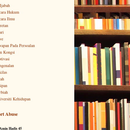
-Ijabah
cara Hukum
cara Ilmu
retan
ari
ve
wapan Pada Persoalan
m Kongsi
tivasi
ngenalan
kilas
rah
sipan
rbiah
iversiti Kehidupan
rt Abuse
 Amin Hadis 45