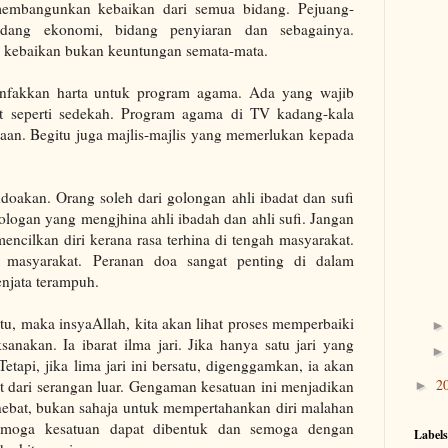
 membangunkan kebaikan dari semua bidang. Pejuang-
idang ekonomi, bidang penyiaran dan sebagainya.
 kebaikan bukan keuntungan semata-mata.
infakkan harta untuk program agama. Ada yang wajib
at seperti sedekah. Program agama di TV kadang-kala
aan. Begitu juga majlis-majlis yang memerlukan kepada
doakan. Orang soleh dari golongan ahli ibadat dan sufi
gologan yang mengjhina ahli ibadah dan ahli sufi. Jangan
mencilkan diri kerana rasa terhina di tengah masyarakat.
 masyarakat. Peranan doa sangat penting di dalam
enjata terampuh.
atu, maka insyaAllah, kita akan lihat proses memperbaiki
nakan. Ia ibarat ilma jari. Jika hanya satu jari yang
etapi, jika lima jari ini bersatu, digenggamkan, ia akan
2
t dari serangan luar. Gengaman kesatuan ini menjadikan
►
 hebat, bukan sahaja untuk mempertahankan diri malahan
emoga kesatuan dapat dibentuk dan semoga dengan
Labels