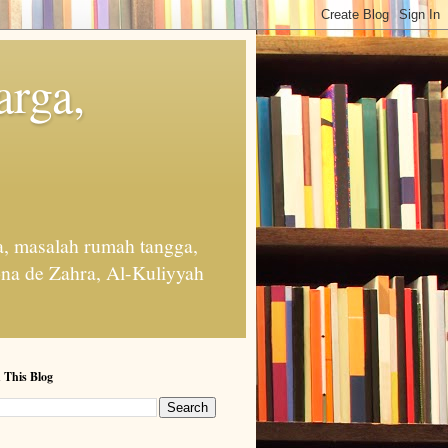
arga,
, masalah rumah tangga,
na de Zahra, Al-Kuliyyah
 This Blog