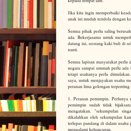
kepada tempat lain.
Jika kita ingin memperbaiki keada
anak ini mudah teridola dengan ke
Semua pihak perlu saling berus
ada. Bekerjasama untuk memperb
datang ini, seorang kaki buli di 
nanti.
Semua lapisan masyarakat perlu di
negara sampai ummah perlu ada u
tetapi usahanya perlu dimulakan.
saya, untuk menjayakan usaha me
peranan lima golongan terpenting
1. Peranan pemimpin. Perlunya m
pemimpin sudah tidak bijaksan
mengatakan. "sekumpulan sing
dikalahkan oleh sekumpulan kam
terlepas pandang di dalam usaha
mengalami kehancuran.