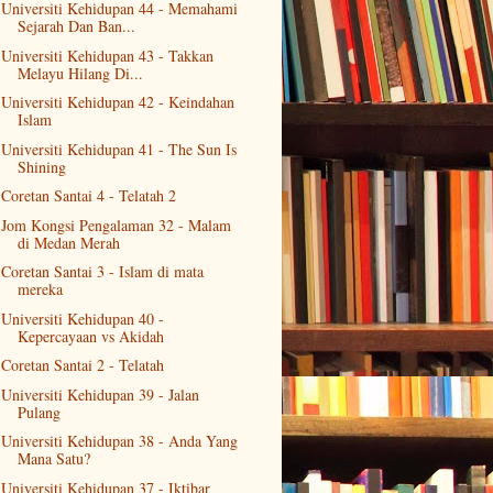
Universiti Kehidupan 44 - Memahami
Sejarah Dan Ban...
Universiti Kehidupan 43 - Takkan
Melayu Hilang Di...
Universiti Kehidupan 42 - Keindahan
Islam
Universiti Kehidupan 41 - The Sun Is
Shining
Coretan Santai 4 - Telatah 2
Jom Kongsi Pengalaman 32 - Malam
di Medan Merah
Coretan Santai 3 - Islam di mata
mereka
Universiti Kehidupan 40 -
Kepercayaan vs Akidah
Coretan Santai 2 - Telatah
Universiti Kehidupan 39 - Jalan
Pulang
Universiti Kehidupan 38 - Anda Yang
Mana Satu?
Universiti Kehidupan 37 - Iktibar