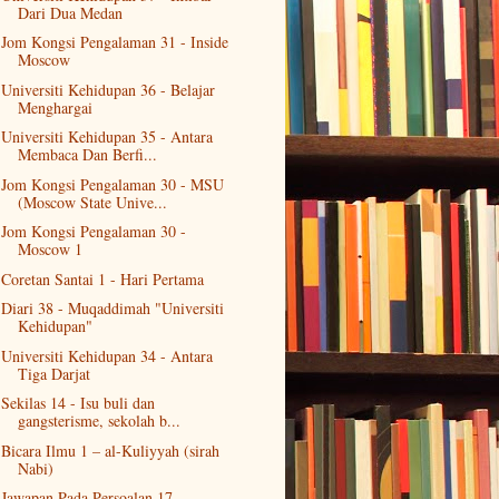
Dari Dua Medan
Jom Kongsi Pengalaman 31 - Inside
Moscow
Universiti Kehidupan 36 - Belajar
Menghargai
Universiti Kehidupan 35 - Antara
Membaca Dan Berfi...
Jom Kongsi Pengalaman 30 - MSU
(Moscow State Unive...
Jom Kongsi Pengalaman 30 -
Moscow 1
Coretan Santai 1 - Hari Pertama
Diari 38 - Muqaddimah "Universiti
Kehidupan"
Universiti Kehidupan 34 - Antara
Tiga Darjat
Sekilas 14 - Isu buli dan
gangsterisme, sekolah b...
Bicara Ilmu 1 – al-Kuliyyah (sirah
Nabi)
Jawapan Pada Persoalan 17