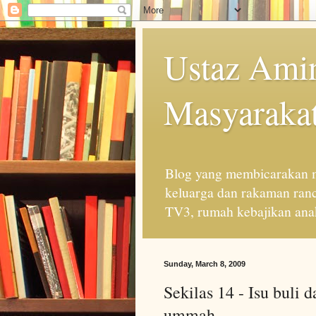
Ustaz Amin
Masyarakat
Blog yang membicarakan m
keluarga dan rakaman ran
TV3, rumah kebajikan anak
Sunday, March 8, 2009
Sekilas 14 - Isu buli
ummah