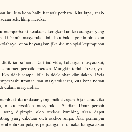
an ini, kita kena baiki banyak perkara. Kita lupa, anak-
adaan sekeliling mereka.
aha memperbaiki keadaan. Lengkapkan kekurangan yang
aiki barah masyarakat ini. Jika bakal pemimpin akan
sekolahnya, cuba bayangkan jika dia melapisi kepimpinan
didik tanpa henti. Dari individu, keluarga, masyarakat,
saha memperbaiki mereka. Mungkin terlalu besar, ya..
 Jika tidak sampai bila ia tidak akan dimulakan. Pada
mperbaiki ummah dan masyarakat ini, kita kena bedah
 di dalam masyarakat.
embuat dasar-dasar yang baik dengan bijaksana. Jika
a, maka rosaklah masyarakat. Saidian Umar pernah
a yang dipimpin oleh seekor kambing akan dapat
bing yang diketuai oleh seekor singa. Jika pemimpin
 pembentukan pelapis perjuangan ini, maka bangsa akan