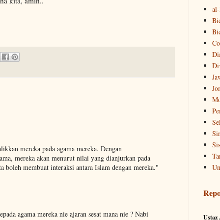
ha kita, amin..
al
Bi
Bi
Co
Di
Di
Ja
Jo
Mo
Pe
Se
Si
Si
balikkan mereka pada agama mereka. Dengan
Ta
a, mereka akan menurut nilai yang dianjurkan pada
Un
ta boleh membuat interaksi antara Islam dengan mereka."
Repo
pada agama mereka nie ajaran sesat mana nie ? Nabi
Ustaz