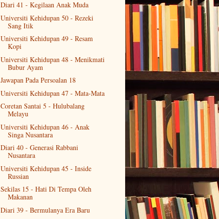
Diari 41 - Kegilaan Anak Muda
Universiti Kehidupan 50 - Rezeki
Sang Itik
Universiti Kehidupan 49 - Resam
Kopi
Universiti Kehidupan 48 - Menikmati
Bubur Ayam
Jawapan Pada Persoalan 18
Universiti Kehidupan 47 - Mata-Mata
Coretan Santai 5 - Hulubalang
Melayu
Universiti Kehidupan 46 - Anak
Singa Nusantara
Diari 40 - Generasi Rabbani
Nusantara
Universiti Kehidupan 45 - Inside
Russian
Sekilas 15 - Hati Di Tempa Oleh
Makanan
Diari 39 - Bermulanya Era Baru