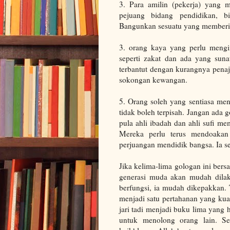
3. Para amilin (pekerja) yang
pejuang bidang pendidikan, b
Bangunkan sesuatu yang memberi
3. orang kaya yang perlu meng
seperti zakat dan ada yang sun
terbantut dengan kurangnya penaj
sokongan kewangan.
5. Orang soleh yang sentiasa men
tidak boleh terpisah. Jangan ada 
pula ahli ibadah dan ahli sufi me
Mereka perlu terus mendoakan
perjuangan mendidik bangsa. Ia s
Jika kelima-lima gologan ini bers
generasi muda akan mudah dilaksa
berfungsi, ia mudah dikepakkan. T
menjadi satu pertahanan yang kua
jari tadi menjadi buku lima yang
untuk menolong orang lain. S