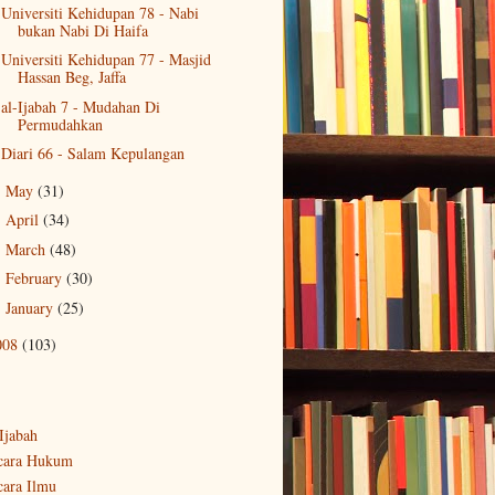
Universiti Kehidupan 78 - Nabi
bukan Nabi Di Haifa
Universiti Kehidupan 77 - Masjid
Hassan Beg, Jaffa
al-Ijabah 7 - Mudahan Di
Permudahkan
Diari 66 - Salam Kepulangan
May
(31)
►
April
(34)
►
March
(48)
►
February
(30)
►
January
(25)
►
008
(103)
-Ijabah
cara Hukum
cara Ilmu