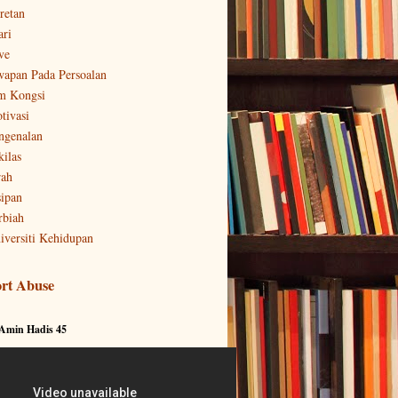
retan
ari
ve
wapan Pada Persoalan
m Kongsi
tivasi
ngenalan
kilas
rah
sipan
rbiah
iversiti Kehidupan
rt Abuse
 Amin Hadis 45