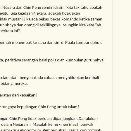
an Negara dan
Chin Peng sendiri di sini. Kita tak tahu apakah
Begitu
juga keadaan Negara, adakah
tidak akan
idak mustahil jika ada bekas-bekas komando ketika zaman
hnya dan orang di sekililingnya. Mungkin kita kata “ah..
perkara ini?
 pernah menembak ke sana dan sini di Kuala Lumpur dahulu
ka, peristiwa serangan balai polis oleh kumpulan guru Yahya
keselamatan mengenai ada cubaan menghidupkan kembali
 bidang mereka.
aratan dari kebaikan?
untungnya kepulangan Chin Peng untuk Islam?
angan Chin Peng tidak perlulah dipanjangkan.
Dahulukan
 dalam Negara ini.
Masalah kemiskinan masih banyak
lami krisis ekonomi ini.
Pembunuhan, ragut, curi rompak