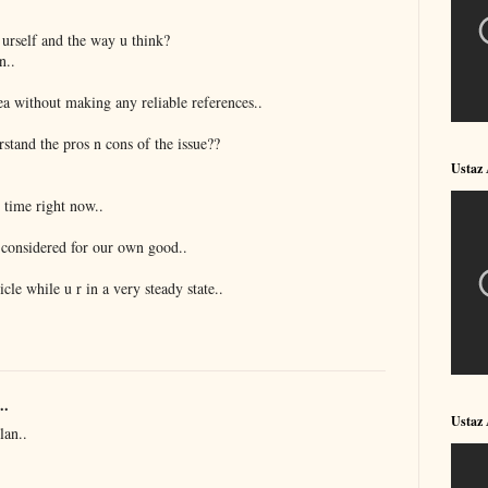
d urself and the way u think?
n..
dea without making any reliable references..
rstand the pros n cons of the issue??
Ustaz
 time right now..
e considered for our own good..
icle while u r in a very steady state..
..
Ustaz
lan..