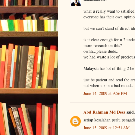
what u really want to satisfie
everyone has their own opinio
but we can't stand of direct i
is it clear enough for u 2 unde
more research on this?
owhh...please dude..
we had waste a lot of precious
Malaysia has lot of thing 2 b
just be patient and read the art
not when u r in a bad mood..
June 14, 2009 at 9:56 PM
Abd Rahman Md Desa
said.
setiap kesalahan perlu pengadi
June 15, 2009 at 12:51 AM