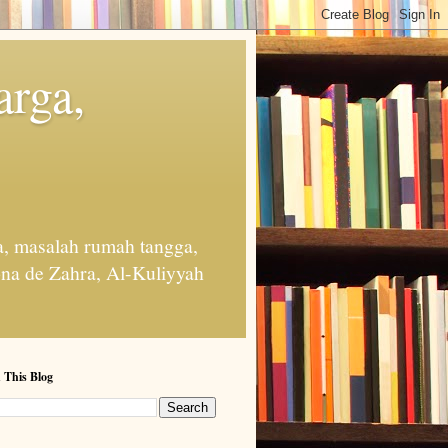
arga,
, masalah rumah tangga,
na de Zahra, Al-Kuliyyah
 This Blog