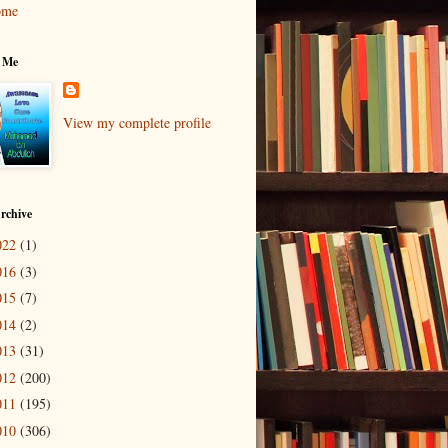
ome
 Me
View my complete profile
rchive
022
(1)
016
(3)
015
(7)
014
(2)
013
(31)
012
(200)
011
(195)
010
(306)