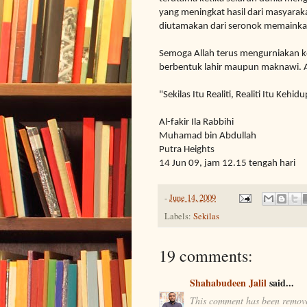
yang meningkat hasil dari masyarak
diutamakan dari seronok memainkan
Semoga Allah terus mengurniakan 
berbentuk lahir maupun maknawi.
"Sekilas Itu Realiti, Realiti Itu Kehid
Al-fakir Ila Rabbihi
Muhamad bin Abdullah
Putra Heights
14 Jun 09, jam 12.15 tengah hari
-
June 14, 2009
Labels:
Sekilas
19 comments:
Shahabudeen Jalil
said...
This comment has been remove