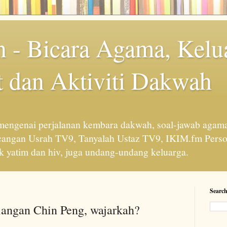
 - Bicara Agama, Kelu
 dan Aktiviti Dakwah
engenai perjalanan kembara dakwah, soal-jawab agama
cangan Usrah TV9, Tanyalah Ustaz TV9, IKIM.fm Perso
 yatim dan hiv, juga undang-undang keluarga.
Search
langan Chin Peng, wajarkah?