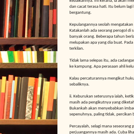
kebaikannya. Ini kerana, ia akan 
dan cacat terasa hati. Itu belum lagi
bergantung.
Kepulangannya seolah mengatakan 
Katakanlah ada seorang perogol di
banyak orang. Beberapa tahun ber
melupakan apa yang dia buat. Pada 
terkilan.
Tidak lama selepas itu, ada cadanga
ke kampung. Apa perasaan ahli kelua
Kalau percaturannya mengikut hukum 
sebaliknya.
ii. Keburukan seterusnya ialah, ket
masih ada pengikutnya yang diketah
Bukankah akan menyebabkan imbauan
sepenuhnya, paling tidak, percikan b
Percayalah, selagi mana seseorang 
perjuangannya masih ada. Cuba lihat