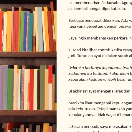
Isu membenarkan
Setiausaha Agung
air kembali hangat diperkatakan.
Berbagai pendapat diberikan. Ada ya
juga yang bersetuju dengan bersyar
Saya ingin membahaskan perkara in
1. Mari kita lihat contoh ketika or
judi. Turunlah ayat di dalam surah a
"Mereka bertanya kepadamu (waha
keduanya itu terdapat keburukan 
keburukan keduanya lebih besar d
Di akhir siri ayat mengenai arak da
Mari kita lihat mengenai kepulanga
ada keburukan. Tetapi manakah yang
kepulangannya tidak wajar dibenar
i.
Secara peribadi, saya merasakan k