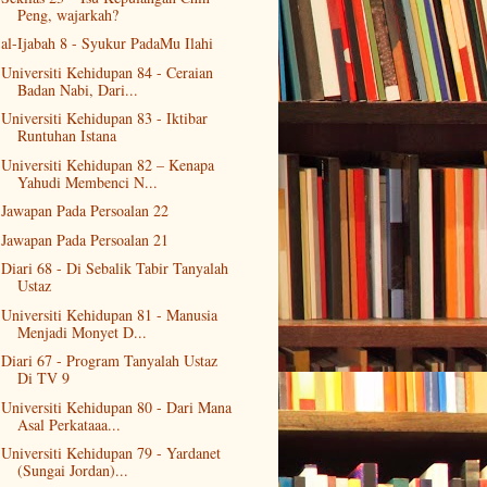
Peng, wajarkah?
al-Ijabah 8 - Syukur PadaMu Ilahi
Universiti Kehidupan 84 - Ceraian
Badan Nabi, Dari...
Universiti Kehidupan 83 - Iktibar
Runtuhan Istana
Universiti Kehidupan 82 – Kenapa
Yahudi Membenci N...
Jawapan Pada Persoalan 22
Jawapan Pada Persoalan 21
Diari 68 - Di Sebalik Tabir Tanyalah
Ustaz
Universiti Kehidupan 81 - Manusia
Menjadi Monyet D...
Diari 67 - Program Tanyalah Ustaz
Di TV 9
Universiti Kehidupan 80 - Dari Mana
Asal Perkataaa...
Universiti Kehidupan 79 - Yardanet
(Sungai Jordan)...