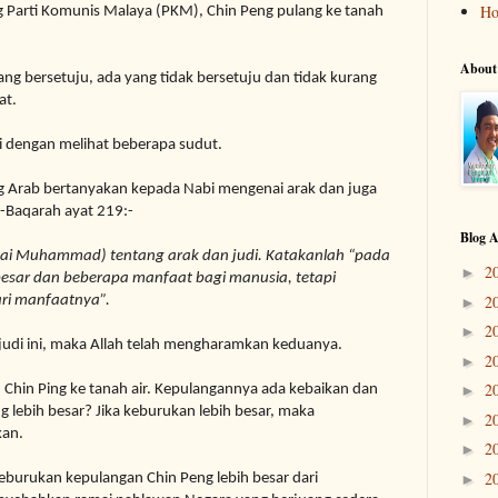
H
 Parti Komunis Malaya (PKM), Chin Peng pulang ke tanah
About
ng bersetuju, ada yang tidak bersetuju dan tidak kurang
at.
i dengan melihat beberapa sudut.
ang Arab bertanyakan kepada Nabi mengenai arak dan juga
l-Baqarah ayat 219:-
Blog A
i Muhammad) tentang arak dan judi. Katakanlah “pada
2
►
besar dan beberapa manfaat
bagi manusia, tetapi
2
ari manfaatnya”.
►
2
►
n judi ini, maka Allah telah mengharamkan keduanya.
2
►
2
n Chin Ping ke tanah air. Kepulangannya ada kebaikan dan
►
 lebih besar? Jika keburukan lebih besar, maka
2
►
kan.
2
►
2
eburukan kepulangan Chin Peng lebih besar dari
►