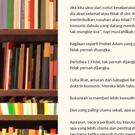
Jika kita ukur dari sudut keselamat
dia akan selamat atau tidak di sini. 
menimbulkan rusuhan atau tidak? T
komunis dahulu yang datang membunu
tak mungkin kot”, tapi mustahilkah 
Kegilaan seperti Prebet Adam yang
tidak pernah disangka.
Peristiwa 13 Mei, tak pernah dijang
tidak pernah dijangka.
Cuba lihat, amaran dari bahagian 
doktrin komunis. Mereka lebih tahu
Bukankah ia memberi
lebih kemudh
Dan yang paling utama sekali, apa 
Apa pun, secara peribadi, isu kepul
apa yang lebih utama dan penting di
terutama ketika seluruh dunia menga