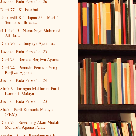
Jawapan Pada Persoalan 26
Diari 77 - Ke Istanbul
Universiti Kehidupan 85 – Mari !..
Semua wajib usa...
al-Ijabah 9 - Nama Saya Muhamad
Atif la…
Diari 76 - Untungnya Ayahmu...
Jawapan Pada Persoalan 25
Diari 75 - Remaja Berjiwa Agama
Diari 74 - Pemuda-Pemuda Yang
Berjiwa Agama
Jawapan Pada Persoalan 24
Sirah 6 - Jaringan Maklumat Parti
Komunis Malaya
Jawapan Pada Persoalan 23
Sirah – Parti Komunis Malaya
(PKM)
Diari 73 - Seseorang Akan Mudah
Menuruti Agama Pem...
Sekilas 23 – Isu Kepulangan Chin