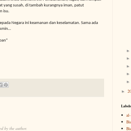
at yang susah, di tambah kurangnya iman, patut
 isu.
kepada Negara ini keamanan dan keselamatan. Sama ada
Amin…
upan"
2
►
Labels
al
Bi
d by the author.
Bi