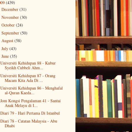
009
(439)
December
(31)
►
November
(30)
►
October
(24)
►
September
(50)
►
August
(58)
►
July
(43)
►
June
(35)
▼
Universiti Kehidupan 88 - Kubur
Syeikh Cubbeli Ahm...
Universiti Kehidupan 87 - Orang
Macam Kita Ada Di ...
Universiti Kehidupan 86 - Menghafal
al-Quran Kaeda...
Jom Kongsi Pengalaman 41 - Santai
Anak Melayu di I...
Diari 79 - Hari Pertama Di Istanbul
Diari 78 - Catatan Malaysia - Abu
Dhabi