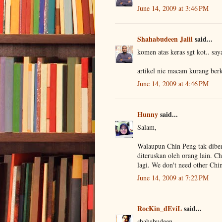
June 14, 2009 at 3:46 PM
Shahabudeen Jalil
said...
komen atas keras sgt kot.. say
artikel nie macam kurang berkua
June 14, 2009 at 4:46 PM
Hunny
said...
Salam,
Walaupun Chin Peng tak diben
diteruskan oleh orang lain. 
lagi. We don't need other Chi
June 14, 2009 at 7:22 PM
RocKin_dEviL
said...
shahabudeen..