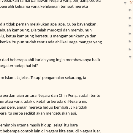
menyebabkan ramai pahlawan Negara yang berjuang
cedera
2
▼
bagi ahli keluarga yang kehilangan tempat mereka
dia tidak pernah melakukan apa-apa.
Cuba bayangkan.
 sebuah kampung.
Dia telah merogol dan membunuh
lalu, ketua kampung bersetuju mengampunkannya dan
ketika itu pun sudah tentu ada ahli keluarga mangsa yang
n dari beberapa ahli kariah yang ingin membawanya balik
rga terhadap hal ini?
Islam, ia jelas. Tetapi pengamalan sekarang, ia
ika perdamaian antara Negara dan Chin Peng, sudah tentu
ui atau yang tidak diketahui
berada
di Negara ini.
 perjuangan mereka hidup kembali . Jika tidak
ara itu serba sedikit akan
mencetuskan api.
pemimpin utama masih hidup, selagi itu bara
 beberapa contoh lain di Negara kita atau di Negara luar.