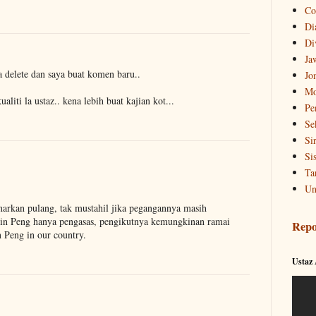
Co
Di
Di
Ja
a delete dan saya buat komen baru..
Jo
Mo
liti la ustaz.. kena lebih buat kajian kot...
Pe
Se
Si
Si
Ta
Un
arkan pulang, tak mustahil jika pegangannya masih
Chin Peng hanya pengasas, pengikutnya kemungkinan ramai
Repo
n Peng in our country.
Ustaz