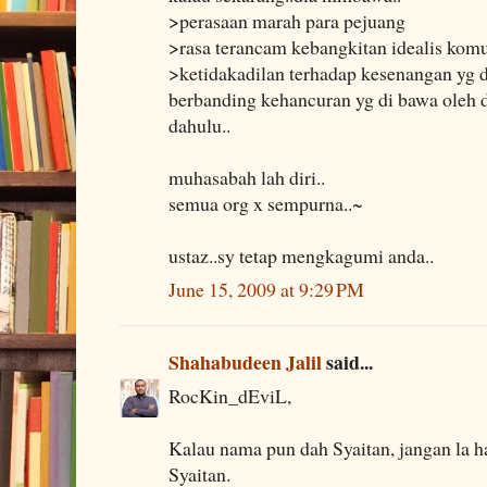
>perasaan marah para pejuang
>rasa terancam kebangkitan idealis kom
>ketidakadilan terhadap kesenangan yg d
berbanding kehancuran yg di bawa oleh d
dahulu..
muhasabah lah diri..
semua org x sempurna..~
ustaz..sy tetap mengkagumi anda..
June 15, 2009 at 9:29 PM
Shahabudeen Jalil
said...
RocKin_dEviL,
Kalau nama pun dah Syaitan, jangan la
Syaitan.