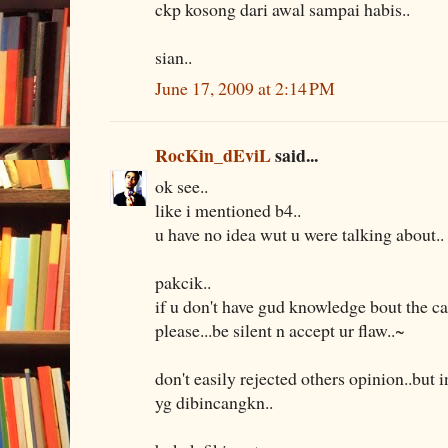
ckp kosong dari awal sampai habis..
sian..
June 17, 2009 at 2:14 PM
RocKin_dEviL
said...
ok see..
like i mentioned b4..
u have no idea wut u were talking about..
pakcik..
if u don't have gud knowledge bout the cas
please...be silent n accept ur flaw..~
don't easily rejected others opinion..but
yg dibincangkn..