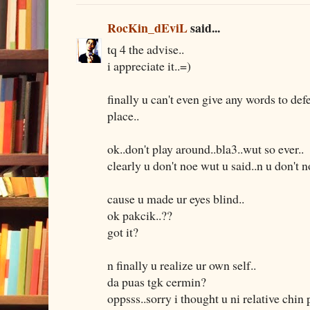
RocKin_dEviL
said...
tq 4 the advise..
i appreciate it..=)
finally u can't even give any words to def
place..
ok..don't play around..bla3..wut so ever..
clearly u don't noe wut u said..n u don't 
cause u made ur eyes blind..
ok pakcik..??
got it?
n finally u realize ur own self..
da puas tgk cermin?
oppsss..sorry i thought u ni relative chin 