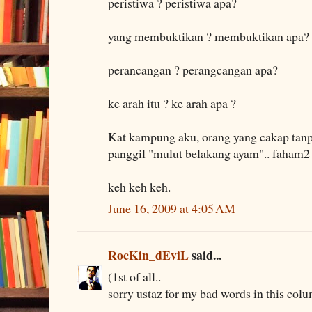
peristiwa ? peristiwa apa?
yang membuktikan ? membuktikan apa?
perancangan ? perangcangan apa?
ke arah itu ? ke arah apa ?
Kat kampung aku, orang yang cakap tan
panggil "mulut belakang ayam".. faham2 s
keh keh keh.
June 16, 2009 at 4:05 AM
RocKin_dEviL
said...
(1st of all..
sorry ustaz for my bad words in this colu