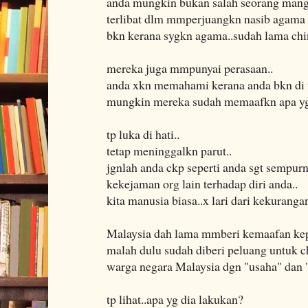
anda mungkin bukan salah seorang mang
terlibat dlm mmperjuangkn nasib agama 
bkn kerana sygkn agama..sudah lama chin
mereka juga mmpunyai perasaan..
anda xkn memahami kerana anda bkn di 
mungkin mereka sudah memaafkn apa yg 
tp luka di hati..
tetap meninggalkn parut..
jgnlah anda ckp seperti anda sgt sempu
kekejaman org lain terhadap diri anda..
kita manusia biasa..x lari dari kekurangan
Malaysia dah lama mmberi kemaafan kep
malah dulu sudah diberi peluang untuk 
warga negara Malaysia dgn "usaha" dan "
tp lihat..apa yg dia lakukan?