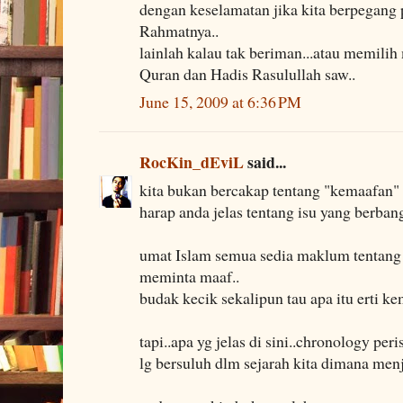
dengan keselamatan jika kita berpegang 
Rahmatnya..
lainlah kalau tak beriman...atau memili
Quran dan Hadis Rasulullah saw..
June 15, 2009 at 6:36 PM
RocKin_dEviL
said...
kita bukan bercakap tentang "kemaafan" di
harap anda jelas tentang isu yang berban
umat Islam semua sedia maklum tentang
meminta maaf..
budak kecik sekalipun tau apa itu erti ke
tapi..apa yg jelas di sini..chronology pe
lg bersuluh dlm sejarah kita dimana menj