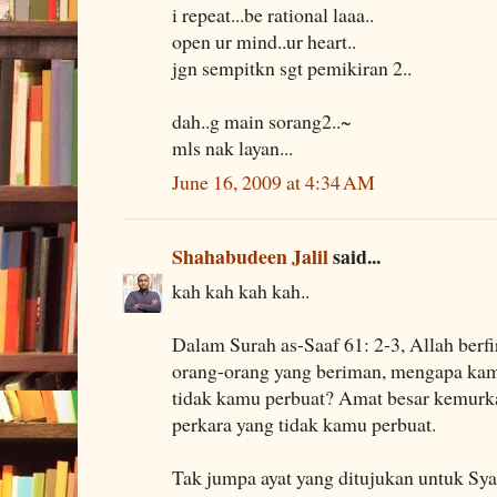
i repeat...be rational laaa..
open ur mind..ur heart..
jgn sempitkn sgt pemikiran 2..
dah..g main sorang2..~
mls nak layan...
June 16, 2009 at 4:34 AM
Shahabudeen Jalil
said...
kah kah kah kah..
Dalam Surah as-Saaf 61: 2-3, Allah ber
orang-orang yang beriman, mengapa kam
tidak kamu perbuat? Amat besar kemurk
perkara yang tidak kamu perbuat.
Tak jumpa ayat yang ditujukan untuk Sya