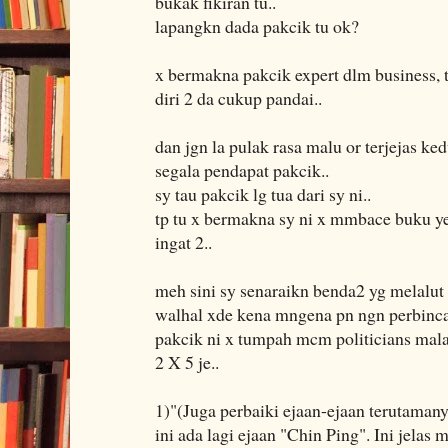
bukak fikiran tu..
lapangkn dada pakcik tu ok?
x bermakna pakcik expert dlm business, t
diri 2 da cukup pandai..
dan jgn la pulak rasa malu or terjejas ke
segala pendapat pakcik..
sy tau pakcik lg tua dari sy ni..
tp tu x bermakna sy ni x mmbace buku ye
ingat 2..
meh sini sy senaraikn benda2 yg melalut
walhal xde kena mngena pn ngn perbinca
pakcik ni x tumpah mcm politicians mala
2 X 5 je..
1)"(Juga perbaiki ejaan-ejaan terutaman
ini ada lagi ejaan "Chin Ping". Ini jelas