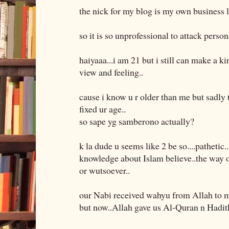
the nick for my blog is my own business l
so it is so unprofessional to attack person
haiyaaa...i am 21 but i still can make a 
view and feeling..
cause i know u r older than me but sadly 
fixed ur age..
so sape yg samberono actually?
k la dude u seems like 2 be so....pathetic
knowledge about Islam believe..the way o
or wutsoever..
our Nabi received wahyu from Allah to m
but now..Allah gave us Al-Quran n Hadit