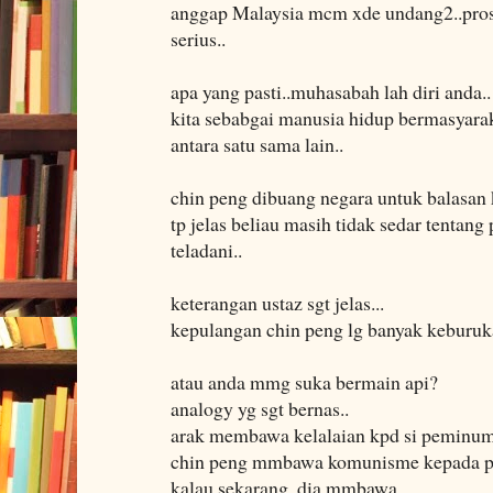
anggap Malaysia mcm xde undang2..prose
serius..
apa yang pasti..muhasabah lah diri anda..
kita sebabgai manusia hidup bermasyar
antara satu sama lain..
chin peng dibuang negara untuk balasan 
tp jelas beliau masih tidak sedar tentang
teladani..
keterangan ustaz sgt jelas...
kepulangan chin peng lg banyak keburu
atau anda mmg suka bermain api?
analogy yg sgt bernas..
arak membawa kelalaian kpd si peminum
chin peng mmbawa komunisme kepada pe
kalau sekarang..dia mmbawa..