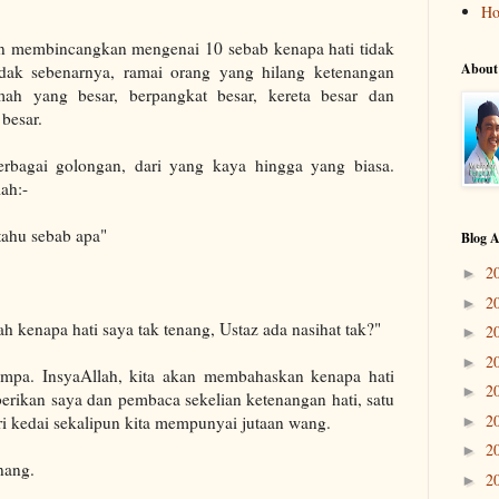
H
kan membincangkan mengenai 10 sebab kenapa hati tidak
About
tidak sebenarnya, ramai orang yang hilang ketenangan
mah yang besar, berpangkat besar, kereta besar dan
besar.
rbagai golongan, dari yang kaya hingga yang biasa.
ah:-
 tahu sebab apa"
Blog A
2
►
2
►
lah kenapa hati saya tak tenang, Ustaz ada nasihat tak?"
2
►
2
►
jumpa. InsyaAllah, kita akan membahaskan kenapa hati
2
►
rikan saya dan pembaca sekelian ketenangan hati, satu
2
ari kedai sekalipun kita mempunyai jutaan wang.
►
2
►
nang.
2
►