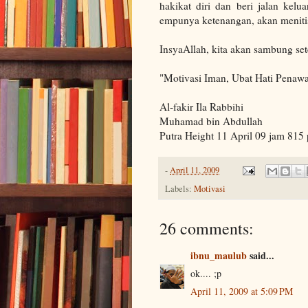
hakikat diri dan beri jalan kel
empunya ketenangan, akan menitis
InsyaAllah, kita akan sambung set
"Motivasi Iman, Ubat Hati Penawa
Al-fakir Ila Rabbihi
Muhamad bin Abdullah
Putra Height 11 April 09 jam 815 
-
April 11, 2009
Labels:
Motivasi
26 comments:
ibnu_maulub
said...
ok.... ;p
April 11, 2009 at 5:09 PM