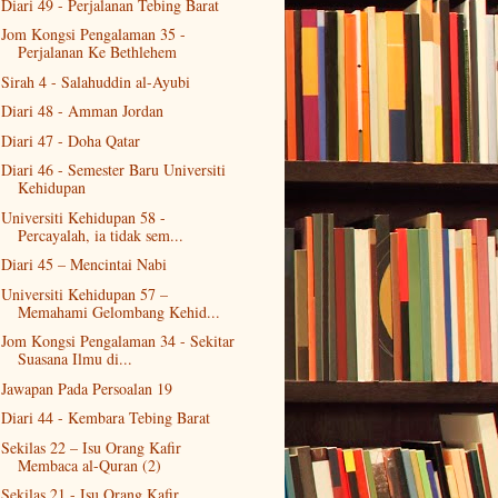
Diari 49 - Perjalanan Tebing Barat
Jom Kongsi Pengalaman 35 -
Perjalanan Ke Bethlehem
Sirah 4 - Salahuddin al-Ayubi
Diari 48 - Amman Jordan
Diari 47 - Doha Qatar
Diari 46 - Semester Baru Universiti
Kehidupan
Universiti Kehidupan 58 -
Percayalah, ia tidak sem...
Diari 45 – Mencintai Nabi
Universiti Kehidupan 57 –
Memahami Gelombang Kehid...
Jom Kongsi Pengalaman 34 - Sekitar
Suasana Ilmu di...
Jawapan Pada Persoalan 19
Diari 44 - Kembara Tebing Barat
Sekilas 22 – Isu Orang Kafir
Membaca al-Quran (2)
Sekilas 21 - Isu Orang Kafir