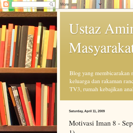
Ustaz Amin
Masyarakat
Blog yang membicarakan m
keluarga dan rakaman ran
TV3, rumah kebajikan anak
Saturday, April 11, 2009
Motivasi Iman 8 - Sep
1)