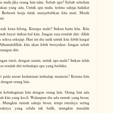
 dia malu jika orang lain tahu. Sebab apa? Sebab sebelum
kan yang ada. Untuk apa malu, terima sahaja hakikat
Berhenti kerja tidak menyebabkan kita mati. Masih
at.
h nak kena lelong. Kenapa malu? Itukan harta kita. Kita
ak bayar itukan hal kita. Jangan rasa rendah diri. Allah
 selesa sekejap. Hari ini dia tarik untuk kita lebih hargai
 Alhamdulillah, kita akan lebih bersyukur. Jangan sebab
nangan diri.
ngan isteri, dengan suami, untuk apa malu? Itukan telah
asa rendah diri terhadapa apa yang berlaku.
iri pada unsur keduniaan terhadap manusia? Kerana kita
dengan orang lain.
an kebahagiaan kita dengan orang lain. Orang lain ada
ah kita yang kecil. Walaupun dia ada rumah yang besar,
. Mungkin rumah sahaja besar, tetapi isterinya sering
naknya yang selalu tak balik, mungkin masalah