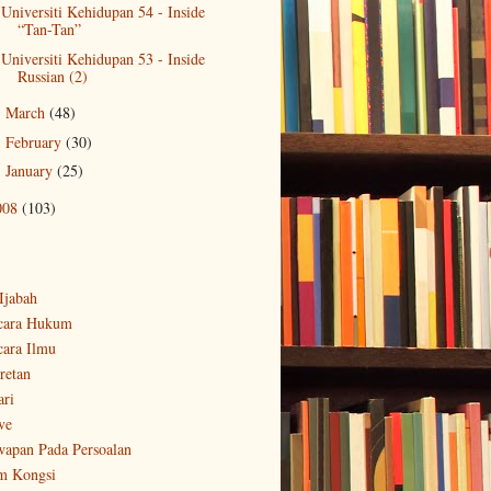
Universiti Kehidupan 54 - Inside
“Tan-Tan”
Universiti Kehidupan 53 - Inside
Russian (2)
March
(48)
►
February
(30)
►
January
(25)
►
008
(103)
-Ijabah
cara Hukum
cara Ilmu
retan
ari
ve
wapan Pada Persoalan
m Kongsi