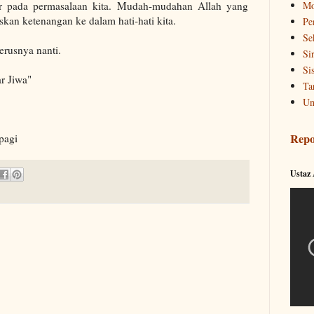
uar pada permasalaan kita. Mudah-mudahan Allah yang
Mo
kan ketenangan ke dalam hati-hati kita.
Pe
Se
erusnya nanti.
Si
Si
r Jiwa"
Ta
Un
Repo
pagi
Ustaz