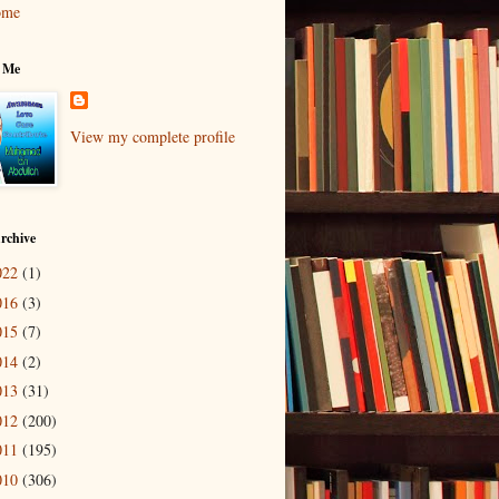
ome
 Me
View my complete profile
rchive
022
(1)
016
(3)
015
(7)
014
(2)
013
(31)
012
(200)
011
(195)
010
(306)