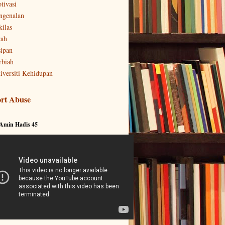
tivasi
ngenalan
kilas
rah
sipan
rbiah
iversiti Kehidupan
rt Abuse
 Amin Hadis 45