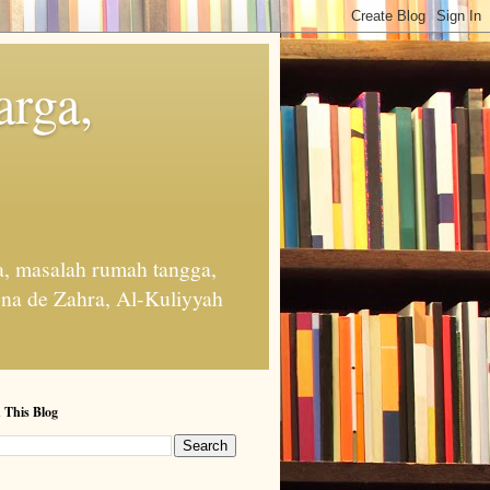
arga,
, masalah rumah tangga,
na de Zahra, Al-Kuliyyah
 This Blog