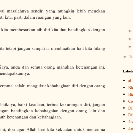
yai masalahnya sendiri yang mungkin lebih menekan
i kita, pasti dalam ruangan yang lain.
la kita membesarkan aib diri kita dan bandingkan dengan
kita tetapi jangan sampai ia membuatkan hati kita hilang
2
►
 Saya, anda dan semua orang mahukan ketenangan ini,
Labels
 mendapatkannya.
al
ertama, selalu mengukur kebahagiaan diri dengan orang
Bi
Bi
Co
sebaiknya, baiki keadaan, terima kekurangan diri, jangan
Di
jangan bandingkan kebahagaian dengan orang lain dan
Di
nuh ketenangan dan kebahagiaan.
Ja
Jo
 ini, doa agar Allah beri kita kekuatan untuk menerima