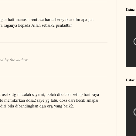
Ustaz
angan hati manusia sentiasa harus bersyukur dlm apa jua
wa raganya kepada Allah sebaik2 pentadbir
d by the author.
Ustaz
usatz ttg masalah saye ni, boleh dikatakn setiap hari saya
ile memikirkan dosa2 saye yg lalu. dosa dari kecik smapai
 diri bila dibandingkan dgn org yang baik2.