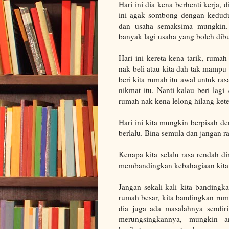
Hari ini dia kena berhenti kerja,
ini agak sombong dengan kedudu
dan usaha semaksima mungkin. 
banyak lagi usaha yang boleh dibu
Hari ini kereta kena tarik, ruma
nak beli atau kita dah tak mampu n
beri kita rumah itu awal untuk rasa
nikmat itu. Nanti kalau beri lagi
rumah nak kena lelong hilang kete
Hari ini kita mungkin berpisah de
berlalu. Bina semula dan jangan r
Kenapa kita selalu rasa rendah d
membandingkan kebahagiaan kita 
Jangan sekali-kali kita bandingk
rumah besar, kita bandingkan rum
dia juga ada masalahnya sendiri
merungsingkannya, mungkin a