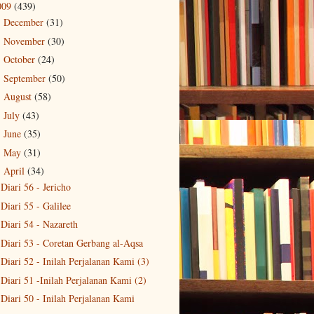
009
(439)
December
(31)
►
November
(30)
►
October
(24)
►
September
(50)
►
August
(58)
►
July
(43)
►
June
(35)
►
May
(31)
►
April
(34)
▼
Diari 56 - Jericho
Diari 55 - Galilee
Diari 54 - Nazareth
Diari 53 - Coretan Gerbang al-Aqsa
Diari 52 - Inilah Perjalanan Kami (3)
Diari 51 -Inilah Perjalanan Kami (2)
Diari 50 - Inilah Perjalanan Kami