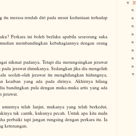
2
▼
ng itu merasa rendah diri pada unsur keduniaan terhadap
aku? Perkara ini boleh berlaku apabila seseorang suka
emudian membandingkan kebahagiannya dengan orang
rbagai nikmat padanya. Tetapi dia merungsingkan jerawat
u pada jerawat dimukanya. Sedangkan jika dia mengeluh
alu seolah-olah jerawat itu menghilangkan hidungnya,
an keaiban yang ada pada dirinya. Akhirnya hilang
dia bandingkan pula dengan muka-muka artis yang ada
n jerawat.
 umurnya telah lanjut, mukanya yang telah berkedut,
akinya tak cantik, kukunya pecah. Untuk apa kita malu
aha perbaiki tapi jangan rungsing dengan perkara itu. Ia
ng ketenangan.