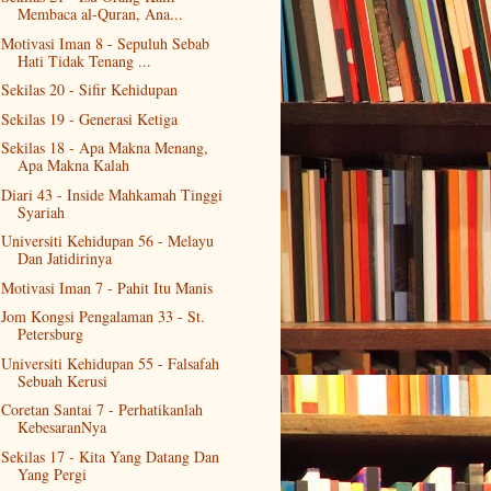
Membaca al-Quran, Ana...
Motivasi Iman 8 - Sepuluh Sebab
Hati Tidak Tenang ...
Sekilas 20 - Sifir Kehidupan
Sekilas 19 - Generasi Ketiga
Sekilas 18 - Apa Makna Menang,
Apa Makna Kalah
Diari 43 - Inside Mahkamah Tinggi
Syariah
Universiti Kehidupan 56 - Melayu
Dan Jatidirinya
Motivasi Iman 7 - Pahit Itu Manis
Jom Kongsi Pengalaman 33 - St.
Petersburg
Universiti Kehidupan 55 - Falsafah
Sebuah Kerusi
Coretan Santai 7 - Perhatikanlah
KebesaranNya
Sekilas 17 - Kita Yang Datang Dan
Yang Pergi