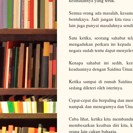
kesihatannya yang teruk.
Semua orang ada masalah, kesamaa
bentuknya. Jadi jangan kita rasa
lain juga punyai masalahnya sendir
Satu ketika, seorang sahabat tel
mengadukan perkara ini kepada 
negara sudah tentu dapat menyele
Kenapa sahabat ini sedih, k
keadaannya dengan Saidina Umar
Ketika sampai di rumah Saidina
sedang dileteri oleh isterinya.
Cepat-cepat dia berpaling dan me
nampak dan menegurnya dan Umar
Cuba lihat, ketika kita membandi
membesarkan keaiban diri kita, k
orang lain cukup bahagia.