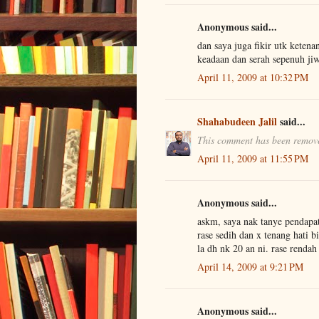
Anonymous said...
dan saya juga fikir utk keten
keadaan dan serah sepenuh ji
April 11, 2009 at 10:32 PM
Shahabudeen Jalil
said...
This comment has been remove
April 11, 2009 at 11:55 PM
Anonymous said...
askm, saya nak tanye pendapat 
rase sedih dan x tenang hati b
la dh nk 20 an ni. rase rendah
April 14, 2009 at 9:21 PM
Anonymous said...