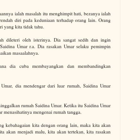
nnya ialah masalah itu menghimpit hati, bezanya ialah
 rendah diri pada keduniaan terhadap orang lain. Orang
i yang kita tidak tahu.
ah dileteri oleh isterinya. Dia sangat sedih dan ingin
Saidina Umar r.a. Dia rasakan Umar selaku pemimpin
saikan masaalahnya.
erana dia cuba membayangkan dan membandingkan
.
 Umar, dia mendengar dari luar rumah, Saidina Umar
ninggalkan rumah Saidina Umar. Ketika itu Saidina Umar
 menasihatinya mengenai rumah tangga.
ng kebahagaian kita dengan orang lain, maka kita akan
ita akan menjadi malu, kita akan tertekan, kita rasakan