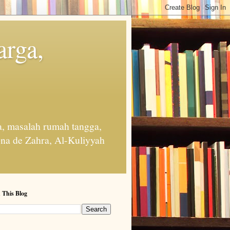
arga,
, masalah rumah tangga,
na de Zahra, Al-Kuliyyah
 This Blog