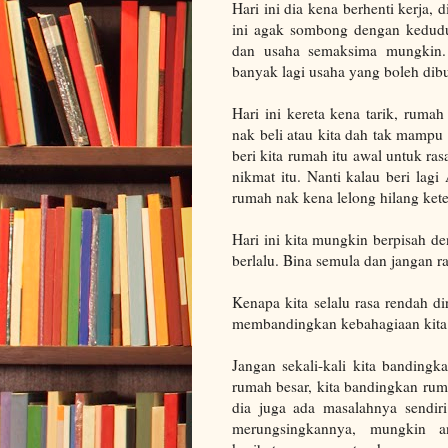
Hari ini dia kena berhenti kerja,
ini agak sombong dengan kedudu
dan usaha semaksima mungkin. 
banyak lagi usaha yang boleh dibu
Hari ini kereta kena tarik, ruma
nak beli atau kita dah tak mampu n
beri kita rumah itu awal untuk rasa
nikmat itu. Nanti kalau beri lagi
rumah nak kena lelong hilang kete
Hari ini kita mungkin berpisah de
berlalu. Bina semula dan jangan r
Kenapa kita selalu rasa rendah d
membandingkan kebahagiaan kita 
Jangan sekali-kali kita bandingk
rumah besar, kita bandingkan rum
dia juga ada masalahnya sendiri
merungsingkannya, mungkin a