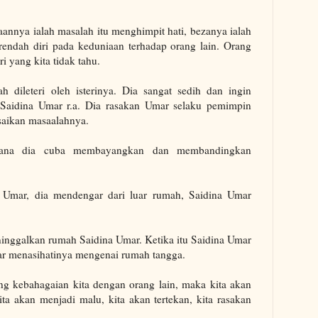
nnya ialah masalah itu menghimpit hati, bezanya ialah
 rendah diri pada keduniaan terhadap orang lain. Orang
i yang kita tidak tahu.
ah dileteri oleh isterinya. Dia sangat sedih dan ingin
Saidina Umar r.a. Dia rasakan Umar selaku pemimpin
saikan masaalahnya.
erana dia cuba membayangkan dan membandingkan
.
 Umar, dia mendengar dari luar rumah, Saidina Umar
ninggalkan rumah Saidina Umar. Ketika itu Saidina Umar
 menasihatinya mengenai rumah tangga.
ng kebahagaian kita dengan orang lain, maka kita akan
ita akan menjadi malu, kita akan tertekan, kita rasakan