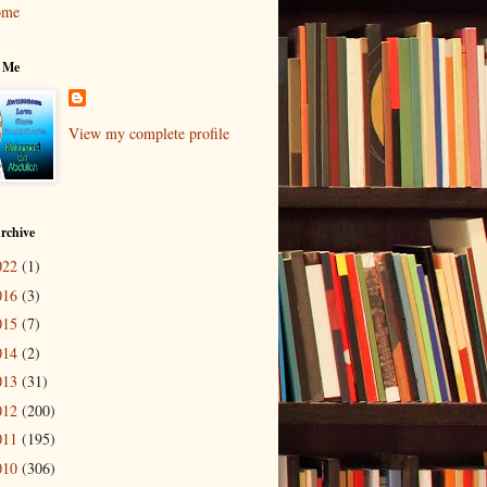
ome
 Me
View my complete profile
rchive
022
(1)
016
(3)
015
(7)
014
(2)
013
(31)
012
(200)
011
(195)
010
(306)