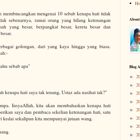
H
kan membincangkan mengenai 10 sebab kenapa hati tidak
About
tidak sebenarnya, ramai orang yang hilang ketenangan
mah yang besar, berpangkat besar, kereta besar dan
besar.
rbagai golongan, dari yang kaya hingga yang biasa.
ah:-
 tahu sebab apa"
Blog A
2
►
2
►
lah kenapa hati saya tak tenang, Ustaz ada nasihat tak?"
2
►
2
►
jumpa. InsyaAllah, kita akan membahaskan kenapa hati
2
►
rikan saya dan pembaca sekelian ketenangan hati, satu
2
ari kedai sekalipun kita mempunyai jutaan wang.
►
2
►
nang.
2
►