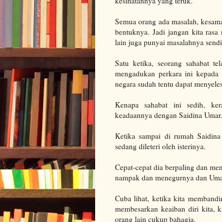
kesihatannya yang teruk.
Semua orang ada masalah, kesamaa
bentuknya. Jadi jangan kita rasa
lain juga punyai masalahnya sendir
Satu ketika, seorang sahabat tel
mengadukan perkara ini kepada 
negara sudah tentu dapat menyele
Kenapa sahabat ini sedih, k
keadaannya dengan Saidina Umar
Ketika sampai di rumah Saidina
sedang dileteri oleh isterinya.
Cepat-cepat dia berpaling dan me
nampak dan menegurnya dan Umar
Cuba lihat, ketika kita membandi
membesarkan keaiban diri kita, k
orang lain cukup bahagia.