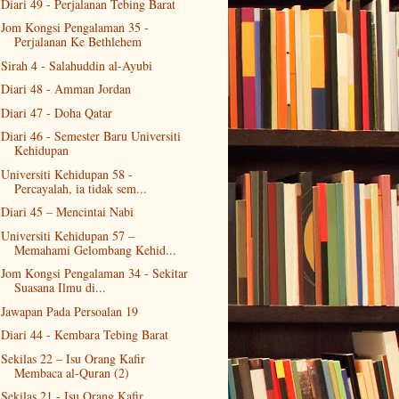
Diari 49 - Perjalanan Tebing Barat
Jom Kongsi Pengalaman 35 -
Perjalanan Ke Bethlehem
Sirah 4 - Salahuddin al-Ayubi
Diari 48 - Amman Jordan
Diari 47 - Doha Qatar
Diari 46 - Semester Baru Universiti
Kehidupan
Universiti Kehidupan 58 -
Percayalah, ia tidak sem...
Diari 45 – Mencintai Nabi
Universiti Kehidupan 57 –
Memahami Gelombang Kehid...
Jom Kongsi Pengalaman 34 - Sekitar
Suasana Ilmu di...
Jawapan Pada Persoalan 19
Diari 44 - Kembara Tebing Barat
Sekilas 22 – Isu Orang Kafir
Membaca al-Quran (2)
Sekilas 21 - Isu Orang Kafir