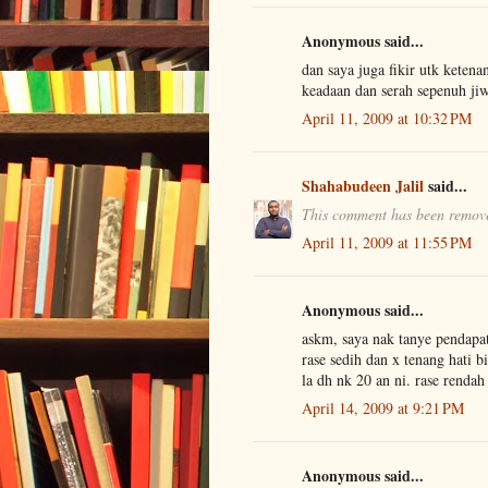
Anonymous said...
dan saya juga fikir utk keten
keadaan dan serah sepenuh ji
April 11, 2009 at 10:32 PM
Shahabudeen Jalil
said...
This comment has been remove
April 11, 2009 at 11:55 PM
Anonymous said...
askm, saya nak tanye pendapat 
rase sedih dan x tenang hati b
la dh nk 20 an ni. rase rendah
April 14, 2009 at 9:21 PM
Anonymous said...