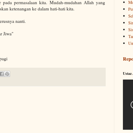
uar pada permasalaan kita. Mudah-mudahan Allah yang
Mo
kan ketenangan ke dalam hati-hati kita.
Pe
Se
erusnya nanti.
Si
Si
r Jiwa"
Ta
Un
Repo
pagi
Ustaz