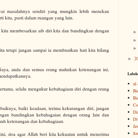
yai masalahnya sendiri yang mungkin lebih menekan
i kita, pasti dalam ruangan yang lain.
la kita membesarkan aib diri kita dan bandingkan dengan
kita tetapi jangan sampai ia membuatkan hati kita hilang
2
►
 Saya, anda dan semua orang mahukan ketenangan ini,
Labels
 mendapatkannya.
al
ertama, selalu mengukur kebahagiaan diri dengan orang
Bi
Bi
Co
sebaiknya, baiki keadaan, terima kekurangan diri, jangan
Di
jangan bandingkan kebahagaian dengan orang lain dan
Di
nuh ketenangan dan kebahagiaan.
Ja
Jo
 ini, doa agar Allah beri kita kekuatan untuk menerima