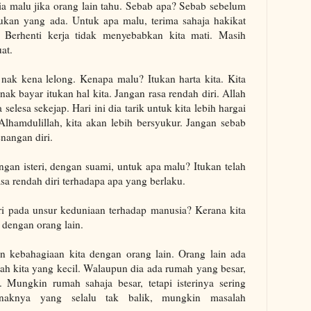
 dia malu jika orang lain tahu. Sebab apa? Sebab sebelum
kan yang ada. Untuk apa malu, terima sahaja hakikat
Berhenti kerja tidak menyebabkan kita mati. Masih
at.
h nak kena lelong. Kenapa malu? Itukan harta kita. Kita
ak bayar itukan hal kita. Jangan rasa rendah diri. Allah
 selesa sekejap. Hari ini dia tarik untuk kita lebih hargai
 Alhamdulillah, kita akan lebih bersyukur. Jangan sebab
nangan diri.
ngan isteri, dengan suami, untuk apa malu? Itukan telah
asa rendah diri terhadapa apa yang berlaku.
iri pada unsur keduniaan terhadap manusia? Kerana kita
dengan orang lain.
an kebahagiaan kita dengan orang lain. Orang lain ada
ah kita yang kecil. Walaupun dia ada rumah yang besar,
. Mungkin rumah sahaja besar, tetapi isterinya sering
naknya yang selalu tak balik, mungkin masalah