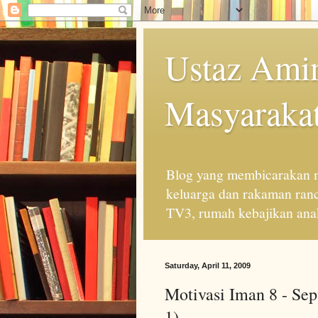
Ustaz Amin
Masyarakat
Blog yang membicarakan m
keluarga dan rakaman ran
TV3, rumah kebajikan anak
Saturday, April 11, 2009
Motivasi Iman 8 - Sep
1)