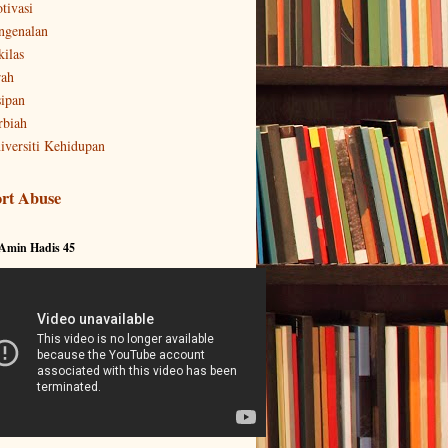
tivasi
ngenalan
kilas
rah
sipan
rbiah
iversiti Kehidupan
rt Abuse
 Amin Hadis 45