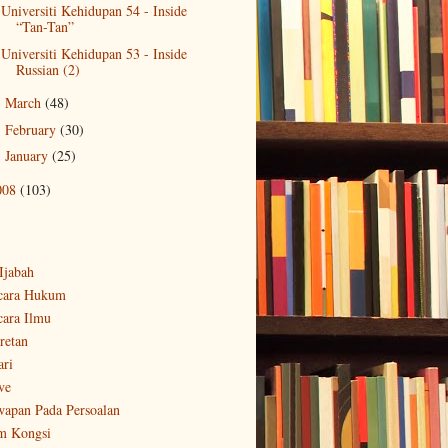
Universiti Kehidupan 54 - Inside
“Tan-Tan”
Universiti Kehidupan 53 - Inside
Russian (2)
March
(48)
►
February
(30)
►
January
(25)
►
008
(103)
-Ijabah
cara Hukum
cara Ilmu
retan
ari
ve
wapan Pada Persoalan
m Kongsi