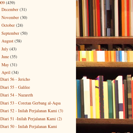
009
(439)
December
(31)
►
November
(30)
►
October
(24)
►
September
(50)
►
August
(58)
►
July
(43)
►
June
(35)
►
May
(31)
►
April
(34)
▼
Diari 56 - Jericho
Diari 55 - Galilee
Diari 54 - Nazareth
Diari 53 - Coretan Gerbang al-Aqsa
Diari 52 - Inilah Perjalanan Kami (3)
Diari 51 -Inilah Perjalanan Kami (2)
Diari 50 - Inilah Perjalanan Kami