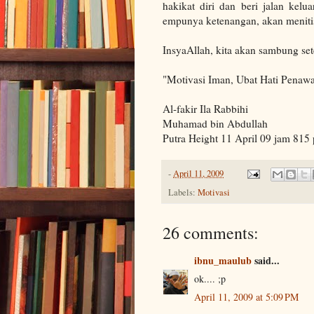
hakikat diri dan beri jalan kel
empunya ketenangan, akan menitis
InsyaAllah, kita akan sambung set
"Motivasi Iman, Ubat Hati Penawa
Al-fakir Ila Rabbihi
Muhamad bin Abdullah
Putra Height 11 April 09 jam 815 
-
April 11, 2009
Labels:
Motivasi
26 comments:
ibnu_maulub
said...
ok.... ;p
April 11, 2009 at 5:09 PM