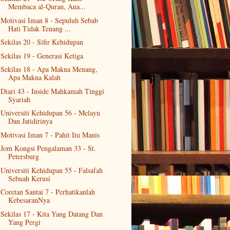
Membaca al-Quran, Ana...
Motivasi Iman 8 - Sepuluh Sebab
Hati Tidak Tenang ...
Sekilas 20 - Sifir Kehidupan
Sekilas 19 - Generasi Ketiga
Sekilas 18 - Apa Makna Menang,
Apa Makna Kalah
Diari 43 - Inside Mahkamah Tinggi
Syariah
Universiti Kehidupan 56 - Melayu
Dan Jatidirinya
Motivasi Iman 7 - Pahit Itu Manis
Jom Kongsi Pengalaman 33 - St.
Petersburg
Universiti Kehidupan 55 - Falsafah
Sebuah Kerusi
Coretan Santai 7 - Perhatikanlah
KebesaranNya
Sekilas 17 - Kita Yang Datang Dan
Yang Pergi