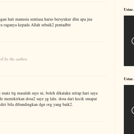
Ustaz
angan hati manusia sentiasa harus bersyukur dlm apa jua
wa raganya kepada Allah sebaik2 pentadbir
d by the author.
Ustaz
usatz ttg masalah saye ni, boleh dikatakn setiap hari saya
ile memikirkan dosa2 saye yg lalu. dosa dari kecik smapai
 diri bila dibandingkan dgn org yang baik2.