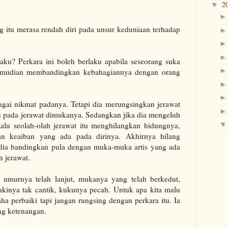
2
▼
ng itu merasa rendah diri pada unsur keduniaan terhadap
aku? Perkara ini boleh berlaku apabila seseorang suka
emudian membandingkan kebahagiannya dengan orang
rbagai nikmat padanya. Tetapi dia merungsingkan jerawat
u pada jerawat dimukanya. Sedangkan jika dia mengeluh
alu seolah-olah jerawat itu menghilangkan hidungnya,
an keaiban yang ada pada dirinya. Akhirnya hilang
dia bandingkan pula dengan muka-muka artis yang ada
n jerawat.
 umurnya telah lanjut, mukanya yang telah berkedut,
akinya tak cantik, kukunya pecah. Untuk apa kita malu
aha perbaiki tapi jangan rungsing dengan perkara itu. Ia
ng ketenangan.