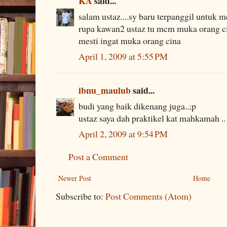
KA
said...
salam ustaz....sy baru terpanggil untuk 
rupa kawan2 ustaz tu mcm muka orang cin
mesti ingat muka orang cina
April 1, 2009 at 5:55 PM
ibnu_maulub
said...
budi yang baik dikenang juga..;p
ustaz saya dah praktikel kat mahkamah ..
April 2, 2009 at 9:54 PM
Post a Comment
Newer Post
Home
Subscribe to:
Post Comments (Atom)