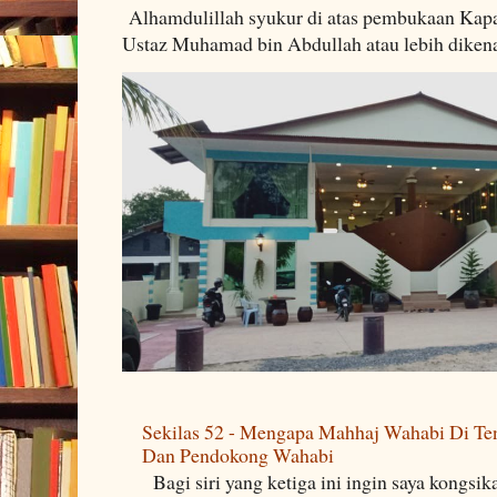
Alhamdulillah syukur di atas pembukaan Kapa
Ustaz Muhamad bin Abdullah atau lebih dikenal
Sekilas 52 - Mengapa Mahhaj Wahabi Di Ten
Dan Pendokong Wahabi
Bagi siri yang ketiga ini ingin saya kongsi