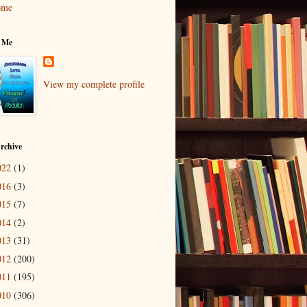
ome
 Me
View my complete profile
rchive
022
(1)
016
(3)
015
(7)
014
(2)
013
(31)
012
(200)
011
(195)
010
(306)