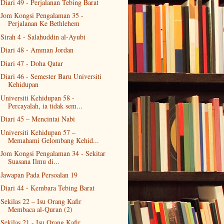
Diari 49 - Perjalanan Tebing Barat
Jom Kongsi Pengalaman 35 -
Perjalanan Ke Bethlehem
Sirah 4 - Salahuddin al-Ayubi
Diari 48 - Amman Jordan
Diari 47 - Doha Qatar
Diari 46 - Semester Baru Universiti
Kehidupan
Universiti Kehidupan 58 -
Percayalah, ia tidak sem...
Diari 45 – Mencintai Nabi
Universiti Kehidupan 57 –
Memahami Gelombang Kehid...
Jom Kongsi Pengalaman 34 - Sekitar
Suasana Ilmu di...
Jawapan Pada Persoalan 19
Diari 44 - Kembara Tebing Barat
Sekilas 22 – Isu Orang Kafir
Membaca al-Quran (2)
Sekilas 21 - Isu Orang Kafir