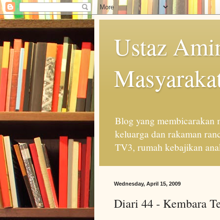
Ustaz Amin
Masyarakat
Blog yang membicarakan m
keluarga dan rakaman ran
TV3, rumah kebajikan anak
Wednesday, April 15, 2009
Diari 44 - Kembara T