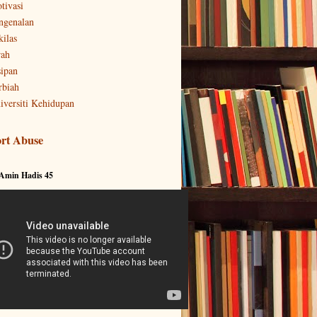
tivasi
ngenalan
kilas
rah
sipan
rbiah
iversiti Kehidupan
rt Abuse
 Amin Hadis 45