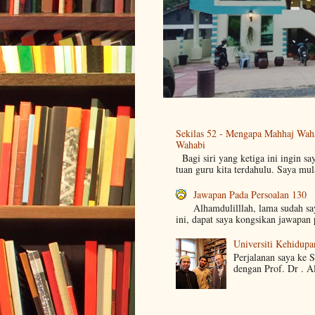
Sekilas 52 - Mengapa Mahhaj Wah
Wahabi
Bagi siri yang ketiga ini ingin sa
tuan guru kita terdahulu. Saya mul
Jawapan Pada Persoalan 130
Alhamdulilllah, lama sudah s
ini, dapat saya kongsikan jawapan 
Universiti Kehidupa
Perjalanan saya ke 
dengan Prof. Dr . A