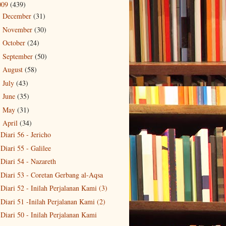
009
(439)
December
(31)
►
November
(30)
►
October
(24)
►
September
(50)
►
August
(58)
►
July
(43)
►
June
(35)
►
May
(31)
►
April
(34)
▼
Diari 56 - Jericho
Diari 55 - Galilee
Diari 54 - Nazareth
Diari 53 - Coretan Gerbang al-Aqsa
Diari 52 - Inilah Perjalanan Kami (3)
Diari 51 -Inilah Perjalanan Kami (2)
Diari 50 - Inilah Perjalanan Kami