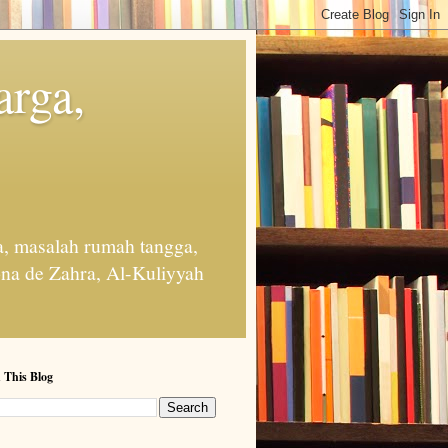
arga,
, masalah rumah tangga,
na de Zahra, Al-Kuliyyah
 This Blog