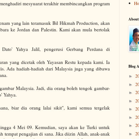
a menghadiri mesyuarat terakhir membincangkan program
H
About
 enam yang lain teramasuk Bil Hikmah Production, akan
mbara ke Jordan dan Palestin. Kami akan mula bertolak
 Dato' Yahya Jalil, pengerusi Gerbang Perdana di
ran yang dicetak oleh Yayasan Restu kepada kami. Ia
Blog A
is. Ada hadiah-hadiah dari Malaysia juga yang dibawa
ana.
2
►
2
►
gambar Malaysia. Jadi, dia orang boleh tengok gambar-
2
►
o' Yahya.
2
►
ana, biar dia orang lalai sikit", kami semua tergelak
2
►
2
►
2
►
ingga 4 Mei 09. Kemudian, saya akan ke Turki untuk
empat pengajian di sana. Jika diizin Allah, anak-anak
2
►