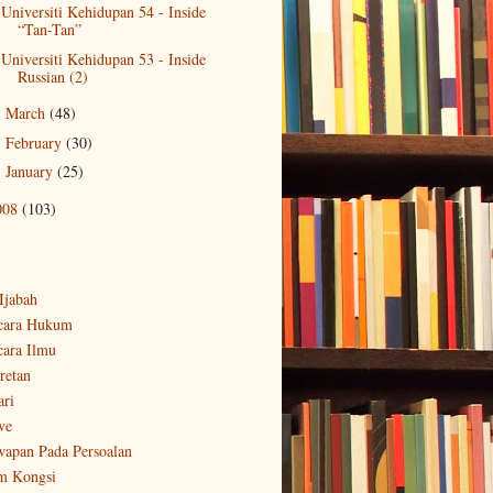
Universiti Kehidupan 54 - Inside
“Tan-Tan”
Universiti Kehidupan 53 - Inside
Russian (2)
March
(48)
►
February
(30)
►
January
(25)
►
008
(103)
-Ijabah
cara Hukum
cara Ilmu
retan
ari
ve
wapan Pada Persoalan
m Kongsi