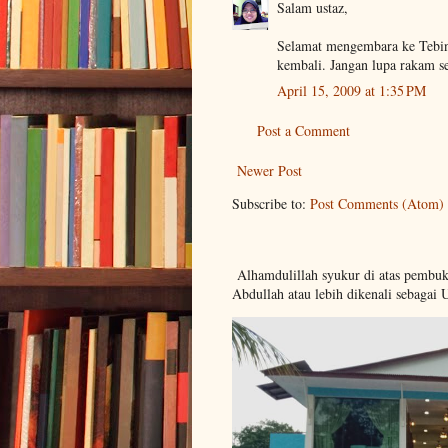
Salam ustaz,
Selamat mengembara ke Tebin
kembali. Jangan lupa rakam se
April 15, 2009 at 1:35 PM
Post a Comment
Newer Post
Subscribe to:
Post Comments (Atom)
Alhamdulillah syukur di atas pembu
Abdullah atau lebih dikenali sebagai 