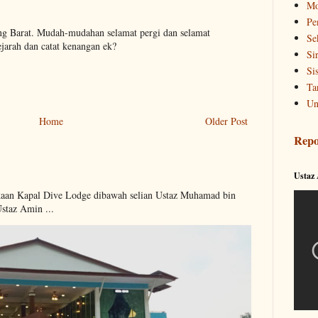
Mo
Pe
g Barat. Mudah-mudahan selamat pergi dan selamat
Se
jarah dan catat kenangan ek?
Si
Si
Ta
Un
Home
Older Post
Repo
Ustaz
kaan Kapal Dive Lodge dibawah selian Ustaz Muhamad bin
Ustaz Amin ...