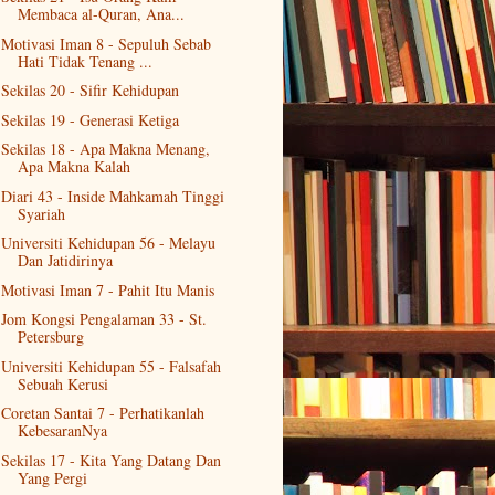
Membaca al-Quran, Ana...
Motivasi Iman 8 - Sepuluh Sebab
Hati Tidak Tenang ...
Sekilas 20 - Sifir Kehidupan
Sekilas 19 - Generasi Ketiga
Sekilas 18 - Apa Makna Menang,
Apa Makna Kalah
Diari 43 - Inside Mahkamah Tinggi
Syariah
Universiti Kehidupan 56 - Melayu
Dan Jatidirinya
Motivasi Iman 7 - Pahit Itu Manis
Jom Kongsi Pengalaman 33 - St.
Petersburg
Universiti Kehidupan 55 - Falsafah
Sebuah Kerusi
Coretan Santai 7 - Perhatikanlah
KebesaranNya
Sekilas 17 - Kita Yang Datang Dan
Yang Pergi