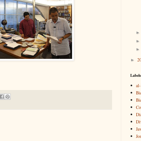
2
►
Labels
al
Bi
Bi
Co
Di
Di
Ja
Jo