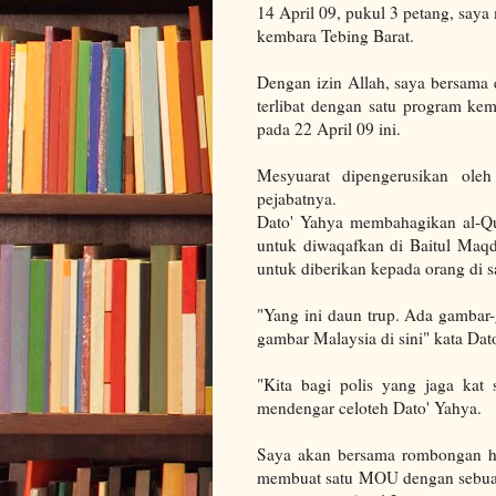
14 April 09, pukul 3 petang, say
kembara Tebing Barat.
Dengan izin Allah, saya bersama
terlibat dengan satu program ke
pada 22 April 09 ini.
Mesyuarat dipengerusikan oleh
pejabatnya.
Dato' Yahya membahagikan al-Qu
untuk diwaqafkan di Baitul Maqd
untuk diberikan kepada orang di s
"Yang ini daun trup. Ada gambar-
gambar Malaysia di sini" kata Dat
"Kita bagi polis yang jaga kat s
mendengar celoteh Dato' Yahya.
Saya akan bersama rombongan h
membuat satu MOU dengan sebuah t