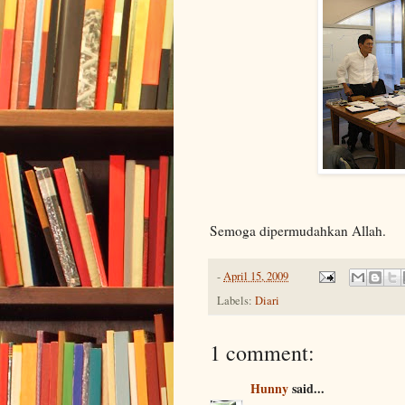
Semoga dipermudahkan Allah.
-
April 15, 2009
Labels:
Diari
1 comment:
Hunny
said...