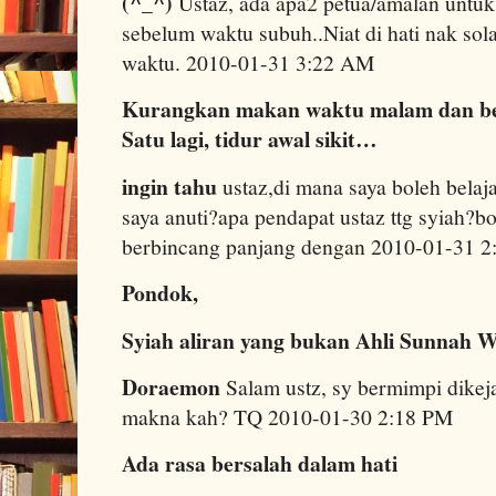
(^_^)
Ustaz, ada apa2 petua/amalan untu
sebelum waktu subuh..Niat di hati nak sol
waktu. 2010-01-31 3:22 AM
Kurangkan makan waktu malam dan ber
Satu lagi, tidur awal sikit…
ingin tahu
ustaz,di mana saya boleh belaj
saya anuti?apa pendapat ustaz ttg syiah?bo
berbincang panjang dengan 2010-01-31 
Pondok,
Syiah aliran yang bukan Ahli Sunnah 
Doraemon
Salam ustz, sy bermimpi dikeja
makna kah? TQ 2010-01-30 2:18 PM
Ada rasa bersalah dalam hati