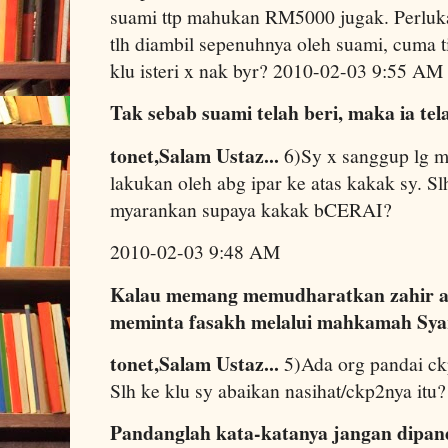
suami ttp mahukan RM5000 jugak. Perlukah
tlh diambil sepenuhnya oleh suami, cuma ti
klu isteri x nak byr? 2010-02-03 9:55 AM
Tak sebab suami telah beri, maka ia tela
tonet,Salam Ustaz...
6)Sy x sanggup lg m
lakukan oleh abg ipar ke atas kakak sy. Sl
myarankan supaya kakak bCERAI?
2010-02-03 9:48 AM
Kalau memang memudharatkan zahir at
meminta fasakh melalui mahkamah Sya
tonet,Salam Ustaz...
5)Ada org pandai ckp i
Slh ke klu sy abaikan nasihat/ckp2nya it
Pandanglah kata-katanya jangan dipand