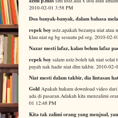
azmi p.mas
slm ustz.ada x doa atau amaln
2010-02-01 3:58 PM
Doa banyak-banyak, dalam bahasa mela
repek boy
ustz.apakah bezanya niat atau 
klau niat ng bg sesuatu pd org. 2010-02-
Nazar mesti lafaz, kalau belum lafaz pa
repek boy
salam ustz.boleh tak niat solat 
payah nak hadir niat dlm takbir. 2010-02
Niat mesti dalam takbir, dia lintasan ha
Gold
Apakah hukum download video dari 
ada di pasaran.Adakah kita menzalimi or
01 12:48 PM
Kita tak zalimi orang yang menjual, ya