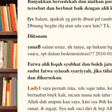
Banyakkan bersedekah dan niatkan pad
tersebut dan berbuat baik dengan ahli 
fys
Salam, apakah yg perlu dbuat pd rambut
Dbuang begitu shj atau ada cara lain? T.
Diitanam
yanaB
salam ustaz, nk tanya, ap hukum b
suara, spt dalam bedemonstrasi?? 2010-0
Fatwa ahli feqah syubhat dan boleh jatu
sudut fatwa syiasah syariyyah, jika tid
dan diharuskan.
Lady1
saya pernah zina, xde sape tahu, ke
bertaubat bnyk kali, mcam mana nak tahu t
Allah dah ampun kan saya. kini sya lbih ku
sunat, & mgaji. Sya nak suci diri & hrp A