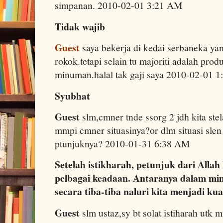
simpanan. 2010-02-01 3:21 AM
Tidak wajib
Guest
saya bekerja di kedai serbaneka yan
rokok.tetapi selain tu majoriti adalah pr
minuman.halal tak gaji saya 2010-02-01 
Syubhat
Guest
slm,cmner tnde ssorg 2 jdh kita stel
mmpi cmner situasinya?or dlm situasi sle
ptunjuknya? 2010-01-31 6:38 AM
Setelah istikharah, petunjuk dari Alla
pelbagai keadaan. Antaranya dalam mim
secara tiba-tiba naluri kita menjadi k
Guest
slm ustaz,sy bt solat istiharah utk