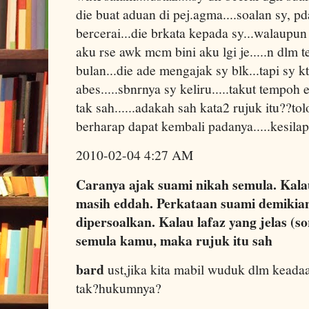
die buat aduan di pej.agma....soalan sy, p
bercerai...die brkata kepada sy...walaupun 
aku rse awk mcm bini aku lgi je.....n dlm t
bulan...die ade mengajak sy blk...tapi sy
abes.....sbnrnya sy keliru.....takut tempo
tak sah......adakah sah kata2 rujuk itu??tol
berharap dapat kembali padanya.....kesilapa
2010-02-04 4:27 AM
Caranya ajak suami nikah semula. Kala
masih eddah. Perkataan suami demikia
dipersoalkan. Kalau lafaz yang jelas (so
semula kamu, maka rujuk itu sah
bard
ust,jika kita mabil wuduk dlm keada
tak?hukumnya?