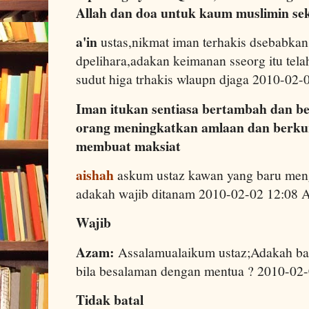
Allah dan doa untuk kaum muslimin sek
a'in
ustas,nikmat iman terhakis dsebabka
dpelihara,adakan keimanan sseorg itu tela
sudut higa trhakis wlaupn djaga 2010-02
Iman itukan sentiasa bertambah dan b
orang meningkatkan amlaan dan berkur
membuat maksiat
aishah
askum ustaz kawan yang baru men
adakah wajib ditanam 2010-02-02 12:08
Wajib
Azam:
Assalamualaikum ustaz;Adakah ba
bila besalaman dengan mentua ? 2010-02
Tidak batal