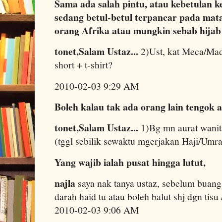
Sama ada salah pintu, atau kebetulan k
sedang betul-betul terpancar pada mata
orang Afrika atau mungkin sebab hijab 
tonet,Salam Ustaz...
2)Ust, kat Meca/Madi
short + t-shirt?
2010-02-03 9:29 AM
Boleh kalau tak ada orang lain tengok a
tonet,Salam Ustaz...
1)Bg mn aurat wanit
(tggl sebilik sewaktu mgerjakan Haji/Um
Yang wajib ialah pusat hingga lutut,
najla
saya nak tanya ustaz, sebelum buang 
darah haid tu atau boleh balut shj dgn tis
2010-02-03 9:06 AM