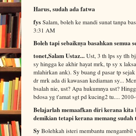
Harus, sudah ada fatwa
fys
Salam, boleh ke mandi sunat tanpa ba
3:31 AM
Boleh tapi sebaiknya basahkan semua s
tonet,Salam Ustaz...
Ust, 3 th lps sy tlh 
sy hingga ke akhir hayat mrk, tp sy x la
mlahirkan ank). Sy buang d pasar tp sejak
dr mrk ada di kawasan kediaman sy... Mc
bsalah nie, ust? Apa hukumnya ust? Hingga
bdosa yg t'amat sgt pd kucing2 tu.... 201
Belajarlah memaafkan diri kerana kit
demikian tetapi kerana memang sudah
Sy
Bolehkah isteri membantu mengambil 