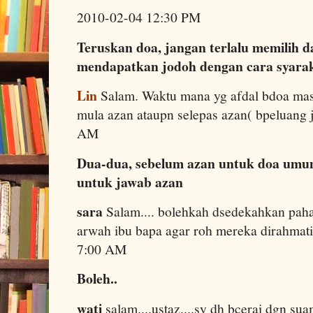
2010-02-04 12:30 PM
Teruskan doa, jangan terlalu memilih 
mendapatkan jodoh dengan cara syara
Lin
Salam. Waktu mana yg afdal bdoa masa
mula azan ataupn selepas azan( bpeluang
AM
Dua-dua, sebelum azan untuk doa umum
untuk jawab azan
sara
Salam.... bolehkah dsedekahkan paha
arwah ibu bapa agar roh mereka dirahmati
7:00 AM
Boleh..
wati
salam....ustaz....sy dh bcerai dgn suam