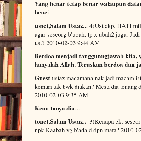
Yang benar tetap benar walaupun datan
benci
tonet,Salam Ustaz...
4)Ust ckp, HATI mili
agar seseorg b'ubah, tp x ubah2 juga. Jad
ust? 2010-02-03 9:44 AM
Berdoa menjadi tanggunngjawab kita
hanyalah Allah. Teruskan berdoa dan j
Guest
ustaz macamana nak jadi macam iste
kemari tak bwk diakan? Mesti dia tenang da
2010-02-03 9:35 AM
Kena tanya dia…
tonet,Salam Ustaz...
3)Kenapa ek, seseor
npk Kaabah yg b'ada d dpn mata? 2010-0