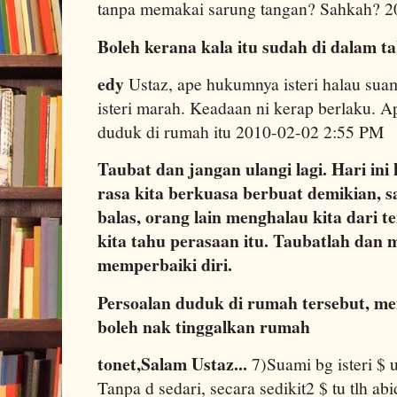
tanpa memakai sarung tangan? Sahkah? 
Boleh kerana kala itu sudah di dalam t
edy
Ustaz, ape hukumnya isteri halau suam
isteri marah. Keadaan ni kerap berlaku. 
duduk di rumah itu 2010-02-02 2:55 PM
Taubat dan jangan ulangi lagi. Hari ini 
rasa kita berkuasa berbuat demikian, sa
balas, orang lain menghalau kita dari t
kita tahu perasaan itu. Taubatlah dan 
memperbaiki diri.
Persoalan duduk di rumah tersebut, m
boleh nak tinggalkan rumah
tonet,Salam Ustaz...
7)Suami bg isteri $
Tanpa d sedari, secara sedikit2 $ tu tlh ab