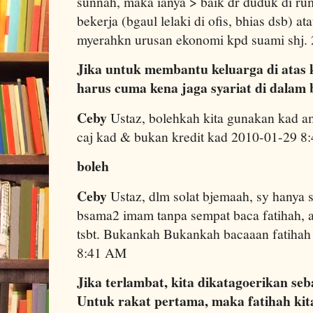
sunnah, maka ianya > baik dr duduk di r
bekerja (bgaul lelaki di ofis, bhias dsb) a
myerahkn urusan ekonomi kpd suami shj.
Jika untuk membantu keluarga di atas 
harus cuma kena jaga syariat di dalam 
Ceby
Ustaz, bolehkah kita gunakan kad a
caj kad & bukan kredit kad 2010-01-29 
boleh
Ceby
Ustaz, dlm solat bjemaah, sy hanya 
bsama2 imam tanpa sempat baca fatihah, ad
tsbt. Bukankah Bukankah bacaaan fatihah 
8:41 AM
Jika terlambat, kita dikatagoerikan se
Untuk rakat pertama, maka fatihah kit