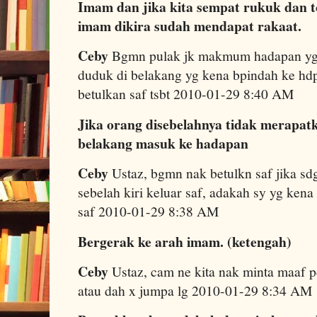
Imam dan jika kita sempat rukuk dan
imam dikira sudah mendapat rakaat.
Ceby
Bgmn pulak jk makmum hadapan yg ke
duduk di belakang yg kena bpindah ke hdp
betulkan saf tsbt 2010-01-29 8:40 AM
Jika orang disebelahnya tidak merapatk
belakang masuk ke hadapan
Ceby
Ustaz, bgmn nak betulkn saf jika sd
sebelah kiri keluar saf, adakah sy yg kena
saf 2010-01-29 8:38 AM
Bergerak ke arah imam. (ketengah)
Ceby
Ustaz, cam ne kita nak minta maaf p
atau dah x jumpa lg 2010-01-29 8:34 AM