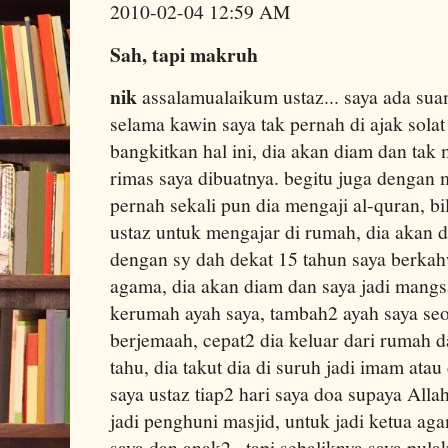
2010-02-04 12:59 AM
Sah, tapi makruh
nik
assalamualaikum ustaz... saya ada sua
selama kawin saya tak pernah di ajak solat
bangkitkan hal ini, dia akan diam dan tak
rimas saya dibuatnya. begitu juga dengan m
pernah sekali pun dia mengaji al-quran, bi
ustaz untuk mengajar di rumah, dia akan 
dengan sy dah dekat 15 tahun saya berkahwi
agama, dia akan diam dan saya jadi mangsa
kerumah ayah saya, tambah2 ayah saya seor
berjemaah, cepat2 dia keluar dari rumah d
tahu, dia takut dia di suruh jadi imam atau
saya ustaz tiap2 hari saya doa supaya Allah
jadi penghuni masjid, untuk jadi ketua a
saya dan anak2.. tapi sebaliknya saya pula