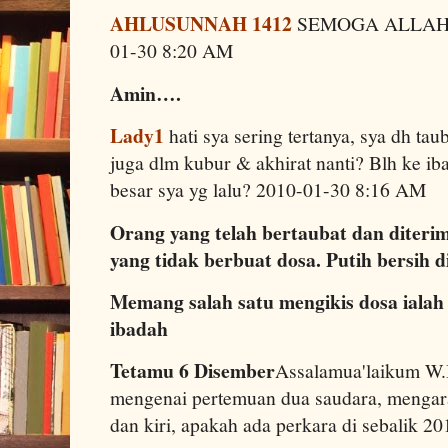
AHLUSUNNAH 1412
SEMOGA ALLAH 
01-30 8:20 AM
Amin….
Lady1
hati sya sering tertanya, sya dh tau
juga dlm kubur & akhirat nanti? Blh ke ib
besar sya yg lalu? 2010-01-30 8:16 AM
Orang yang telah bertaubat dan diterim
yang tidak berbuat dosa. Putih bersih di 
Memang salah satu mengikis dosa iala
ibadah
Tetamu 6 Disember
Assalamua'laikum W.B
mengenai pertemuan dua saudara, mengara
dan kiri, apakah ada perkara di sebalik 