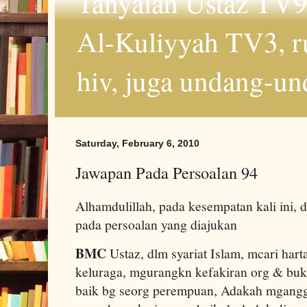
Tanyalah Ustaz TV9
Al-Kuliyyah TV3, r
hiv, juga undang-un
Saturday, February 6, 2010
Jawapan Pada Persoalan 94
Alhamdulillah, pada kesempatan kali ini, 
pada persoalan yang diajukan
BMC
Ustaz, dlm syariat Islam, mcari ha
keluraga, mgurangkn kefakiran org & bu
baik bg seorg perempuan, Adakah mgangg