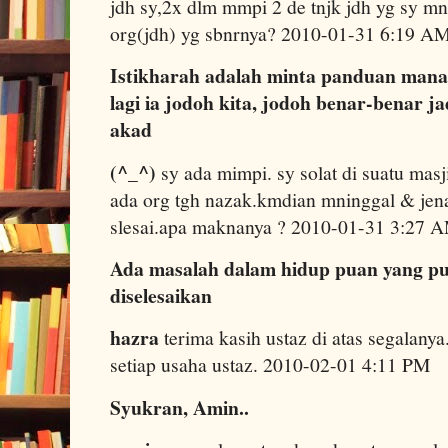
jdh sy,2x dlm mmpi 2 de tnjk jdh yg sy mn
org(jdh) yg sbnrnya? 2010-01-31 6:19 A
Istikharah adalah minta panduan mana 
lagi ia jodoh kita, jodoh benar-benar j
akad
(^_^)
sy ada mimpi. sy solat di suatu masji
ada org tgh nazak.kmdian mninggal & jena
slesai.apa maknanya ? 2010-01-31 3:27 
Ada masalah dalam hidup puan yang pu
diselesaikan
hazra
terima kasih ustaz di atas segala
setiap usaha ustaz. 2010-02-01 4:11 PM
Syukran, Amin..