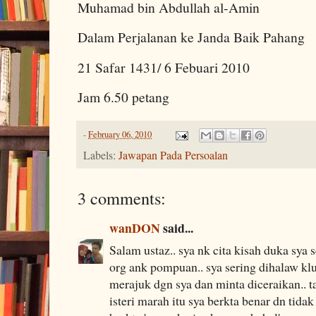
Muhamad bin Abdullah al-Amin
Dalam Perjalanan ke Janda Baik Pahang
21 Safar 1431/ 6 Febuari 2010
Jam 6.50 petang
-
February 06, 2010
Labels:
Jawapan Pada Persoalan
3 comments:
wanDON
said...
Salam ustaz.. sya nk cita kisah duka sya
org ank pompuan.. sya sering dihalaw klua
merajuk dgn sya dan minta diceraikan.. 
isteri marah itu sya berkta benar dn tida