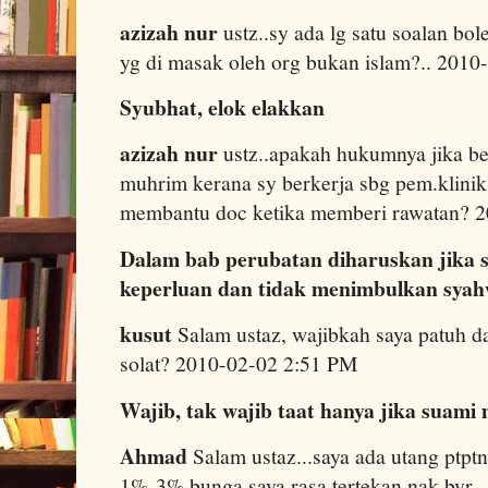
azizah nur
ustz..sy ada lg satu soalan b
yg di masak oleh org bukan islam?.. 201
Syubhat, elok elakkan
azizah nur
ustz..apakah hukumnya jika be
muhrim kerana sy berkerja sbg pem.klini
membantu doc ketika memberi rawatan? 
Dalam bab perubatan diharuskan jika 
keperluan dan tidak menimbulkan syah
kusut
Salam ustaz, wajibkah saya patuh da
solat? 2010-02-02 2:51 PM
Wajib, tak wajib taat hanya jika suami
Ahmad
Salam ustaz...saya ada utang ptptn
1%-3% bunga,saya rasa tertekan nak byr..