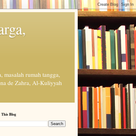
arga,
, masalah rumah tangga,
na de Zahra, Al-Kuliyyah
 This Blog