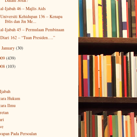
Dalam Solat?
al-Ijabah 46 – Majlis Aids
Universiti Kehidupan 136 – Kenapa
Iblis dan Jin Me...
al-Ijabah 45 – Permulaan Pembinaan
Diari 162 – “Tuan Presiden….”
January
(30)
►
009
(439)
008
(103)
-Ijabah
cara Hukum
cara Ilmu
retan
ari
ve
wapan Pada Persoalan