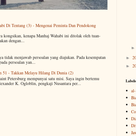
abi Di Tentang (3) - Mengenai Peminta Dan Pendokong
ya kongsikan, kenapa Manhaj Wahabi ini ditolak oleh tuan-
akan dengan...
aya tidak menjawab persoalan yang diajukan. Pada kesempatan
2
►
pada persoalan yan...
2
►
n 51 - Takkan Melayu Hilang Di Dunia (2)
Saint Petersburg mempunyai satu misi. Saya ingin bertemu
Labels
lexander K. Ogloblin, pengkaji Nusantara per...
al
Bi
Bi
Co
Di
Di
Ja