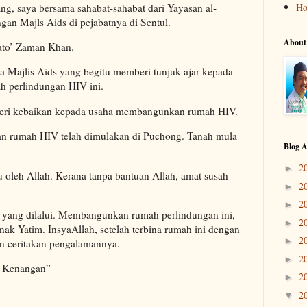
ng, saya bersama sahabat-sahabat dari Yayasan al-
H
an Majls Aids di pejabatnya di Sentul.
About
ato’ Zaman Khan.
a Majlis Aids yang begitu memberi tunjuk ajar kepada
h perlindungan HIV ini.
eri kebaikan kepada usaha membangunkan rumah HIV.
aan rumah HIV telah dimulakan di Puchong. Tanah mula
Blog A
2
►
 oleh Allah. Kerana tanpa bantuan Allah, amat susah
2
►
2
►
an yang dilalui. Membangunkan rumah perlindungan ini,
2
►
ak Yatim. InsyaAllah, setelah terbina rumah ini dengan
2
►
an ceritakan pengalamannya.
2
►
t Kenangan”
2
►
2
▼