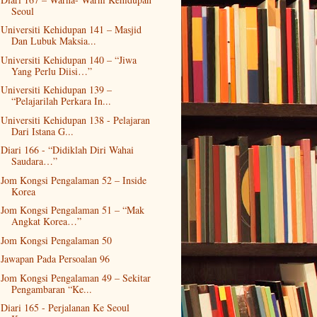
Seoul
Universiti Kehidupan 141 – Masjid
Dan Lubuk Maksia...
Universiti Kehidupan 140 – “Jiwa
Yang Perlu Diisi…”
Universiti Kehidupan 139 –
“Pelajarilah Perkara In...
Universiti Kehidupan 138 - Pelajaran
Dari Istana G...
Diari 166 - “Didiklah Diri Wahai
Saudara…”
Jom Kongsi Pengalaman 52 – Inside
Korea
Jom Kongsi Pengalaman 51 – “Mak
Angkat Korea…”
Jom Kongsi Pengalaman 50
Jawapan Pada Persoalan 96
Jom Kongsi Pengalaman 49 – Sekitar
Pengambaran “Ke...
Diari 165 - Perjalanan Ke Seoul