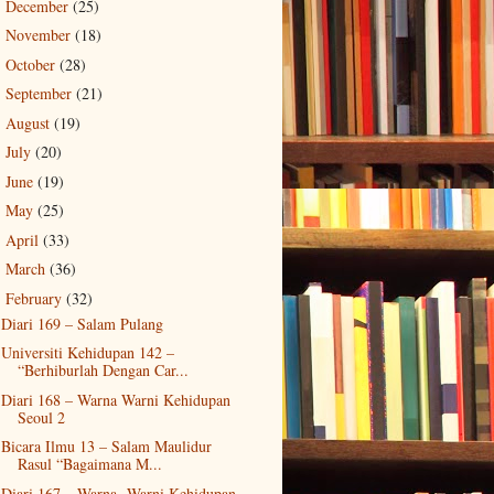
December
(25)
►
November
(18)
►
October
(28)
►
September
(21)
►
August
(19)
►
July
(20)
►
June
(19)
►
May
(25)
►
April
(33)
►
March
(36)
►
February
(32)
▼
Diari 169 – Salam Pulang
Universiti Kehidupan 142 –
“Berhiburlah Dengan Car...
Diari 168 – Warna Warni Kehidupan
Seoul 2
Bicara Ilmu 13 – Salam Maulidur
Rasul “Bagaimana M...
Diari 167 – Warna- Warni Kehidupan