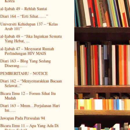
Korea
al-Ijabah 49 – Rehlah Santai
Diari 164 – “Erti Sihat……”
Universiti Kehidupan 137 – “Kelas
Arab 101”
al-Ijabah 48 – “Jika Inginkan Sesuatu
Yang Hebat, ...
al-Ijabah 47 – Mesyuarat Rumah
Perlindungan HIV MAIS
Diari 163 – Blog Yang Sedang
Diserang……
PEMBERITAHU - NOTICE
Diari 162 – “Menyemarakkan Bacaan
Selawat..”
Bicara Ilmu 12 – Forum Sihat Itu
Mudah
Diari 163 – Mmm…Perjalanan Hari
Ini…..
Jawapan Pada Persoalan 94
Bicara Ilmu 11 – Apa Yang Ada Di