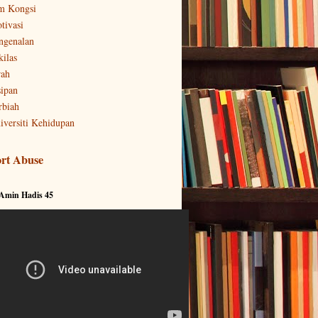
m Kongsi
tivasi
ngenalan
kilas
rah
sipan
rbiah
iversiti Kehidupan
rt Abuse
 Amin Hadis 45