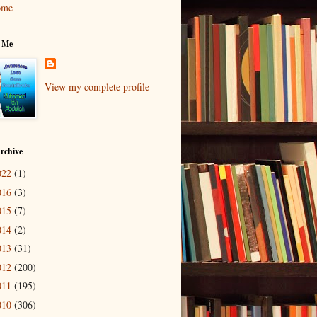
ome
 Me
View my complete profile
rchive
022
(1)
016
(3)
015
(7)
014
(2)
013
(31)
012
(200)
011
(195)
010
(306)