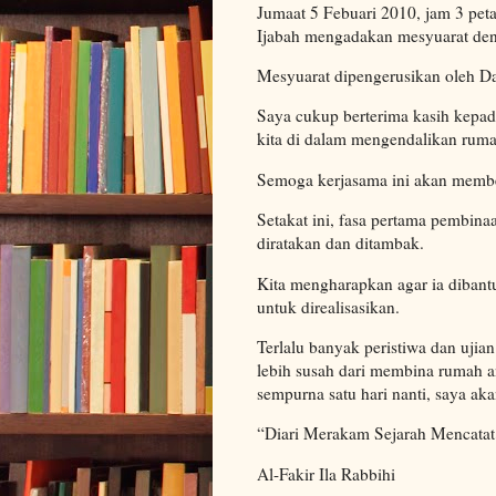
Jumaat 5 Febuari 2010, jam 3 peta
Ijabah mengadakan mesyuarat deng
Mesyuarat dipengerusikan oleh D
Saya cukup berterima kasih kepad
kita di dalam mengendalikan ruma
Semoga kerjasama ini akan memb
Setakat ini, fasa pertama pembin
diratakan dan ditambak.
Kita mengharapkan agar ia dibantu
untuk direalisasikan.
Terlalu banyak peristiwa dan uji
lebih susah dari membina rumah an
sempurna satu hari nanti, saya ak
“Diari Merakam Sejarah Mencata
Al-Fakir Ila Rabbihi