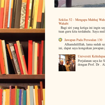
Sekilas 52 - Mengapa Mahhaj Wah
Wahabi
Bagi siri yang ketiga ini ingin sa
tuan guru kita terdahulu. Saya mul
Jawapan Pada Persoalan 130
Alhamdulilllah, lama sudah s
ini, dapat saya kongsikan jawapan 
Universiti Kehidupa
Perjalanan saya ke 
dengan Prof. Dr . A