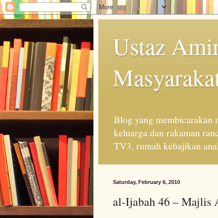
Ustaz Amin
Masyarakat
Blog yang membicarakan m
keluarga dan rakaman ran
TV3, rumah kebajikan anak
Saturday, February 6, 2010
al-Ijabah 46 – Majlis 