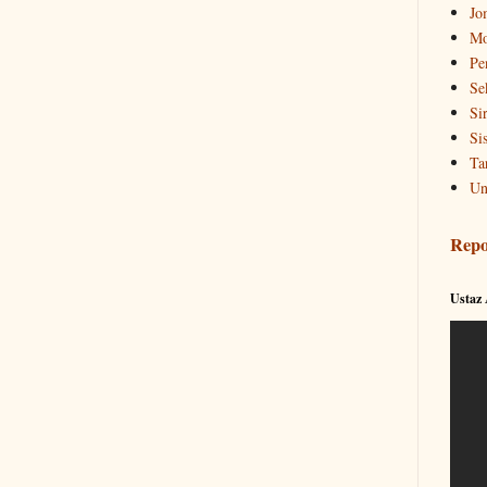
Jo
Mo
Pe
Se
Si
Si
Ta
Un
Repo
Ustaz