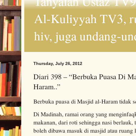
Tanyalah Ustaz TV9
Al-Kuliyyah TV3, r
hiv, juga undang-un
Thursday, July 26, 2012
Diari 398 – “Berbuka Puasa Di Mas
Haram..”
Berbuka puasa di Masjid al-Haram tidak s
Di Madinah, ramai orang yang menginfaq
makanan, dari roti sehingga nasi berlauk,
boleh dibawa masuk di masjid atau ruang l