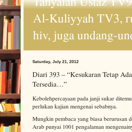
Tanyalah Ustaz TV9
Al-Kuliyyah TV3, r
hiv, juga undang-un
Saturday, July 21, 2012
Diari 393 – “Kesukaran Tetap Ada
Tersedia…”
Kebolehpercayaan pada janji sukar ditemui
perlukan kajian mengenai sebabnya.
Mungkin pembaca yang biasa berurusan d
Arab punyai 1001 pengalaman mengenain