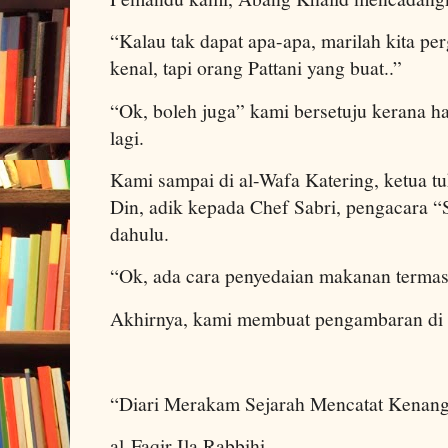
“Kalau tak dapat apa-apa, marilah kita per
kenal, tapi orang Pattani yang buat..”
“Ok, boleh juga” kami bersetuju kerana har
lagi.
Kami sampai di al-Wafa Katering, ketua t
Din, adik kepada Chef Sabri, pengacara “S
dahulu.
“Ok, ada cara penyedaian makanan termasu
Akhirnya, kami membuat pengambaran di s
“Diari Merakam Sejarah Mencatat Kenan
al-Faqir Ila Rabbihi