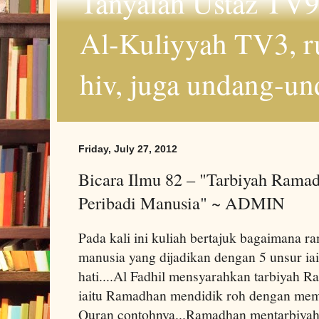
Tanyalah Ustaz TV9
Al-Kuliyyah TV3, r
hiv, juga undang-un
Friday, July 27, 2012
Bicara Ilmu 82 – "Tarbiyah Ram
Peribadi Manusia" ~ ADMIN
Pada kali ini kuliah bertajuk bagaimana r
manusia yang dijadikan dengan 5 unsur iai
hati....Al Fadhil mensyarahkan tarbiyah R
iaitu Ramadhan mendidik roh dengan m
Quran contohnya...Ramadhan mentarbiyah