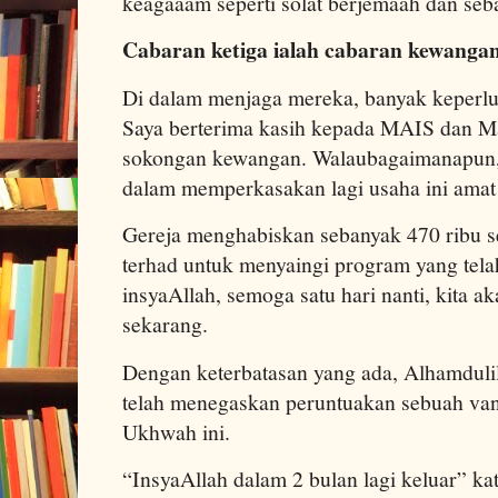
keagaaam seperti solat berjemaah dan seb
Cabaran ketiga ialah cabaran kewanga
Di dalam menjaga mereka, banyak keperlu
Saya berterima kasih kepada MAIS dan M
sokongan kewangan. Walaubagaimanapun, 
dalam memperkasakan lagi usaha ini amat 
Gereja menghabiskan sebanyak 470 ribu s
terhad untuk menyaingi program yang tela
insyaAllah, semoga satu hari nanti, kita ak
sekarang.
Dengan keterbatasan yang ada, Alhamdulil
telah menegaskan peruntuakan sebuah va
Ukhwah ini.
“InsyaAllah dalam 2 bulan lagi keluar” kat