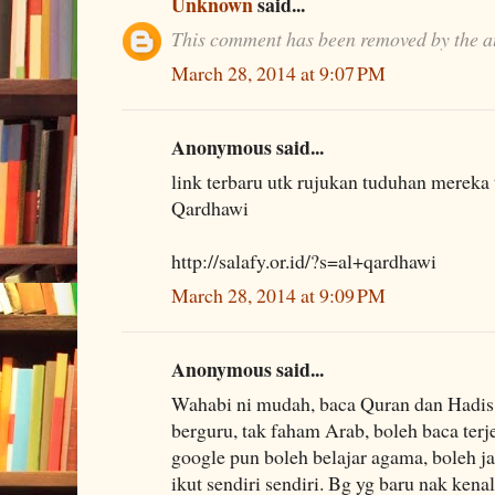
Unknown
said...
This comment has been removed by the a
March 28, 2014 at 9:07 PM
Anonymous said...
link terbaru utk rujukan tuduhan mereka
Qardhawi
http://salafy.or.id/?s=al+qardhawi
March 28, 2014 at 9:09 PM
Anonymous said...
Wahabi ni mudah, baca Quran dan Hadis s
berguru, tak faham Arab, boleh baca terj
google pun boleh belajar agama, boleh ja
ikut sendiri sendiri. Bg yg baru nak ke