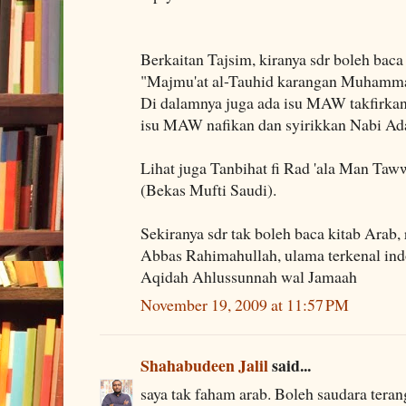
Berkaitan Tajsim, kiranya sdr boleh baca
"Majmu'at al-Tauhid karangan Muham
Di dalamnya juga ada isu MAW takfirkan
isu MAW nafikan dan syirikkan Nabi A
Lihat juga Tanbihat fi Rad 'ala Man Taw
(Bekas Mufti Saudi).
Sekiranya sdr tak boleh baca kitab Arab,
Abbas Rahimahullah, ulama terkenal in
Aqidah Ahlussunnah wal Jamaah
November 19, 2009 at 11:57 PM
Shahabudeen Jalil
said...
saya tak faham arab. Boleh saudara terang