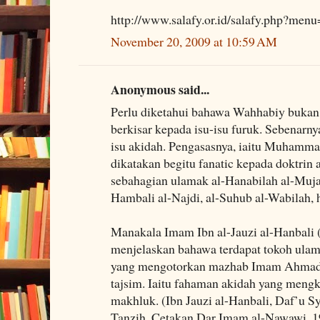
http://www.salafy.or.id/salafy.php?men
November 20, 2009 at 10:59 AM
Anonymous said...
Perlu diketahui bahawa Wahhabiy bukan
berkisar kepada isu-isu furuk. Sebenarny
isu akidah. Pengasasnya, iaitu Muhamm
dikatakan begitu fanatic kepada doktrin 
sebahagian ulamak al-Hanabilah al-Muja
Hambali al-Najdi, al-Suhub al-Wabilah, 
Manakala Imam Ibn al-Jauzi al-Hanbali 
menjelaskan bahawa terdapat tokoh ula
yang mengotorkan mazhab Imam Ahmad 
tajsim. Iaitu fahaman akidah yang mengk
makhluk. (Ibn Jauzi al-Hanbali, Daf’u S
Tanzih, Cetakan Dar Imam al-Nawawi, 