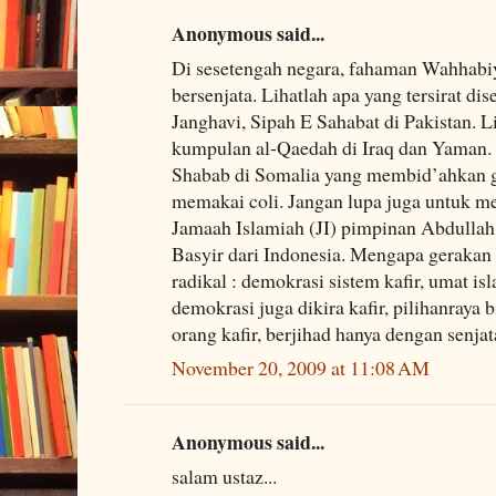
Anonymous said...
Di sesetengah negara, fahaman Wahhab
bersenjata. Lihatlah apa yang tersirat di
Janghavi, Sipah E Sahabat di Pakistan. L
kumpulan al-Qaedah di Iraq dan Yaman. 
Shabab di Somalia yang membid’ahkan 
memakai coli. Jangan lupa juga untuk me
Jamaah Islamiah (JI) pimpinan Abdulla
Basyir dari Indonesia. Mengapa gerakan
radikal : demokrasi sistem kafir, umat i
demokrasi juga dikira kafir, pilihanraya
orang kafir, berjihad hanya dengan senjata
November 20, 2009 at 11:08 AM
Anonymous said...
salam ustaz...