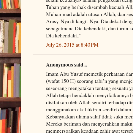
Tuhan yang berhak disembah kecuali Al
Muhammad adalah utusan Allah, dan ses
Arasy-Nya di langit-Nya. Dia dekat de
sebagaimana Dia kehendaki, dan turun k
Dia kehendaki..”
July 26, 2015 at 8:40 PM
Anonymous said...
Imam Abu Yusuf memetik perkataan da
(wafat 150 H) seorang tabi’n yang menje
seseorang mengatakan tentang sesuatu y
Allah tetapi hendaklah menyifatkannya b
disifatkan oleh Allah sendiri terhadap di
menggunakan akal fikiran sendiri dalam
Kebanyakkan ulama salaf tidak suka mem
Mereka beriman dan menyerahkan makna s
mempersoalkan keadaan zahir ayat terse