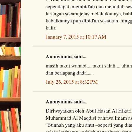
sependapat, membid'ah dan menuduh ses
larangan secara jelas melakukannya, bah
kebaikannya pun dibid'ah sesatkan, hing
kafir.
January 7, 2015 at 10:17 AM
Anonymous said...
masih takut wahabi.... takut salafi.... uhu
dan berlapang dada......
July 26, 2015 at 8:32 PM
Anonymous said...
Diriwayatkan oleh Abul Hasan Al Hikari
Muhammad Al Maqdisi bahawa Imam as-S
“Sunnah yang aku anut –seperti yang dia
selain keduanya- adalah pengakuan deng