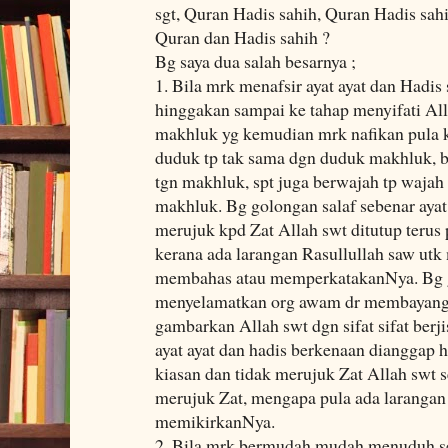
sgt, Quran Hadis sahih, Quran Hadis sahi
Quran dan Hadis sahih ?
Bg saya dua salah besarnya ;
1. Bila mrk menafsir ayat ayat dan Hadis 
hinggakan sampai ke tahap menyifati Alla
makhluk yg kemudian mrk nafikan pula k
duduk tp tak sama dgn duduk makhluk, be
tgn makhluk, spt juga berwajah tp wajah
makhluk. Bg golongan salaf sebenar ayat 
merujuk kpd Zat Allah swt ditutup terus p
kerana ada larangan Rasullullah saw ut
membahas atau memperkatakanNya. Bg go
menyelamatkan org awam dr membayan
gambarkan Allah swt dgn sifat sifat berj
ayat ayat dan hadis berkenaan dianggap
kiasan dan tidak merujuk Zat Allah swt s
merujuk Zat, mengapa pula ada larangan 
memikirkanNya.
2. Bila mrk bermudah mudah menuduh se