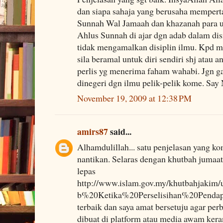
dan siapa sahaja yang berusaha memper
Sunnah Wal Jamaah dan khazanah para u
Ahlus Sunnah di ajar dgn adab dalam di
tidak mengamalkan disiplin ilmu. Kpd m
sila beramal untuk diri sendiri shj atau 
perlis yg menerima faham wahabi. Jgn g
dinegeri dgn ilmu pelik-pelik kome. Say
November 19, 2009 at 12:38 PM
amirs87
said...
Alhamdulillah... satu penjelasan yang ko
nantikan. Selaras dengan khutbah jumaa
lepas
http://www.islam.gov.my/khutbahjakim
b%20Ketika%20Perselisihan%20Pendapa
terbaik dan saya amat bersetuju agar per
dibuat di platform atau media awam kera