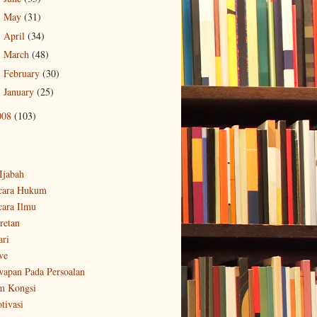
May
(31)
►
April
(34)
►
March
(48)
►
February
(30)
►
January
(25)
►
008
(103)
-Ijabah
cara Hukum
cara Ilmu
retan
ari
ve
wapan Pada Persoalan
m Kongsi
tivasi