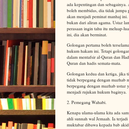
ada kepentingan dan sebagainya. 
boleh membidas, dia tidak jumpa 
akan menjadi peminat manhaj ini. B
bukan dari aliran agama. Ustaz la
perasaan ingin tahu itu meluap-l
ini, dia akan berminat.
Golongan pertama boleh terselamat
hukum hakam ini. Tetapi golongan
dalam mentafsir al-Quran dan Hadi
Quran dan hadis semata-mata.
Golongan kedua dan ketiga, jika t
tidak berpegang dengan mazhab mu
berpegang dengan mazhab ustaz ya
menjadi rujukan hukum baginya.
2. Pemegang Wahabi.
Kenapa ulama-ulama kita ada sam
ahli sunnah wal Jemaah. Ia terjadi
muktabar dibawa kepada bab akid