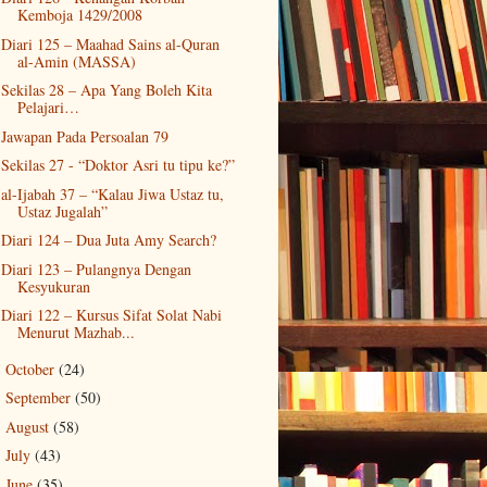
Kemboja 1429/2008
Diari 125 – Maahad Sains al-Quran
al-Amin (MASSA)
Sekilas 28 – Apa Yang Boleh Kita
Pelajari…
Jawapan Pada Persoalan 79
Sekilas 27 - “Doktor Asri tu tipu ke?”
al-Ijabah 37 – “Kalau Jiwa Ustaz tu,
Ustaz Jugalah”
Diari 124 – Dua Juta Amy Search?
Diari 123 – Pulangnya Dengan
Kesyukuran
Diari 122 – Kursus Sifat Solat Nabi
Menurut Mazhab...
October
(24)
►
September
(50)
►
August
(58)
►
July
(43)
►
June
(35)
►