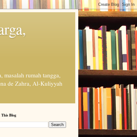
arga,
, masalah rumah tangga,
na de Zahra, Al-Kuliyyah
 This Blog