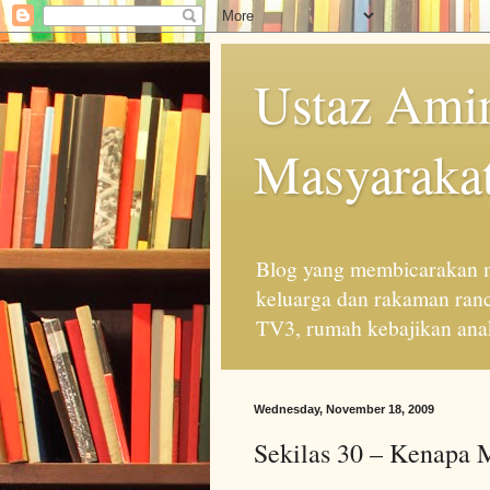
Ustaz Amin
Masyarakat
Blog yang membicarakan m
keluarga dan rakaman ran
TV3, rumah kebajikan anak
Wednesday, November 18, 2009
Sekilas 30 – Kenapa 