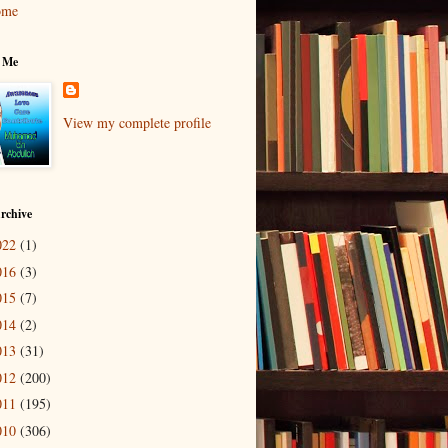
ome
 Me
View my complete profile
rchive
022
(1)
016
(3)
015
(7)
014
(2)
013
(31)
012
(200)
011
(195)
010
(306)