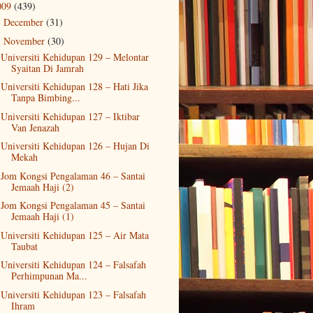
009
(439)
December
(31)
►
November
(30)
▼
Universiti Kehidupan 129 – Melontar
Syaitan Di Jamrah
Universiti Kehidupan 128 – Hati Jika
Tanpa Bimbing...
Universiti Kehidupan 127 – Iktibar
Van Jenazah
Universiti Kehidupan 126 – Hujan Di
Mekah
Jom Kongsi Pengalaman 46 – Santai
Jemaah Haji (2)
Jom Kongsi Pengalaman 45 – Santai
Jemaah Haji (1)
Universiti Kehidupan 125 – Air Mata
Taubat
Universiti Kehidupan 124 – Falsafah
Perhimpunan Ma...
Universiti Kehidupan 123 – Falsafah
Ihram