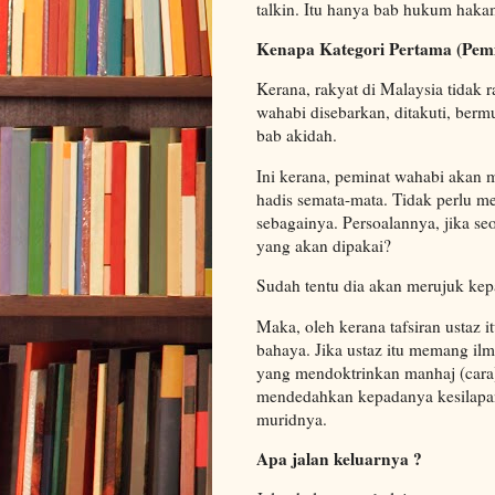
talkin. Itu hanya bab hukum haka
Kenapa Kategori Pertama (Pemi
Kerana, rakyat di Malaysia tidak 
wahabi disebarkan, ditakuti, be
bab akidah.
Ini kerana, peminat wahabi akan 
hadis semata-mata. Tidak perlu 
sebagainya. Persoalannya, jika seo
yang akan dipakai?
Sudah tentu dia akan merujuk kepad
Maka, oleh kerana tafsiran ustaz 
bahaya. Jika ustaz itu memang ilmu
yang mendoktrinkan manhaj (cara) 
mendedahkan kepadanya kesilapan
muridnya.
Apa jalan keluarnya ?