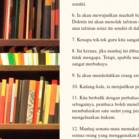
sendiri.
6. Ia akan mewujudkan mazhab bar
Doktrin ini akan menolak tafsiran
atau tafsiran ustaz itu sendiri di 
7. Kenapa tok-tok guru kita sangat
8. Ini kerana, jika manhaj ini d
tidak mengapa. Tetapi, apabila ma
sangat merbahaya.
9. Ia akan mendedahkan orang aw
10. Kadang-kala, ia menjadikan pe
11. Kita berbalik dengan perbaha
sebagainya, pembaca boleh menel
membahaskan satu sudut yang jara
mengeluarkan hukum.
12. Manhaj semata-mata memakai al
semua orang yang menggunakan ka