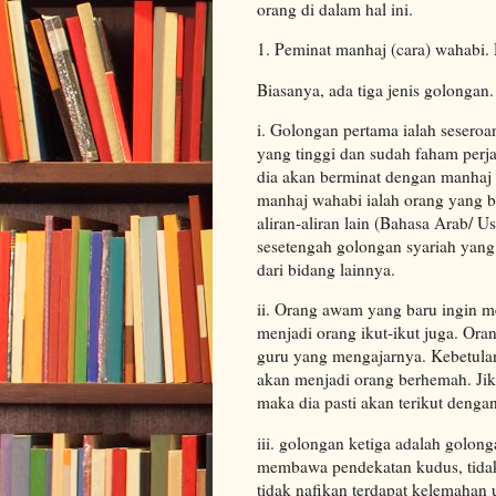
orang di dalam hal ini.
1. Peminat manhaj (cara) wahabi. 
Biasanya, ada tiga jenis golongan.
i. Golongan pertama ialah seseroa
yang tinggi dan sudah faham perj
dia akan berminat dengan manhaj 
manhaj wahabi ialah orang yang b
aliran-aliran lain (Bahasa Arab/ U
sesetengah golongan syariah yang 
dari bidang lainnya.
ii. Orang awam yang baru ingin m
menjadi orang ikut-ikut juga. Or
guru yang mengajarnya. Kebetulan
akan menjadi orang berhemah. Jik
maka dia pasti akan terikut dengan
iii. golongan ketiga adalah golon
membawa pendekatan kudus, tidak 
tidak nafikan terdapat kelemahan