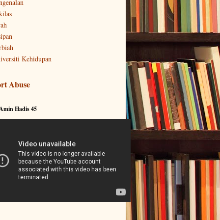
ngenalan
kilas
rah
sipan
rbiah
iversiti Kehidupan
rt Abuse
 Amin Hadis 45