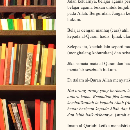
Jalan keluarnya, belajar agama pe
belajar agama bukan untuk tunjuk 
pada Allah. Bergurulah. Jangan ke
hukum.
Belajar dengan manhaj (cara) ahli
kepada al-Quran, hadis, Ijmak ula
Selepas itu, kaedah lain seperti m
(menghalang keburukan) dan seba
Jika semata-mata al-Quran dan had
mentafsir sesebuah hukum.
Di dalam al-Quran Allah menyata
Hai orang-orang yang beriman, ta'a
antara kamu. Kemudian jika kamu
kembalikanlah ia kepada Allah (A
benar beriman kepada Allah dan h
dan lebih baik akibatnya
. (surah 
Imam al-Qurtubi ketika menafsirk