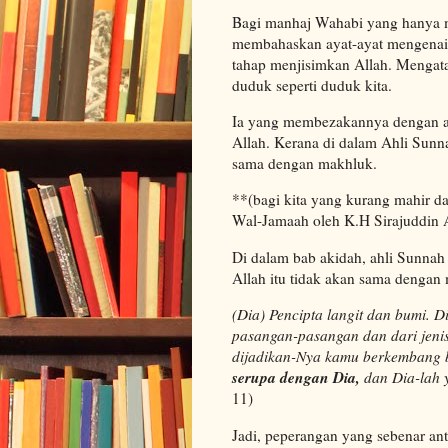
Bagi manhaj Wahabi yang hanya m
membahaskan ayat-ayat mengenai z
tahap menjisimkan Allah. Mengataka
duduk seperti duduk kita.
Ia yang membezakannya dengan ak
Allah. Kerana di dalam Ahli Sunn
sama dengan makhluk.
**(bagi kita yang kurang mahir d
Wal-Jamaah oleh K.H Sirajuddin 
Di dalam bab akidah, ahli Sunnah 
Allah itu tidak akan sama dengan
(Dia) Pencipta langit dan bumi. D
pasangan-pasangan dan dari jenis
dijadikan-Nya kamu berkembang b
serupa dengan Dia,
dan Dia-lah
11)
Jadi, peperangan yang sebenar an