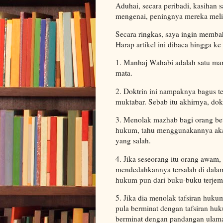
Aduhai, secara peribadi, kasihan 
mengenai, peningnya mereka meli
Secara ringkas, saya ingin memb
Harap artikel ini dibaca hingga k
1. Manhaj Wahabi adalah satu ma
mata.
2. Doktrin ini nampaknya bagus t
muktabar. Sebab itu akhirnya, do
3. Menolak mazhab bagi orang bet
hukum, tahu menggunakannya akan 
yang salah.
4. Jika seseorang itu orang awam,
mendedahkannya tersalah di dalam
hukum pun dari buku-buku terjem
5. Jika dia menolak tafsiran huku
pula berminat dengan tafsiran huk
berminat dengan pandangan ulama