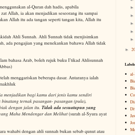
enggunakan al-Quran dah hadis, apabila
at Allah, ia akan menjadikan seseorang itu sampai
n Allah itu ada tangan seperti tangan kita, Allah itu
idah Ahli Sunnah. Ahli Sunnah tidak menjisimkan
ah, ada pengajian yang menekankan bahawa Allah tidak
2
►
alam bahasa Arab, boleh rujuk buku I’tikad Ahlisunnah
Labels
Abbas)
al
telah menggariskan beberapa dasar. Antaranya ialah
Bi
 makhluk
Bi
ia menjadikan bagi kamu dari jenis kamu sendiri
Co
 binatang ternak pasangan- pasangan (pula),
Di
Tidak
ada sesuatupun yang
iak dengan jalan itu.
Di
 yang Maha Mendengar dan Melihat
(surah al-Syura ayat
Ja
Jo
Mo
tara wahabi dengan ahli sunnah bukan sebab qunut atau