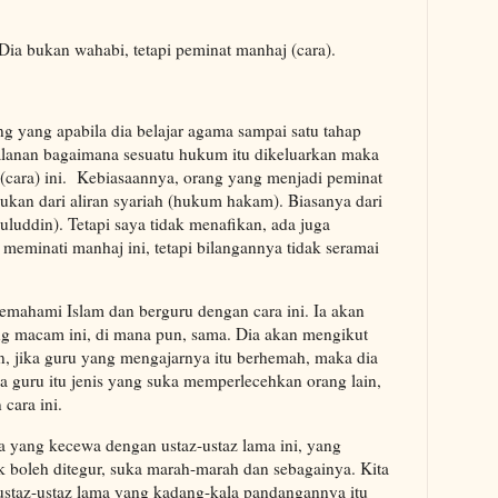
Dia bukan wahabi, tetapi peminat manhaj (cara).
ng yang apabila dia belajar agama sampai satu tahap
alanan bagaimana sesuatu hukum itu dikeluarkan maka
(cara) ini. Kebiasaannya, orang yang menjadi peminat
ukan dari aliran syariah (hukum hakam). Biasanya dari
suluddin). Tetapi saya tidak menafikan, ada juga
meminati manhaj ini, tetapi bilangannya tidak seramai
emahami Islam dan berguru dengan cara ini. Ia akan
ang macam ini, di mana pun, sama. Dia akan mengikut
, jika guru yang mengajarnya itu berhemah, maka dia
a guru itu jenis yang suka memperlecehkan orang lain,
 cara ini.
ga yang kecewa dengan ustaz-ustaz lama ini, yang
boleh ditegur, suka marah-marah dan sebagainya. Kita
 ustaz-ustaz lama yang kadang-kala pandangannya itu