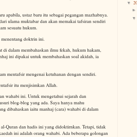
2
▼
u apabila, ustaz baru itu sebagai pegangan mazhabnya.
 dari ulama muktabar dan akan memakai tafsiran sendiri
dalam sesuatu hukum.
 menentang doktrin ini.
ibuat di dalam membahaskan ilmu fekah, hukum hakam,
nhaj ini dipakai untuk membahaskan soal akidah, ia
am mentafsir mengenai ketuhanan dengan sendiri.
ntafsir itu menjisimkan Allah.
san wahabi ini. Untuk mengetahui sejarah dan
usuri blog-blog yang ada. Saya hanya mahu
ng dibahaskan iaitu manhaj (cara) wahabi di dalam
-Quran dan hadis ini yang didoktirnkan. Tetapi, tidak
edah ini adalah orang wahabi. Ada beberapa golongan