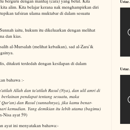
rlu berguru dengan manhaj (cara) yang betul. Kita
Ustaz
kita alim. Kita belajar kerana nak menghampirkan diri
tepikan tafsiran ulama muktabar di dalam sesuatu
 Sunnah iaitu, hukum itu dikeluarkan dengan melihat
ma dan kias.
asalih al-Mursalah (melihat kebaikan), sad al-Zara’ik
gainya.
is, ditakuti terdedah dengan kesilapan di dalam
Ustaz
kan bahawa :-
tilah Allah dan ta'atilah Rasul (Nya), dan ulil amri di
 berlainan pendapat tentang sesuatu, maka
l Qur'an) dan Rasul (sunnahnya), jika kamu benar-
ari kemudian. Yang demikian itu lebih utama (bagimu)
an-Nisa ayat 59)
an ayat ini menyatakan bahawa:-