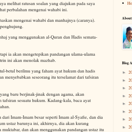
saya melihat ratusan soalan yang diajukan pada saya
H
hat perbalahan mengenai wahabi ini.
About
ahaskan mengenai wahabi dan manhajnya (caranya).
e penghujung.
nhaj yang menggunakan al-Quran dan Hadis semata-
etapi ia akan mengetepikan pandangan ulama-ulama
ktrin ini akan menolak mazhab.
Blog A
ul-betul berilmu yang faham ayat hukum dan hadis
2
►
menyebabkan seseorang itu terselamat dari tafsiran
2
►
2
►
 yang baru berjinak-jinak dengan agama, akan
2
►
 tafsiran sesuatu hukum. Kadang-kala, baca ayat
2
►
ahan.
2
►
m dari Imam-Imam besar seperti Imam al-Syafie, dan dia
2
►
um ustaz barunya ini, akhirnya, dia akan kurang
2
►
 muktabar, dan akan menggunakan pandangan ustaz itu