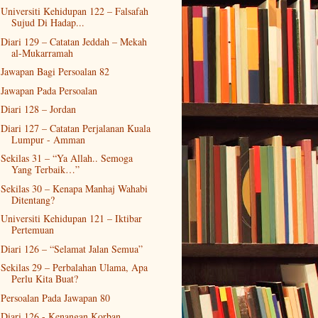
Universiti Kehidupan 122 – Falsafah
Sujud Di Hadap...
Diari 129 – Catatan Jeddah – Mekah
al-Mukarramah
Jawapan Bagi Persoalan 82
Jawapan Pada Persoalan
Diari 128 – Jordan
Diari 127 – Catatan Perjalanan Kuala
Lumpur - Amman
Sekilas 31 – “Ya Allah.. Semoga
Yang Terbaik…”
Sekilas 30 – Kenapa Manhaj Wahabi
Ditentang?
Universiti Kehidupan 121 – Iktibar
Pertemuan
Diari 126 – “Selamat Jalan Semua”
Sekilas 29 – Perbalahan Ulama, Apa
Perlu Kita Buat?
Persoalan Pada Jawapan 80
Diari 126 - Kenangan Korban