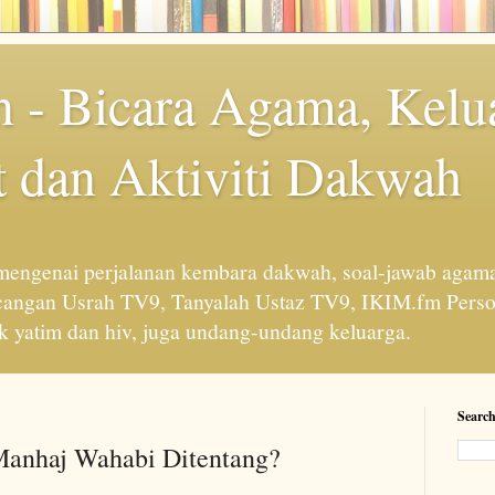
 - Bicara Agama, Kelu
 dan Aktiviti Dakwah
engenai perjalanan kembara dakwah, soal-jawab agama
cangan Usrah TV9, Tanyalah Ustaz TV9, IKIM.fm Perso
 yatim dan hiv, juga undang-undang keluarga.
Search
Manhaj Wahabi Ditentang?