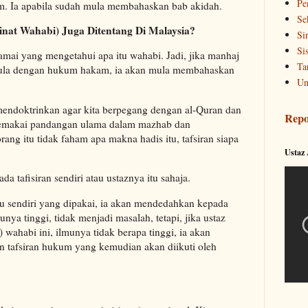
Pe
m. Ia apabila sudah mula membahaskan bab akidah.
Se
nat Wahabi) Juga Ditentang Di Malaysia?
Si
Si
ramai yang mengetahui apa itu wahabi. Jadi, jika manhaj
Ta
rmula dengan hukum hakam, ia akan mula membahaskan
Un
mendoktrinkan agar kita berpegang dengan al-Quran dan
Repo
memakai pandangan ulama dalam mazhab dan
rang itu tidak faham apa makna hadis itu, tafsiran siapa
Ustaz
a tafisiran sendiri atau ustaznya itu sahaja.
itu sendiri yang dipakai, ia akan mendedahkan kepada
nya tinggi, tidak menjadi masalah, tetapi, jika ustaz
wahabi ini, ilmunya tidak berapa tinggi, ia akan
 tafsiran hukum yang kemudian akan diikuti oleh