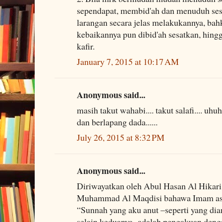
sependapat, membid'ah dan menuduh ses
larangan secara jelas melakukannya, bah
kebaikannya pun dibid'ah sesatkan, hing
kafir.
January 7, 2015 at 10:17 AM
Anonymous said...
masih takut wahabi.... takut salafi.... uhu
dan berlapang dada......
July 26, 2015 at 8:32 PM
Anonymous said...
Diriwayatkan oleh Abul Hasan Al Hikari
Muhammad Al Maqdisi bahawa Imam as-S
“Sunnah yang aku anut –seperti yang dia
selain keduanya- adalah pengakuan deng