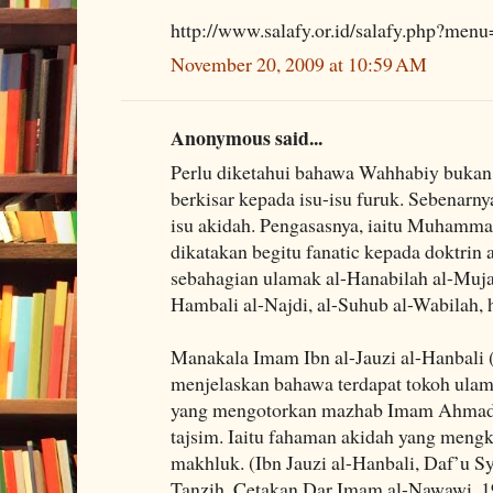
http://www.salafy.or.id/salafy.php?men
November 20, 2009 at 10:59 AM
Anonymous said...
Perlu diketahui bahawa Wahhabiy bukan
berkisar kepada isu-isu furuk. Sebenarny
isu akidah. Pengasasnya, iaitu Muhamm
dikatakan begitu fanatic kepada doktrin 
sebahagian ulamak al-Hanabilah al-Muja
Hambali al-Najdi, al-Suhub al-Wabilah, 
Manakala Imam Ibn al-Jauzi al-Hanbali 
menjelaskan bahawa terdapat tokoh ula
yang mengotorkan mazhab Imam Ahmad 
tajsim. Iaitu fahaman akidah yang mengk
makhluk. (Ibn Jauzi al-Hanbali, Daf’u S
Tanzih, Cetakan Dar Imam al-Nawawi, 