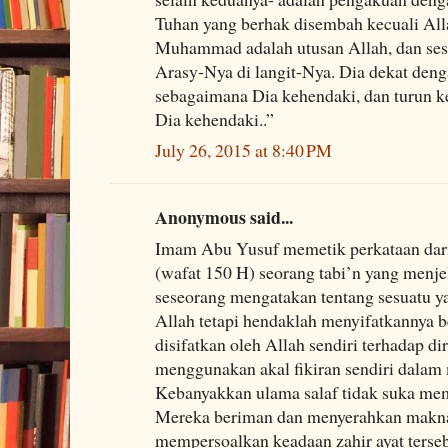
Tuhan yang berhak disembah kecuali Al
Muhammad adalah utusan Allah, dan ses
Arasy-Nya di langit-Nya. Dia dekat de
sebagaimana Dia kehendaki, dan turun k
Dia kehendaki..”
July 26, 2015 at 8:40 PM
Anonymous said...
Imam Abu Yusuf memetik perkataan da
(wafat 150 H) seorang tabi’n yang menje
seseorang mengatakan tentang sesuatu y
Allah tetapi hendaklah menyifatkannya b
disifatkan oleh Allah sendiri terhadap di
menggunakan akal fikiran sendiri dalam
Kebanyakkan ulama salaf tidak suka mem
Mereka beriman dan menyerahkan makna s
mempersoalkan keadaan zahir ayat terse