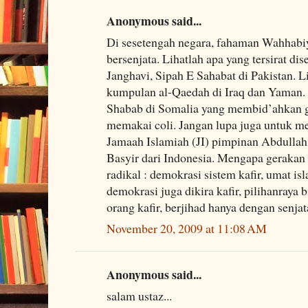
Anonymous said...
Di sesetengah negara, fahaman Wahhab
bersenjata. Lihatlah apa yang tersirat di
Janghavi, Sipah E Sahabat di Pakistan. L
kumpulan al-Qaedah di Iraq dan Yaman. 
Shabab di Somalia yang membid’ahkan 
memakai coli. Jangan lupa juga untuk me
Jamaah Islamiah (JI) pimpinan Abdulla
Basyir dari Indonesia. Mengapa gerakan
radikal : demokrasi sistem kafir, umat i
demokrasi juga dikira kafir, pilihanraya
orang kafir, berjihad hanya dengan senjata
November 20, 2009 at 11:08 AM
Anonymous said...
salam ustaz...