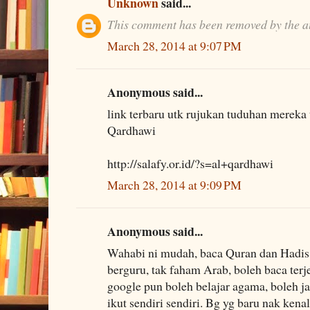
Unknown
said...
This comment has been removed by the a
March 28, 2014 at 9:07 PM
Anonymous said...
link terbaru utk rujukan tuduhan mereka
Qardhawi
http://salafy.or.id/?s=al+qardhawi
March 28, 2014 at 9:09 PM
Anonymous said...
Wahabi ni mudah, baca Quran dan Hadis s
berguru, tak faham Arab, boleh baca terj
google pun boleh belajar agama, boleh ja
ikut sendiri sendiri. Bg yg baru nak ke