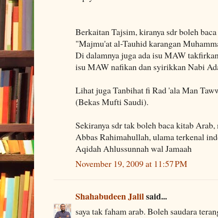
Berkaitan Tajsim, kiranya sdr boleh baca
"Majmu'at al-Tauhid karangan Muham
Di dalamnya juga ada isu MAW takfirkan
isu MAW nafikan dan syirikkan Nabi A
Lihat juga Tanbihat fi Rad 'ala Man Taw
(Bekas Mufti Saudi).
Sekiranya sdr tak boleh baca kitab Arab,
Abbas Rahimahullah, ulama terkenal in
Aqidah Ahlussunnah wal Jamaah
November 19, 2009 at 11:57 PM
Shahabudeen Jalil
said...
saya tak faham arab. Boleh saudara terang