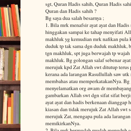
sgt, Quran Hadis sahih, Quran Hadis sahi
Quran dan Hadis sahih ?
Bg saya dua salah besarnya ;
1. Bila mrk menafsir ayat ayat dan Hadis 
hinggakan sampai ke tahap menyifati Alla
makhluk yg kemudian mrk nafikan pula k
duduk tp tak sama dgn duduk makhluk, be
tgn makhluk, spt juga berwajah tp wajah
makhluk. Bg golongan salaf sebenar ayat 
merujuk kpd Zat Allah swt ditutup terus p
kerana ada larangan Rasullullah saw ut
membahas atau memperkatakanNya. Bg go
menyelamatkan org awam dr membayan
gambarkan Allah swt dgn sifat sifat berj
ayat ayat dan hadis berkenaan dianggap
kiasan dan tidak merujuk Zat Allah swt s
merujuk Zat, mengapa pula ada larangan 
memikirkanNya.
2. Bila mrk bermudah mudah menuduh se