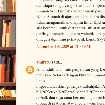
dan siapa sahaja yang berusaha memper
Sunnah Wal Jamaah dan khazanah para u
Ahlus Sunnah di ajar dgn adab dalam di
tidak mengamalkan disiplin ilmu. Kpd m
sila beramal untuk diri sendiri shj atau 
perlis yg menerima faham wahabi. Jgn g
dinegeri dgn ilmu pelik-pelik kome. Say
November 19, 2009 at 12:38 PM
amirs87
said...
Alhamdulillah... satu penjelasan yang ko
nantikan. Selaras dengan khutbah jumaa
lepas
http://www.islam.gov.my/khutbahjakim
b%20Ketika%20Perselisihan%20Pendapa
terbaik dan saya amat bersetuju agar per
dibuat di platform atau media awam kera