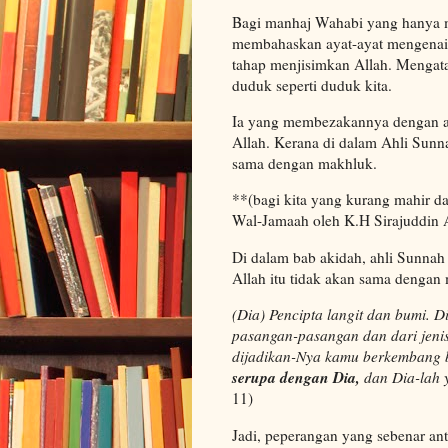
Bagi manhaj Wahabi yang hanya m
membahaskan ayat-ayat mengenai z
tahap menjisimkan Allah. Mengataka
duduk seperti duduk kita.
Ia yang membezakannya dengan ak
Allah. Kerana di dalam Ahli Sunn
sama dengan makhluk.
**(bagi kita yang kurang mahir d
Wal-Jamaah oleh K.H Sirajuddin 
Di dalam bab akidah, ahli Sunnah 
Allah itu tidak akan sama dengan
(Dia) Pencipta langit dan bumi. D
pasangan-pasangan dan dari jenis
dijadikan-Nya kamu berkembang b
serupa dengan Dia,
dan Dia-lah
11)
Jadi, peperangan yang sebenar an