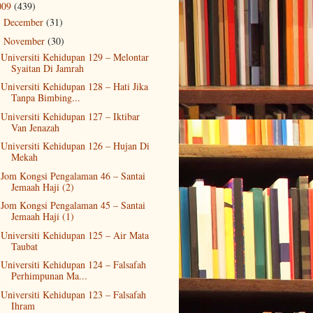
009
(439)
December
(31)
►
November
(30)
▼
Universiti Kehidupan 129 – Melontar
Syaitan Di Jamrah
Universiti Kehidupan 128 – Hati Jika
Tanpa Bimbing...
Universiti Kehidupan 127 – Iktibar
Van Jenazah
Universiti Kehidupan 126 – Hujan Di
Mekah
Jom Kongsi Pengalaman 46 – Santai
Jemaah Haji (2)
Jom Kongsi Pengalaman 45 – Santai
Jemaah Haji (1)
Universiti Kehidupan 125 – Air Mata
Taubat
Universiti Kehidupan 124 – Falsafah
Perhimpunan Ma...
Universiti Kehidupan 123 – Falsafah
Ihram