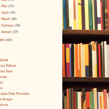
May
(31)
►
April
(34)
►
March
(48)
►
February
(30)
►
January
(25)
►
008
(103)
-Ijabah
cara Hukum
cara Ilmu
retan
ari
ve
wapan Pada Persoalan
m Kongsi
tivasi