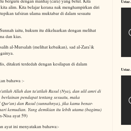
rlu berguru dengan manhaj (cara) yang betul. Kita
Ustaz
kita alim. Kita belajar kerana nak menghampirkan diri
tepikan tafsiran ulama muktabar di dalam sesuatu
 Sunnah iaitu, hukum itu dikeluarkan dengan melihat
ma dan kias.
asalih al-Mursalah (melihat kebaikan), sad al-Zara’ik
gainya.
is, ditakuti terdedah dengan kesilapan di dalam
Ustaz
kan bahawa :-
tilah Allah dan ta'atilah Rasul (Nya), dan ulil amri di
 berlainan pendapat tentang sesuatu, maka
l Qur'an) dan Rasul (sunnahnya), jika kamu benar-
ari kemudian. Yang demikian itu lebih utama (bagimu)
an-Nisa ayat 59)
an ayat ini menyatakan bahawa:-