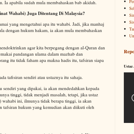
Pe
m. Ia apabila sudah mula membahaskan bab akidah.
Se
nat Wahabi) Juga Ditentang Di Malaysia?
Si
Si
ramai yang mengetahui apa itu wahabi. Jadi, jika manhaj
Ta
rmula dengan hukum hakam, ia akan mula membahaskan
Un
mendoktrinkan agar kita berpegang dengan al-Quran dan
Repo
memakai pandangan ulama dalam mazhab dan
rang itu tidak faham apa makna hadis itu, tafsiran siapa
Ustaz
a tafisiran sendiri atau ustaznya itu sahaja.
itu sendiri yang dipakai, ia akan mendedahkan kepada
nya tinggi, tidak menjadi masalah, tetapi, jika ustaz
wahabi ini, ilmunya tidak berapa tinggi, ia akan
 tafsiran hukum yang kemudian akan diikuti oleh