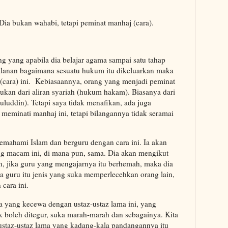
Dia bukan wahabi, tetapi peminat manhaj (cara).
ng yang apabila dia belajar agama sampai satu tahap
alanan bagaimana sesuatu hukum itu dikeluarkan maka
(cara) ini. Kebiasaannya, orang yang menjadi peminat
ukan dari aliran syariah (hukum hakam). Biasanya dari
suluddin). Tetapi saya tidak menafikan, ada juga
meminati manhaj ini, tetapi bilangannya tidak seramai
emahami Islam dan berguru dengan cara ini. Ia akan
ang macam ini, di mana pun, sama. Dia akan mengikut
, jika guru yang mengajarnya itu berhemah, maka dia
a guru itu jenis yang suka memperlecehkan orang lain,
 cara ini.
ga yang kecewa dengan ustaz-ustaz lama ini, yang
boleh ditegur, suka marah-marah dan sebagainya. Kita
 ustaz-ustaz lama yang kadang-kala pandangannya itu