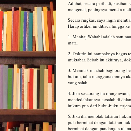
Aduhai, secara peribadi, kasihan 
mengenai, peningnya mereka meli
Secara ringkas, saya ingin memb
Harap artikel ini dibaca hingga k
1. Manhaj Wahabi adalah satu ma
mata.
2. Doktrin ini nampaknya bagus t
muktabar. Sebab itu akhirnya, do
3. Menolak mazhab bagi orang bet
hukum, tahu menggunakannya akan 
yang salah.
4. Jika seseorang itu orang awam,
mendedahkannya tersalah di dalam
hukum pun dari buku-buku terjem
5. Jika dia menolak tafsiran huku
pula berminat dengan tafsiran huk
berminat dengan pandangan ulama