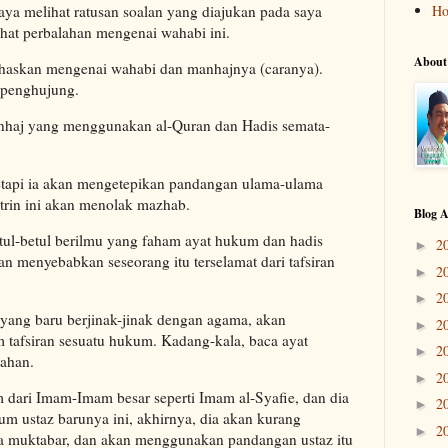
saya melihat ratusan soalan yang diajukan pada saya
H
hat perbalahan mengenai wahabi ini.
About
ahaskan mengenai wahabi dan manhajnya (caranya).
e penghujung.
nhaj yang menggunakan al-Quran dan Hadis semata-
etapi ia akan mengetepikan pandangan ulama-ulama
ktrin ini akan menolak mazhab.
Blog A
ul-betul berilmu yang faham ayat hukum dan hadis
2
►
menyebabkan seseorang itu terselamat dari tafsiran
2
►
2
►
 yang baru berjinak-jinak dengan agama, akan
2
►
 tafsiran sesuatu hukum. Kadang-kala, baca ayat
2
►
ahan.
2
►
m dari Imam-Imam besar seperti Imam al-Syafie, dan dia
2
►
um ustaz barunya ini, akhirnya, dia akan kurang
2
►
 muktabar, dan akan menggunakan pandangan ustaz itu