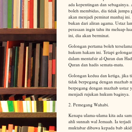
ada kepentingan dan sebagainya. 
boleh membidas, dia tidak jumpa 
akan menjadi peminat manhaj ini. B
bukan dari aliran agama. Ustaz la
perasaan ingin tahu itu meluap-l
ini, dia akan berminat.
Golongan pertama boleh terselamat
hukum hakam ini. Tetapi golongan
dalam mentafsir al-Quran dan Hadi
Quran dan hadis semata-mata.
Golongan kedua dan ketiga, jika t
tidak berpegang dengan mazhab mu
berpegang dengan mazhab ustaz ya
menjadi rujukan hukum baginya.
2. Pemegang Wahabi.
Kenapa ulama-ulama kita ada sam
ahli sunnah wal Jemaah. Ia terjadi
muktabar dibawa kepada bab akid