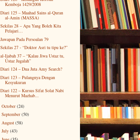
Kemboja 1429/2008
Diari 125 – Maahad Sains al-Quran
al-Amin (MASSA)
Sekilas 28 – Apa Yang Boleh Kita
Pelajari…
Jawapan Pada Persoalan 79
Sekilas 27 - “Doktor Asri tu tipu ke?”
al-Ijabah 37 – “Kalau Jiwa Ustaz tu,
Ustaz Jugalah”
Diari 124 – Dua Juta Amy Search?
Diari 123 – Pulangnya Dengan
Kesyukuran
Diari 122 – Kursus Sifat Solat Nabi
Menurut Mazhab...
October
(24)
►
September
(50)
►
August
(58)
►
July
(43)
►
June
(35)
►