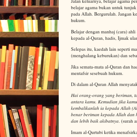
Jalan keluarnya, belajar agama pe
belajar agama bukan untuk tunjuk 
pada Allah. Bergurulah. Jangan ke
hukum.
Belajar dengan manhaj (cara) ahli
kepada al-Quran, hadis, Ijmak ula
Selepas itu, kaedah lain seperti m
(menghalang keburukan) dan seba
Jika semata-mata al-Quran dan had
mentafsir sesebuah hukum.
Di dalam al-Quran Allah menyata
Hai orang-orang yang beriman, ta'a
antara kamu. Kemudian jika kamu
kembalikanlah ia kepada Allah (A
benar beriman kepada Allah dan h
dan lebih baik akibatnya
. (surah 
Imam al-Qurtubi ketika menafsirk