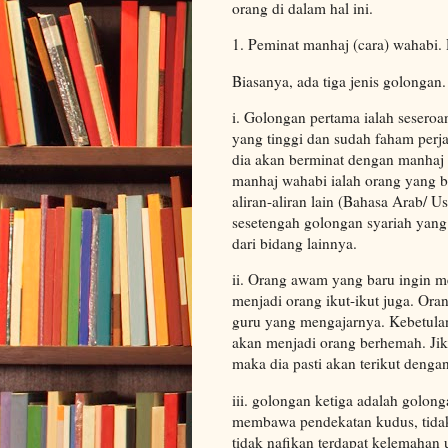
orang di dalam hal ini.
1. Peminat manhaj (cara) wahabi. 
Biasanya, ada tiga jenis golongan.
i. Golongan pertama ialah seseroa
yang tinggi dan sudah faham perj
dia akan berminat dengan manhaj 
manhaj wahabi ialah orang yang b
aliran-aliran lain (Bahasa Arab/ U
sesetengah golongan syariah yang 
dari bidang lainnya.
ii. Orang awam yang baru ingin m
menjadi orang ikut-ikut juga. Or
guru yang mengajarnya. Kebetulan
akan menjadi orang berhemah. Jik
maka dia pasti akan terikut dengan
iii. golongan ketiga adalah golon
membawa pendekatan kudus, tidak 
tidak nafikan terdapat kelemahan