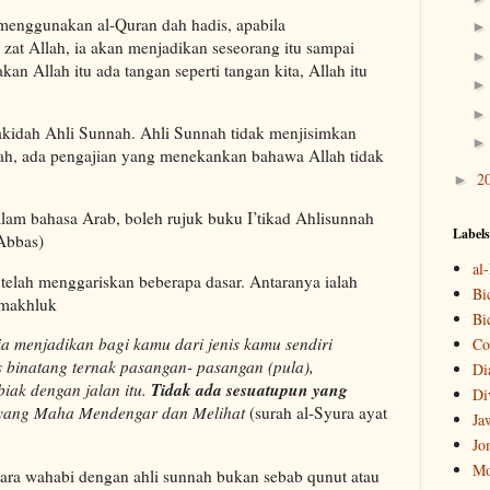
enggunakan al-Quran dah hadis, apabila
at Allah, ia akan menjadikan seseorang itu sampai
n Allah itu ada tangan seperti tangan kita, Allah itu
idah Ahli Sunnah. Ahli Sunnah tidak menjisimkan
ah, ada pengajian yang menekankan bahawa Allah tidak
2
►
alam bahasa Arab, boleh rujuk buku I’tikad Ahlisunnah
Labels
Abbas)
al
telah menggariskan beberapa dasar. Antaranya ialah
Bi
 makhluk
Bi
ia menjadikan bagi kamu dari jenis kamu sendiri
Co
 binatang ternak pasangan- pasangan (pula),
Di
Tidak
ada sesuatupun yang
iak dengan jalan itu.
Di
 yang Maha Mendengar dan Melihat
(surah al-Syura ayat
Ja
Jo
Mo
tara wahabi dengan ahli sunnah bukan sebab qunut atau