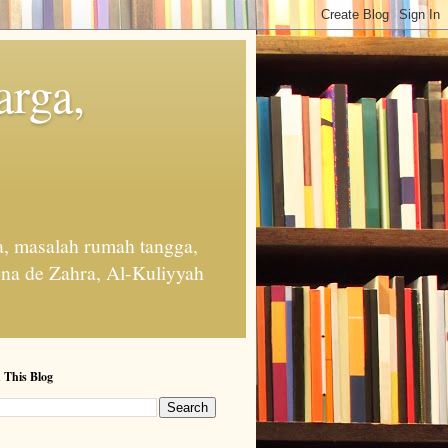
arga,
, masalah rumah tangga,
na de Zahra, Al-Kuliyyah
 This Blog