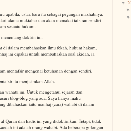
2
▼
u apabila, ustaz baru itu sebagai pegangan mazhabnya.
 dari ulama muktabar dan akan memakai tafsiran sendiri
dalam sesuatu hukum.
 menentang doktrin ini.
ibuat di dalam membahaskan ilmu fekah, hukum hakam,
nhaj ini dipakai untuk membahaskan soal akidah, ia
am mentafsir mengenai ketuhanan dengan sendiri.
ntafsir itu menjisimkan Allah.
san wahabi ini. Untuk mengetahui sejarah dan
usuri blog-blog yang ada. Saya hanya mahu
ng dibahaskan iaitu manhaj (cara) wahabi di dalam
-Quran dan hadis ini yang didoktirnkan. Tetapi, tidak
edah ini adalah orang wahabi. Ada beberapa golongan