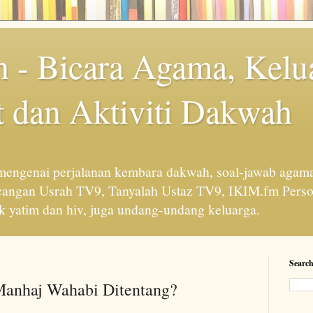
 - Bicara Agama, Kelu
 dan Aktiviti Dakwah
engenai perjalanan kembara dakwah, soal-jawab agama
cangan Usrah TV9, Tanyalah Ustaz TV9, IKIM.fm Perso
 yatim dan hiv, juga undang-undang keluarga.
Search
Manhaj Wahabi Ditentang?