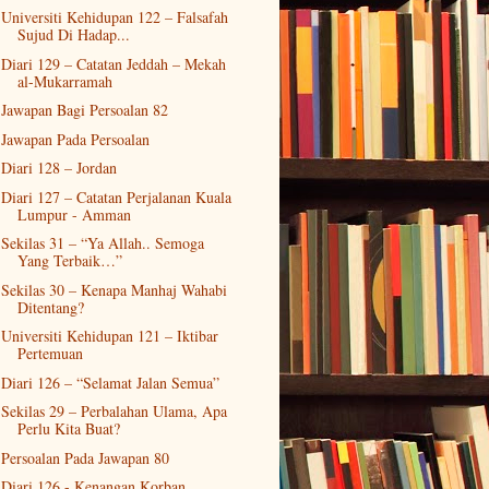
Universiti Kehidupan 122 – Falsafah
Sujud Di Hadap...
Diari 129 – Catatan Jeddah – Mekah
al-Mukarramah
Jawapan Bagi Persoalan 82
Jawapan Pada Persoalan
Diari 128 – Jordan
Diari 127 – Catatan Perjalanan Kuala
Lumpur - Amman
Sekilas 31 – “Ya Allah.. Semoga
Yang Terbaik…”
Sekilas 30 – Kenapa Manhaj Wahabi
Ditentang?
Universiti Kehidupan 121 – Iktibar
Pertemuan
Diari 126 – “Selamat Jalan Semua”
Sekilas 29 – Perbalahan Ulama, Apa
Perlu Kita Buat?
Persoalan Pada Jawapan 80
Diari 126 - Kenangan Korban