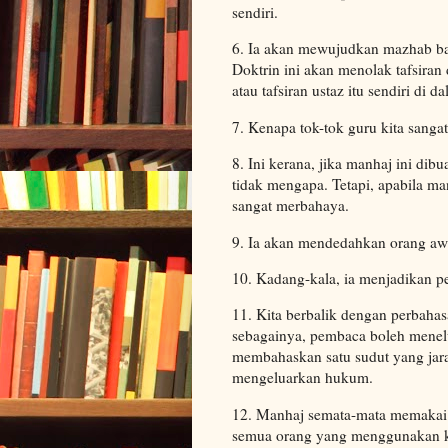
sendiri.
6. Ia akan mewujudkan mazhab bar
Doktrin ini akan menolak tafsiran
atau tafsiran ustaz itu sendiri di 
7. Kenapa tok-tok guru kita sangat
8. Ini kerana, jika manhaj ini d
tidak mengapa. Tetapi, apabila ma
sangat merbahaya.
9. Ia akan mendedahkan orang aw
10. Kadang-kala, ia menjadikan pe
11. Kita berbalik dengan perbaha
sebagainya, pembaca boleh menel
membahaskan satu sudut yang jara
mengeluarkan hukum.
12. Manhaj semata-mata memakai al
semua orang yang menggunakan ka