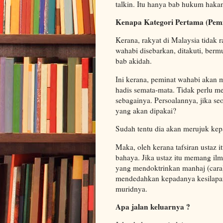
talkin. Itu hanya bab hukum haka
Kenapa Kategori Pertama (Pemi
Kerana, rakyat di Malaysia tidak 
wahabi disebarkan, ditakuti, be
bab akidah.
Ini kerana, peminat wahabi akan 
hadis semata-mata. Tidak perlu 
sebagainya. Persoalannya, jika seo
yang akan dipakai?
Sudah tentu dia akan merujuk kepad
Maka, oleh kerana tafsiran ustaz 
bahaya. Jika ustaz itu memang ilmu
yang mendoktrinkan manhaj (cara) 
mendedahkan kepadanya kesilapan
muridnya.
Apa jalan keluarnya ?