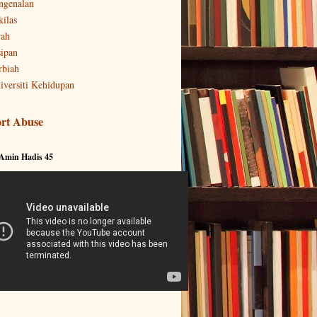
ngenalan
kilas
rah
sipan
rbiah
iversiti Kehidupan
rt Abuse
 Amin Hadis 45