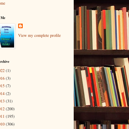
ome
 Me
View my complete profile
rchive
022
(1)
016
(3)
015
(7)
014
(2)
013
(31)
012
(200)
011
(195)
010
(306)