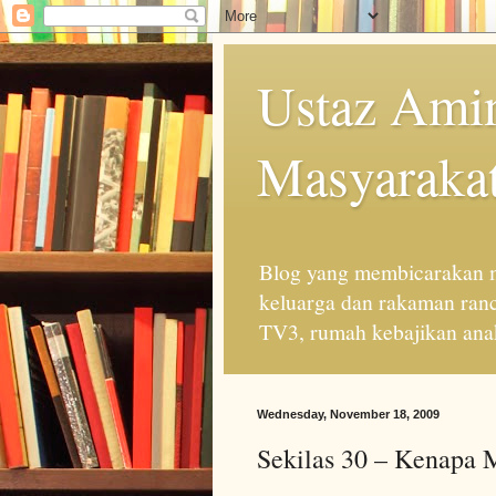
Ustaz Amin
Masyarakat
Blog yang membicarakan m
keluarga dan rakaman ran
TV3, rumah kebajikan anak
Wednesday, November 18, 2009
Sekilas 30 – Kenapa 