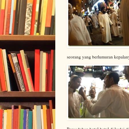
seorang yang berlumuran kepalan
Pergaduhan betul-betul di kedai di