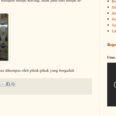
Pe
Se
Si
Si
Ta
Un
Repo
Ustaz
ana dihempas oleh pihak-pihak yang bergaduh