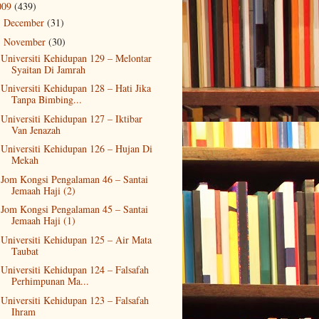
009
(439)
December
(31)
►
November
(30)
▼
Universiti Kehidupan 129 – Melontar
Syaitan Di Jamrah
Universiti Kehidupan 128 – Hati Jika
Tanpa Bimbing...
Universiti Kehidupan 127 – Iktibar
Van Jenazah
Universiti Kehidupan 126 – Hujan Di
Mekah
Jom Kongsi Pengalaman 46 – Santai
Jemaah Haji (2)
Jom Kongsi Pengalaman 45 – Santai
Jemaah Haji (1)
Universiti Kehidupan 125 – Air Mata
Taubat
Universiti Kehidupan 124 – Falsafah
Perhimpunan Ma...
Universiti Kehidupan 123 – Falsafah
Ihram