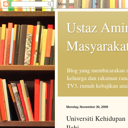
Ustaz Amin
Masyarakat
Blog yang membicarakan m
keluarga dan rakaman ran
TV3, rumah kebajikan anak
Monday, November 30, 2009
Universiti Kehidupan
Ilahi