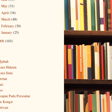
May
(31)
►
April
(34)
►
March
(48)
►
February
(30)
►
January
(25)
►
008
(103)
-Ijabah
cara Hukum
cara Ilmu
retan
ari
ve
wapan Pada Persoalan
m Kongsi
tivasi