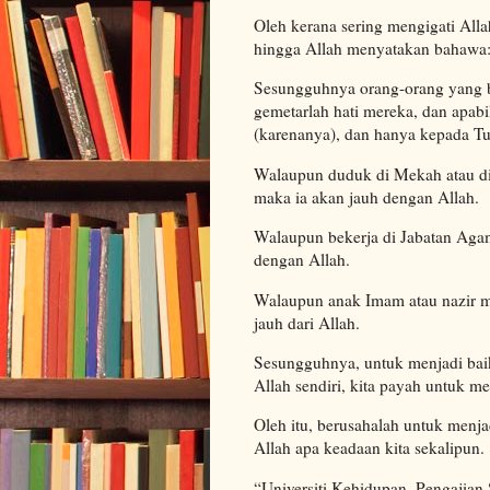
Oleh kerana sering mengigati All
hingga Allah menyatakan bahawa:
Sesungguhnya orang-orang yang b
gemetarlah hati mereka, dan apab
(karenanya), dan hanya kepada Tu
Walaupun duduk di Mekah atau di 
maka ia akan jauh dengan Allah.
Walaupun bekerja di Jabatan Agam
dengan Allah.
Walaupun anak Imam atau nazir ma
jauh dari Allah.
Sesungguhnya, untuk menjadi baik
Allah sendiri, kita payah untuk m
Oleh itu, berusahalah untuk menj
Allah apa keadaan kita sekalipun.
“Universiti Kehidupan, Pengajian