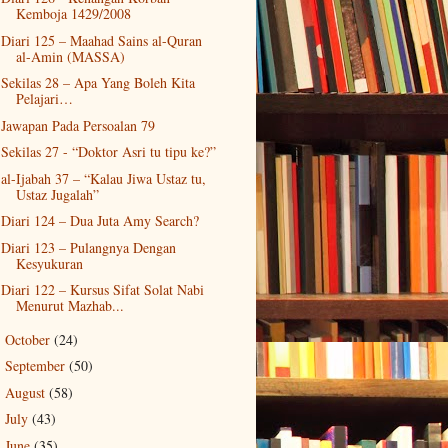
Kemboja 1429/2008
Diari 125 – Maahad Sains al-Quran
al-Amin (MASSA)
Sekilas 28 – Apa Yang Boleh Kita
Pelajari…
Jawapan Pada Persoalan 79
Sekilas 27 - “Doktor Asri tu tipu ke?”
al-Ijabah 37 – “Kalau Jiwa Ustaz tu,
Ustaz Jugalah”
Diari 124 – Dua Juta Amy Search?
Diari 123 – Pulangnya Dengan
Kesyukuran
Diari 122 – Kursus Sifat Solat Nabi
Menurut Mazhab...
October
(24)
►
September
(50)
►
August
(58)
►
July
(43)
►
June
(35)
►