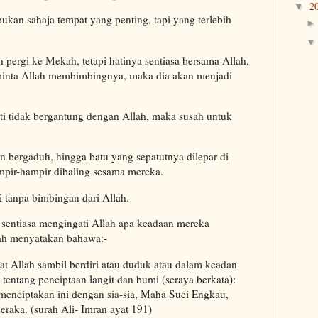
2
▼
ukan sahaja tempat yang penting, tapi yang terlebih
pergi ke Mekah, tetapi hatinya sentiasa bersama Allah,
eminta Allah membimbingnya, maka dia akan menjadi
ati tidak bergantung dengan Allah, maka susah untuk
n bergaduh, hingga batu yang sepatutnya dilepar di
mpir-hampir dibaling sesama mereka.
i tanpa bimbingan dari Allah.
sentiasa mengingati Allah apa keadaan mereka
lah menyatakan bahawa:-
at Allah sambil berdiri atau duduk atau dalam keadan
entang penciptaan langit dan bumi (seraya berkata):
menciptakan ini dengan sia-sia, Maha Suci Engkau,
eraka. (surah Ali- Imran ayat 191)