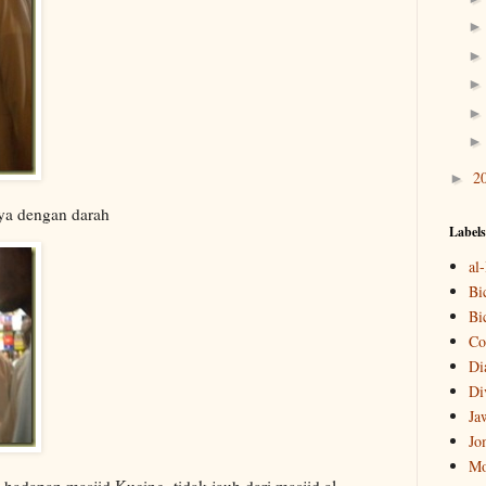
2
►
ya dengan darah
Labels
al
Bi
Bi
Co
Di
Di
Ja
Jo
Mo
 hadapan masjid Kucing, tidak jauh dari masjid al-