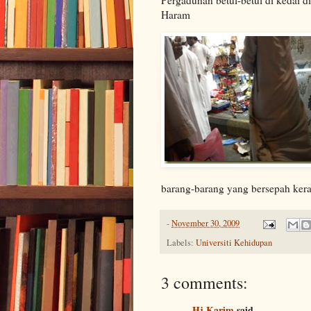
Haram
barang-barang yang bersepah ker
-
November 30, 2009
Labels:
Universiti Kehidupan
3 comments:
Hj Karim
said...