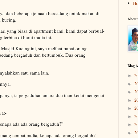
H
aya dan beberapa jemaah bercadang untuk makan di
About
d kucing.
ri yang biasa di apartment kami, kami dapat berbual-
terbina di bumi mulia ini.
 Masjid Kucing ini, saya melihat ramai orang
sedang bergaduh dan bertumbuk. Dua orang
Blog A
yalahkan satu sama lain.
2
►
2
annya.
►
2
►
panya, ia pergaduhan antara dua tuan kedai mengenai
2
►
2
►
ya:-
2
►
 kenapa ada ada orang bergaduh?”
2
►
2
►
mang tempat mulia, kenapa ada orang bergaduh?