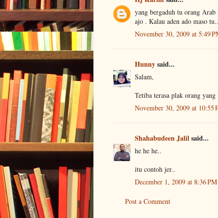
yang bergaduh tu orang Arab
ajo . Kalau aden ado maso tu..
November 30, 2009 at 5:49 
Hunny
said...
Salam,
Tetiba terasa plak orang yang 
November 30, 2009 at 10:55
Shahabudeen Jalil
said...
he he he..
itu contoh jer..
December 1, 2009 at 8:36 PM
Post a Comment