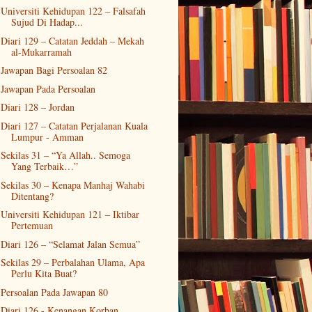
Universiti Kehidupan 122 – Falsafah
Sujud Di Hadap...
Diari 129 – Catatan Jeddah – Mekah
al-Mukarramah
Jawapan Bagi Persoalan 82
Jawapan Pada Persoalan
Diari 128 – Jordan
Diari 127 – Catatan Perjalanan Kuala
Lumpur - Amman
Sekilas 31 – “Ya Allah.. Semoga
Yang Terbaik…”
Sekilas 30 – Kenapa Manhaj Wahabi
Ditentang?
Universiti Kehidupan 121 – Iktibar
Pertemuan
Diari 126 – “Selamat Jalan Semua”
Sekilas 29 – Perbalahan Ulama, Apa
Perlu Kita Buat?
Persoalan Pada Jawapan 80
Diari 126 - Kenangan Korban