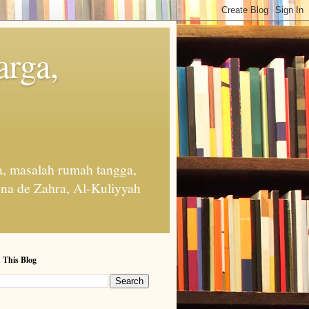
arga,
, masalah rumah tangga,
na de Zahra, Al-Kuliyyah
 This Blog