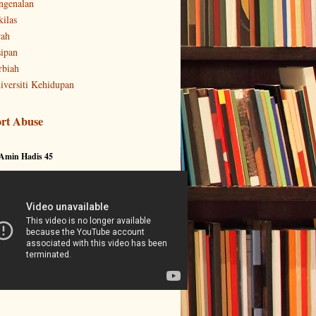
ngenalan
kilas
rah
sipan
rbiah
iversiti Kehidupan
rt Abuse
 Amin Hadis 45