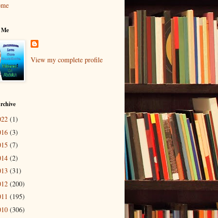
ome
 Me
View my complete profile
rchive
022
(1)
016
(3)
015
(7)
014
(2)
013
(31)
012
(200)
011
(195)
010
(306)