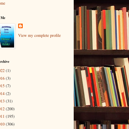
ome
 Me
View my complete profile
rchive
022
(1)
016
(3)
015
(7)
014
(2)
013
(31)
012
(200)
011
(195)
010
(306)