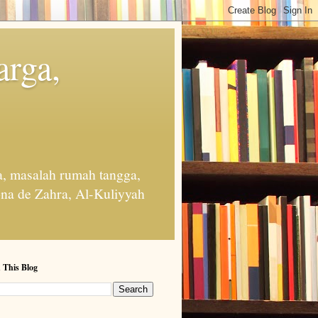
arga,
, masalah rumah tangga,
na de Zahra, Al-Kuliyyah
 This Blog