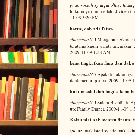
puan rokiah
sy ingin b'tnye tntan
hukumnye mmperolehi dividen itu
11-08 3:20 PM
harus, dah ada fatwa..
sharmada165
Mengapa perkara aur
terutama kaum wanita..memakai t
2009-11-09 1:38 AM
kena tingkatkan ilmu dan dak
sharmada165
Apakah hukumnya se
tidak menutup aurat 2009-11-09 
hukum solat dah bagus, kena b
sharmada165
Salam.Bismillah. A
utk Family Dinner. 2009-11-09 1
Kalau niat nak meniru firaun, t
zul
utz, mak isteri sy ade mak sed