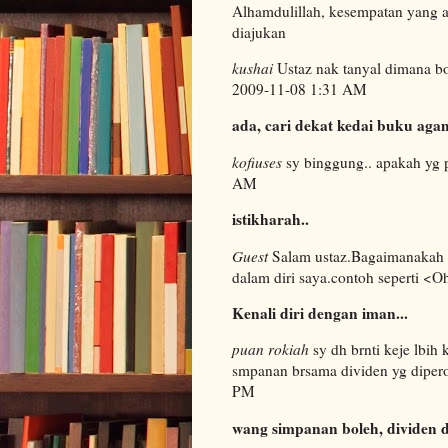
Alhamdulillah, kesempatan yang a
diajukan
kushai
Ustaz nak tanyal dimana bol
2009-11-08 1:31 AM
ada, cari dekat kedai buku aga
kofiuses
sy binggung.. apakah yg p
AM
istikharah..
Guest
Salam ustaz.Bagaimanakah s
dalam diri saya.contoh seperti <O
Kenali diri dengan iman...
puan rokiah
sy dh brnti keje lbi
smpanan brsama dividen yg diper
PM
wang simpanan boleh, dividen