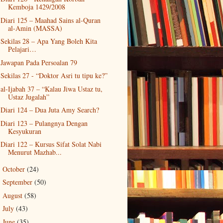
Kemboja 1429/2008
Diari 125 – Maahad Sains al-Quran
al-Amin (MASSA)
Sekilas 28 – Apa Yang Boleh Kita
Pelajari…
Jawapan Pada Persoalan 79
Sekilas 27 - “Doktor Asri tu tipu ke?”
al-Ijabah 37 – “Kalau Jiwa Ustaz tu,
Ustaz Jugalah”
Diari 124 – Dua Juta Amy Search?
Diari 123 – Pulangnya Dengan
Kesyukuran
Diari 122 – Kursus Sifat Solat Nabi
Menurut Mazhab...
October
(24)
►
September
(50)
►
August
(58)
►
July
(43)
►
June
(35)
►