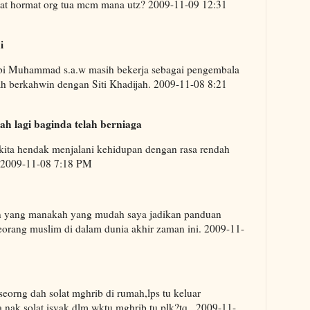
iat hormat org tua mcm mana utz? 2009-11-09 12:31
i
i Muhammad s.a.w masih bekerja sebagai pengembala
ah berkahwin dengan Siti Khadijah. 2009-11-08 8:21
h lagi baginda telah berniaga
ita hendak menjalani kehidupan dengan rasa rendah
at 2009-11-08 7:18 PM
n yang manakah yang mudah saya jadikan panduan
rang muslim di dalam dunia akhir zaman ini. 2009-11-
orng dah solat mghrib di rumah,lps tu keluar
a nak solat isyak dlm wktu mghrib tu plk?tq.. 2009-11-