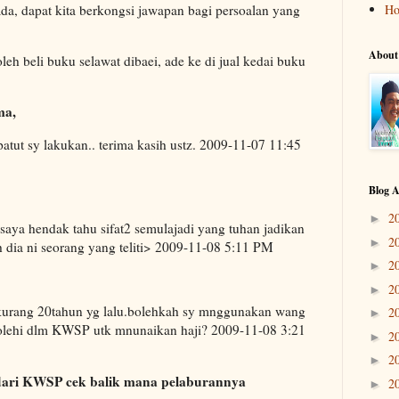
da, dapat kita berkongsi jawapan bagi persoalan yang
H
About
eh beli buku selawat dibaei, ade ke di jual kedai buku
ma,
atut sy lakukan.. terima kasih ustz. 2009-11-07 11:45
Blog A
2
►
aya hendak tahu sifat2 semulajadi yang tuhan jadikan
2
►
h dia ni seorang yang teliti> 2009-11-08 5:11 PM
2
►
2
►
h kurang 20tahun yg lalu.bolehkah sy mnggunakan wang
2
►
olehi dlm KWSP utk mnunaikan haji? 2009-11-08 3:21
2
►
2
►
 dari KWSP cek balik mana pelaburannya
2
►