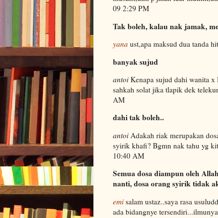
09 2:29 PM
Tak boleh, kalau nak jamak, me
yana
ust,apa maksud dua tanda hi
banyak sujud
antoi
Kenapa sujud dahi wanita x l
sahkah solat jika tlapik dek tel
AM
dahi tak boleh..
antoi
Adakah riak merupakan dosa
syirik khafi? Bgmn nak tahu yg ki
10:40 AM
Semua dosa diampun oleh Allah,
nanti, dosa orang syirik tidak 
emi
salam ustaz..saya rasa usuluddi
ada bidangnye tersendiri...ilmuny