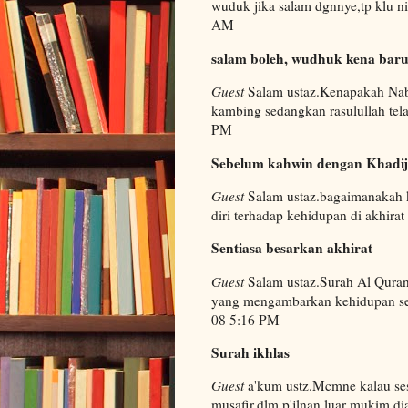
wuduk jika salam dgnnye,tp klu n
AM
salam boleh, wudhuk kena baru
Guest
Salam ustaz.Kenapakah Nab
kambing sedangkan rasulullah tel
PM
Sebelum kahwin dengan Khadija
Guest
Salam ustaz.bagaimanakah k
diri terhadap kehidupan di akhir
Sentiasa besarkan akhirat
Guest
Salam ustaz.Surah Al Qura
yang mengambarkan kehidupan seo
08 5:16 PM
Surah ikhlas
Guest
a'kum ustz.Mcmne kalau sese
musafir,dlm p'jlnan luar mukim,di