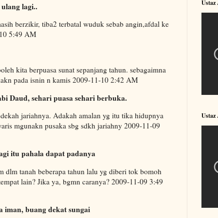
Ustaz
ulang lagi..
masih berzikir, tiba2 terbatal wuduk sebab angin,afdal ke
-10 5:49 AM
oleh kita berpuasa sunat sepanjang tahun. sebagaimna
akakn pada isnin n kamis 2009-11-10 2:42 AM
abi Daud, sehari puasa sehari berbuka.
edekah jariahnya. Adakah amalan yg itu tika hidupnya
Ustaz
waris mgunakn pusaka sbg sdkh jariahny 2009-11-09
lagi itu pahala dapat padanya
m dlm tanah beberapa tahun lalu yg diberi tok bomoh
 tempat lain? Jika ya, bgmn caranya? 2009-11-09 3:49
 iman, buang dekat sungai