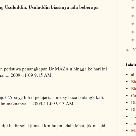
ng Usuluddin. Usuluddin biasanya ada beberapa
2
►
Labels
an peristiwa penangkapan Dr MAZA n hingga ke hari ini
al
nar.... 2009-11-09 9:15 AM
Bi
Bi
Co
juk 'Apa yg blh d pelajari....' nie sy baca b'ulang2 kali.
Di
dlm maknanya.... 2009-11-09 9:13 AM
Di
Ja
Jo
dpt hadir solat jumaat krn hujan telalu lebat, jrk masjid
Mo