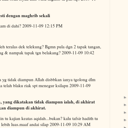
sti dengan maghrib sekali
tam di dahi? 2009-11-09 12:15 PM
eh teralas dek telekung? Bgmn pula dgn 2 tapak tangan,
ekung & nampak tapak tgn belakang? 2009-11-09 10:42
 yg tidak diampun Allah disbbkan ianya tgolong dlm
ta telah blaku riak spt menegur ksilapn 2009-11-09
 yang dikatakan tidak diampun ialah, di akhirat
akan diampun di akhirat.
n tu kajian keatas aqidah...bukan? kalu tafsir hadith tu
a lebih luas.maaf andai silap 2009-11-09 10:29 AM