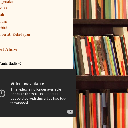
ngenalan
kilas
rah
sipan
rbiah
iversiti Kehidupan
rt Abuse
 Amin Hadis 45