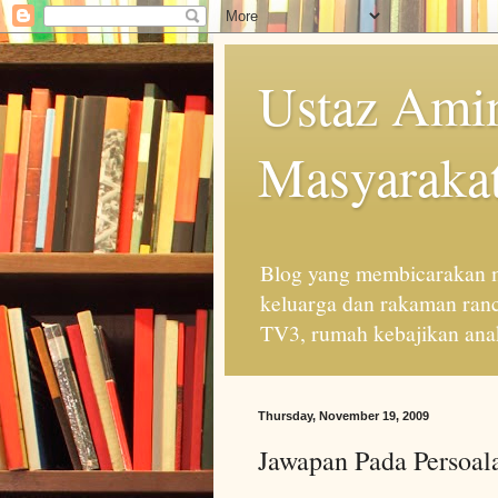
Ustaz Amin
Masyarakat
Blog yang membicarakan m
keluarga dan rakaman ran
TV3, rumah kebajikan anak
Thursday, November 19, 2009
Jawapan Pada Persoal