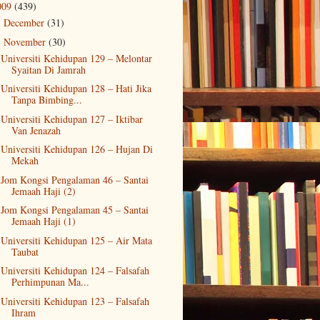
009
(439)
December
(31)
►
November
(30)
▼
Universiti Kehidupan 129 – Melontar
Syaitan Di Jamrah
Universiti Kehidupan 128 – Hati Jika
Tanpa Bimbing...
Universiti Kehidupan 127 – Iktibar
Van Jenazah
Universiti Kehidupan 126 – Hujan Di
Mekah
Jom Kongsi Pengalaman 46 – Santai
Jemaah Haji (2)
Jom Kongsi Pengalaman 45 – Santai
Jemaah Haji (1)
Universiti Kehidupan 125 – Air Mata
Taubat
Universiti Kehidupan 124 – Falsafah
Perhimpunan Ma...
Universiti Kehidupan 123 – Falsafah
Ihram