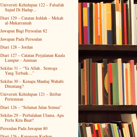
Universiti Kehidupan 122 – Falsafah
Sujud Di Hadap...
Diari 129 – Catatan Jeddah – Mekah
al-Mukarramah
Jawapan Bagi Persoalan 82
Jawapan Pada Persoalan
Diari 128 – Jordan
Diari 127 – Catatan Perjalanan Kuala
Lumpur - Amman
Sekilas 31 – “Ya Allah.. Semoga
Yang Terbaik…”
Sekilas 30 – Kenapa Manhaj Wahabi
Ditentang?
Universiti Kehidupan 121 – Iktibar
Pertemuan
Diari 126 – “Selamat Jalan Semua”
Sekilas 29 – Perbalahan Ulama, Apa
Perlu Kita Buat?
Persoalan Pada Jawapan 80
Diari 126 - Kenangan Korban