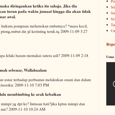
Pe
ka diringankan ketika itu sahaja. Jika dia
Se
an turun pada waktu jumaat hingga dia akan tidak
Si
uar awal.
Si
Ta
pe hukum pompuan meluruskan rmbutnya? *masa kecil,
Un
 ptong,rmbut die jd kerinting teruk.tq 2009-11-09 3:27
Repo
apa lelaki haram memakai sutera asli? 2009-11-09 2:18
Ustaz
kmah sebenar, Wallahualam
an ustaz terhadap perbuatan melakukan onani dan dalam
,berzikir. 2009-11-10 7:03 PM
lalu membimbing ke arah kebaikan
t mimpi yg dpt ke? lintasan hati?jika kptsn mimpi dan
t yg mn? 2009-11-10 10:24 AM