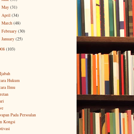
May
(31)
►
April
(34)
►
March
(48)
►
February
(30)
►
January
(25)
►
008
(103)
-Ijabah
cara Hukum
cara Ilmu
retan
ari
ve
wapan Pada Persoalan
m Kongsi
tivasi