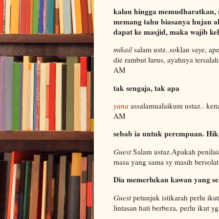
kalau hingga memudharatkan, ma
memang tahu biasanya hujan ak
dapat ke masjid, maka wajib kel
mikail
salam ustz..soklan saye, a
die rambut lurus, ayahnya tersalah
AM
tak sengaja, tak apa
yana
assalamualaikum ustaz.. ken
AM
sebab ia untuk perempuan. Hi
Guest
Salam ustaz.Apakah penilai
masa yang sama sy masih bersolat
Dia memerlukan kawan yang se
Guest
petunjuk istikarah perlu iku
lintasan hati berbeza, perlu iku