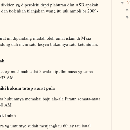
2
▼
g dividen yg diperolehi drpd plaburan dlm ASB.apakah
 dan bolehkah blanjakan wang itu utk mmbli br 2009-
at ini dipandang mudah oleh umat islam di M'sia
udung dah mcm satu fesyen bukannya satu ketuntutan.
wah
org muslimah solat 5 waktu tp dlm masa yg sama
1:33 AM
aiki hukum tutup aurat pula
pa hukumnya memakai baju ala-ala Firaun semata-mata
:30 AM
ak boleh
ara yg umurnye sudah menjangkau 60..sy tau batal