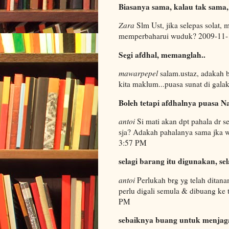
Biasanya sama, kalau tak sama, 
Zara
Slm Ust, jika selepas solat, 
memperbaharui wuduk? 2009-11
Segi afdhal, memanglah..
mawarpepel
salam.ustaz, adakah b
kita maklum...puasa sunat di gal
Boleh tetapi afdhalnya puasa N
antoi
Si mati akan dpt pahala dr s
sja? Adakah pahalanya sama jka 
3:57 PM
selagi barang itu digunakan, se
antoi
Perlukah brg yg telah ditana
perlu digali semula & dibuang ke
PM
sebaiknya buang untuk menjaga