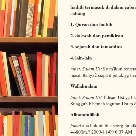
hadith termasuk di dalam caba
cabang
1. Quran dan hadith
2. dakwah dan pemikiran
3. sejarah dan tamaddun
4. lain-lain
tonet, Salam Ust
Sy m'ikuti rentet
masih ttanya2 siapa d pihak yg be
Wallahualam
tonet, Salam Ust
Tulisan Ust yg bta
Sungguh b'hemah teguran Ust tp 
Alhamdulillah
jamal
apa hukum bila seorg itu tdk 
+/-800m.? 2009-11-09 6:07 AM