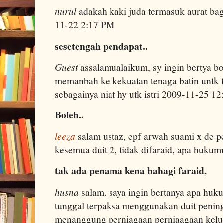
nurul
adakah kaki juda termasuk aurat ba
11-22 2:17 PM
sesetengah pendapat..
Guest
assalamualaikum, sy ingin bertya bo
memanbah ke kekuatan tenaga batin untk 
sebagainya niat hy utk istri 2009-11-25 1
Boleh..
leeza
salam ustaz, epf arwah suami x de p
kesemua duit 2, tidak difaraid, apa huk
tak ada penama kena bahagi faraid,
husna
salam. saya ingin bertanya apa huk
tunggal terpaksa menggunakan duit penin
menanggung perniagaan perniaagaan kelua