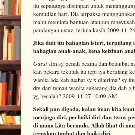
itu sepatutnya disimpan untuk menanggung
kemudian hari. Dia terpaksa menggunakan 
mahu meminta bantuan ataupun mneyusah
pandangan ustaz. terima kasih 2009-11-2
Jika duit itu bahagian isteri, terpulang i
bahagian anak-anak, kena keizinan anak
Guest
slm sy penah bezina dan betaubat na
kan pekara tekutuk itu tepi iya berulang 
wanita ada kah tuabat sy x diterima? sy th
dtg dari teman wanita sekarang dia dah g b
yg besalah? 2009-11-27 10:09 AM
Sekali pun digoda, kalau iman kita kuat
menjaga diri, perbaiki diri dan terus pe
di mana kita bermula, Allah lihat di m
teruskan taubat dan baiki diri