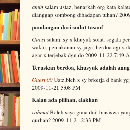
amin
salam ustaz, benarkah org kata kalau
dianggap sombong dihadapan tuhan? 200
pandangan dari sudut tasauf
Guest
salam. sy x khuyuk solat. segala per
waktu, pemakanan sy jaga, berdoa agr sol
agar x terjebak dgn do 2009-11-22 7:49 
Teruskan berdoa, khusyuk adalah anu
Guest 00
Ustz,bleh x sy brkerja d bank y
2009-11-21 5:08 PM
Kalau ada pilihan, elakkan
rahmat
Boleh saya guna duit biasiswa yan
qurban? 2009-11-21 2:33 PM