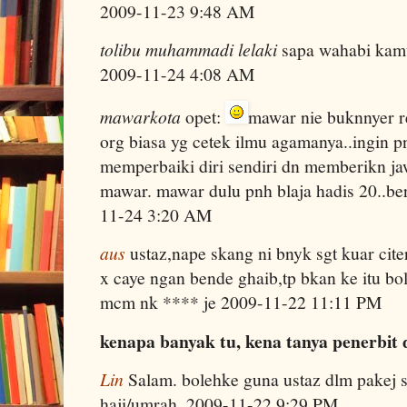
2009-11-23 9:48 AM
tolibu muhammadi lelaki
sapa wahabi kamu 
2009-11-24 4:08 AM
mawarkota
opet:
mawar nie buknnyer re
org biasa yg cetek ilmu agamanya..ingin p
memperbaiki diri sendiri dn memberikn ja
mawar. mawar dulu pnh blaja hadis 20..be
11-24 3:20 AM
aus
ustaz,nape skang ni bnyk sgt kuar cite
x caye ngan bende ghaib,tp bkan ke itu b
mcm nk **** je 2009-11-22 11:11 PM
kenapa banyak tu, kena tanya penerbit 
Lin
Salam. bolehke guna ustaz dlm pakej 
haji/umrah. 2009-11-22 9:29 PM