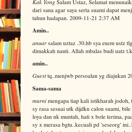
Kak Yong
Salam Ustaz, Selamat menunaik
dari sana agar saya serta suami dapat men
tahun hadapan. 2009-11-21 2:37 AM
Amin..
anuar
salam uztaz .30.hb sya exem ustz tl
dimakkah nanti. Allah mbalas budi uatz t
amin..
Guest
tq..menjwb persoalan yg diajukan 
Sama-sama
murni
mengapa tiap kali istikharah jodoh, t
sy rasa sesuai utk dijdkn calon suami, bil
loya dan nk muntah, hati x bole terima, pa
sy x merasa bgtu..kecuali pd 'seseorg' ini..b