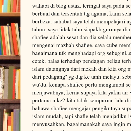
wahabi di blog ustaz. teringat saya pada se
berbual dan tersentuh ttg agama, kami se
berbeza. sahabat saya telah mempelajari 
tahun. saya tidak tahu siapakh gurunya d
shafiee adalah sesat dan dia selalu membe
mengenai mazhab shafiee. saya cube mem
bagaimana utk menghadapi org sebegini..
cetek. balas terhadap pendagan beliau ter
islam datangnya dari mekah dan kita org m
dari pedagang² yg dtg ke tanh melayu. se
wu'du. kenapa shafiee perlu mengambil se
menjawabnya, kerna supaya kita yakin air 
pertama n ke2 kita tidak sempurna. lalu d
bahawa shafiee mengajar pengikutnya supa
islam mudah, tapi shafie telah menjadikn 
menyusahkan. bagaimanakah saya ingin me