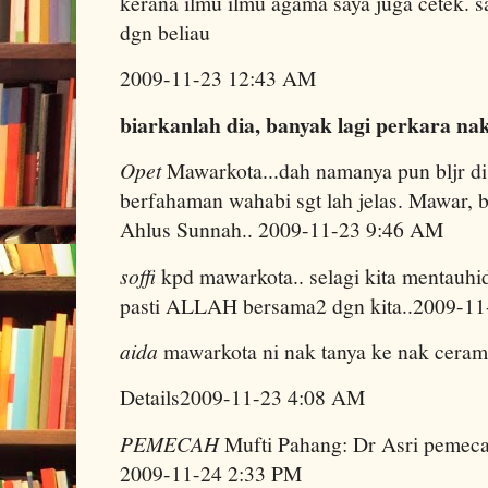
kerana ilmu ilmu agama saya juga cetek. sa
dgn beliau
2009-11-23 12:43 AM
biarkanlah dia, banyak lagi perkara nak
Opet
Mawarkota...dah namanya pun bljr di
berfahaman wahabi sgt lah jelas. Mawar, b
Ahlus Sunnah.. 2009-11-23 9:46 AM
soffi
kpd mawarkota.. selagi kita menta
pasti ALLAH bersama2 dgn kita..2009-1
aida
mawarkota ni nak tanya ke nak cera
Details2009-11-23 4:08 AM
PEMECAH
Mufti Pahang: Dr Asri pemeca
2009-11-24 2:33 PM