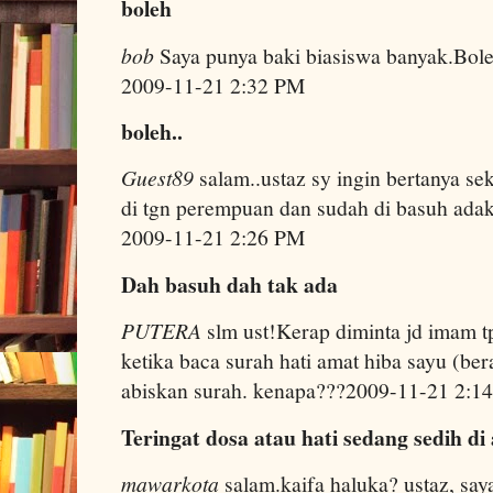
boleh
bob
Saya punya baki biasiswa banyak.Boleh
2009-11-21 2:32 PM
boleh..
Guest89
salam..ustaz sy ingin bertanya sek
di tgn perempuan dan sudah di basuh adaka
2009-11-21 2:26 PM
Dah basuh dah tak ada
PUTERA
slm ust!Kerap diminta jd imam t
ketika baca surah hati amat hiba sayu (ber
abiskan surah. kenapa???2009-11-21 2:1
Teringat dosa atau hati sedang sedih di 
mawarkota
salam.kaifa haluka? ustaz, say