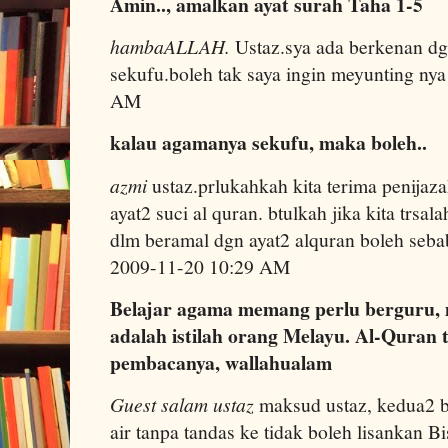
Amin.., amalkan ayat surah Taha 1-5
hambaALLAH.
Ustaz.sya ada berkenan dg
sekufu.boleh tak saya ingin meyunting nya
AM
kalau agamanya sekufu, maka boleh..
azmi
ustaz.prlukahkah kita terima penijaz
ayat2 suci al quran. btulkah jika kita trsa
dlm beramal dgn ayat2 alquran boleh sebab
2009-11-20 10:29 AM
Belajar agama memang perlu berguru, m
adalah istilah orang Melayu. Al-Qura
pembacanya, wallahualam
Guest salam ustaz
maksud ustaz, kedua2 bil
air tanpa tandas ke tidak boleh lisankan Bis