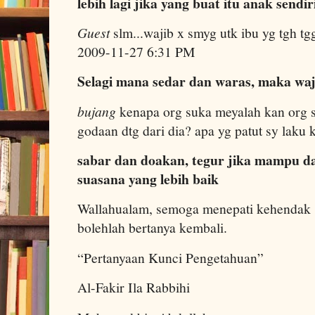
lebih lagi jika yang buat itu anak sendir
Guest
slm...wajib x smyg utk ibu yg tgh tg
2009-11-27 6:31 PM
Selagi mana sedar dan waras, maka waj
bujang
kenapa org suka meyalah kan org 
godaan dtg dari dia? apa yg patut sy lak
sabar dan doakan, tegur jika mampu d
suasana yang lebih baik
Wallahualam, semoga menepati kehendak s
bolehlah bertanya kembali.
“Pertanyaan Kunci Pengetahuan”
Al-Fakir Ila Rabbihi