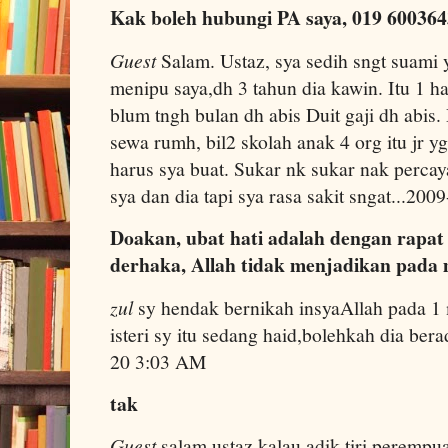
Kak boleh hubungi PA saya, 019 600364
Guest
Salam. Ustaz, sya sedih sngt suami 
menipu saya,dh 3 tahun dia kawin. Itu 1 h
blum tngh bulan dh abis Duit gaji dh abis. 
sewa rumh, bil2 skolah anak 4 org itu jr y
harus sya buat. Sukar nk sukar nak percaya
sya dan dia tapi sya rasa sakit sngat...20
Doakan, ubat hati adalah dengan rapat
derhaka, Allah tidak menjadikan pada ma
zul
sy hendak bernikah insyaAllah pada 1 
isteri sy itu sedang haid,bolehkah dia ber
20 3:03 AM
tak
Guest
salam.ustaz kalau adik tiri perempua