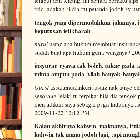
lembut dan tenang..ini semua berlaku slps 
tido..adakah si dia itu petanda jodoh sy 
tengok yang dipermudahkan jalannya, i
keputusan istikharah
nurul
ustaz apa hukum membuat insurance
sudah buat apa hukum guna wangnya? 20
insyuran nyawa tak boleh, tukar pada t
minta ampun pada Allah banyak-banya
Guest
assalamualaikum ustaz nak tanye ckit
sesorang lelaki tu terpikat bila dia tengok 
menjadikan saya sebagai psgn hidupnya..
2009-11-22 12:12 PM
Kalau akhirnya kahwin, maknanya, itul
kahwin tak nama jodoh lagi, tapi mung