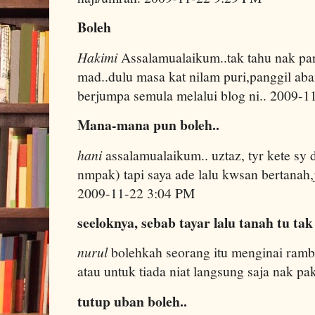
Boleh
Hakimi
Assalamualaikum..tak tahu nak pan
mad..dulu masa kat nilam puri,panggil ab
berjumpa semula melalui blog ni.. 2009-
Mana-mana pun boleh..
hani
assalamualaikum.. uztaz, tyr kete sy
nmpak) tapi saya ade lalu kwsan bertanah,j
2009-11-22 3:04 PM
seeloknya, sebab tayar lalu tanah tu tak
nurul
bolehkah seorang itu menginai ram
atau untuk tiada niat langsung saja nak p
tutup uban boleh..