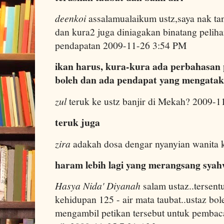
deenkoi
assalamualaikum ustz,saya nak t
dan kura2 juga diniagakan binatang peliha
pendapatan 2009-11-26 3:54 PM
ikan harus, kura-kura ada perbahasan 
boleh dan ada pendapat yang mengatak
zul
teruk ke ustz banjir di Mekah? 2009-
teruk juga
zira
adakah dosa dengar nyanyian wanita 
haram lebih lagi yang merangsang syah
Hasya Nida' Diyanah
salam ustaz..tersentu
kehidupan 125 - air mata taubat..ustaz bol
mengambil petikan tersebut untuk pembaca