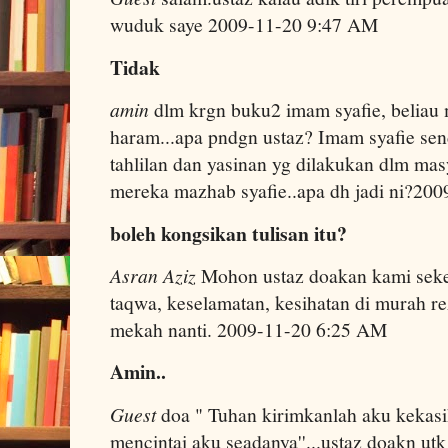
wuduk saye 2009-11-20 9:47 AM
Tidak
amin
dlm krgn buku2 imam syafie, beliau
haram...apa pndgn ustaz? Imam syafie se
tahlilan dan yasinan yg dilakukan dlm ma
mereka mazhab syafie..apa dh jadi ni?20
boleh kongsikan tulisan itu?
Asran Aziz
Mohon ustaz doakan kami seke
taqwa, keselamatan, kesihatan di murah re
mekah nanti. 2009-11-20 6:25 AM
Amin..
Guest
doa " Tuhan kirimkanlah aku kekasih
mencintai aku seadanya''...ustaz doakn u