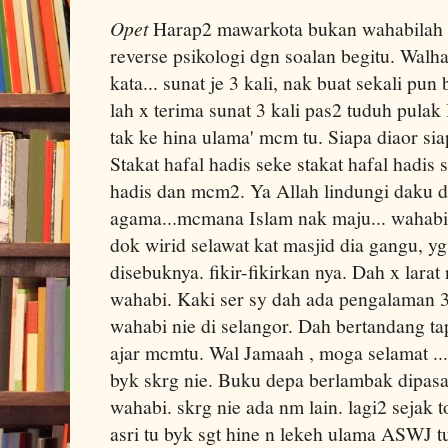
Opet
Harap2 mawarkota bukan wahabilah ye
reverse psikologi dgn soalan begitu. Walh
kata... sunat je 3 kali, nak buat sekali pu
lah x terima sunat 3 kali pas2 tuduh pulak
tak ke hina ulama' mcm tu. Siapa diaor si
Stakat hafal hadis seke stakat hafal hadis 
hadis dan mcm2. Ya Allah lindungi daku d
agama...mcmana Islam nak maju... wahabi 
dok wirid selawat kat masjid dia gangu, y
disebuknya. fikir-fikirkan nya. Dah x lara
wahabi. Kaki ser sy dah ada pengalaman 3
wahabi nie di selangor. Dah bertandang tap
ajar mcmtu. Wal Jamaah , moga selamat ...
byk skrg nie. Buku depa berlambak dipas
wahabi. skrg nie ada nm lain. lagi2 sejak t
asri tu byk sgt hine n lekeh ulama ASWJ t