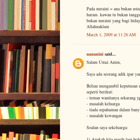
Pada nuraini = ana bukan ustaz
haram. kawan tu bukan tanggun
bukan nuraini yang bagi hiday
Allahuaklam
March 1, 2009 at 11:26 AM
nananini
said...
Salam Ustaz Amin,
Saya ada seorang adik ipar y
Beliau mengambil keputusan u
seperti berikut:
- teman wanitanya sekarang yg
- masalah keluarga
- tiada sepahaman dalam bany
- masalah kewangan
Soalan saya sekeluarga:
1) Apakah kita masih lagi bo