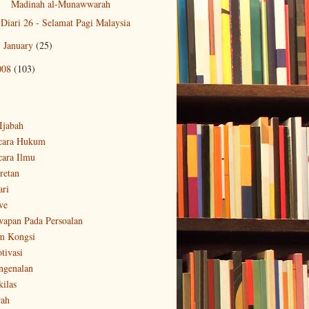
Madinah al-Munawwarah
Diari 26 - Selamat Pagi Malaysia
January
(25)
►
008
(103)
-Ijabah
cara Hukum
cara Ilmu
retan
ari
ve
wapan Pada Persoalan
m Kongsi
tivasi
ngenalan
kilas
rah