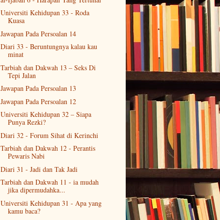
Universiti Kehidupan 33 - Roda
Kuasa
Jawapan Pada Persoalan 14
Diari 33 - Beruntungnya kalau kau
minat
Tarbiah dan Dakwah 13 – Seks Di
Tepi Jalan
Jawapan Pada Persoalan 13
Jawapan Pada Persoalan 12
Universiti Kehidupan 32 – Siapa
Punya Rezki?
Diari 32 - Forum Sihat di Kerinchi
Tarbiah dan Dakwah 12 - Perantis
Pewaris Nabi
Diari 31 - Jadi dan Tak Jadi
Tarbiah dan Dakwah 11 - ia mudah
jika dipermudahka...
Universiti Kehidupan 31 - Apa yang
kamu baca?