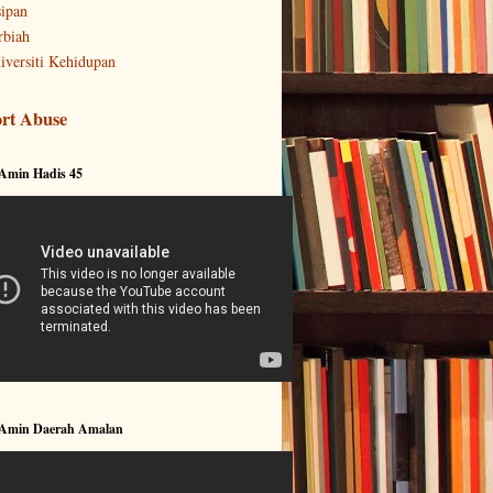
sipan
rbiah
iversiti Kehidupan
rt Abuse
 Amin Hadis 45
 Amin Daerah Amalan