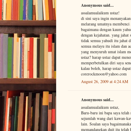
Anonymous said...
assalamualaikum ustaz!
di sini saya ingin menanyakan 
melarang umatnya membenci s
bagaimana dengan kaum yahudi
dengan kejahatan. yang jahat 
tidak semua yahudi itu jahat 
semua melayu itu islam dan ad
yang menyuruh umat islam me
ustaz? harap ustaz dapat mene
memperbetulkan diri saya sen
kalau boleh, harap ustaz dapa
corerockmoon@yahoo.com
August 26, 2009 at 4:24 AM
Anonymous said...
assalamualaikum ustaz,
Baru-baru ini bapa saya tela
sejumlah wang dari kawan-kaw
lain. Soalan saya bagaimanaka
memandangkan duit itu telah