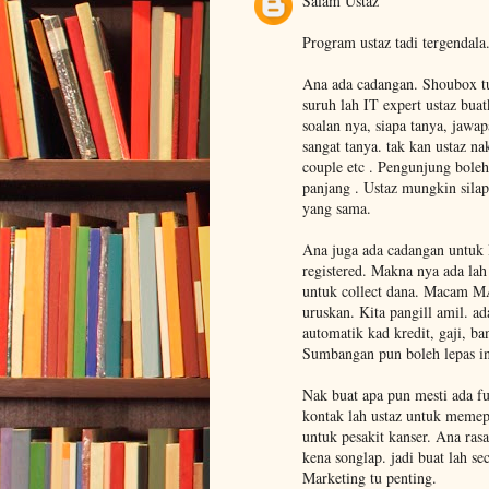
Salam Ustaz
Program ustaz tadi tergendala
Ana ada cadangan. Shoubox tu
suruh lah IT expert ustaz buat
soalan nya, siapa tanya, jawap
sangat tanya. tak kan ustaz n
couple etc . Pengunjung boleh
panjang . Ustaz mungkin silap 
yang sama.
Ana juga ada cadangan untuk I
registered. Makna nya ada lah 
untuk collect dana. Macam M
uruskan. Kita pangill amil. a
automatik kad kredit, gaji, ba
Sumbangan pun boleh lepas in
Nak buat apa pun mesti ada fu
kontak lah ustaz untuk memep
untuk pesakit kanser. Ana ras
kena songlap. jadi buat lah se
Marketing tu penting.