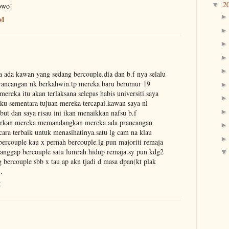
2
▼
owo!
AM
ya ada kawan yang sedang bercouple.dia dan b.f nya selalu
prancangan nk berkahwin.tp mereka baru berumur 19
ereka itu akan terlaksana selepas habis universiti.saya
aku sementara tujuan mereka tercapai.kawan saya ni
ut dan saya risau ini ikan menaikkan nafsu b.f
iarkan mereka memandangkan mereka ada prancangan
ara terbaik untuk menasihatinya.satu lg cam na klau
 bercouple kau x pernah bercouple.lg pun majoriti remaja
anggap bercouple satu lumrah hidup remaja.sy pun kdg2
 bercouple sbb x tau ap akn tjadi d masa dpan(kt plak
.
M