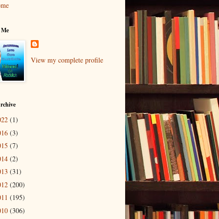
ome
 Me
View my complete profile
rchive
022
(1)
016
(3)
015
(7)
014
(2)
013
(31)
012
(200)
011
(195)
010
(306)