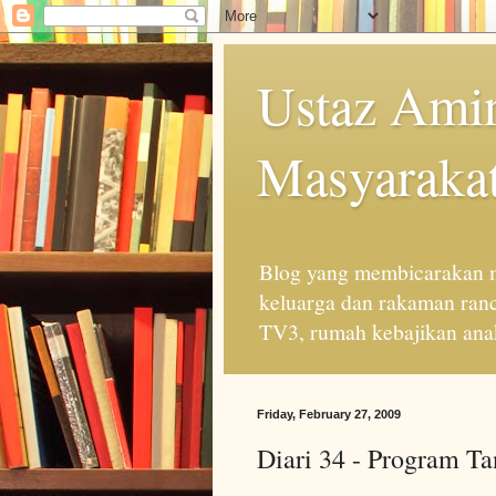
Ustaz Amin
Masyarakat
Blog yang membicarakan m
keluarga dan rakaman ran
TV3, rumah kebajikan anak
Friday, February 27, 2009
Diari 34 - Program T