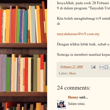
InsyaAllah, pada esok 28 Febuari
9 di dalam program "Tanyalah Usta
Kita boleh menghubungi tv9 untuk
di
tanyalahustaz@tv9.com.my
Dengan telifon lebih baik, sebab 
Semoga ia memberi manfaat kepad
-
February 27, 2009
Labels:
Diari
24 comments:
Hunny
said...
Salam ustaz,