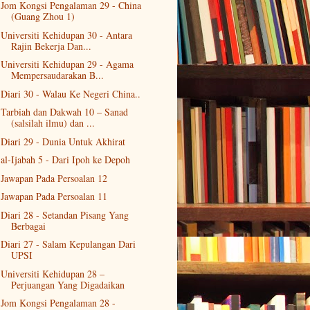
Jom Kongsi Pengalaman 29 - China
(Guang Zhou 1)
Universiti Kehidupan 30 - Antara
Rajin Bekerja Dan...
Universiti Kehidupan 29 - Agama
Mempersaudarakan B...
Diari 30 - Walau Ke Negeri China..
Tarbiah dan Dakwah 10 – Sanad
(salsilah ilmu) dan ...
Diari 29 - Dunia Untuk Akhirat
al-Ijabah 5 - Dari Ipoh ke Depoh
Jawapan Pada Persoalan 12
Jawapan Pada Persoalan 11
Diari 28 - Setandan Pisang Yang
Berbagai
Diari 27 - Salam Kepulangan Dari
UPSI
Universiti Kehidupan 28 –
Perjuangan Yang Digadaikan
Jom Kongsi Pengalaman 28 -