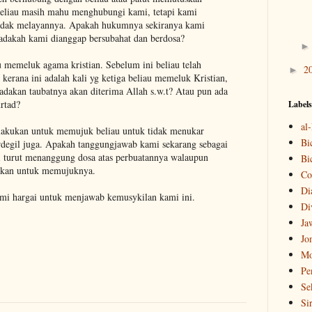
 beliau masih mahu menghubungi kami, tetapi kami
idak melayannya. Apakah hukumnya sekiranya kami
adakah kami dianggap bersubahat dan berdosa?
au memeluk agama kristian. Sebelum ini beliau telah
2
►
erana ini adalah kali yg ketiga beliau memeluk Kristian,
, adakan taubatnya akan diterima Allah s.w.t? Atau pun ada
urtad?
Labels
al
 lakukan untuk memujuk beliau untuk tidak menukar
Bi
erdegil juga. Apakah tanggungjawab kami sekarang sebagai
i turut menanggung dosa atas perbuatannya walaupun
Bi
ukan untuk memujuknya.
Co
Di
kami hargai untuk menjawab kemusykilan kami ini.
Di
Ja
Jo
Mo
Pe
Se
Si