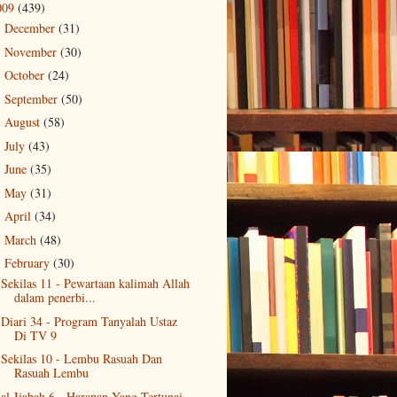
009
(439)
December
(31)
►
November
(30)
►
October
(24)
►
September
(50)
►
August
(58)
►
July
(43)
►
June
(35)
►
May
(31)
►
April
(34)
►
March
(48)
►
February
(30)
▼
Sekilas 11 - Pewartaan kalimah Allah
dalam penerbi...
Diari 34 - Program Tanyalah Ustaz
Di TV 9
Sekilas 10 - Lembu Rasuah Dan
Rasuah Lembu
al-Ijabah 6 - Harapan Yang Tertunai