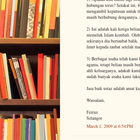
hubungan terus? Setakat ini,
mengambil keputusan untuk t
masih berhubung dengannya, 
2) Ini adalah kali ketiga beli
memeluk Islam kembali. Oleh k
sekiranya dia bertaubat balik
limit kepada taubat setelah m
3) Berbagai usaha telah kami
agama, tetapi beliau masih b
ahli keluarganya, adakah kam
sudah banyak usaha kami lak
Jasa baik ustaz adalah amat 
Wassalam,
Feiruz
Selangor
March 1, 2009 at 6:54 PM