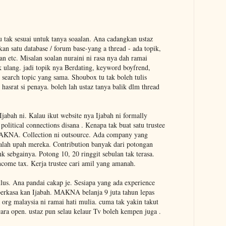
.
 tak sesuai untuk tanya soaalan. Ana cadangkan ustaz
kan satu database / forum base-yang a thread - ada topik,
an etc. Misalan soalan nuraini ni rasa nya dah ramai
ak ulang. jadi topik nya Berdating, keyword boyfrend,
 search topic yang sama. Shoubox tu tak boleh tulis
hasrat si penaya. boleh lah ustaz tanya balik dlm thread
jabah ni. Kalau ikut website nya Ijabah ni formally
political connections disana . Kenapa tak buat satu trustee
AKNA. Collection ni outsource. Ada company yang
dalah upah mereka. Contribution banyak dari potongan
nk sebgainya. Potong 10, 20 ringgit sebulan tak terasa.
come tax. Kerja trustee cari amil yang amanah.
lus. Ana pandai cakap je. Sesiapa yang ada experience
erkasa kan Ijabah. MAKNA belanja 9 juta tahun lepas
a org malaysia ni ramai hati mulia. cuma tak yakin takut
cara open. ustaz pun selau kelaur Tv boleh kempen juga .