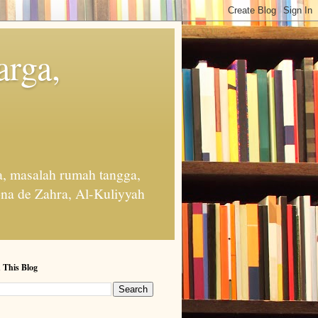
arga,
, masalah rumah tangga,
na de Zahra, Al-Kuliyyah
 This Blog