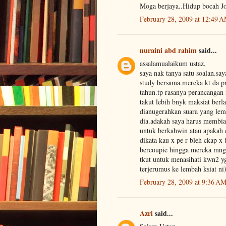
Moga berjaya..Hidup bocah J
February 28, 2009 at 12:49 
nuraini abd rahim
said...
assalamualaikum ustaz,
saya nak tanya satu soalan.sa
study bersama.mereka kt da 
tahun.tp rasanya perancangan m
takut lebih bnyk maksiat berl
dianugerahkan suara yang lemb
dia.adakah saya harus memb
untuk berkahwin atau apakah c
dikata kau x pe r bleh ckap x
bercoupie hingga mereka mng
tkut untuk menasihati kwn2 yg
terjerumus ke lembah ksiat ni)
February 28, 2009 at 9:36 A
Azri
said...