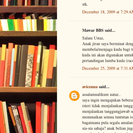
stk.
December 18, 2009 at 7:29 
Mawar BBS said...
Salam Ustaz,
Anak jiran saya berminat deng
membela/menjaga kuda bagi t
kuda ini akan digunakan untu
pertandingan lumba kuda (rac
December 25, 2009 at 7:31 
avicenna
said...
assalamualikum uataz..
saya ingin mengajukan bebera
isteri tidak menjalankan tan
menjalankan tanggungjawab seb
menunaikan semua tuntutan is
bagaimana pula segala amalan 
sia-sia sahaja? anak beliau j