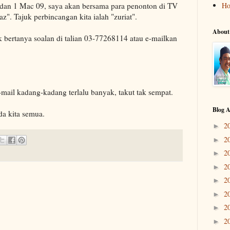
 dan 1 Mac 09, saya akan bersama para penonton di TV
H
z". Tajuk perbincangan kita ialah "zuriat".
About
 bertanya soalan di talian 03-77268114 atau e-mailkan
e-mail kadang-kadang terlalu banyak, takut tak sempat.
Blog A
a kita semua.
2
►
2
►
2
►
2
►
2
►
2
►
2
►
2
►