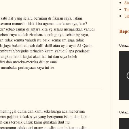
Si
Ta
Un
satu hal yang selalu bermain di fikiran saya. islam
esama manusia tidak kira agama atau kaumnya, kan?
? sebab ramai di antara kita yg selalu mengaitkan yahudi
Repo
sebenarnya adalah zionism. ideologinya. sebab bg saya,
dan tidak semua yahudi itu baik. semacam juga tidak
a juga bukan. adakah dalil-dalil atau ayat-ayat Al-Quran
Ustaz
mbunuh/prejudis terhadap kaum yahudi? apa pendapat
rangkan lebih lanjut akan hal ini dan saya boleh
diri dan mereka-mereka diluar sana.
t membalas pertanyaan saya ini ke
h meninggal dunia dan kami sekeluarga ada menerima
Ustaz
an pejabat kakak saya yang beragama islam dan lain-
h cara terbaik untuk kami gunakan duit itu
 bercampur aduk dari orang muslim dan bukan muslim.