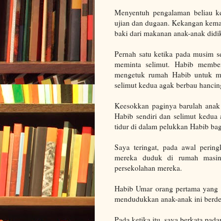
Menyentuh pengalaman beliau ke
ujian dan dugaan. Kekangan kem
baki dari makanan anak-anak didi
Pernah satu ketika pada musim 
meminta selimut. Habib member
mengetuk rumah Habib untuk mem
selimut kedua agak berbau hancin
Keesokkan paginya barulah anak 
Habib sendiri dan selimut kedua
tidur di dalam pelukkan Habib ba
Saya teringat, pada awal perin
mereka duduk di rumah masing
persekolahan mereka.
Habib Umar orang pertama yang
mendudukkan anak-anak ini berde
Pada ketika itu, saya berkata pa