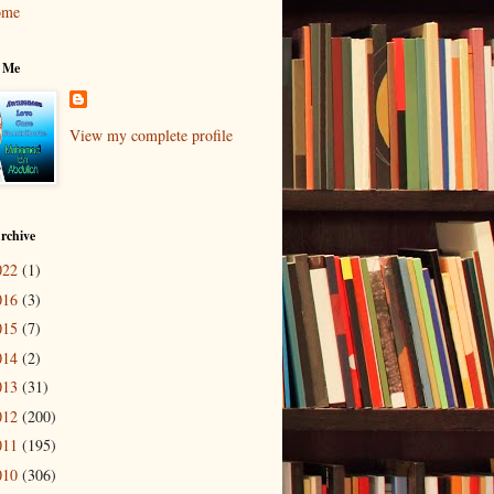
ome
 Me
View my complete profile
rchive
022
(1)
016
(3)
015
(7)
014
(2)
013
(31)
012
(200)
011
(195)
010
(306)