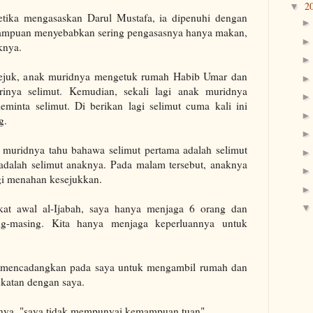
2
▼
tika mengasaskan Darul Mustafa, ia dipenuhi dengan
ampuan menyebabkan sering pengasasnya hanya makan,
knya.
sejuk, anak muridnya mengetuk rumah Habib Umar dan
inya selimut. Kemudian, sekali lagi anak muridnya
inta selimut. Di berikan lagi selimut cuma kali ini
g.
muridnya tahu bahawa selimut pertama adalah selimut
 adalah selimut anaknya. Pada malam tersebut, anaknya
gi menahan kesejukkan.
gkat awal al-Ijabah, saya hanya menjaga 6 orang dan
-masing. Kita hanya menjaga keperluannya untuk
 mencadangkan pada saya untuk mengambil rumah dan
katan dengan saya.
danya, "saya tidak mempunyai kemampuan tuan".