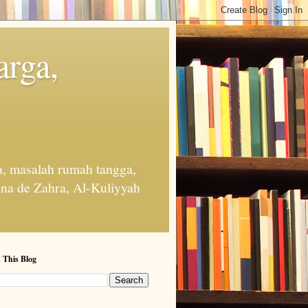
arga,
, masalah rumah tangga,
na de Zahra, Al-Kuliyyah
 This Blog