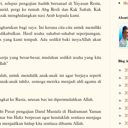
i, selepas pengajian hadith bersanad di Yayasan Restu,
H
urid, pergi ke rumah Abg Rosli dan Kak Safiah. Kak
ak menghidangkan nasi Arab kepada kami.
About
gharukan bagi saya. Ini kerana cita-cita untuk memiliki
dikabulkan. Hasil usaha sahabat-sahabat seperjuangan,
s yang kami tempah. Ada sedikit baki insyaAllah akan
kerja yang besar-besar, mudahan sedikit usaha yang kita
Blog A
llah"
2
►
dalah, untuk mendidik anak-anak ini agar berjaya seperti
2
►
anak-anak tahfiz, semoga mereka menjadi ahli agama di
2
►
2
►
ngkat ke Rusia, urusan bas ini dipermudahkan Allah.
2
►
2
►
hi Pusat pengajian Darul Mustafa di Hadramaut Yaman
2
►
ar bin Hafiz berpesan agar hendaklah sentiasa menjaga
n menjadikan hidup kita sentiasa dibantu Allah.
2
►