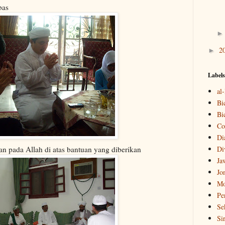
bas
2
►
Labels
al
Bi
Bi
Co
Di
 pada Allah di atas bantuan yang diberikan
Di
Ja
Jo
Mo
Pe
Se
Si