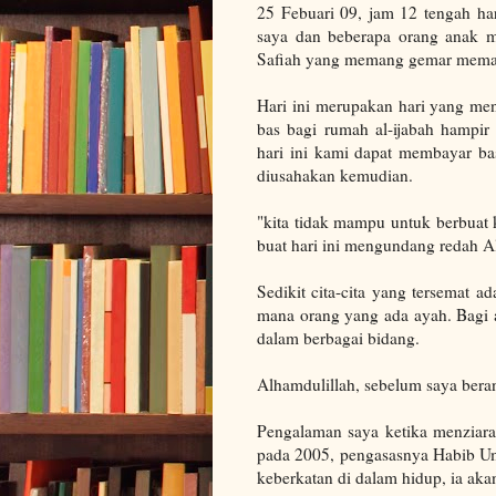
25 Febuari 09, jam 12 tengah har
saya dan beberapa orang anak m
Safiah yang memang gemar memas
Hari ini merupakan hari yang men
bas bagi rumah al-ijabah hampir 
hari ini kami dapat membayar ba
diusahakan kemudian.
"kita tidak mampu untuk berbuat 
buat hari ini mengundang redah A
Sedikit cita-cita yang tersemat a
mana orang yang ada ayah. Bagi 
dalam berbagai bidang.
Alhamdulillah, sebelum saya bera
Pengalaman saya ketika menziara
pada 2005, pengasasnya Habib Um
keberkatan di dalam hidup, ia aka