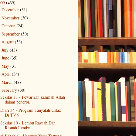
009
(439)
December
(31)
►
November
(30)
►
October
(24)
►
September
(50)
►
August
(58)
►
July
(43)
►
June
(35)
►
May
(31)
►
April
(34)
►
March
(48)
►
February
(30)
▼
Sekilas 11 - Pewartaan kalimah Allah
dalam penerbi...
Diari 34 - Program Tanyalah Ustaz
Di TV 9
Sekilas 10 - Lembu Rasuah Dan
Rasuah Lembu
al-Ijabah 6 - Harapan Yang Tertunai