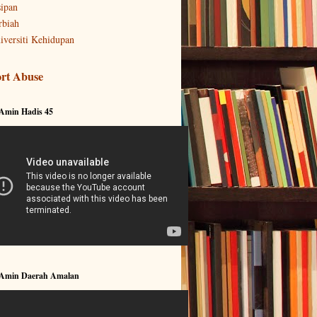
sipan
rbiah
iversiti Kehidupan
rt Abuse
 Amin Hadis 45
 Amin Daerah Amalan