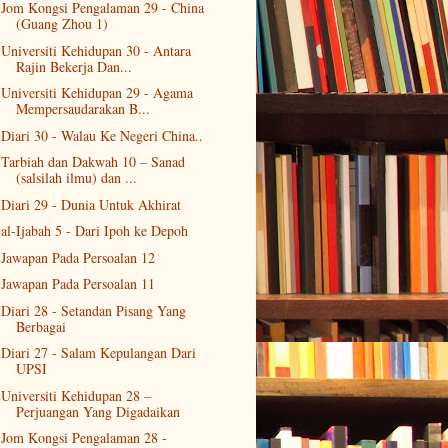
Jom Kongsi Pengalaman 29 - China
(Guang Zhou 1)
Universiti Kehidupan 30 - Antara
Rajin Bekerja Dan...
Universiti Kehidupan 29 - Agama
Mempersaudarakan B...
Diari 30 - Walau Ke Negeri China..
Tarbiah dan Dakwah 10 – Sanad
(salsilah ilmu) dan ...
Diari 29 - Dunia Untuk Akhirat
al-Ijabah 5 - Dari Ipoh ke Depoh
Jawapan Pada Persoalan 12
Jawapan Pada Persoalan 11
Diari 28 - Setandan Pisang Yang
Berbagai
Diari 27 - Salam Kepulangan Dari
UPSI
Universiti Kehidupan 28 –
Perjuangan Yang Digadaikan
Jom Kongsi Pengalaman 28 -