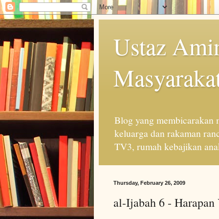
Ustaz Amin
Masyarakat
Blog yang membicarakan m
keluarga dan rakaman ran
TV3, rumah kebajikan anak
Thursday, February 26, 2009
al-Ijabah 6 - Harapan