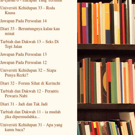
Universiti Kehidupan 33 - Roda
Kuasa
Jawapan Pada Persoalan 14
Diari 33 - Beruntungnya kalau kau
minat
Tarbiah dan Dakwah 13 – Seks Di
Tepi Jalan
Jawapan Pada Persoalan 13
Jawapan Pada Persoalan 12
Universiti Kehidupan 32 – Siapa
Punya Rezki?
Diari 32 - Forum Sihat di Kerinchi
Tarbiah dan Dakwah 12 - Perantis
Pewaris Nabi
Diari 31 - Jadi dan Tak Jadi
Tarbiah dan Dakwah 11 - ia mudah
jika dipermudahka...
Universiti Kehidupan 31 - Apa yang
kamu baca?