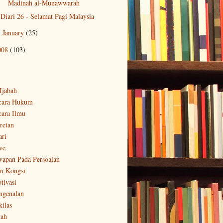
Madinah al-Munawwarah
Diari 26 - Selamat Pagi Malaysia
January
(25)
►
008
(103)
-Ijabah
cara Hukum
cara Ilmu
retan
ari
ve
wapan Pada Persoalan
m Kongsi
tivasi
ngenalan
kilas
rah