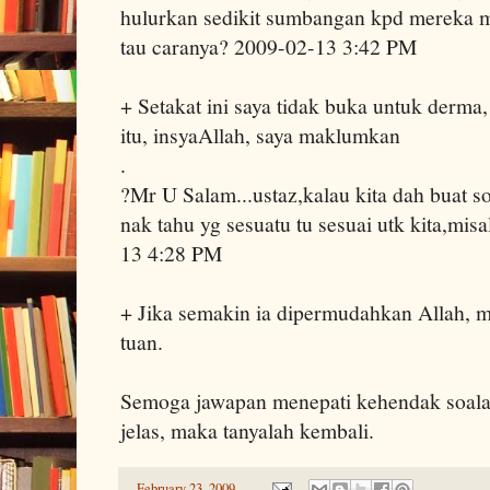
hulurkan sedikit sumbangan kpd mereka me
tau caranya? 2009-02-13 3:42 PM
+ Setakat ini saya tidak buka untuk derma, 
itu, insyaAllah, saya maklumkan
.
?Mr U Salam...ustaz,kalau kita dah buat s
nak tahu yg sesuatu tu sesuai utk kita,mis
13 4:28 PM
+ Jika semakin ia dipermudahkan Allah, m
tuan.
Semoga jawapan menepati kehendak soalan
jelas, maka tanyalah kembali.
-
February 23, 2009