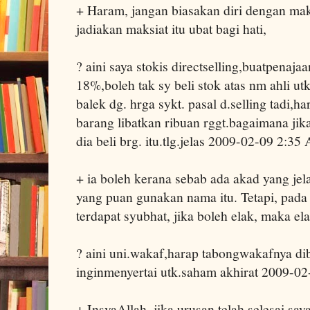
+ Haram, jangan biasakan diri dengan mak
jadiakan maksiat itu ubat bagi hati,
? aini saya stokis directselling,buatpenaja
18%,boleh tak sy beli stok atas nm ahli ut
balek dg. hrga sykt. pasal d.selling tadi,h
barang libatkan ribuan rggt.bagaimana jik
dia beli brg. itu.tlg.jelas 2009-02-09 2:35
+ ia boleh kerana sebab ada akad yang jel
yang puan gunakan nama itu. Tetapi, pada 
terdapat syubhat, jika boleh elak, maka el
? aini uni.wakaf,harap tabongwakafnya di
inginmenyertai utk.saham akhirat 2009-0
+ InsyaAllah, jika urusan telah selesai s