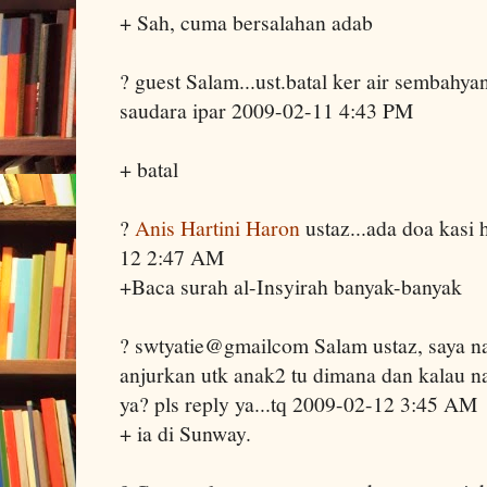
+ Sah, cuma bersalahan adab
? guest Salam...ust.batal ker air sembahy
saudara ipar 2009-02-11 4:43 PM
+ batal
?
Anis Hartini Haron
ustaz...ada doa kasi 
12 2:47 AM
+Baca surah al-Insyirah banyak-banyak
? swtyatie@gmailcom Salam ustaz, saya nak
anjurkan utk anak2 tu dimana dan kalau n
ya? pls reply ya...tq 2009-02-12 3:45 AM
+ ia di Sunway.