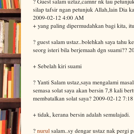
? Guest salam uztaz,camnr nk tau petunjuk s
silap tafsir ngan petunjuk Allah,lain Dia ka
2009-02-12 4:00 AM
+ yang paling dipermudahkan bagi kita, it
? guest salam ustaz..bolehkah saya tahu k
seorg isteri bila berjemaah dgn suami?? 
+ Sebelah kiri suami
? Yanti Salam ustaz,saya mengalami masal
semasa solat saya akan bersin 7,8 kali bert
membatalkan solat saya? 2009-02-12 7:1
+ tidak, kerana bersin adalah semulajadi.
?
nurul
salam..sy dengar ustaz nak pergi pa