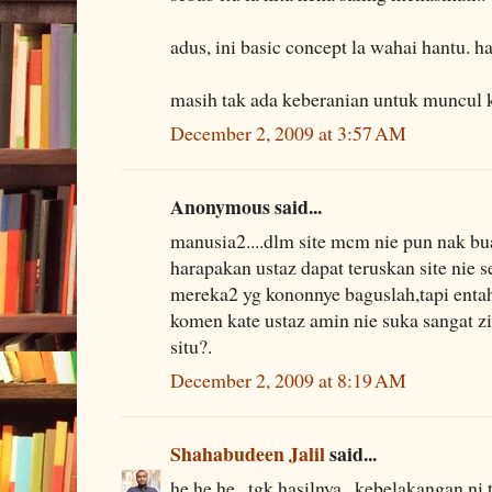
adus, ini basic concept la wahai hantu. h
masih tak ada keberanian untuk muncul k
December 2, 2009 at 3:57 AM
Anonymous said...
manusia2....dlm site mcm nie pun nak bu
harapakan ustaz dapat teruskan site nie 
mereka2 yg kononnye baguslah,tapi entah 
komen kate ustaz amin nie suka sangat z
situ?.
December 2, 2009 at 8:19 AM
Shahabudeen Jalil
said...
he he he.. tgk hasilnya.. kebelakangan ni 