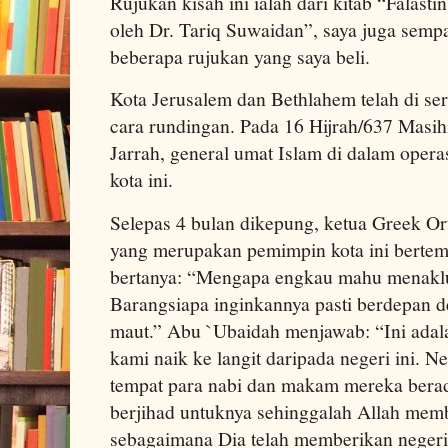
Rujukan kisah ini ialah dari kitab “Falast
oleh Dr. Tariq Suwaidan”, saya juga semp
beberapa rujukan yang saya beli.
Kota Jerusalem dan Bethlahem telah di s
cara rundingan. Pada 16 Hijrah/637 Masih
Jarrah, general umat Islam di dalam oper
kota ini.
Selepas 4 bulan dikepung, ketua Greek Or
yang merupakan pemimpin kota ini berte
bertanya: “Mengapa engkau mahu menakluk
Barangsiapa inginkannya pasti berdepan 
maut.” Abu `Ubaidah menjawab: “Ini adala
kami naik ke langit daripada negeri ini. Ne
tempat para nabi dan makam mereka berad
berjihad untuknya sehinggalah Allah mem
sebagaimana Dia telah memberikan negeri-