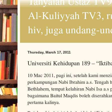
Tanyalah Ustaz TV9
Al-Kuliyyah TV3, r
hiv, juga undang-un
Thursday, March 17, 2011
Universiti Kehidupan 189 – “Ikti
10 Mac 2011, pagi ini, setelah kami menzia
perkampungan Nabi Ibrahim a.s. Tengah h
Bethlahem, tempat kelahiran Nabi Isa a.s 
bagaimana Baitul Maqdis boleh diserahka
pertama kalinya.