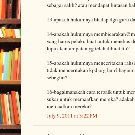
sebagai salib? atau mendapat lintasan bah
13-apakah hukumnya biadap dgn guru dan
14-apakah hukumnya membicarakan@me
yang harus pelaku buat untuk menebus dos
lupa akan umpatan yg telah dibuat itu?
15-apakah hukumnya menceritakan rahsia 
tidak menceritakan kpd org lain? baga
sebegini?
16-bagaimanakah cara terbaik untuk me
sukar untuk memaafkan mereka? adakah b
memaafkan mereka?
July 9, 2011 at 3:22 PM