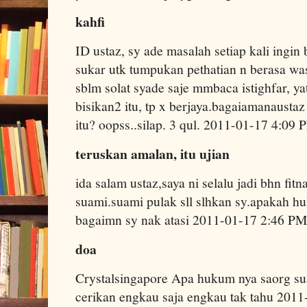
kahfi
ID ustaz, sy ade masalah setiap kali ingin 
sukar utk tumpukan pethatian n berasa wa
sblm solat syade saje mmbaca istighfar, ya
bisikan2 itu, tp x berjaya.bagaiamanausta
itu? oopss..silap. 3 qul. 2011-01-17 4:09 
teruskan amalan, itu ujian
ida salam ustaz,saya ni selalu jadi bhn fi
suami.suami pulak sll slhkan sy.apakah 
bagaimn sy nak atasi 2011-01-17 2:46 PM
doa
Crystalsingapore Apa hukum nya saorg su
cerikan engkau saja engkau tak tahu 201