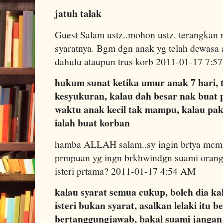
jatuh talak
Guest Salam ustz..mohon ustz. terangkan 
syaratnya. Bgm dgn anak yg telah dewasa 
dahulu ataupun trus korb 2011-01-17 7:
hukum sunat ketika umur anak 7 hari,
kesyukuran, kalau dah besar nak buat 
waktu anak kecil tak mampu, kalau pak
ialah buat korban
hamba ALLAH salam..sy ingin brtya mcmm
prmpuan yg ingn brkhwindgn suami orang t
isteri prtama? 2011-01-17 4:54 AM
kalau syarat semua cukup, boleh dia k
isteri bukan syarat, asalkan lelaki itu
bertanggungjawab, bakal suami jangan 