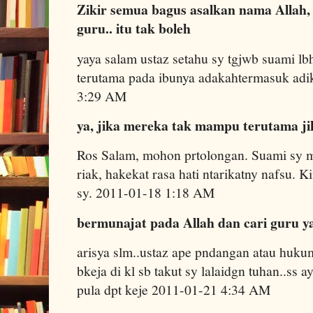
Zikir semua bagus asalkan nama Allah,
guru.. itu tak boleh
yaya salam ustaz setahu sy tgjwb suami l
terutama pada ibunya adakahtermasuk adi
3:29 AM
ya, jika mereka tak mampu terutama j
Ros Salam, mohon prtolongan. Suami sy ma'
riak, hakekat rasa hati ntarikatny nafsu. K
sy. 2011-01-18 1:18 AM
bermunajat pada Allah dan cari guru y
arisya slm..ustaz ape pndangan atau hukum
bkeja di kl sb takut sy lalaidgn tuhan..ss a
pula dpt keje 2011-01-21 4:34 AM