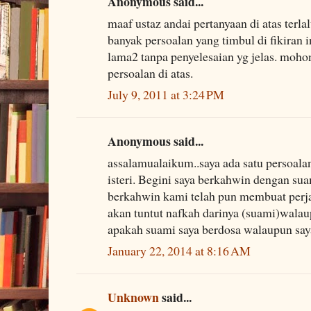
Anonymous said...
maaf ustaz andai pertanyaan di atas terla
banyak persoalan yang timbul di fikiran i
lama2 tanpa penyelesaian yg jelas. mohon 
persoalan di atas.
July 9, 2011 at 3:24 PM
Anonymous said...
assalamualaikum..saya ada satu persoala
isteri. Begini saya berkahwin dengan sua
berkahwin kami telah pun membuat perjanj
akan tuntut nafkah darinya (suami)wala
apakah suami saya berdosa walaupun say
January 22, 2014 at 8:16 AM
Unknown
said...