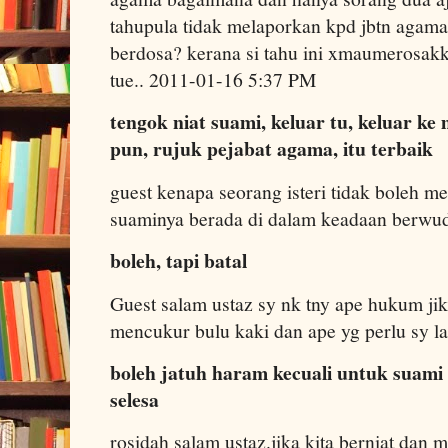
tahupula tidak melaporkan kpd jbtn agama.
berdosa? kerana si tahu ini xmaumerosakka
tue.. 2011-01-16 5:37 PM
tengok niat suami, keluar tu, keluar k
pun, rujuk pejabat agama, itu terbaik
guest kenapa seorang isteri tidak boleh m
suaminya berada di dalam keadaan berw
boleh, tapi batal
Guest salam ustaz sy nk tny ape hukum j
mencukur bulu kaki dan ape yg perlu sy 
boleh jatuh haram kecuali untuk suami 
selesa
rosidah salam ustaz.jika kita berniat dan m