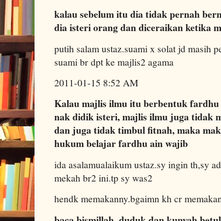
kalau sebelum itu dia tidak pernah bern
dia isteri orang dan diceraikan ketika
putih salam ustaz.suami x solat jd masih pe
suami br dpt ke majlis2 agama
2011-01-15 8:52 AM
Kalau majlis ilmu itu berbentuk fardhu
nak didik isteri, majlis ilmu juga tida
dan juga tidak timbul fitnah, maka ma
hukum belajar fardhu ain wajib
ida asalamualaikum ustaz.sy ingin th,sy ad
mekah br2 ini.tp sy was2
hendk memakanny.bgaimn kh cr memakan
baca bismillah, duduk dan kunyah betu