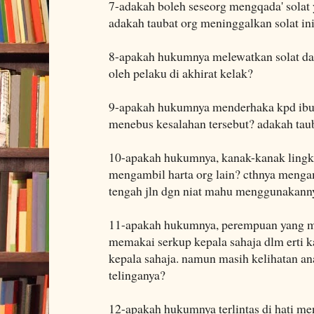
7-adakah boleh seseorg mengqada' solat 
adakah taubat org meninggalkan solat in
8-apakah hukumnya melewatkan solat da
oleh pelaku di akhirat kelak?
9-apakah hukumnya menderhaka kpd ibu
menebus kesalahan tersebut? adakah tau
10-apakah hukumnya, kanak-kanak ling
mengambil harta org lain? cthnya mengam
tengah jln dgn niat mahu menggunakann
11-apakah hukumnya, perempuan yang me
memakai serkup kepala sahaja dlm erti 
kepala sahaja. namun masih kelihatan an
telinganya?
12-apakah hukumnya terlintas di hati me