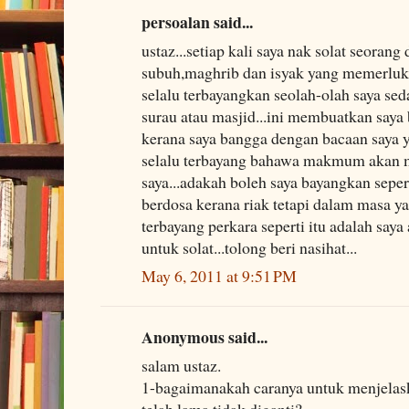
persoalan said...
ustaz...setiap kali saya nak solat seorang d
subuh,maghrib dan isyak yang memerluka
selalu terbayangkan seolah-olah saya s
surau atau masjid...ini membuatkan saya
kerana saya bangga dengan bacaan saya y
selalu terbayang bahawa makmum akan 
saya...adakah boleh saya bayangkan sepert
berdosa kerana riak tetapi dalam masa y
terbayang perkara seperti itu adalah say
untuk solat...tolong beri nasihat...
May 6, 2011 at 9:51 PM
Anonymous said...
salam ustaz.
1-bagaimanakah caranya untuk menjelask
telah lama tidak diganti?