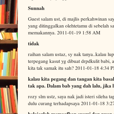
Sunnah
Guest salam ust, di majlis perkahwinan s
yang ditinggalkan olehtetamu di sebelah s
memakannya. 2011-01-19 1:58 AM
tidak
raihan salam ustaz, sy nak tanya..kalau l
terpegang kasut yg dibuat drpdkulit babi, 
kita tak samak itu sah? 2011-01-18 4:34 
kalau kita pegang dan tangan kita basa
tak apa. Dalam bab yang dah lalu, jika
rozy slm ustz, saya nak jadi isteri sileha t
dulu curang terhadapsaya 2011-01-18 3:
belajarlah memaafkan suami dan puan 