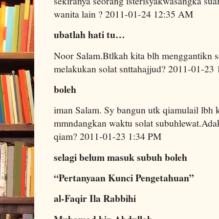
sekiranya seorang isterisyakwasangka su
wanita lain ? 2011-01-24 12:35 AM
ubatlah hati tu…
Noor Salam.Btlkah kita blh menggantikn sol
melakukan solat snttahajjud? 2011-01-23
boleh
iman Salam. Sy bangun utk qiamulail lbh 
mmndangkan waktu solat subuhlewat.Adaka
qiam? 2011-01-23 1:34 PM
selagi belum masuk subuh boleh
“Pertanyaan Kunci Pengetahuan”
al-Faqir Ila Rabbihi