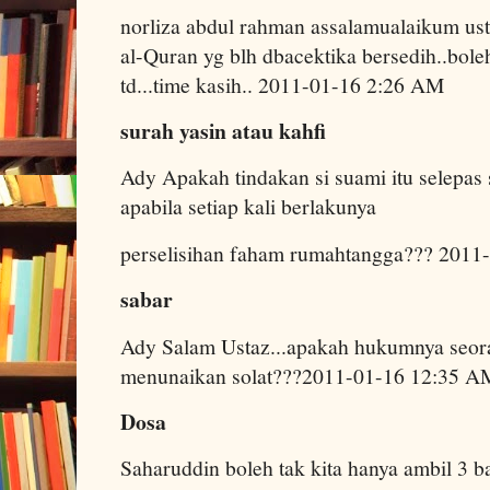
norliza abdul rahman assalamualaikum usta
al-Quran yg blh dbacektika bersedih..bole
td...time kasih.. 2011-01-16 2:26 AM
surah yasin atau kahfi
Ady Apakah tindakan si suami itu selepas s
apabila setiap kali berlakunya
perselisihan faham rumahtangga??? 2011
sabar
Ady Salam Ustaz...apakah hukumnya seora
menunaikan solat???2011-01-16 12:35 A
Dosa
Saharuddin boleh tak kita hanya ambil 3 b