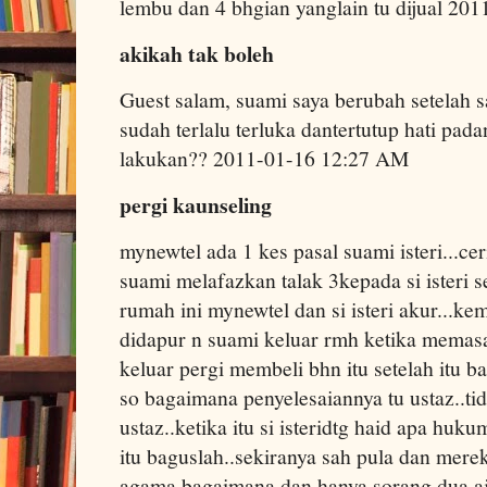
lembu dan 4 bhgian yanglain tu dijual 2
akikah tak boleh
Guest salam, suami saya berubah setelah s
sudah terlalu terluka dantertutup hati pa
lakukan?? 2011-01-16 12:27 AM
pergi kaunseling
mynewtel ada 1 kes pasal suami isteri...ceri
suami melafazkan talak 3kepada si isteri 
rumah ini mynewtel dan si isteri akur...ke
didapur n suami keluar rmh ketika memasa
keluar pergi membeli bhn itu setelah itu ba
so bagaimana penyelesaiannya tu ustaz..tida
ustaz..ketika itu si isteridtg haid apa huk
itu baguslah..sekiranya sah pula dan mere
agama bagaimana dan hanya sorang dua aj