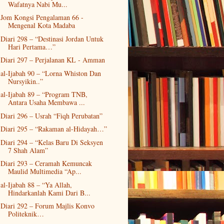
Wafatnya Nabi Mu...
Jom Kongsi Pengalaman 66 -
Mengenal Kota Madaba
Diari 298 – “Destinasi Jordan Untuk
Hari Pertama…”
Diari 297 – Perjalanan KL - Amman
al-Ijabah 90 – “Lorna Whiston Dan
Nursyikin..”
al-Ijabah 89 – “Program TNB,
Antara Usaha Membawa ...
Diari 296 – Usrah “Fiqh Perubatan”
Diari 295 – “Rakaman al-Hidayah…”
Diari 294 – “Kelas Baru Di Seksyen
7 Shah Alam”
Diari 293 – Ceramah Kemuncak
Maulid Multimedia “Ap...
al-Ijabah 88 – “Ya Allah,
Hindarkanlah Kami Dari B...
Diari 292 – Forum Majlis Konvo
Politeknik…