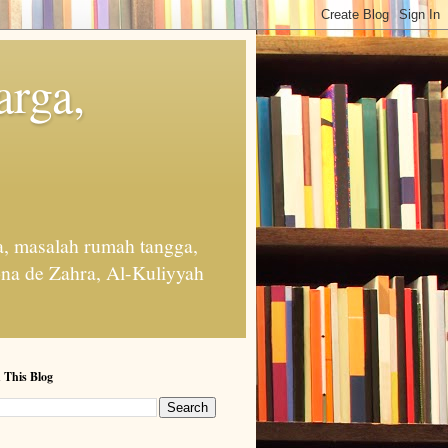
arga,
, masalah rumah tangga,
na de Zahra, Al-Kuliyyah
 This Blog