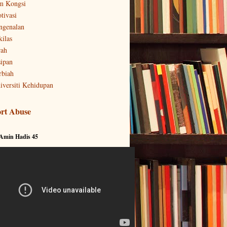
m Kongsi
tivasi
ngenalan
kilas
rah
sipan
rbiah
iversiti Kehidupan
rt Abuse
 Amin Hadis 45