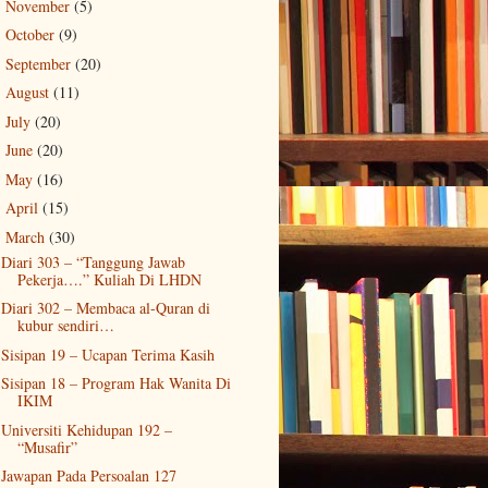
November
(5)
►
October
(9)
►
September
(20)
►
August
(11)
►
July
(20)
►
June
(20)
►
May
(16)
►
April
(15)
►
March
(30)
▼
Diari 303 – “Tanggung Jawab
Pekerja….” Kuliah Di LHDN
Diari 302 – Membaca al-Quran di
kubur sendiri…
Sisipan 19 – Ucapan Terima Kasih
Sisipan 18 – Program Hak Wanita Di
IKIM
Universiti Kehidupan 192 –
“Musafir”
Jawapan Pada Persoalan 127