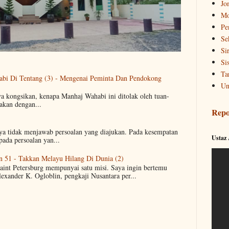
Jo
Mo
Pe
Se
Si
Si
Ta
abi Di Tentang (3) - Mengenai Peminta Dan Pendokong
Un
ya kongsikan, kenapa Manhaj Wahabi ini ditolak oleh tuan-
akan dengan...
Repo
aya tidak menjawab persoalan yang diajukan. Pada kesempatan
Ustaz
pada persoalan yan...
n 51 - Takkan Melayu Hilang Di Dunia (2)
Saint Petersburg mempunyai satu misi. Saya ingin bertemu
lexander K. Ogloblin, pengkaji Nusantara per...