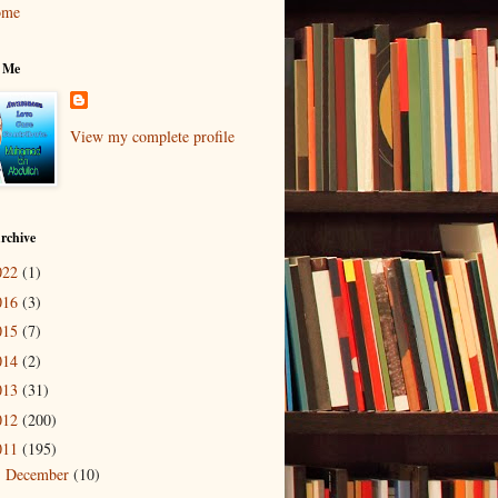
ome
 Me
View my complete profile
rchive
022
(1)
016
(3)
015
(7)
014
(2)
013
(31)
012
(200)
011
(195)
December
(10)
►