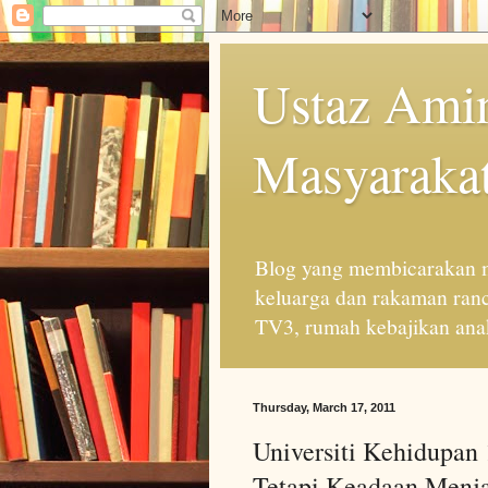
Ustaz Amin
Masyarakat
Blog yang membicarakan m
keluarga dan rakaman ran
TV3, rumah kebajikan anak
Thursday, March 17, 2011
Universiti Kehidupan
Tetapi Keadaan Menja