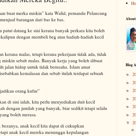
H
daan buat merka miskin” kata Walid, pemandu Pelancung
About
menjual barangan dari bas ke bas.
a patut datang ke sini kerana banyak perkara kita boleh
sekalipun dengan membeli beg atau hadiah-hadiah kecil
n kerana malas, tetapi kerana pekerjaan tidak ada, tidak
ng miskin sebab malas. Banyak kerja yang boleh dibuat
Blog A
ih jalan hidup untuk tidak berusaha. Islam amat
sebabkan kemalasan dan sebab itulah terdapat sebuah
2
►
2
►
2
jadikan orang kufur”
►
2
►
n di sini ialah, kita perlu menyediakan duit kecil
2
►
h dengan jumlah yang banyak, biar sedikit tetapi selalu
 yang boleh merasa.
2
►
2
▼
, bezanya, anak kecil kita dapat di cukupkan
etapi anak kecil mereka menunggu kepulangan