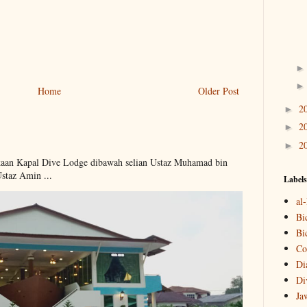
Home
Older Post
2
►
2
►
2
►
kaan Kapal Dive Lodge dibawah selian Ustaz Muhamad bin
Ustaz Amin ...
Labels
al
Bi
Bi
Co
Di
Di
Ja