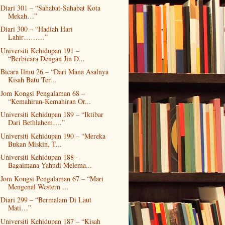
Diari 301 – “Sahabat-Sahabat Kota
Mekah…”
Diari 300 – “Hadiah Hari
Lahir………”
Universiti Kehidupan 191 –
“Berbicara Dengan Jin D...
Bicara Ilmu 26 – “Dari Mana Asalnya
Kisah Batu Ter...
Jom Kongsi Pengalaman 68 –
“Kemahiran-Kemahiran Or...
Universiti Kehidupan 189 – “Iktibar
Dari Bethlahem….”
Universiti Kehidupan 190 – “Mereka
Bukan Miskin, T...
Universiti Kehidupan 188 -
Bagaimana Yahudi Melema...
Jom Kongsi Pengalaman 67 – “Mari
Mengenal Western ...
Diari 299 – “Bermalam Di Laut
Mati…”
Universiti Kehidupan 187 – “Kisah