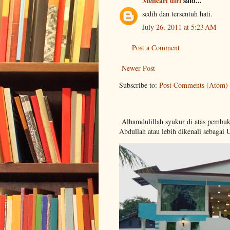
Mencari diri
said...
sedih dan tersentuh hati.
July 26, 2011 at 5:23 AM
Post a Comment
Newer Post
Subscribe to:
Post Comments (Atom)
Alhamdulillah syukur di atas pembu
Abdullah atau lebih dikenali sebagai 