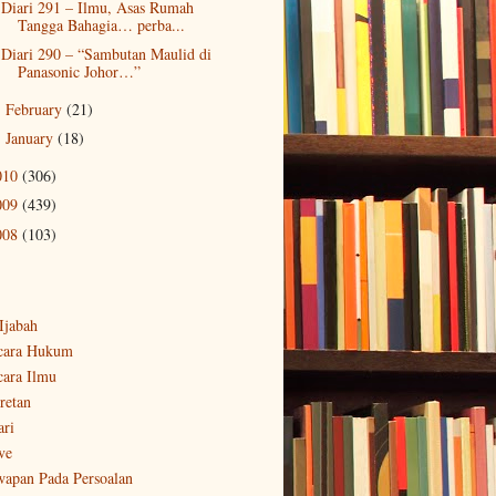
Diari 291 – Ilmu, Asas Rumah
Tangga Bahagia… perba...
Diari 290 – “Sambutan Maulid di
Panasonic Johor…”
February
(21)
►
January
(18)
►
010
(306)
009
(439)
008
(103)
-Ijabah
cara Hukum
cara Ilmu
retan
ari
ve
wapan Pada Persoalan