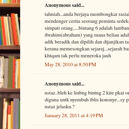
Anonymous said...
tahniah...anda berjaya membongkar rasia
mendenger cerita seorang peminta sede
simpati orang.....bintang 6 adalah lamba
ibrahim(abraham) yang mana beliau ada
adik beradik dan dipilih dan dijanjikan t
kerana memesongkan sejaraj...sejarah ba
khtqam tak perlu meneroka jauh
May 28, 2010 at 8:50 PM
Anonymous said...
ustaz..bleh ke lmbng bintng 2 kite pkai
diguna untk nyembah iblis kononye...sy p
ustaz jelaskn.?
January 28, 2011 at 4:19 PM