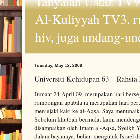
Tanyalah Ustaz TV9
Al-Kuliyyah TV3, r
hiv, juga undang-un
Tuesday, May 12, 2009
Universiti Kehidupan 63 – Rahsia
Jumaat 24 April 09, merupakan hari berse
rombongan apabila ia merupakan hari per
menjejaki kaki ke al-Aqsa. Saya menunaika
Sebelum khutbah bermula, kami mendenga
disampaikan oleh Imam al-Aqsa, Syeikh Y
dalam bayannya, beliau mengutuk Israel d