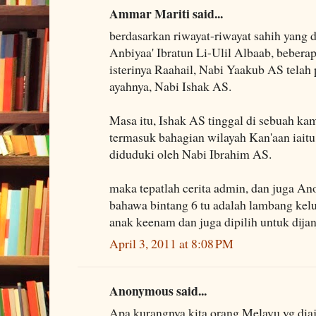
Ammar Mariti said...
berdasarkan riwayat-riwayat sahih yang
Anbiyaa' Ibratun Li-Ulil Albaab, beberap
isterinya Raahail, Nabi Yaakub AS telah
ayahnya, Nabi Ishak AS.
Masa itu, Ishak AS tinggal di sebuah k
termasuk bahagian wilayah Kan'aan iaitu
diduduki oleh Nabi Ibrahim AS.
maka tepatlah cerita admin, dan juga 
bahawa bintang 6 tu adalah lambang kelu
anak keenam dan juga dipilih untuk dijan
April 3, 2011 at 8:08 PM
Anonymous said...
Apa kurangnya kita orang Melayu yg diaj