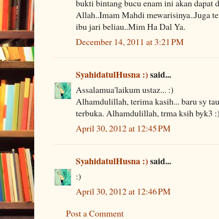
bukti bintang bucu enam ini akan dapat d
Allah..Imam Mahdi mewarisinya..Juga te
ibu jari beliau..Mim Ha Dal Ya.
December 14, 2011 at 3:21 PM
SyahidatulHusna :)
said...
Assalamua'laikum ustaz... :)
Alhamdulillah, terima kasih... baru sy tau
terbuka. Alhamdulillah, trma ksih byk3 :
April 30, 2012 at 12:45 PM
SyahidatulHusna :)
said...
:)
April 30, 2012 at 12:46 PM
Post a Comment