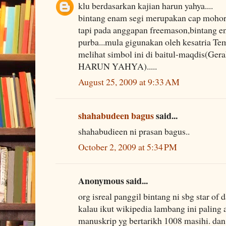
klu berdasarkan kajian harun yahya....
bintang enam segi merupakan cap mohor u
tapi pada anggapan freemason,bintang ena
purba...mula gigunakan oleh kesatria Te
melihat simbol ini di baitul-maqdis(Ge
HARUN YAHYA).....
August 25, 2009 at 9:33 AM
shahabudeen bagus
said...
shahabudieen ni prasan bagus..
October 2, 2009 at 5:34 PM
Anonymous said...
org isreal panggil bintang ni sbg star of 
kalau ikut wikipedia lambang ini paling
manuskrip yg bertarikh 1008 masihi. dan