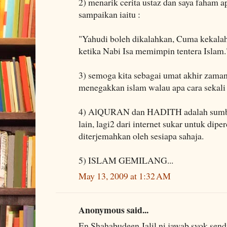
2) menarik cerita ustaz dan saya faham a
sampaikan iaitu :
"Yahudi boleh dikalahkan, Cuma kekalaha
ketika Nabi Isa memimpin tentera Islam.
3) semoga kita sebagai umat akhir zam
menegakkan islam walau apa cara sekali
4) AlQURAN dan HADITH adalah sumber
lain, lagi2 dari internet sukar untuk diper
diterjemahkan oleh sesiapa sahaja.
5) ISLAM GEMILANG...
May 13, 2009 at 1:32 AM
Anonymous said...
En Shahabudeen Jalil ni jawab syok sendi