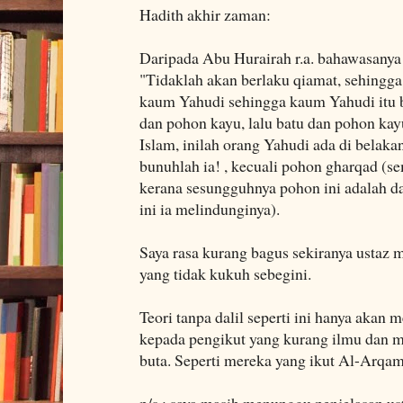
Hadith akhir zaman:
Daripada Abu Hurairah r.a. bahawasanya 
"Tidaklah akan berlaku qiamat, sehing
kaum Yahudi sehingga kaum Yahudi itu b
dan pohon kayu, lalu batu dan pohon kayu
Islam, inilah orang Yahudi ada di belak
bunuhlah ia! , kecuali pohon gharqad (s
kerana sesungguhnya pohon ini adalah d
ini ia melindunginya).
Saya rasa kurang bagus sekiranya ustaz 
yang tidak kukuh sebegini.
Teori tanpa dalil seperti ini hanya akan
kepada pengikut yang kurang ilmu dan 
buta. Seperti mereka yang ikut Al-Arqam
p/s : saya masih menunggu penjelasan us