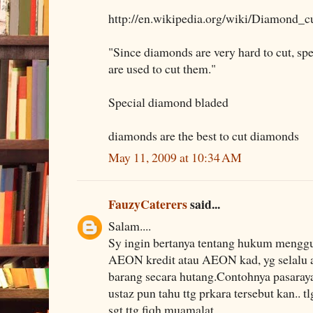
http://en.wikipedia.org/wiki/Diamond_c
"Since diamonds are very hard to cut, s
are used to cut them."
Special diamond bladed
diamonds are the best to cut diamonds
May 11, 2009 at 10:34 AM
FauzyCaterers
said...
Salam....
Sy ingin bertanya tentang hukum mengg
AEON kredit atau AEON kad, yg selalu a
barang secara hutang.Contohnya pasaraya
ustaz pun tahu ttg prkara tersebut kan.. t
sgt ttg fiqh muamalat....