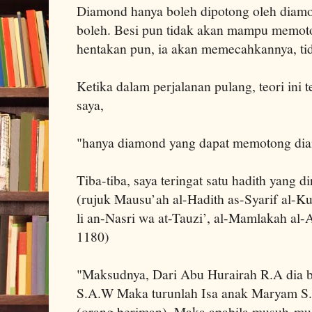
Diamond hanya boleh dipotong oleh diamon
boleh. Besi pun tidak akan mampu memoton
hentakan pun, ia akan memecahkannya, t
Ketika dalam perjalanan pulang, teori ini t
saya,
"hanya diamond yang dapat memotong di
Tiba-tiba, saya teringat satu hadith yang 
(rujuk Mausu’ah al-Hadith as-Syarif al-Ku
li an-Nasri wa at-Tauzi’, al-Mamlakah al-
1180)
"Maksudnya, Dari Abu Hurairah R.A dia be
S.A.W Maka turunlah Isa anak Maryam 
(orang beriman). Maka apabila musuh-mus