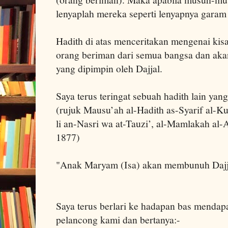
lenyaplah mereka seperti lenyapnya garam 
Hadith di atas menceritakan mengenai ki
orang beriman dari semua bangsa dan ak
yang dipimpin oleh Dajjal.
Saya terus teringat sebuah hadith lain yan
(rujuk Mausu’ah al-Hadith as-Syarif al-Ku
li an-Nasri wa at-Tauzi’, al-Mamlakah al-
1877)
"Anak Maryam (Isa) akan membunuh Dajja
Saya terus berlari ke hadapan bas menda
pelancong kami dan bertanya:-