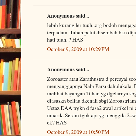
Anonymous said...
lebih kurang ler tuuh..org bodoh menjag
terpadam..Tuhan patut disembah bkn dij
hati tuuh..? HAS
October 9, 2009 at 10:29 PM
Anonymous said...
Zoroaster atau Zarathustra d percayai se
menganggapnya Nabi Parsi dahulukala.
melihat bayangan Tuhan yg dgelarnya s
diasaskn beliau dkenali sbgi Zoroastria
Ustaz DAA trgkn d fasa2 awal artikel ni
mnarik. Seram tgok api yg menggila 2..we
ek? HAS
October 9, 2009 at 10:50 PM